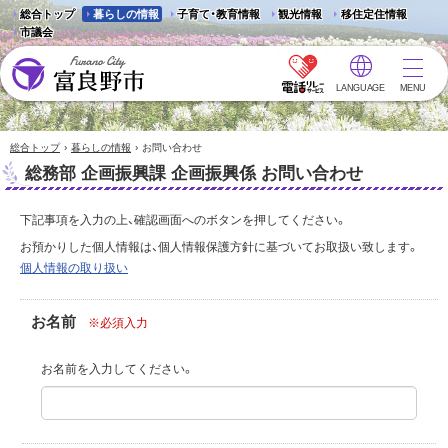
総合トップ
暮らしの情報
子育て・教育情報
観光情報
移住定住情報
市議会
LANGUAGE
MENU
富良野市 - Frano City
›
›
総合トップ
暮らしの情報
お問い合わせ
総務部 企画振興課 企画振興係 お問い合わせ
下記事項を入力の上、確認画面へのボタンを押してください。
お預かりした個人情報は、個人情報保護方針に基づいてお取扱い致します。
個人情報の取り扱い
お名前
※必須入力
お名前を入力してください。