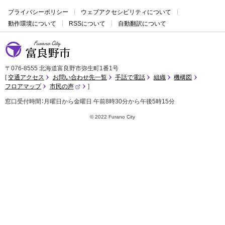
プライバシーポリシー
ウェブアクセシビリティについて
動作環境について
RSSについて
自動翻訳について
富良野市
〒076-8555 北海道富良野市弥生町1番1号
交通アクセス
お問い合わせ先一覧
手話で電話
組織
機構図
フロアマップ
市民の声
（
外
窓口受付時間：月曜日から金曜日 午前8時30分から午後5時15分
部
サ
イ
© 2022 Furano City
ト
）