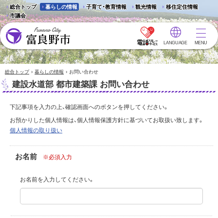
総合トップ
暮らしの情報
子育て・教育情報
観光情報
移住定住情報
市議会
LANGUAGE
MENU
富良野市 - Frano City
›
›
総合トップ
暮らしの情報
お問い合わせ
建設水道部 都市建築課 お問い合わせ
下記事項を入力の上、確認画面へのボタンを押してください。
お預かりした個人情報は、個人情報保護方針に基づいてお取扱い致します。
個人情報の取り扱い
お名前
※必須入力
お名前を入力してください。