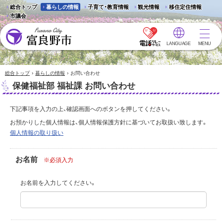
総合トップ
暮らしの情報
子育て・教育情報
観光情報
移住定住情報
市議会
LANGUAGE
MENU
富良野市 - Frano City
›
›
総合トップ
暮らしの情報
お問い合わせ
保健福祉部 福祉課 お問い合わせ
下記事項を入力の上、確認画面へのボタンを押してください。
お預かりした個人情報は、個人情報保護方針に基づいてお取扱い致します。
個人情報の取り扱い
お名前
※必須入力
お名前を入力してください。