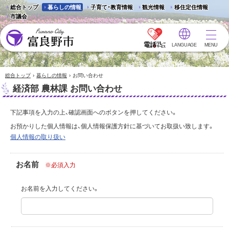
総合トップ
暮らしの情報
子育て・教育情報
観光情報
移住定住情報
市議会
LANGUAGE
MENU
富良野市 - Frano City
›
›
総合トップ
暮らしの情報
お問い合わせ
経済部 農林課 お問い合わせ
下記事項を入力の上、確認画面へのボタンを押してください。
お預かりした個人情報は、個人情報保護方針に基づいてお取扱い致します。
個人情報の取り扱い
お名前
※必須入力
お名前を入力してください。