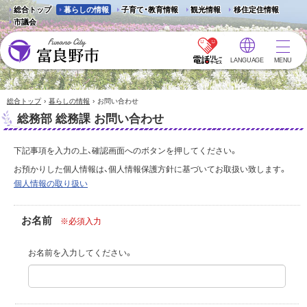
総合トップ
暮らしの情報
子育て・教育情報
観光情報
移住定住情報
市議会
LANGUAGE
MENU
富良野市 - Frano City
›
›
総合トップ
暮らしの情報
お問い合わせ
総務部 総務課 お問い合わせ
下記事項を入力の上、確認画面へのボタンを押してください。
お預かりした個人情報は、個人情報保護方針に基づいてお取扱い致します。
個人情報の取り扱い
お名前
※必須入力
お名前を入力してください。