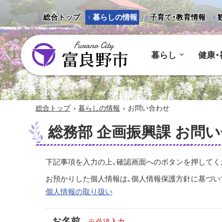
総合トップ
暮らしの情報
子育て・教育情報
暮らし
健康・
富良野市 - Frano City
›
›
総合トップ
暮らしの情報
お問い合わせ
総務部 企画振興課 お問
下記事項を入力の上、確認画面へのボタンを押してく
お預かりした個人情報は、個人情報保護方針に基づい
個人情報の取り扱い
お名前
※必須入力