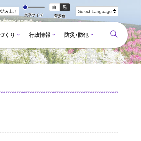
白
黒
声読み上げ
文字サイズ
背景色
づくり
行政情報
防災・防犯