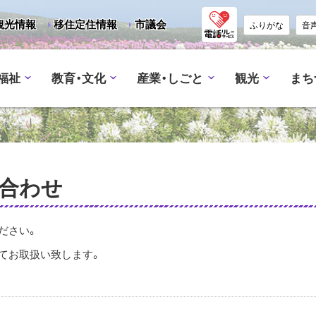
観光情報
移住定住情報
市議会
ふりがな
音
福祉
教育・文化
産業・しごと
観光
まち
い合わせ
ださい。
てお取扱い致します。