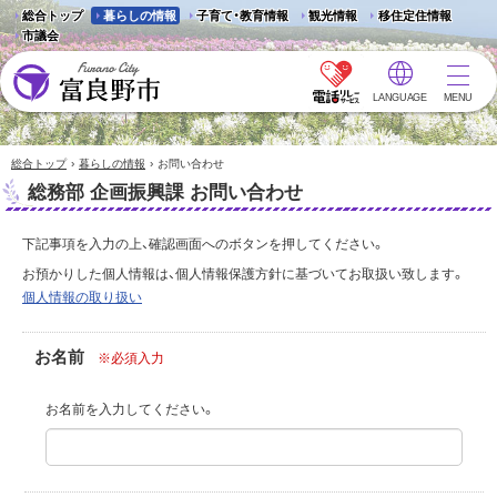
総合トップ
暮らしの情報
子育て・教育情報
観光情報
移住定住情報
市議会
LANGUAGE
MENU
富良野市 - Frano City
›
›
総合トップ
暮らしの情報
お問い合わせ
総務部 企画振興課 お問い合わせ
下記事項を入力の上、確認画面へのボタンを押してください。
お預かりした個人情報は、個人情報保護方針に基づいてお取扱い致します。
個人情報の取り扱い
お名前
※必須入力
お名前を入力してください。