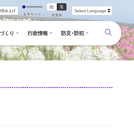
白
黒
声読み上げ
文字サイズ
背景色
づくり
行政情報
防災・防犯