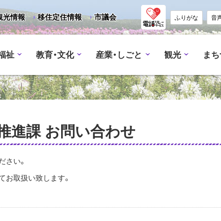
観光情報
移住定住情報
市議会
ふりがな
音
福祉
教育・文化
産業・しごと
観光
まち
推進課 お問い合わせ
ださい。
てお取扱い致します。