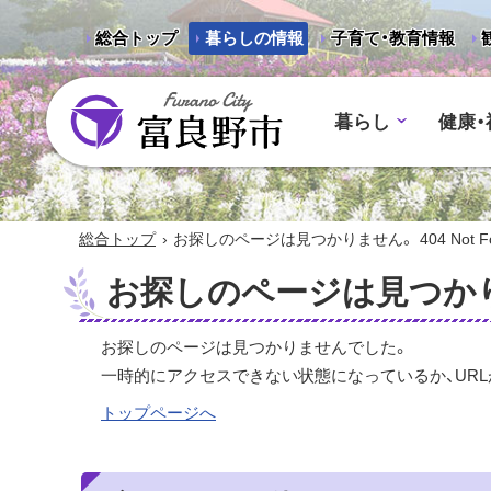
総合トップ
暮らしの情報
子育て・教育情報
暮らし
健康・
富良野市 - Frano City
›
総合トップ
お探しのページは見つかりません。 404 Not Fo
お探しのページは見つかりません
お探しのページは見つかりませんでした。
一時的にアクセスできない状態になっているか、URL
トップページへ