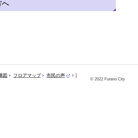
方へ
構図
フロアマップ
市民の声
© 2022 Furano City
（
外
部
サ
イ
ト
）