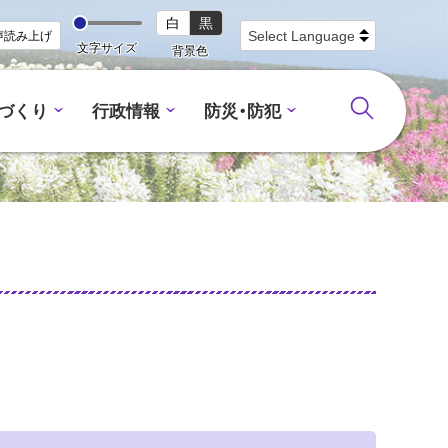
白
黒
声読み上げ
文字サイズ
背景色
づくり
行政情報
防災・防犯