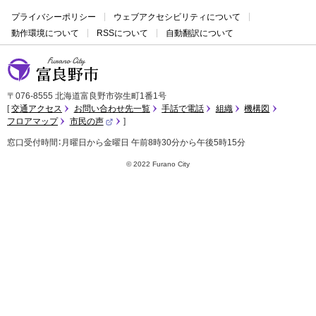
プライバシーポリシー
ウェブアクセシビリティについて
動作環境について
RSSについて
自動翻訳について
富良野市
〒076-8555 北海道富良野市弥生町1番1号
交通アクセス
お問い合わせ先一覧
手話で電話
組織
機構図
フロアマップ
市民の声
（
外
窓口受付時間：月曜日から金曜日 午前8時30分から午後5時15分
部
サ
イ
© 2022 Furano City
ト
）