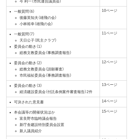
今 利一（市民連合議員会）
10ページ
一般質問（6）
後藤英知夫（雄飛の会）
小林裕幸（雄飛の会）
11ページ
一般質問（7）
天日公子（民主クラブ）
委員会の動き（1）
総務文教委員会（事務調査報告）
12ページ
委員会の動き（2）
総務文教委員会（請願審査）
市民福祉委員会（事務調査報告）
13ページ
委員会の動き（3）
経済建設委員会（付託条例案件審査報告）2件
14ページ
可決された意見書
15ページ
本会議等の開催状況ほか
富良野市臨時議会報告
新庁舎建設特別委員会設置
新人議員紹介