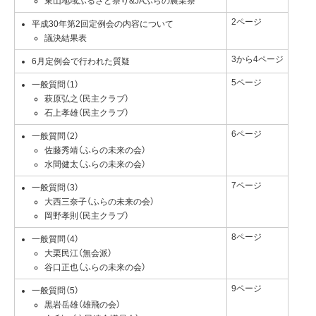
東山地域ふるさと祭り&JAふらの農業祭
2ページ
平成30年第2回定例会の内容について
議決結果表
3から4ページ
6月定例会で行われた質疑
5ページ
一般質問（1）
萩原弘之（民主クラブ）
石上孝雄（民主クラブ）
6ページ
一般質問（2）
佐藤秀靖（ふらの未来の会）
水間健太（ふらの未来の会）
7ページ
一般質問（3）
大西三奈子（ふらの未来の会）
岡野孝則（民主クラブ）
8ページ
一般質問（4）
大栗民江（無会派）
谷口正也（ふらの未来の会）
9ページ
一般質問（5）
黒岩岳雄（雄飛の会）