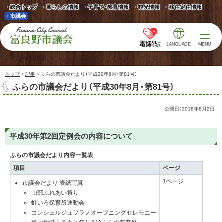
総合トップ
暮らしの情報
子育て・教育情報
観光情報
移住定住情報
市議会
LANGUAGE
MENU
富良野市議会 Furano
City Council
›
›
トップ
記事
ふらの市議会だより（平成30年8月・第81号）
ふらの市議会だより（平成30年8月・第81号）
公開日：
2018年8月2日
平成30年第2回定例会の内容について
ふらの市議会だより内容一覧表
項目
ページ
1ページ
市議会だより 表紙写真
山部ふれあい祭り
虹いろ保育所運動会
コンシェルジュフラノオープニングセレモニー