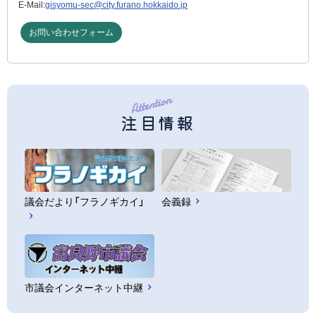
E-Mail:
gisyomu-sec@city.furano.hokkaido.jp
お問い合わせフォーム
注目情報
議会だより「フラノギカイ」
会義録
市議会インターネット中継