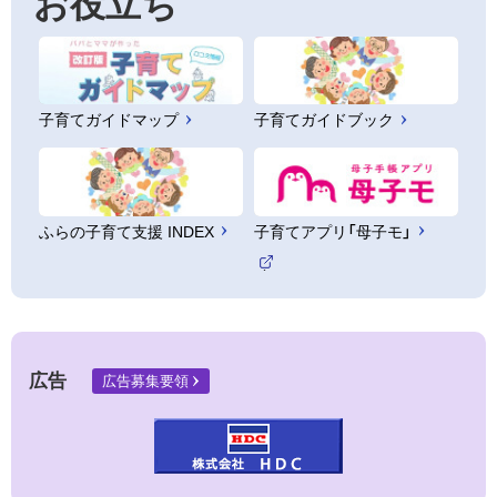
お役立ち
子育てガイドマップ
子育てガイドブック
ふらの子育て支援 INDEX
子育てアプリ「母子モ」
（
外
部
サ
イ
ト
広告
広告募集要領
）