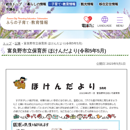
総合トップ
暮らしの情報
子育て・教育情報
観光情報
移住定住情報
市議会
LANGUAGE
MENU
ふらの子育て・教育情報 -
Furano City
Parenting/Education
›
›
トップ
記事
富良野市立保育所 ほけんだより(令和5年5月)
Information
富良野市立保育所 ほけんだより(令和5年5月)
公開日：
2023年5月1日