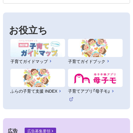
お役立ち
子育てガイドマップ
子育てガイドブック
ふらの子育て支援 INDEX
子育てアプリ「母子モ」
（
外
部
サ
イ
ト
広告
広告募集要領
）