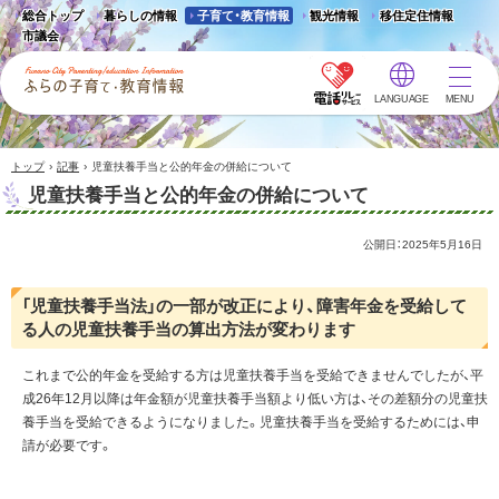
総合トップ
暮らしの情報
子育て・教育情報
観光情報
移住定住情報
市議会
LANGUAGE
MENU
ふらの子育て・教育情報 -
Furano City
Parenting/Education
›
›
トップ
記事
児童扶養手当と公的年金の併給について
Information
児童扶養手当と公的年金の併給について
公開日：
2025年5月16日
「児童扶養手当法」の一部が改正により、障害年金を受給して
る人の児童扶養手当の算出方法が変わります
これまで公的年金を受給する方は児童扶養手当を受給できませんでしたが、平
成26年12月以降は年金額が児童扶養手当額より低い方は、その差額分の児童扶
養手当を受給できるようになりました。児童扶養手当を受給するためには、申
請が必要です。