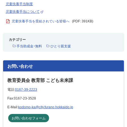
児童扶養手当制度
児童扶養手当について
（
外
児童扶養手当を受給されている皆様へ
(PDF: 391KB)
部
サ
イ
ト
）
カテゴリー
手当助成金・無料
ひとり親支援
お問い合わせ
教育委員会 教育部 こども未来課
電話:
0167-39-2223
Fax:
0167-23-3528
E-Mail:
kodomo-ka@city.furano.hokkaido.jp
お問い合わせフォーム