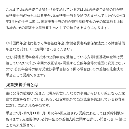
これまで、障害基礎年金等（※）を受給している方は、障害基礎年金等の額が児
童扶養手当の額を上回る場合、児童扶養手当を受給できませんでしたが、令和3
年3月分の手当以降は、児童扶養手当の額が障害基礎年金の子の加算額を上回
る場合、その差額を児童扶養手当として受給できるようになります。
（※）国民年金法に基づく障害基礎年金、労働者災害補償保険法による障害補償
年金など。詳しくはお問い合わせください。
なお、障害基礎年金等以外の公的年金を受給している方（障害基礎年金等は受
給していない方）は、今回の改正後も、調整する公的年金等の範囲に変更はない
ので、公的年金等の額が児童扶養手当額を下回る場合は、その差額を児童扶養
手当として受給できます。
児童扶養手当とは
主に父母の離婚や、父または母が死亡したなどの事由からひとり親となった家
庭で児童を養育している、あるいは父母以外で当該児童を監護している養育者
に対し、支給される手当です。
手当は5月7月9月11月1月3月の年6回支給され、受給にあたっては所得制限が
あります。支給要件や、公的年金との差額支給に関する詳しい問合わせ、申請は
こども未来課まで。