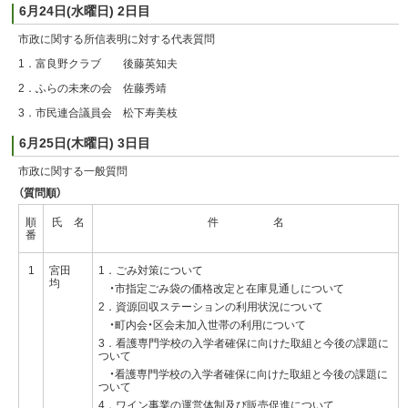
6月24日(水曜日) 2日目
市政に関する所信表明に対する代表質問
1．富良野クラブ 後藤英知夫
2．ふらの未来の会 佐藤秀靖
3．市民連合議員会 松下寿美枝
6月25日(木曜日) 3日目
市政に関する一般質問
（質問順）
順
氏 名
件 名
番
1
宮田
1．ごみ対策について
均
・市指定ごみ袋の価格改定と在庫見通しについて
2．資源回収ステーションの利用状況について
・町内会・区会未加入世帯の利用について
3．看護専門学校の入学者確保に向けた取組と今後の課題に
ついて
・看護専門学校の入学者確保に向けた取組と今後の課題に
ついて
4．ワイン事業の運営体制及び販売促進について