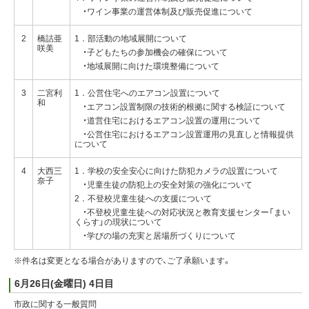
・ワイン事業の運営体制及び販売促進について
2
橋詰亜
1．部活動の地域展開について
咲美
・子どもたちの参加機会の確保について
・地域展開に向けた環境整備について
3
二宮利
1．公営住宅へのエアコン設置について
和
・エアコン設置制限の技術的根拠に関する検証について
・道営住宅におけるエアコン設置の運用について
・公営住宅におけるエアコン設置運用の見直しと情報提供
について
4
大西三
1．学校の安全安心に向けた防犯カメラの設置について
奈子
・児童生徒の防犯上の安全対策の強化について
2．不登校児童生徒への支援について
・不登校児童生徒への対応状況と教育支援センター「まい
くらす」の現状について
・学びの場の充実と居場所づくりについて
※件名は変更となる場合がありますので、ご了承願います。
6月26日(金曜日) 4日目
市政に関する一般質問