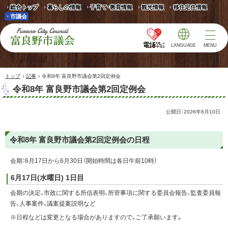
総合トップ
暮らしの情報
子育て・教育情報
観光情報
移住定住情報
市議会
LANGUAGE
MENU
富良野市議会 Furano
City Council
›
›
トップ
記事
令和8年 富良野市議会第2回定例会
令和8年 富良野市議会第2回定例会
公開日：
2026年6月10日
令和8年 富良野市議会第2回定例会の日程
会期：6月17日から6月30日（開始時間は各日午前10時）
6月17日(水曜日) 1日目
会期の決定、市政に関する所信表明、所管事項に関する委員会報告、監査委員報
告、人事案件、議案提案説明など
※日程などは変更となる場合がありますので、ご了承願います。