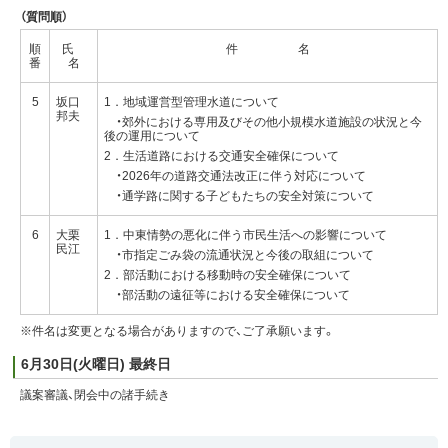
（質問順）
順
氏
件 名
番
名
5
坂口
1．地域運営型管理水道について
邦夫
・郊外における専用及びその他小規模水道施設の状況と今
後の運用について
2．生活道路における交通安全確保について
・2026年の道路交通法改正に伴う対応について
・通学路に関する子どもたちの安全対策について
6
大栗
1．中東情勢の悪化に伴う市民生活への影響について
民江
・市指定ごみ袋の流通状況と今後の取組について
2．部活動における移動時の安全確保について
・部活動の遠征等における安全確保について
※件名は変更となる場合がありますので、ご了承願います。
6月30日(火曜日) 最終日
議案審議、閉会中の諸手続き