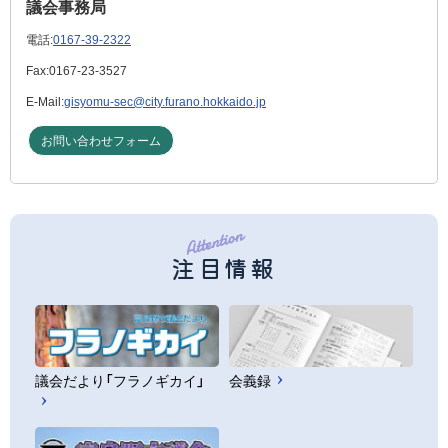
議会事務局
電話:
0167-39-2322
Fax:
0167-23-3527
E-Mail:
gisyomu-sec@city.furano.hokkaido.jp
お問い合わせフォーム
注目情報
議会だより「フラノギカイ」
会義録