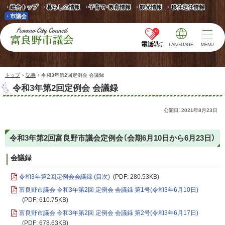
総合トップ
暮らしの情報
子育て・教育情報
観光情報
移住定住情報
市議会
LANGUAGE
MENU
富良野市議会 Furano
City Council
›
›
トップ
記事
令和3年第2回定例会 会議録
令和3年第2回定例会 会議録
公開日：
2021年8月23日
令和3年第2回富良野市議会定例会（会期6月10日から6月23日）
会議録
令和3年第2回定例会会議録 (目次)
(PDF: 280.53KB)
富良野市議会 令和3年第2回 定例会 会議録 第1号(令和3年6月10日)
(PDF: 610.75KB)
富良野市議会 令和3年第2回 定例会 会議録 第2号(令和3年6月17日)
(PDF: 678.63KB)