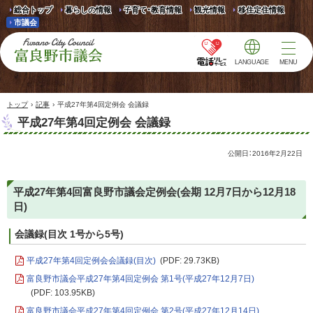
総合トップ
暮らしの情報
子育て・教育情報
観光情報
移住定住情報
市議会
LANGUAGE
MENU
富良野市議会 Furano
City Council
›
›
トップ
記事
平成27年第4回定例会 会議録
平成27年第4回定例会 会議録
公開日：
2016年2月22日
平成27年第4回富良野市議会定例会(会期 12月7日から12月18
日)
会議録(目次 1号から5号)
平成27年第4回定例会会議録(目次)
(PDF: 29.73KB)
富良野市議会平成27年第4回定例会 第1号(平成27年12月7日)
(PDF: 103.95KB)
富良野市議会平成27年第4回定例会 第2号(平成27年12月14日)