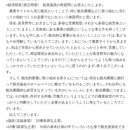
○経済部長（原正明君） 萩原議員の再質問にお答えいたします。
農業サイドから見た観光ということで、特に観光農園などに取り組むに当た
っての指針づくりが必要でないかという御質問かと思います。
現在、富良野市におきましては、多様な営農類型、それから多様な経営体とい
うことで、まさしく北海道にある農業の縮図というふうな考え方を持ってござ
います。そんな中にあって、観光的な要素があるということについては、私ども
も十分理解しているつもりでございます。これについて農業サイドから見ます
と、先ほど市長から答弁させていただいたとおり、しっかりと作付、営農してい
ただく、そして、周辺環境を保全向上していただくことが富良野市の魅力にな
っているということでございますので、これからもそういうような取り組みを
しっかりやっていただきたいというふうに思うのが、まず、第１点でございま
す。
そして、観光的要素に取り組める皆さんについては、現在も観光農園と銘打
って観光協会のホームページに載せているものもございますし、それ以外にも
観光農園的な経営をなさっている方がいらっしゃいます。観光農園につきまし
ては、その場所、作付する作物、労働力というようなことでの農業経営の中でし
っかりと判断をしていただく必要があるというふうに考えているところでご
ざいます。
以上でございます。
○議長（北猛俊君） 10番萩原弘之君。
○10番（萩原弘之君） 今回の基本計画の中で、いろいろな形で観光資源化でき