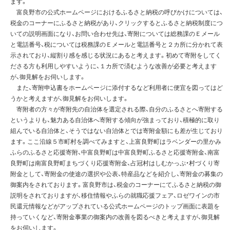
ます。
富良野市の公式ホームページにおけるふるさと納税の呼びかけについては、
税金のコーナーにふるさと納税があり、クリックするとふるさと納税制度につ
いての説明画面になり、お問い合わせ先は、寄附については総務課のＥメール
と電話番号、税については税務課のＥメールと電話番号と２カ所に分かれて表
示されており、縦割り感を感じる状況にあると考えます。初めて寄附をしてく
ださる方も利用しやすいように、１カ所で済むような改善が必要と考えます
が、御見解をお伺いします。
また、寄附申込書をホームページに添付するなど利用者に便宜を図ってはど
うかと考えますが、御見解をお伺いします。
寄附者の方々が寄附先の自治体を選定される際、自分のふるさとへ寄附する
というよりも、魅力ある自治体へ寄附する傾向が強まっており、積極的に取り
組んでいる自治体と、そうではない自治体とでは寄附金額にも差が生じており
ます。ここ沿線５市町村を調べてみますと、上富良野町はラベンダーの里かみ
ふらのふるさと応援寄附、中富良野町は中富良野町ふるさと応援寄附金、南富
良野町は南富良野町まちづくり応援寄附金、占冠村はしむかっぷ・村づくり寄
附金として、寄附金の使途の選択や公表、特産品などを紹介し、寄附金の募集の
御案内をされております。富良野市は、税金のコーナーにてふるさと納税の御
説明をされておりますが、移住情報やふらの就職応援フェア、ロゼワインの市
民還元情報などがアップされている公式ホームページのトップ画面に表題を
持っていくなど、寄附金事業の御案内の改善を図るべきと考えますが、御見解
をお伺いします。