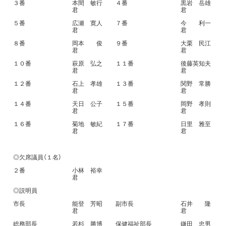
３番
本間 敏行
４番
黒岩 岳雄
君
君
５番
広瀬 寛人
７番
今 利一
君
君
８番
岡本 俊
９番
大栗 民江
君
君
１０番
萩原 弘之
１１番
後藤英知夫
君
君
１２番
石上 孝雄
１３番
関野 常勝
君
君
１４番
天日 公子
１５番
岡野 孝則
君
君
１６番
菊地 敏紀
１７番
日里 雅至
君
君
◎欠席議員（１名）
２番
小林 裕幸
君
◎説明員
市長
能登 芳昭
副市長
石井 隆
君
君
総務部長
若杉 勝博
保健福祉部長
鎌田 忠男