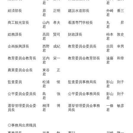
君
君
経済部長
原 正明
建設水道部長
外崎 番三
君
君
商工観光室長
山内 孝夫
看護専門学校長
丸 昇
君
君
総務課長
高田 賢司
財政課長
柿本 敦史
君
君
企画振興課長
西野 成紀
教育委員会委員長
吉田 幸男
君
君
教育委員会教育長
近内 栄一
教育委員会教育部長
遠藤 和章
君
君
農業委員会会長
東谷 正
君
監査委員
松浦 惺
監査委員事務局長
影山 則子
君
君
公平委員会委員長
島 強
公平委員会事務局長
影山 則子
君
君
選挙管理委員会委
桐澤 博
選挙管理委員会事務
一條 敏彦
員長
君
局長
君
◎事務局出席職員