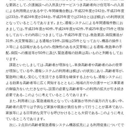
な要因として、介護施設への入所及びサービスつき高齢者向け住宅等への入居
による利用廃止がある中で、年間稼働台数は、平成22年度が242台、平成23年度
は233台、平成24年度が244台、平成25年度では234台とほぼ横ばいの利用状況
となっているところであります。また、通報システムによる年間通報件数にお
きましては、平成23年度が40件、平成24年度が42件、平成25年度が75件と増加
をしており、その内容につきましては、平成25年度では、救急要請、病院搬送が
31件、火災警報器による通報が19件、誤報は25件となっており、機器の操作ミ
ス等による誤報があるものの、危険性のある火災警報による通報、救急車の手
配、病院への搬送等が50件に及び、緊急通報の効果は高いものと判断をしてお
ります。
課題といたしましては、高齢者が増加をし、単身高齢者や高齢者のみの世帯
が増加している中、通報システムの利用者は横ばいの状況にあり、高齢者等が、
緊急時に備え、安心して生活できる環境を確保する上からも、通報システムに
よる効果を高齢者等に広く周知するとともに、地域の方や介護サービス事業者
の御協力をいただきながら、設置の必要な高齢者等への利用の拡大が引き続き
必要である、このように考えているところであります。
また、利用者には、緊急連絡先となっている家族が市外の遠方の方も多い中、
高齢者の見守りは子供など家族や親族が責任を持って行うことが基本であり、
家族等による日常的な見守りを呼びかけることも大切である、このように考え
ているところであります。
次に、２点目の高齢者緊急通報システム機器拡充による利用促進についてで