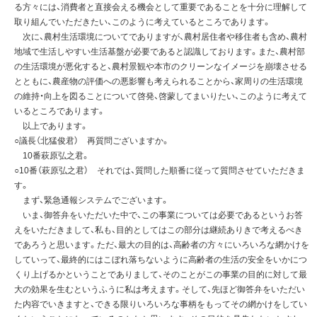
る方々には、消費者と直接会える機会として重要であることを十分に理解して
取り組んでいただきたい、このように考えているところであります。
次に、農村生活環境についてでありますが、農村居住者や移住者も含め、農村
地域で生活しやすい生活基盤が必要であると認識しております。また、農村部
の生活環境が悪化すると、農村景観や本市のクリーンなイメージを崩壊させる
とともに、農産物の評価への悪影響も考えられることから、家周りの生活環境
の維持・向上を図ることについて啓発、啓蒙してまいりたい、このように考えて
いるところであります。
以上であります。
○議長（北猛俊君） 再質問ございますか。
10番萩原弘之君。
○10番（萩原弘之君） それでは、質問した順番に従って質問させていただきま
す。
まず、緊急通報システムでございます。
いま、御答弁をいただいた中で、この事業については必要であるというお答
えをいただきまして、私も、目的としてはこの部分は継続ありきで考えるべき
であろうと思います。ただ、最大の目的は、高齢者の方々にいろいろな網かけを
していって、最終的にはこぼれ落ちないように高齢者の生活の安全をいかにつ
くり上げるかということでありまして、そのことがこの事業の目的に対して最
大の効果を生むというふうに私は考えます。そして、先ほど御答弁をいただい
た内容でいきますと、できる限りいろいろな事柄をもってその網かけをしてい