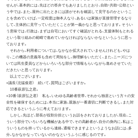
せんが、基本的には、先ほどの答弁でもありましたとおり、自助・共助・公助とい
う中では、また、屋外に出たときには誰がそれを確認して見守るのかというこ
とを含めていけば、一定程度は御本人なり、あるいは家族が直接管理するなり
して、主体的に見守っていただくことが第一義かなと思っております。そうい
う意味では、行政は、まずは自宅においてすぐ確認がとれる、支援体制もとれる
という取り組みの範疇で進めていかなければならないかなというふうに思っ
ております。
それから、利用者については、なかなか拡大されていませんけれども、やは
り、この機器の意義等も含めて周知をし、御理解をいただく、また、ニーズにつ
いては民生委員などからいろいろな部分で情報もらいながら進めさせていた
だきたいと思っております。
以上でございます。
○議長（北猛俊君） 続いて、質問はございますか。
10番萩原弘之君。
○10番（萩原弘之君） 私も、いわゆる高齢者世帯、それから独居という方々の安
全性を確保するためには、本当に家族、親族が一番適切に判断できるし、また対
応できるというふうに考えております。
しかし、先ほど、部長が役割分担というお話をされておりましたが、現在、こ
ういう部分でいろいろな機械がある中で、その高齢者が、自分の身内に、私はこ
ういうものを持っているから連絡、通報できますよというようなお話には、多
分、なかなかなっていないのかなというふうに感じるのです。