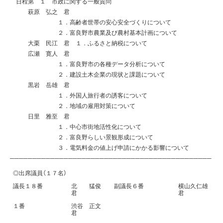
日程第 １ 市政に関する一般質問
萩原 弘之 君
１．高齢者世帯の安心安全づくりについて
２．富良野市農業及び農村基本計画について
大栗 民江 君 １．ふるさと納税について
広瀬 寛人 君
１．富良野市の各種データ分析について
２．建設土木企業の現状と課題について
黒岩 岳雄 君
１．外国人旅行者の誘客について
２．地域の雇用対策について
日里 雅至 君
１．中心市街地活性化について
２．富良野らしい景観形成について
３．電気料金の値上げ申請にかかる影響について
─────────────────────────────────────────────
◎出席議員（１７名）
議長１８番
北 猛俊
副議長６番
横山久仁雄
君
君
１番
渋谷 正文
君