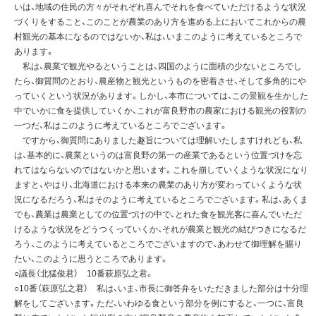
いは、地域の住民の方々がそれぞれ喜んでそれを食べていただけるような状況
づくりをすること、このことが農業のあり方を進める上においてこれからの農
村観光の基本になるのではないか、私は、いまこのように考えているところで
あります。
私は、農業で観光やるということは、四国のように面積の少ないところでし
たら、御質問のとおり、農産物と観光というものを密着させ、そして多角的にや
っていくという状況があります。しかし、本市については、この景観を生かした
中でいかに食を提供していくか、これが富良野市の農家における観光の役割の
一つだ、私はこのように考えているところでございます。
ですから、御質問にありました趣旨については理解いたしますけれども、私
は、基本的に、農業というのは富良野の第一の産業であるという位置づけを忘
れてはならないのではないかと思います。これを崩していくような状況になり
ますと、やはり、北海道における本来の農業のあり方が変わっていくような状
況になるだろう、私はそのように考えているところでございます。私は、あくま
でも、農業は農業としての位置づけの中で、とれた食を観光客に喜んでいただ
けるような状況をどうつくっていくか、それが農業と観光の結びつきになるだ
ろう、このように考えているところでございますので、あわせて御理解を賜り
たい、このように思うところであります。
○議長（北猛俊君） 10番萩原弘之君。
○10番（萩原弘之君） 私は、いま、市長に御答弁をいただきました部分は十分理
解をしてございます。ただ、いわゆる食という部分を例にすると、一つに、富良