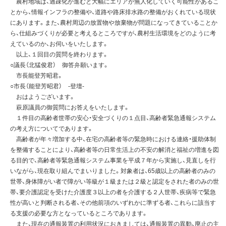
農村地域は、過疎化が進むと大幅にエリアが無人化していく可能性があるこ
とから、情報インフラの整備や、道路や路床排水路の整備がおくれている現状
にあります。また、農村周辺の放置物や放棄物が問題になってきていることか
ら、仕組みづくりが必要と考えるところですが、農村生活環境をどのように考
えているのか、お伺いをいたします。
以上、１回目の質問を終わります。
○議長（北猛俊君） 御答弁願います。
市長能登芳昭君。
○市長（能登芳昭君） -登壇-
おはようございます。
萩原議員の御質問にお答えをいたします。
１件目の高齢者世帯の安心・安全づくりの１点目、高齢者緊急通報システム
の考え方についてであります。
高齢者が年々増加する中、在宅の高齢者等の緊急時における連絡・援助体制
を整備することにより、高齢者等の日常生活上の不安の解消と福祉の増進を図
る目的で、高齢者等緊急通報システム事業を平成７年から実施し、見直しを行
いながら、現在取り組んでまいりました。対象者は、65歳以上の高齢者のみの
世帯、身体障がい者で障がい等級が１級または２級と認定をされた者のみの世
帯、要介護認定を受けた介護度３以上の者を介護する２人世帯、疾病等で緊急
性が高いと判断される者、その他前項のいずれかに準ずる者、これらに該当す
る支援の必要な方となっているところであります。
また、現在の通報装置の利用状況におきましては、通報装置の異動、廃止の主