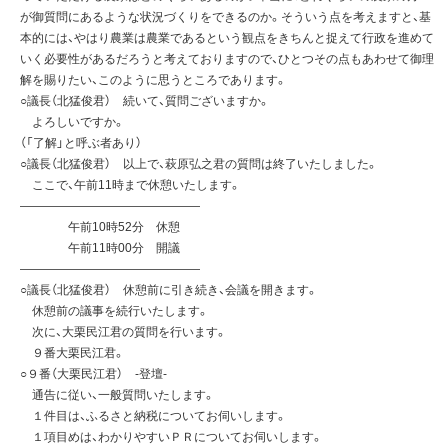
が御質問にあるような状況づくりをできるのか。そういう点を考えますと、基
本的には、やはり農業は農業であるという観点をきちんと捉えて行政を進めて
いく必要性があるだろうと考えておりますので、ひとつその点もあわせて御理
解を賜りたい、このように思うところであります。
○議長（北猛俊君） 続いて、質問ございますか。
よろしいですか。
（「了解」と呼ぶ者あり）
○議長（北猛俊君） 以上で、萩原弘之君の質問は終了いたしました。
ここで、午前11時まで休憩いたします。
———————————————
午前10時52分 休憩
午前11時00分 開議
———————————————
○議長（北猛俊君） 休憩前に引き続き、会議を開きます。
休憩前の議事を続行いたします。
次に、大栗民江君の質問を行います。
９番大栗民江君。
○９番（大栗民江君） -登壇-
通告に従い、一般質問いたします。
１件目は、ふるさと納税についてお伺いします。
１項目めは、わかりやすいＰＲについてお伺いします。