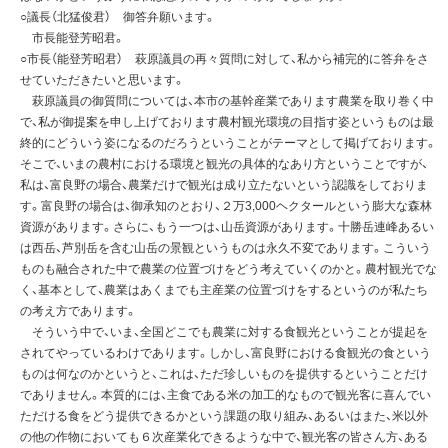
○議長（北猛俊君） 御答弁願います。
市長能登芳昭君。
○市長（能登芳昭君） 萩原議員の再々質問に対して、私から補完的に答弁をさ
せていただきたいと思います。
萩原議員の御質問については、本市の基幹産業であります農業を取り巻く中
で、私が御提案を申し上げております農村観光環境の目指す姿というものは最
終的にどういう姿になるのだろうということがテーマとして掲げております。
そこで、いまの農村における環境と観光の具体的なあり方ということですが、
私は、富良野の場合、農業だけで観光は成り立たないという認識をしておりま
す。富良野の場合は、御承知のとおり、２万3,000ヘクタールという膨大な森林
資源があります。さらに、もう一つは、山岳資源があります。十勝岳連峰あるい
は西岳、芦別岳を含む山岳の景観というものは永久不変であります。こういう
ものも融合された中で農業の位置づけをどう考えていくのかと。農村観光でな
く、基本として、農業はあくまでも主産業の位置づけをするというのが私たち
の考え方であります。
そういう中で、いま、全国どこでも農業に対する食観光ということが提起を
されてやっているわけであります。しかし、富良野における食観光の食という
ものは何なのかというと、これは、ただ珍しいものを提供するということだけ
でありません。本質的には、主食である米の加工的なもので観光客に喜んでい
ただける食をどう提供できるかという課題の取り組み、あるいはまた、米以外
の他の作物においても６次産業化できるような中で、観光客の皆さん方、ある