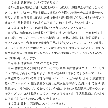
１点目は、農村景観についてであります。
近年の農地の現状は、耕作放棄地が徐々に拡大し、景観保全が問題になって
きているところから、農地集積による団地化を図り、交換分合による農作物の
彩りの提案、自然景観に配慮した圃場整備と農村景観づくりの推進が必要と考
えますが、農村景観をどのように考えているか、お伺いをいたします。
２点目は、食材としての農産物のあり方についてであります。
富良野の農産物は、多種多様な可能性を持った商品として、この有利性を生
かし、現在でも、グリーンフラッグ事業による食材の提供、提案、情報公開や、フ
ラノ・マルシェで農畜産物や農産加工品の販売など、また、ふらのワイン事業に
よるワイン用ブドウの栽培とワイン販売は今後も推進をするとともに、新たな
食文化の創造と提案をすべきと考えますが、食材をどのように考えているの
か、お伺いをいたします。
３点目は、体験農業についてであります。
近年、体験型観光が振興されている中で、農業・農村体験やグリーンツーリズ
ムへの関心が高まっております。農畜産物の加工体験ができるチーズ工場や、
民間企業で行っているそば打ち体験、パンづくりなどがあり、さらに、農作業体
験や、ファームイン、観光農園を利用した農家生活体験などが行われており、農
業観光の一翼を担っているものです。今後は、さらに体験型農業の研修やスキ
ルアップにつながる提案をしていくべきと考えますが、体験型農業はどのよう
に考えておられるのか、お伺いいたします。
４点目は、農村生活環境についてであります。