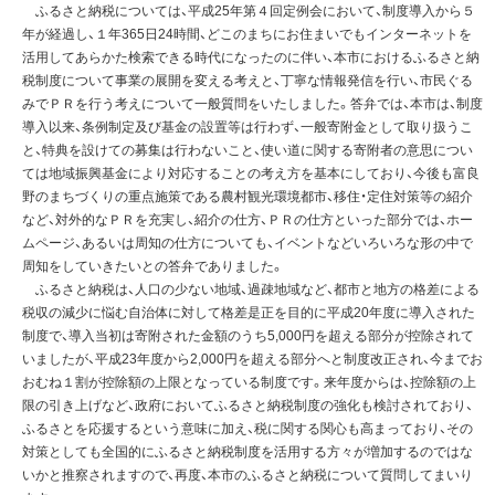
ふるさと納税については、平成25年第４回定例会において、制度導入から５
年が経過し、１年365日24時間、どこのまちにお住まいでもインターネットを
活用してあらかた検索できる時代になったのに伴い、本市におけるふるさと納
税制度について事業の展開を変える考えと、丁寧な情報発信を行い、市民ぐる
みでＰＲを行う考えについて一般質問をいたしました。答弁では、本市は、制度
導入以来、条例制定及び基金の設置等は行わず、一般寄附金として取り扱うこ
と、特典を設けての募集は行わないこと、使い道に関する寄附者の意思につい
ては地域振興基金により対応することの考え方を基本にしており、今後も富良
野のまちづくりの重点施策である農村観光環境都市、移住・定住対策等の紹介
など、対外的なＰＲを充実し、紹介の仕方、ＰＲの仕方といった部分では、ホー
ムページ、あるいは周知の仕方についても、イベントなどいろいろな形の中で
周知をしていきたいとの答弁でありました。
ふるさと納税は、人口の少ない地域、過疎地域など、都市と地方の格差による
税収の減少に悩む自治体に対して格差是正を目的に平成20年度に導入された
制度で、導入当初は寄附された金額のうち5,000円を超える部分が控除されて
いましたが、平成23年度から2,000円を超える部分へと制度改正され、今までお
おむね１割が控除額の上限となっている制度です。来年度からは、控除額の上
限の引き上げなど、政府においてふるさと納税制度の強化も検討されており、
ふるさとを応援するという意味に加え、税に関する関心も高まっており、その
対策としても全国的にふるさと納税制度を活用する方々が増加するのではな
いかと推察されますので、再度、本市のふるさと納税について質問してまいり