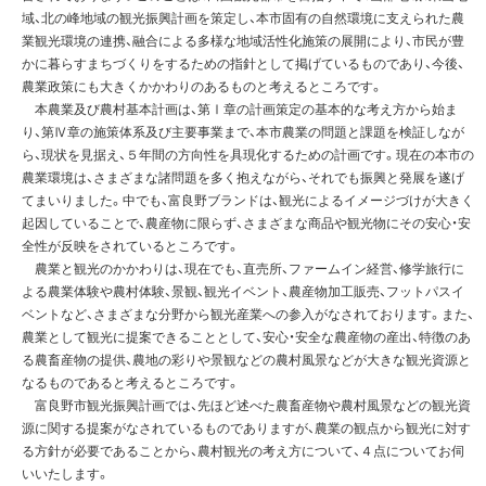
域、北の峰地域の観光振興計画を策定し、本市固有の自然環境に支えられた農
業観光環境の連携、融合による多様な地域活性化施策の展開により、市民が豊
かに暮らすまちづくりをするための指針として掲げているものであり、今後、
農業政策にも大きくかかわりのあるものと考えるところです。
本農業及び農村基本計画は、第Ⅰ章の計画策定の基本的な考え方から始ま
り、第Ⅳ章の施策体系及び主要事業まで、本市農業の問題と課題を検証しなが
ら、現状を見据え、５年間の方向性を具現化するための計画です。現在の本市の
農業環境は、さまざまな諸問題を多く抱えながら、それでも振興と発展を遂げ
てまいりました。中でも、富良野ブランドは、観光によるイメージづけが大きく
起因していることで、農産物に限らず、さまざまな商品や観光物にその安心・安
全性が反映をされているところです。
農業と観光のかかわりは、現在でも、直売所、ファームイン経営、修学旅行に
よる農業体験や農村体験、景観、観光イベント、農産物加工販売、フットパスイ
ベントなど、さまざまな分野から観光産業への参入がなされております。また、
農業として観光に提案できることとして、安心・安全な農産物の産出、特徴のあ
る農畜産物の提供、農地の彩りや景観などの農村風景などが大きな観光資源と
なるものであると考えるところです。
富良野市観光振興計画では、先ほど述べた農畜産物や農村風景などの観光資
源に関する提案がなされているものでありますが、農業の観点から観光に対す
る方針が必要であることから、農村観光の考え方について、４点についてお伺
いいたします。