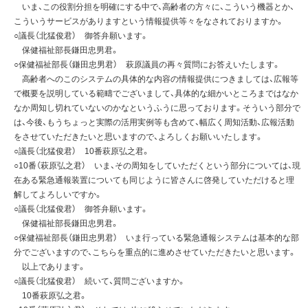
いま、この役割分担を明確にする中で、高齢者の方々に、こういう機器とか、
こういうサービスがありますという情報提供等々をなされておりますか。
○議長（北猛俊君） 御答弁願います。
保健福祉部長鎌田忠男君。
○保健福祉部長（鎌田忠男君） 萩原議員の再々質問にお答えいたします。
高齢者へのこのシステムの具体的な内容の情報提供につきましては、広報等
で概要を説明している範疇でございまして、具体的な細かいところまではなか
なか周知し切れていないのかなというふうに思っております。そういう部分で
は、今後、もうちょっと実際の活用実例等も含めて、幅広く周知活動、広報活動
をさせていただきたいと思いますので、よろしくお願いいたします。
○議長（北猛俊君） 10番萩原弘之君。
○10番（萩原弘之君） いま、その周知をしていただくという部分については、現
在ある緊急通報装置についても同じように皆さんに啓発していただけると理
解してよろしいですか。
○議長（北猛俊君） 御答弁願います。
保健福祉部長鎌田忠男君。
○保健福祉部長（鎌田忠男君） いま行っている緊急通報システムは基本的な部
分でございますので、こちらを重点的に進めさせていただきたいと思います。
以上であります。
○議長（北猛俊君） 続いて、質問ございますか。
10番萩原弘之君。