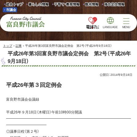
総合トップ
暮らしの情報
子育て・教育情報
観光情報
移住定住情報
市議会
LANGUAGE
MENU
富良野市議会 Furano
City Council
›
›
トップ
記事
平成26年第3回富良野市議会定例会 第2号（平成26年9月18日）
平成26年第3回富良野市議会定例会 第2号（平成26年
9月18日）
公開日：
2014年9月18日
平成26年第３回定例会
富良野市議会会議録
平成26年９月18日（木曜日）午前10時00分開議
━━━━━━━━━━━━━━━━━━━━━━━━━━━━━━━━━━
━━━━━━━━━━━
◎議事日程（第２号）