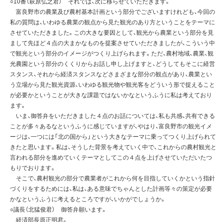
○10番（萩原弘之君） それでは、次に移らせていただきます。
富良野市の農業及び農村基本計画という部分でございますけれども、今回の
私の質問は、いわゆる農業の観点から見た観光のあり方ということをテーマに
させていただきました。この大きな要因として、観光から農業という部分を見
まして先ほど４点の大まかなものを提案させていただきましたが、こういう中
で観光という部分のイメージがつくり上げられます。ただ、農村地域、農業、観
光農園という部分のくくりからお話し申し上げますと、どうしてもそこに経営
スタンス、それから経済スタンスなどさまざまな部分の観点があり、農業とい
う立場から見た観光資源、いわゆる観光物や観光客をどういう形で捉えること
が必要かということが大きな課題ではないかなというふうに私は考えており
ます。
いま、御答弁をいただきました４点のお話については、私も共感、共有できる
ことが多々あるなというふうに感じていますが、やはり、富良野市の観光イメ
ージは、一つには「北の国から」という大きなテーマに乗ってつくり上げられて
きたと思います。私は、そうした背景を考えていく中で、これからの農村観光と
言われる部分を進めていくテーマとしてこの４点を上げさせていただいたつ
もりでおります。
そこで、農村観光の部分で農業者がこれから何を目指していくかという指針
づくりをするためには、私は、ある意味でちゃんとした計画等々の策定が必要
かなというふうに考えるところですが、いかがでしょうか。
○議長（北猛俊君） 御答弁願います。
経済部長原正明君。