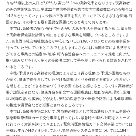
うち65歳以上の人口は7,055人、実に35.2％の高齢化率となります。現高齢者
のみの世帯状況では、平成22年度国勢調査報告で市内世帯総数に占める割合は
14.2％となっています。今後の市政運営を営んでいく中で、さまざまな問題、課
題がある、その中でも最も重要な課題になると考えております。
本市は、高齢者の安心・安全で生きがいのある生活を担保するために、富良野
市高齢者保健福祉計画を軸にさまざまな事業を展開しているところです。ま
た、富良野市社会福祉協議会が中心となり、ふれあいサロンなどの各種事業を
行っていただいているところでもあります。さらには、民間企業による見守り
ができる事業との協定や、地域、町内会連合会へのコミュニティ推進に向けた
取り組みなどを行い、多くの高齢者に対して手を差し伸べられる対策をされて
いるところです。
今後、予測される高齢者の増加により起こり得る現象は、予測が困難なもの
が多く、健康で長生きしていただける環境づくりを確保する施策と、生きがい
を感じることができる社会づくりが必要であると感じるところです。高齢者が
要介護認定者になり、健康寿命を断念する原因疾患は、脳血管疾患、骨折、認知
症、関節疾患、心臓病などがあり、突然の疾患予防や転倒予防等による健康運動
の推進や講習会などが必要とされるところです。
本市は、高齢者住宅において、緊急時の対策として緊急通報システム事業や
緊急時医療情報カード交付事業を行っており、緊急時の連絡、対応をスムーズ
に行うべく対策を講じてきました。緊急時医療情報カード交付事業については
平成25年度744名が利用しており、緊急通報システム事業については1,194世