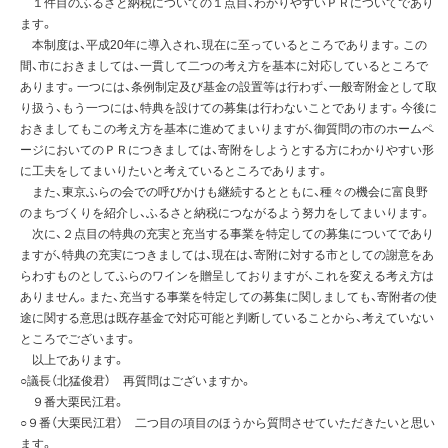
１件目のふるさと納税についての１点目、わかりやすいＰＲについてであり
ます。
本制度は、平成20年に導入され、現在に至っているところであります。この
間、市におきましては、一貫して二つの考え方を基本に対応しているところで
あります。一つには、条例制定及び基金の設置等は行わず、一般寄附金として取
り扱う、もう一つには、特典を設けての募集は行わないことであります。今後に
おきましてもこの考え方を基本に進めてまいりますが、御質問の市のホームペ
ージにおいてのＰＲにつきましては、寄附をしようとする方にわかりやすい形
に工夫をしてまいりたいと考えているところであります。
また、東京ふらの会での呼びかけも継続するとともに、種々の機会に富良野
のまちづくりを紹介し、ふるさと納税につながるよう努力をしてまいります。
次に、２点目の特典の充実と充当する事業を特定しての募集についてであり
ますが、特典の充実につきましては、現在は、寄附に対する市としての謝意をあ
らわすものとしてふらのワインを贈呈しておりますが、これを変える考え方は
ありません。また、充当する事業を特定しての募集に関しましても、寄附者の使
途に関する意思は既存基金で対応可能と判断していることから、考えていない
ところでございます。
以上であります。
○議長（北猛俊君） 再質問はございますか。
９番大栗民江君。
○９番（大栗民江君） 二つ目の項目のほうから質問させていただきたいと思い
ます。