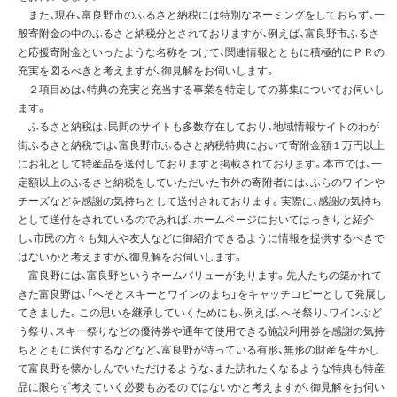
また、現在、富良野市のふるさと納税には特別なネーミングをしておらず、一
般寄附金の中のふるさと納税分とされておりますが、例えば、富良野市ふるさ
と応援寄附金といったような名称をつけて、関連情報とともに積極的にＰＲの
充実を図るべきと考えますが、御見解をお伺いします。
２項目めは、特典の充実と充当する事業を特定しての募集についてお伺いし
ます。
ふるさと納税は、民間のサイトも多数存在しており、地域情報サイトのわが
街ふるさと納税では、富良野市ふるさと納税特典において寄附金額１万円以上
にお礼として特産品を送付しておりますと掲載されております。本市では、一
定額以上のふるさと納税をしていただいた市外の寄附者には、ふらのワインや
チーズなどを感謝の気持ちとして送付されております。実際に、感謝の気持ち
として送付をされているのであれば、ホームページにおいてはっきりと紹介
し、市民の方々も知人や友人などに御紹介できるように情報を提供するべきで
はないかと考えますが、御見解をお伺いします。
富良野には、富良野というネームバリューがあります。先人たちの築かれて
きた富良野は、「へそとスキーとワインのまち」をキャッチコピーとして発展し
てきました。この思いを継承していくためにも、例えば、へそ祭り、ワインぶど
う祭り、スキー祭りなどの優待券や通年で使用できる施設利用券を感謝の気持
ちとともに送付するなどなど、富良野が待っている有形、無形の財産を生かし
て富良野を懐かしんでいただけるような、また訪れたくなるような特典も特産
品に限らず考えていく必要もあるのではないかと考えますが、御見解をお伺い