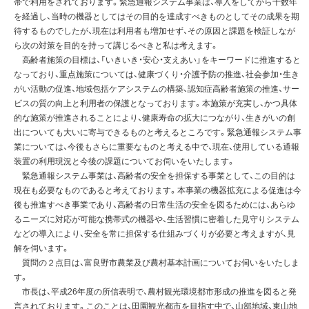
帯で利用をされております。緊急通報システム事業は、導入をしてから十数年
を経過し、当時の機器としてはその目的を達成すべきものとしてその成果を期
待するものでしたが、現在は利用者も増加せず、その原因と課題を検証しなが
ら次の対策を目的を持って講じるべきと私は考えます。
高齢者施策の目標は、「いきいき・安心・支えあい」をキーワードに推進すると
なっており、重点施策については、健康づくり・介護予防の推進、社会参加・生き
がい活動の促進、地域包括ケアシステムの構築、認知症高齢者施策の推進、サー
ビスの質の向上と利用者の保護となっております。本施策が充実し、かつ具体
的な施策が推進されることにより、健康寿命の拡大につながり、生きがいの創
出についても大いに寄与できるものと考えるところです。緊急通報システム事
業については、今後もさらに重要なものと考える中で、現在、使用している通報
装置の利用現況と今後の課題についてお伺いをいたします。
緊急通報システム事業は、高齢者の安全を担保する事業として、この目的は
現在も必要なものであると考えております。本事業の機器拡充による促進は今
後も推進すべき事業であり、高齢者の日常生活の安全を図るためには、あらゆ
るニーズに対応が可能な携帯式の機器や、生活習慣に密着した見守りシステム
などの導入により、安全を常に担保する仕組みづくりが必要と考えますが、見
解を伺います。
質問の２点目は、富良野市農業及び農村基本計画についてお伺いをいたしま
す。
市長は、平成26年度の所信表明で、農村観光環境都市形成の推進を図ると発
言されております。このことは、田園観光都市を目指す中で、山部地域、東山地