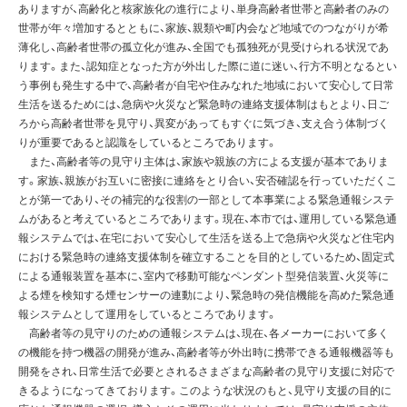
ありますが、高齢化と核家族化の進行により、単身高齢者世帯と高齢者のみの
世帯が年々増加するとともに、家族、親類や町内会など地域でのつながりが希
薄化し、高齢者世帯の孤立化が進み、全国でも孤独死が見受けられる状況であ
ります。また、認知症となった方が外出した際に道に迷い、行方不明となるとい
う事例も発生する中で、高齢者が自宅や住みなれた地域において安心して日常
生活を送るためには、急病や火災など緊急時の連絡支援体制はもとより、日ご
ろから高齢者世帯を見守り、異変があってもすぐに気づき、支え合う体制づく
りが重要であると認識をしているところであります。
また、高齢者等の見守り主体は、家族や親族の方による支援が基本でありま
す。家族、親族がお互いに密接に連絡をとり合い、安否確認を行っていただくこ
とが第一であり、その補完的な役割の一部として本事業による緊急通報システ
ムがあると考えているところであります。現在、本市では、運用している緊急通
報システムでは、在宅において安心して生活を送る上で急病や火災など住宅内
における緊急時の連絡支援体制を確立することを目的としているため、固定式
による通報装置を基本に、室内で移動可能なペンダント型発信装置、火災等に
よる煙を検知する煙センサーの連動により、緊急時の発信機能を高めた緊急通
報システムとして運用をしているところであります。
高齢者等の見守りのための通報システムは、現在、各メーカーにおいて多く
の機能を持つ機器の開発が進み、高齢者等が外出時に携帯できる通報機器等も
開発をされ、日常生活で必要とされるさまざまな高齢者の見守り支援に対応で
きるようになってきております。このような状況のもと、見守り支援の目的に