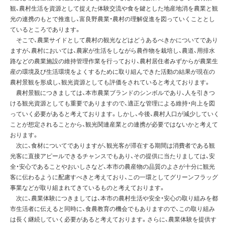
観、農村生活を資源として捉えた体験交流や食を鍵とした地産地消を農業と観
光の連携のもとで推進し、富良野農業・農村の理解促進を図っていくこととし
ているところであります。
そこで、農業サイドとして農村の観光などはどうあるべきかについてであり
ますが、農村においては、農家が生活をしながら農作物を栽培し、農道、用排水
路などの農業施設の維持管理作業を行っており、農村居住者みずからが農業生
産の環境及び生活環境をよくするために取り組んできた活動の結果が現在の
農村景観を形成し、観光資源としても評価をされていると考えております。
農村景観につきましては、本市農業ブランドのシンボルであり、人を引きつ
ける観光資源としても重要でありますので、適正な管理による維持・向上を図
っていく必要があると考えております。しかし、今後、農村人口が減少していく
ことが想定されることから、観光関連産業との連携が必要ではないかと考えて
おります。
次に、食材についてでありますが、観光客が滞在する期間は消費者である観
光客に直接アピールできるチャンスでもあり、その提供に当たりましては、安
全・安心であることやおいしさなど、本市の農産物の品質のよさが十分に観光
客に伝わるように配慮すべきと考えており、この一環としてグリーンフラッグ
事業などが取り組まれてきているものと考えております。
次に、農業体験につきましては、本市の農村生活や安全・安心の取り組みを都
市生活者に伝えると同時に、食農教育の機会でもありますので、この取り組み
は長く継続していく必要があると考えております。さらに、農業体験を提供す