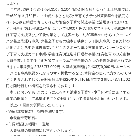
します。
昨年度、道内１位の２億4,350万3,104円の寄附金額となった上士幌町では、
平成26年３月31日に上士幌ふるさと納税・子育て少子化対策夢基金を設定さ
れ、ふるさと納税で寄せられた寄附金を子育て関連事業に活用されておりま
す。同基金では、平成25年度において4,000万円の積み立てを行い、平成26年度
は子育て支援及び少子化対策として提案のあった30事業の中からスクールバ
ス夢基金号運行事業、夢基金子どもの絵本と映像ソフト購入事業、吹奏楽部の
活動における中高連携事業、こどものスポーツ環境整備事業、バルーンスタン
プ子育て支援カード事業、学童保育所送迎車両運行事業、保育教育での児童和
太鼓事業、子育て少子化対策フォーラム開催事業の八つの事業を決定されてお
ります。事業費は2,788万7,000円で、基金充当額は2,433万6,000円、ホームペ
ージにも事業概要をわかりやすく掲載するなど、寄附金の使われ方をわかりや
すくＰＲされており、寄附金額は平成26年９月16日現在で３億5,543万1,502
円と随時新しい情報を公表されております。
本市においても、このようにふるさと納税を子育て・少子化対策に充当する
事業の財源として募集することの検討について御見解をお伺いいたします。
以上、１回目の質問といたします。
○議長（北猛俊君） 御答弁願います。
市長能登芳昭君。
○市長（能登芳昭君） -登壇-
大栗議員の御質問にお答えいたします。