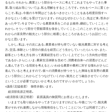
るもの、それから、農業という部分をベースに考えてこれまでもやってきた事
業、取り組み等については、私も理解をするところです。それをベースに置くか
らこそ、私は、今後の５年間はどうあるべきかということをある程度目指すべ
きかなという感じを受けております。それはなぜかというと、先ほど来、答弁が
あった中で、今までやっている農業体系をこのまま維持、継続していくこと、そ
れから、そういう部分で景観環境を保全していくこと、このことが、すなわちこ
れからの富良野の観光という部分に相通じるところがあるというお話だった
かなと思います。
しかし、私は、その次にある、農業者が持ち得ていない観光農業に対する考え
方、交流、体験という部分の接点を経営にどう生かしていったらいいか、また、
顧客という考え方を持って農業経営を行っていく上でどういう方向性が理想
であるか、さらに、いま、農家生活体験を含めて、消費者自体への浸透がどんど
ん進んできている現状を考えると、いわゆる農業や農村に対する憧れがさらに
進んでいると考えますので、個々の消費者が持つそうした興味を富良野の農業
という部分にこれからどうつなげていくのか、観光とどう融合させていくのか
ということが必要ではないかと考えるのですが、いかがでしょうか。
○議長（北猛俊君） 御答弁願います。
経済部長原正明君。
○経済部長（原正明君） 萩原議員の御質問にお答えいたします。
いままでも取り組みをやってきておりますけれども、今後について、観光農
業がそれぞれ連携しながら情報発信をしていくことについては同感でござい