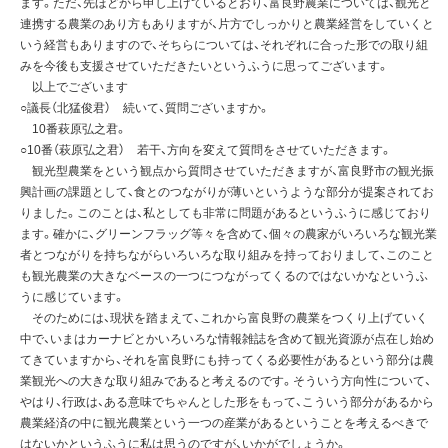
ます。ただ、先ほどから申し上げているとおり、富良野農業については、観光と
連携する農業のあり方もありますが、片方でしっかりと農業経営をしていくと
いう経営もありますので、そちらについては、それぞれに合った形での取り組
みを今後も支援させていただきたいというふうに思ってございます。
以上でございます
○議長（北猛俊君） 続いて、質問ございますか。
10番萩原弘之君。
○10番（萩原弘之君） 若干、方向を変えて質問をさせていただきます。
観光型農業をという観点から質問させていただきますが、富良野市の観光振
興計画の課題として、食とのつながりが薄いというような部分が提案されてお
りました。このことは、私としても非常に問題があるというふうに感じており
ます。確かに、グリーンフラッグ等々を含めて、個々の農家がいろいろな観光業
者とつながりを持ちながらいろいろな取り組みを持っておりまして、このこと
も観光農業の大きなベースの一つにつながってくるのではないかなというふ
うに感じています。
そのためには、現状を踏まえて、これから富良野の農業をつくり上げていく
中で、いまはカーナビとかいろいろな情報雑誌を含めて観光資源が点在し始め
てきていますから、それを富良野にも持ってくる必要性があるという部分は農
業観光への大きな取り組みであると考えるのです。そういう方向性について、
やはり、行政は、ある意味でちゃんとした形をもって、こういう部分があるから
農業経済の中に観光農業という一つの産業があるということを考えるべきで
はないかというふうに私は思うのですが、いかがでしょうか。