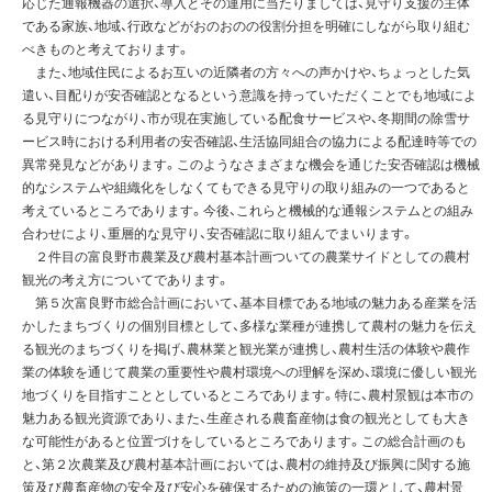
応じた通報機器の選択、導入とその運用に当たりましては、見守り支援の主体
である家族、地域、行政などがおのおのの役割分担を明確にしながら取り組む
べきものと考えております。
また、地域住民によるお互いの近隣者の方々への声かけや、ちょっとした気
遣い、目配りが安否確認となるという意識を持っていただくことでも地域によ
る見守りにつながり、市が現在実施している配食サービスや、冬期間の除雪サ
ービス時における利用者の安否確認、生活協同組合の協力による配達時等での
異常発見などがあります。このようなさまざまな機会を通じた安否確認は機械
的なシステムや組織化をしなくてもできる見守りの取り組みの一つであると
考えているところであります。今後、これらと機械的な通報システムとの組み
合わせにより、重層的な見守り、安否確認に取り組んでまいります。
２件目の富良野市農業及び農村基本計画ついての農業サイドとしての農村
観光の考え方についてであります。
第５次富良野市総合計画において、基本目標である地域の魅力ある産業を活
かしたまちづくりの個別目標として、多様な業種が連携して農村の魅力を伝え
る観光のまちづくりを掲げ、農林業と観光業が連携し、農村生活の体験や農作
業の体験を通じて農業の重要性や農村環境への理解を深め、環境に優しい観光
地づくりを目指すこととしているところであります。特に、農村景観は本市の
魅力ある観光資源であり、また、生産される農畜産物は食の観光としても大き
な可能性があると位置づけをしているところであります。この総合計画のも
と、第２次農業及び農村基本計画においては、農村の維持及び振興に関する施
策及び農畜産物の安全及び安心を確保するための施策の一環として、農村景