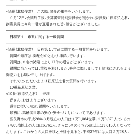
—————————————————————————
○議長（北猛俊君） この際、諸般の報告をいたします。
９月12日、会議終了後、決算審査特別委員会が開かれ、委員長に萩原弘之君、
副委員長に今利一君が互選された旨、報告がございました。
—————————————————————————
日程第１ 市政に関する一般質問
—————————————————————————
○議長（北猛俊君） 日程第１、市政に関する一般質問を行います。
質問の順序は、御配付のとおり、順次、行います。
質問は、８名の諸君により17件の通告がございます。
質問に当たっては、重複を避け、また、答弁に際しましても簡潔にされるよう
御協力をお願い申し上げます。
それでは、ただいまより萩原弘之君の質問を行います。
10番萩原弘之君。
○10番（萩原弘之君） -登壇-
皆さん、おはようございます。
通告に従い、順次、質問をいたします。
最初に、高齢者世帯の安心・安全づくりについてであります。
富良野市の平成26年８月現在の人口は１万1,064世帯、２万3,371人で、その
うち65歳以上の人口は6,761人、さらに、そのうち75歳以上は3,615人となって
おります。これからの人口推移と推計を見ると、平成37年には人口２万28人、