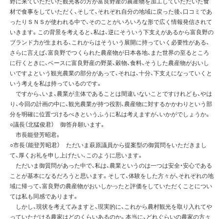
野に来ていただいた観光客の方が富良野産の農産物を加工していただいた食
材で食事をしていただく、そして、それぞれ自分の地域に戻った後、口コミであ
ったりＳＮＳが使われる中で、そのことがいろいろな形で広く情報発信されて
いきます。この背景を考えると、私は、逆にそういう下支えがあるから富良野の
ブランド力が生まれる、これからはそういう展開に持っていく必要性がある、
さらに言えば、富良野でつくられた農産物が日本各地、また世界の至るところ
に行くときに、ベースに富良野産の野菜、穀物、食料、そうした農産物がおいし
いですよという観光農業の部分があって、それは、十分、下支えになっていくと
いう考えを私は持っているのです。
ですから、いま、農業が主体であることは間違いないことですけれども、やは
り、今回の計画の中に、観光農業が持つ役割、農産物に対するかかわりという部
分を明確に位置づけるべきというふうに私は考えますが、いかがでしょうか。
○議長（北猛俊君） 御答弁願います。
市長能登芳昭君。
○市長（能登芳昭君） ただいま萩原議員から提案型の御質問をいただきまし
て、厚くお礼を申し上げたい、このように思います。
ただいま御質問があった中で、私は、農業というのは一つは安全・安心である
ことが基本になるだろうと思います。そして、体験をした方々が、それぞれの地
域に帰って、富良野の農産物がおいしかったと評価をしていただくことについ
ては私も同感であります。
しかし、現状を考えてみますと、現実的に、これから農村観光を取り入れてや
っていただける農家はどのくらいあるのか。本当に、どれぐらいの農家の方々