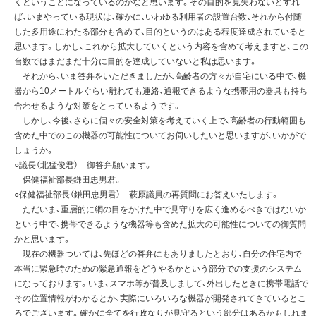
くということになっているのかなと思います。その目的を見失わないとすれ
ば、いまやっている現状は、確かに、いわゆる利用者の設置台数、それから付随
した多用途にわたる部分も含めて、目的というのはある程度達成されていると
思います。しかし、これから拡大していくという内容を含めて考えますと、この
台数ではまだまだ十分に目的を達成していないと私は思います。
それから、いま答弁をいただきましたが、高齢者の方々が自宅にいる中で、機
器から10メートルぐらい離れても連絡、通報できるような携帯用の器具も持ち
合わせるような対策をとっているようです。
しかし、今後、さらに個々の安全対策を考えていく上で、高齢者の行動範囲も
含めた中でのこの機器の可能性についてお伺いしたいと思いますが、いかがで
しょうか。
○議長（北猛俊君） 御答弁願います。
保健福祉部長鎌田忠男君。
○保健福祉部長（鎌田忠男君） 萩原議員の再質問にお答えいたします。
ただいま、重層的に網の目をかけた中で見守りを広く進めるべきではないか
という中で、携帯できるような機器等も含めた拡大の可能性についての御質問
かと思います。
現在の機器ついては、先ほどの答弁にもありましたとおり、自分の住宅内で
本当に緊急時のための緊急通報をどうやるかという部分での支援のシステム
になっております。いま、スマホ等が普及しまして、外出したときに携帯電話で
その位置情報がわかるとか、実際にいろいろな機器が開発されてきているとこ
ろでございます。確かに全てを行政なりが見守るという部分はあるかもしれま