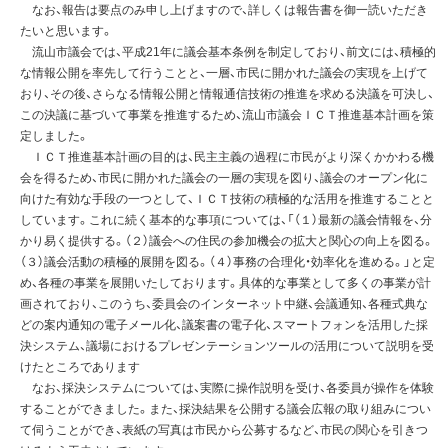
なお、報告は要点のみ申し上げますので、詳しくは報告書を御一読いただき
たいと思います。
流山市議会では、平成21年に議会基本条例を制定しており、前文には、積極的
な情報公開を率先して行うことと、一層、市民に開かれた議会の実現を上げて
おり、その後、さらなる情報公開と情報通信技術の推進を求める決議を可決し、
この決議に基づいて事業を推進するため、流山市議会ＩＣＴ推進基本計画を策
定しました。
ＩＣＴ推進基本計画の目的は、民主主義の過程に市民がより深くかかわる機
会を得るため、市民に開かれた議会の一層の実現を図り、議会のオープン化に
向けた有効な手段の一つとして、ＩＣＴ技術の積極的な活用を推進することと
しています。これに続く基本的な事項については、「（１）最新の議会情報を、分
かり易く提供する。（２）議会への住民の参加機会の拡大と関心の向上を図る。
（３）議会活動の積極的展開を図る。（４）事務の合理化・効率化を進める。」と定
め、各種の事業を展開いたしております。具体的な事業として多くの事業が計
画されており、このうち、委員会のインターネット中継、会議通知、各種式典な
どの案内通知の電子メール化、議案書の電子化、スマートフォンを活用した採
決システム、議場におけるプレゼンテーションツールの活用について説明を受
けたところであります
なお、採決システムについては、実際に操作説明を受け、各委員が操作を体験
することができました。また、採決結果を公開する議会広報の取り組みについ
て伺うことができ、表紙の写真は市民から公募するなど、市民の関心を引きつ