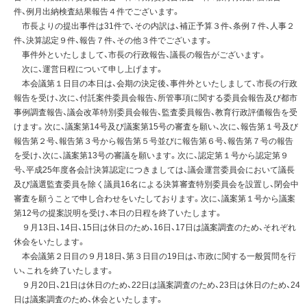
件、例月出納検査結果報告４件でございます。
市長よりの提出事件は31件で、その内訳は、補正予算３件、条例７件、人事２
件、決算認定９件、報告７件、その他３件でございます。
事件外といたしまして、市長の行政報告、議長の報告がございます。
次に、運営日程について申し上げます。
本会議第１日目の本日は、会期の決定後、事件外といたしまして、市長の行政
報告を受け、次に、付託案件委員会報告、所管事項に関する委員会報告及び都市
事例調査報告、議会改革特別委員会報告、監査委員報告、教育行政評価報告を受
けます。次に、議案第14号及び議案第15号の審査を願い、次に、報告第１号及び
報告第２号、報告第３号から報告第５号並びに報告第６号、報告第７号の報告
を受け、次に、議案第13号の審議を願います。次に、認定第１号から認定第９
号、平成25年度各会計決算認定につきましては、議会運営委員会において議長
及び議選監査委員を除く議員16名による決算審査特別委員会を設置し、閉会中
審査を願うことで申し合わせをいたしております。次に、議案第１号から議案
第12号の提案説明を受け、本日の日程を終了いたします。
９月13日、14日、15日は休日のため、16日、17日は議案調査のため、それぞれ
休会をいたします。
本会議第２日目の９月18日、第３日目の19日は、市政に関する一般質問を行
い、これを終了いたします。
９月20日、21日は休日のため、22日は議案調査のため、23日は休日のため、24
日は議案調査のため、休会といたします。