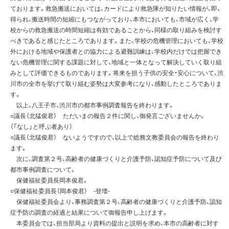
ております。救急搬送においては、カードにより救急隊が知りたい情報が、即、
得られ、搬送時間の短縮にもつながっており、本市においても、市域が広く、学
校からの救急搬送の時間短縮は有効であることから、同様の取り組みを検討す
べきであると感じたところであります。また、学校の危機管理においても、学校
外における地域や保護者との協力による避難訓練は、学校内だけでは把握でき
ない危機管理に関する課題に対して、地域と一体となって解決していく取り組
みとして評価できるものであります。将来を担う子供の安全・安心について、渋
川市の全市を挙げて取り組む姿勢は大変参考になり、感動したところでありま
す。
以上、八王子市、渋川市の都市事例調査報告を終わります。
○議長（北猛俊君） ただいまの報告２件に関し、御発言ございませんか。
（「なし」と呼ぶ者あり）
○議長（北猛俊君） ないようですので、以上で総務文教委員会の報告を終わり
ます。
次に、調査第２号、高齢者の健康づくりと介護予防、認知症予防について及び
都市事例調査について。
保健福祉委員長岡本俊君。
○保健福祉委員長（岡本俊君） -登壇-
保健福祉委員会より、事務調査第２号、高齢者の健康づくりと介護予防、認知
症予防の調査の経過と結果について御報告申し上げます。
本委員会では、担当部局より資料の提出と説明を求め、本市の高齢者に対す