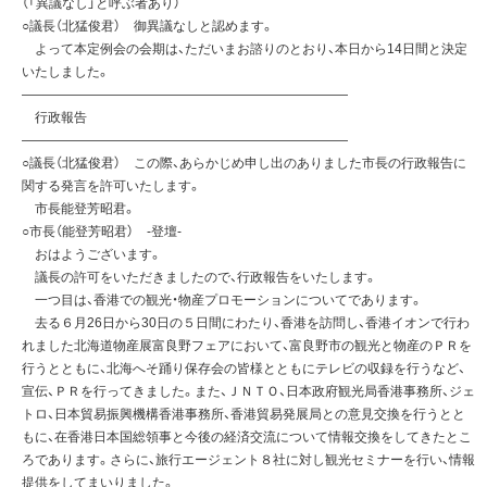
（「異議なし」と呼ぶ者あり）
○議長（北猛俊君） 御異議なしと認めます。
よって本定例会の会期は、ただいまお諮りのとおり、本日から14日間と決定
いたしました。
—————————————————————————
行政報告
—————————————————————————
○議長（北猛俊君） この際、あらかじめ申し出のありました市長の行政報告に
関する発言を許可いたします。
市長能登芳昭君。
○市長（能登芳昭君） -登壇-
おはようございます。
議長の許可をいただきましたので、行政報告をいたします。
一つ目は、香港での観光・物産プロモーションについてであります。
去る６月26日から30日の５日間にわたり、香港を訪問し、香港イオンで行わ
れました北海道物産展富良野フェアにおいて、富良野市の観光と物産のＰＲを
行うとともに、北海へそ踊り保存会の皆様とともにテレビの収録を行うなど、
宣伝、ＰＲを行ってきました。また、ＪＮＴＯ、日本政府観光局香港事務所、ジェ
トロ、日本貿易振興機構香港事務所、香港貿易発展局との意見交換を行うとと
もに、在香港日本国総領事と今後の経済交流について情報交換をしてきたとこ
ろであります。さらに、旅行エージェント８社に対し観光セミナーを行い、情報
提供をしてまいりました。