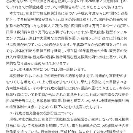
と説明を求め、その現状と課題を把握し、さきの平成26年第２回定例会におい
て、それまでの調査経過について中間報告を行ってきたところであります。
本市では、富良野市観光振興計画に基づき、平成20年度から10年間を計画期
間として各種観光施策が進められ、計画の数値目標として、国内外の観光客宿
泊延べ数70万泊、うち外国人７万泊、宿泊客消費単価４万円（10ページで訂正）、
日帰り客消費単価１万円などが掲げられていますが、景気低迷、新型インフル
エンザの流行、東日本大震災などの影響を受け、前期５カ年計画では計画どお
りに数値が伸びていない経過があります。平成25年度からの後期５カ年計画
では、具体的戦略や数値目標は継続し、滞在型・通年型観光の推進、観光客の受
け入れ環境整備、観光客の誘客、維持可能な観光振興の四つの柱に基づいて具
体的な取り組みが進められております。
以下、取り組み内容については、御一読願います。
本委員会では、これまでの観光行政の施策を踏まえて、将来的な富良野のま
ちづくりを考えていく上で観光がまちづくりに果たす役割とその目指すべき
方向性を確認し、その中で行政の役割とは何か、議論を重ねてきました。本市の
観光行政について各委員から出された意見をもとに、行政と観光協会の役割分
担、観光分野における緊急雇用対策、観光と農業のつながり、地域観光振興計画
の推進体制の４点にまとめて、以下のとおり提言いたします。
１、行政と観光協会の役割分担について。
現在、本市の観光は、富良野市国際観光促進協議会が主体となって、観光振興
計画に基づいて各種施策を展開しており、市と観光協会の二つの組織がその事
務作業を担っている。観光協会は、平成10年に法人化して以来、情報発信を主