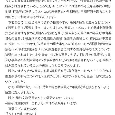
ってＺＥＲＯ運動が展開され、現在、市内全小・中学校で挨拶運動を含めた取り
組みが推進されているところであり、このＺＥＲＯ運動の考えを基本に、学校、
地域、行政等が連携して、いじめの未然防止や早期発見、早期解消を図ることを
目的として制定するものであります。
本委員会では、担当部局に資料の提出を求め、条例の解釈と運用などについ
て説明を受け、審査を行ってまいりました。審査の中では、いじめ防止対策推進
法との整合性を含めた逐条での説明を受け、第４条から第７条の市及び教育委
員会の責務、学校及び学校の教職員の責務、保護者の責務など、市民及び事業者
の役割についての考え方、第５章の重大事態への対処やいじめ問題対策連絡協
議会、いじめ問題審議会、いじめ調査委員会に関する委員会等の構成について
質疑が出されました。本委員会では、重大事態の対処、行政、学校、保護者、市民
及び事業者の役割が示され、社会全体でいじめは絶対許されないことを基本に
組み立てられていることを確認したところであります。
以上の経過を含め、審査の結果、議案第６号、富良野市いじめＺＥＲＯ（ゼロ）
推進条例の制定については、原案のとおり可決すべきものと全会一致で決定を
いたしました。
なお、運用に当たっては、児童生徒と教職員との信頼関係を損なわないよう
慎重に対応されたい。
以上、総務文教委員会からの報告といたします。
○議長（北猛俊君） これより、本件の質疑を行います。
質疑ございませんか。
（「なし」と呼ぶ者あり）