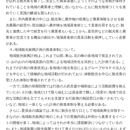
が訪れる観光客を魅了し、安定した農業基盤によってそのような景観が保持さ
れていることを地域の農業者と理解し合いながら、ともに観光地域づくりを進
めていく意識の醸成を図られたい。
また、市内農業者の中には、観光客に農作物の収穫など農業体験をさせる観
光農園の経営や、宿泊施設へ農作物を地場産食材として直接出荷するなど、観
光と連携した中で経営を行う農業者もいることから、直売所などの観光客と農
業者が交流できる機会の創出や、地場産食材の普及活動を後押ししていく必要
がある。
４、地域観光振興計画の推進体制について。
地域観光振興計画は、これまで山部、東山、北の峰の各地域で策定されてお
り、おのおのの地域資源の活用による地域活性化を目的とした計画である。こ
れまでの計画の推進状況は、各地域の地元有志によるグループやＮＰＯ法人な
どを中心として積極的な地域活動が行われており、体験観光を中心に観光客の
受け入れ体制が整備されてきている。
一方で、活動の初期段階では行政の人的支援や補助金により活動経費を賄え
ていたが、その後、地域だけで取り組むには資金面で難しい現実や、地域で自主
的な活動計画を立ててもそれを支援する行政側の相談窓口が統一されていな
いなど、地域と一体となった計画の推進体制を整える必要がある。
さらに、委員会の議論では、本当に観光を切り口として地域振興を目指すべ
きなのか、地域観光振興計画のこれまでの実施内容は外部から集客するイベン
トの開催が多く、地域によってはそれが本当に課題解決につながっているの
か、また、地域振興は観光振興と分けて考えなければならないものもあり、まず