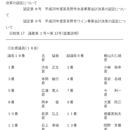
決算の認定について
認定第 ８号 平成25年度富良野市水道事業会計決算の認定につい
て
認定第 ９号 平成25年度富良野市ワイン事業会計決算の認定につ
いて
日程第 17 議案第 １号〜第 12号（提案説明）
─────────────────────────────────────────────
◎出席議員（１８名）
議長１８番
北 猛俊
副議長６番
横山久仁雄
君
君
１番
渋谷 正文
２番
小林 裕幸
君
君
３番
本間 敏行
４番
黒岩 岳雄
君
君
５番
広瀬 寛人
７番
今 利一
君
君
８番
岡本 俊
９番
大栗 民江
君
君
１０番
萩原 弘之
１１番
後藤英知夫
君
君
１２番
石上 孝雄
１３番
関野 常勝
君
君