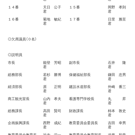
１４番
天日 公子
１５番
岡野 孝則
君
君
１６番
菊地 敏紀
１７番
日里 雅至
君
君
◎欠席議員（０名）
◎説明員
市長
能登 芳昭
副市長
石井 隆
君
君
総務部長
若杉 勝博
保健福祉部長
鎌田 忠男
君
君
経済部長
原 正明
建設水道部長
外崎 番三
君
君
商工観光室長
山内 孝夫
看護専門学校長
丸 昇
君
君
総務課長
高田 賢司
財政課長
柿本 敦史
君
君
企画振興課長
西野 成紀
教育委員会委員長
吉田 幸男
君
君