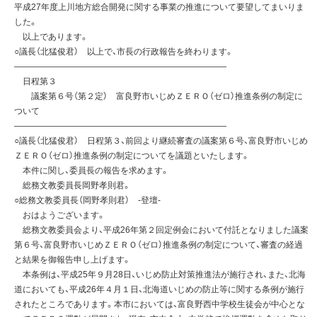
平成27年度上川地方総合開発に関する事業の推進について要望してまいりま
した。
以上であります。
○議長（北猛俊君） 以上で、市長の行政報告を終わります。
—————————————————————————
日程第３
議案第６号（第２定） 富良野市いじめＺＥＲＯ（ゼロ）推進条例の制定に
ついて
—————————————————————————
○議長（北猛俊君） 日程第３、前回より継続審査の議案第６号、富良野市いじめ
ＺＥＲＯ（ゼロ）推進条例の制定についてを議題といたします。
本件に関し、委員長の報告を求めます。
総務文教委員長岡野孝則君。
○総務文教委員長（岡野孝則君） -登壇-
おはようございます。
総務文教委員会より、平成26年第２回定例会において付託となりました議案
第６号、富良野市いじめＺＥＲＯ（ゼロ）推進条例の制定について、審査の経過
と結果を御報告申し上げます。
本条例は、平成25年９月28日、いじめ防止対策推進法が施行され、また、北海
道においても、平成26年４月１日、北海道いじめの防止等に関する条例が施行
されたところであります。本市においては、富良野西中学校生徒会が中心とな