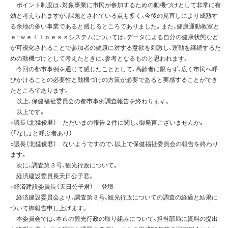
ポイント制度は、対象事業に市民が参加するための動機づけとして非常に有
効と考えられますが、課題とされている点も多く、今後の見直しにより成熟す
る余地の多い事業であると感じるところでありました。また、健康運動教室と
ｅ−ｗｅｌｌｎｅｓｓシステムについては、データによる自分の健康状態など
が可視化されることで参加者の健康に対する意欲を刺激し、運動を継続するた
めの動機づけとして考えたときに、参考となるものと思われます。
今回の都市事例を通じて感じたこととして、高齢者に限らず、広く市民へ呼
びかけることの必要性と動機づけの方策が必要であると実感することができ
たところであります。
以上、保健福祉委員会の都市事例調査報告を終わります。
以上です。
○議長（北猛俊君） ただいまの報告２件に関し、御発言ございませんか。
（「なし」と呼ぶ者あり）
○議長（北猛俊君） ないようですので、以上で保健福祉委員会の報告を終わり
ます。
次に、調査第３号、観光行政について。
経済建設委員長天日公子君。
○経済建設委員長（天日公子君） -登壇-
経済建設委員会より、調査第３号、観光行政についての調査の経過と結果に
ついて御報告申し上げます。
本委員会では、本市の観光行政の取り組みについて、担当部局に資料の提出