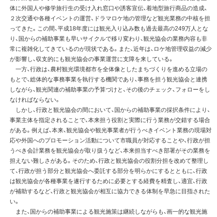
体に外国人や修学旅行生の受け入れ窓口や誘客宣伝、着地型旅行商品の造成、
２次交通や各種イベントの運営、ドラマロケ地の管理など観光業務の中核を担
ってきた。この間、平成18年度には観光入り込み数も過去最高の249万人とな
り、国からの補助事業も早いサイクルで移り変わり、観光協会の業務内容も非
常に複雑化してきているのが現状である。また、近年は、ロケ地管理収益の減少
が影響し、収支的にも観光協会の事業運営に支障を来している。
一方、行政は、農村観光環境都市を全体像としたまちづくりを進める立場の
もとで、総体的な事務事業を執行する機関であり、事務を担う観光協会と連携
しながら、観光関連の補助事業の予算づけと、その後のチェック、フォローをし
なければならない。
しかし、行政と観光協会の間において、国からの補助事業の採択条件により、
事業主体を指定されることで、本来担う役割と実際に行う業務が交錯する場合
がある。例えば、本来、観光協会や観光事業者が行うべきイベント業務の現場対
応や外国へのプロモーション活動について市職員が対応することや、行政が担
うべき会計業務を観光協会が取り扱うなど、本来担当すべき部署がその業務を
担えない難しさがある。そのため、行政と観光協会の役割分担を改めて整理し
て、行政が担う部分と観光協会へ委託する部分を明らかにするとともに、行政
は観光協会が各種事業を遂行するために必要とする経費を精査し、適宜、行政
が補助するなど、行政と観光協会が相互に協力できる体制を早急に目指された
い。
また、国からの補助事業による観光施策は継続しながらも、画一的な観光施