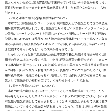
策とならないために、富良野圏域が本来持っている魅力を十分生かせるよう、
富良野の独自性を考え合わせた観光施策を遂行できる新たな体制づくりも検
討されたい。
２、観光分野における緊急雇用対策について。
本市では、滞在型観光、スポーツ観光、農村観光などの観光分野で国の緊急雇
用対策事業が活用されている。観光客に対するガイド業務やインフォメーショ
ン業務、ウオーキングルートを利用したイベント開発、スキーと託児や英語の
学習を組み合わせた商品開発、個人旅行向け農業体験のメニュー化などに取り
組み、事業終了後は雇用者のスキルアップが図られ、事業の受託企業にそのま
ま就職する者もいるなど一定の成果が見られている。
しかし、いずれも単年度雇用のために事業終了後に離職する場合が多く、雇
用者の半数以上はその後も求職中であり、行政は事業の検証を含めてフォロー
する体制が必要である。また、観光施設、遊歩道の草刈りなど環境整備や景観保
全の維持、さらに、観光人材育成の面から、資格やノウハウ取得のためにも、雇
用対策事業を一過性に終わらせず、地域として計画的な人材の定着を図り、産
業として観光分野の裾野を広げていく方向性を持つべきである。
３、観光と農業のつながりについて。
本市の観光の始まりは、スキーリゾートとして冬季観光が中心であったが、
農業をなりわいとした生活の原風景がテレビドラマの放映などで紹介され、農
村景観が観光資源として着目されるようになり、花観光とあわせて現在は夏季
観光においても多くの観光客が訪れるようになった。行政は、美しい農村景観