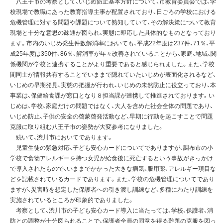
八王子市の考察として、いじめ防止基本方針について、市教育委員会では、学
校現場で教職にあった教育指導主事が配置されており、日ごろの学校における
危機管理に対する問題や課題について熟知していて、その解決策について教育
現場と十分な意思の疎通が図られ、実態に即応した具体的なものとなっており
ます。市内のいじめ発生件数解消率においても、平成22年度は237件、71％、平
成25年度は350件、86％、解消率が年々改善されていることから、家庭、地域、関
係機関が学校と連携することがより重要であると感じられました。また、学校
間同士が情報共有することでいままで隠れていたいじめが表面化されるなど、
いじめの早期発見、実態の把握が行われ、いじめの未然防止に役立っており、本
事業は、保健給食課が窓口となり８担当課が連携して推進されております。い
じめは、学校、家庭だけの問題ではなく、大人を含めた社会全体の問題であり、
いじめ防止、子供の安全の啓蒙啓発活動など、早期に行動を起こすことで問題
克服に取り組む八王子市の姿勢が大変参考になりました。
続いて、渋川市においてであります。
児童生徒の緊急対応、子ども安心カードについてでありますが、調布市の小
学校で食物アレルギーを持つ女児が給食後に死亡するという事故がきっかけ
で導入されたもので、いままでかかった大きな病気、服用薬、アレルギー項目な
どを記載されているカードであります。また、学校の危機管理についてであり
ますが、災害時を想定した保護者への引き渡し訓練など、多種にわたり訓練を
実施されているところが印象的でありました。
考察として、渋川市の子ども安心カード導入に当たっては、学校、保護者、消
防との調整が十分図られることで、保護者全員の同意を得る難題の克服を図っ