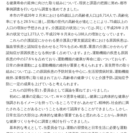
る健康寿命の延伸に向けた取り組みについて、現状と課題の把握に努め、都市
事例調査を行いながら調査を進めてきました。
本市の平成26年２月末における65歳以上の高齢者人口は6,714人で、高齢化
率にすると28.5％に達し、団塊の世代の高齢化が進むことにより、75歳以上の
人口の増加が予想されます。介護認定の状況については、同じく平成26年２月
末の状況では1,273人で、平成22年９月末から188人の増加となっています。
これらの介護認定にかかわる要介護及び要支援認定者における原因疾患は、
脳血管疾患と認知症を合わせると70％を占め、軽度、重度の介護にかかわらず
認知症が原因疾患となる例が多く占めています。また、運動機能の疾患も原因
疾患の中の17.6％を占めており、運動機能の健康が寿命に追いついておらず、
日常の身体運動による運動機能の維持が重要と考えられます。富良野市の取り
組みについては、この原因疾患の予防対策を中心に、生活習慣病対策、運動機能
維持、栄養指導に取り組まれており、高齢者の健康づくりと介護予防、認知症予
防に一定の成果を上げていると考えられます。
これらの説明を受け、委員会として議論を重ねてまいりました。
初めに、健康の定義について、ＷＨＯ憲章を確認し、健康には肉体的な健康が
強調されるイメージを持っているところですが、あわせて、精神的、社会的に満
たされることがあるということも改めて認識することができました。しかし、
日常生活の大部分は、肉体的な健康が重要であると思われることから、身体的
な健康づくりを中心に調査と検討を行ってきました。
基本的な考えとして、当委員会では、運動の習慣化と日常生活に必要な運動