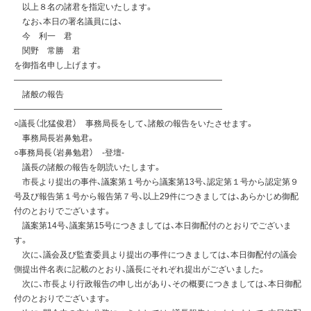
以上８名の諸君を指定いたします。
なお、本日の署名議員には、
今 利一 君
関野 常勝 君
を御指名申し上げます。
—————————————————————————
諸般の報告
—————————————————————————
○議長（北猛俊君） 事務局長をして、諸般の報告をいたさせます。
事務局長岩鼻勉君。
○事務局長（岩鼻勉君） -登壇-
議長の諸般の報告を朗読いたします。
市長より提出の事件、議案第１号から議案第13号、認定第１号から認定第９
号及び報告第１号から報告第７号、以上29件につきましては、あらかじめ御配
付のとおりでございます。
議案第14号、議案第15号につきましては、本日御配付のとおりでございま
す。
次に、議会及び監査委員より提出の事件につきましては、本日御配付の議会
側提出件名表に記載のとおり、議長にそれぞれ提出がございました。
次に、市長より行政報告の申し出があり、その概要につきましては、本日御配
付のとおりでございます。