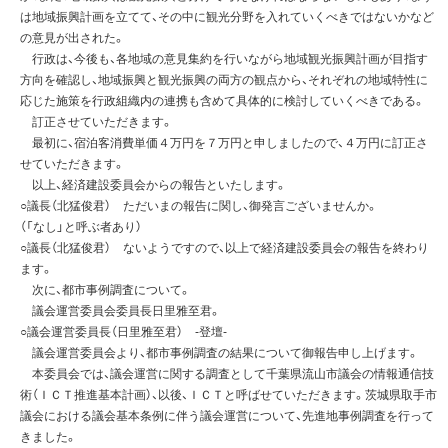
は地域振興計画を立てて、その中に観光分野を入れていくべきではないかなど
の意見が出された。
行政は、今後も、各地域の意見集約を行いながら地域観光振興計画が目指す
方向を確認し、地域振興と観光振興の両方の観点から、それぞれの地域特性に
応じた施策を行政組織内の連携も含めて具体的に検討していくべきである。
訂正させていただきます。
最初に、宿泊客消費単価４万円を７万円と申しましたので、４万円に訂正さ
せていただきます。
以上、経済建設委員会からの報告といたします。
○議長（北猛俊君） ただいまの報告に関し、御発言ございませんか。
（「なし」と呼ぶ者あり）
○議長（北猛俊君） ないようですので、以上で経済建設委員会の報告を終わり
ます。
次に、都市事例調査について。
議会運営委員会委員長日里雅至君。
○議会運営委員長（日里雅至君） -登壇-
議会運営委員会より、都市事例調査の結果について御報告申し上げます。
本委員会では、議会運営に関する調査として千葉県流山市議会の情報通信技
術（ＩＣＴ推進基本計画）、以後、ＩＣＴと呼ばせていただきます。茨城県取手市
議会における議会基本条例に伴う議会運営について、先進地事例調査を行って
きました。