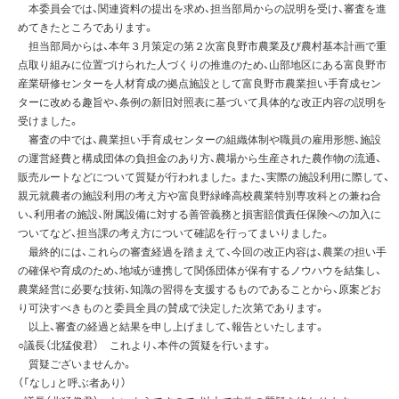
本委員会では、関連資料の提出を求め、担当部局からの説明を受け、審査を進
めてきたところであります。
担当部局からは、本年３月策定の第２次富良野市農業及び農村基本計画で重
点取り組みに位置づけられた人づくりの推進のため、山部地区にある富良野市
産業研修センターを人材育成の拠点施設として富良野市農業担い手育成セン
ターに改める趣旨や、条例の新旧対照表に基づいて具体的な改正内容の説明を
受けました。
審査の中では、農業担い手育成センターの組織体制や職員の雇用形態、施設
の運営経費と構成団体の負担金のあり方、農場から生産された農作物の流通、
販売ルートなどについて質疑が行われました。また、実際の施設利用に際して、
親元就農者の施設利用の考え方や富良野緑峰高校農業特別専攻科との兼ね合
い、利用者の施設、附属設備に対する善管義務と損害賠償責任保険への加入に
ついてなど、担当課の考え方について確認を行ってまいりました。
最終的には、これらの審査経過を踏まえて、今回の改正内容は、農業の担い手
の確保や育成のため、地域が連携して関係団体が保有するノウハウを結集し、
農業経営に必要な技術、知識の習得を支援するものであることから、原案どお
り可決すべきものと委員全員の賛成で決定した次第であります。
以上、審査の経過と結果を申し上げまして、報告といたします。
○議長（北猛俊君） これより、本件の質疑を行います。
質疑ございませんか。
（「なし」と呼ぶ者あり）