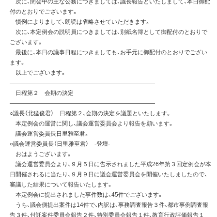
次に、閉会中の主な公務につきましては、議長報告といたしまして、本日御配
付のとおりでございます。
慣例によりまして、朗読は省略させていただきます。
次に、本定例会の説明員につきましては、別紙名簿として御配付のとおりで
ございます。
最後に、本日の議事日程につきましても、お手元に御配付のとおりでござい
ます。
以上でございます。
—————————————————————————
日程第２ 会期の決定
—————————————————————————
○議長（北猛俊君） 日程第２、会期の決定を議題といたします。
本定例会の運営に関し、議会運営委員会より報告を願います。
議会運営委員長日里雅至君。
○議会運営委員長（日里雅至君） -登壇-
おはようございます。
議会運営委員会より、９月５日に告示されました平成26年第３回定例会が本
日開催されるに当たり、９月９日に議会運営委員会を開催いたしましたので、
審議した結果について報告いたします。
本定例会に提出されました事件数は、45件でございます。
うち、議会側提出案件は14件で、内訳は、事務調査報告３件、都市事例調査報
告３件、付託案件委員会報告２件、特別委員会報告１件、教育行政評価報告１