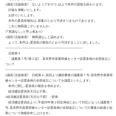
○議長（北猛俊君） ないようですので、以上で本件の質疑を終わります。
討論を省略いたします。
お諮りいたします。
本件の委員長報告は、原案のとおり可決すべきものであります。
これに御異議ございませんか。
（「異議なし」と呼ぶ者あり）
○議長（北猛俊君） 御異議なしと認めます。
よって、本件は、委員長の報告のとおり可決することに決しました。
—————————————————————————
日程第４
議案第７号（第２定） 富良野市産業研修センター設置条例の全部改正に
ついて
—————————————————————————
○議長（北猛俊君） 日程第４、前回より継続審査の議案第７号、富良野市産業研
修センター設置条例の全部改正についてを議題といたします。
本件に関し、委員長の報告を求めます。
経済建設委員長天日公子君。
○経済建設委員長（天日公子君） -登壇-
経済建設委員会より、平成26年第２回定例会において付託となった議案第７
号、富良野市産業研修センター設置条例の全部改正についての審査の経過と結
果について御報告申し上げます。