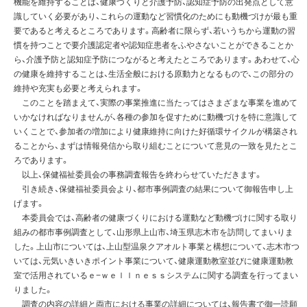
機能を維持することは、健康づくりと介護予防、認知症予防の出発点として意
識していく必要があり、これらの運動など習慣化のためにも動機づけが最も重
要であると考えるところであります。高齢者に限らず、若いうちから運動の習
慣を持つことで要介護認定者や認知症患者をふやさないことができることか
ら、介護予防と認知症予防につながると考えたところであります。あわせて、心
の健康を維持することは、生活全般における原動力となるもので、この部分の
維持や充実も必要と考えられます。
このことを踏まえて、実際の事業推進に当たってはさまざまな事業を進めて
いかなければなりませんが、各種の参加を促すために動機づけを特に意識して
いくことで、参加者の増加により健康維持に向けた好循環サイクルが構築され
ることから、まずは情報発信から取り組むことについて意見の一致を見たとこ
ろであります。
以上、保健福祉委員会の事務調査報告を終わらせていただきます。
引き続き、保健福祉委員会より、都市事例調査の結果について御報告申し上
げます。
本委員会では、高齢者の健康づくりにおける運動など動機づけに関する取り
組みの都市事例調査として、山形県上山市、埼玉県志木市を訪問してまいりま
した。上山市については、上山型温泉クアオルト事業と構想について、志木市つ
いては、元気いきいきポイント事業について、健康運動教室並びに健康運動教
室で活用されているｅ−ｗｅｌｌｎｅｓｓシステムに関する調査を行ってまい
りました。
調査の内容の詳細と両市における事業の詳細については、報告書で御一読願