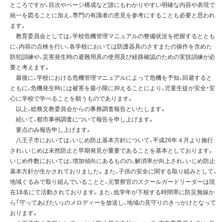
ところですが、目次やページ構成など誰にもわかりやすい明確な内容や表現で
統一を図ることに加え、専門の有識者の意見を参考にすることも必要と思われ
ます。
教育委員会としては、学校危機管理マニュアルの整備状況を把握するととも
に、内容の点検を行い、各学校においては防護器具のさすまたの操作を含めた
防犯訓練や、災害発生時の避難用具の使用及び経路確認のための実技訓練が必
要と考えます。
最後に、学校における危機管理マニュアルによって危機を予知、回避すると
ともに、危機発生時には被害を最小限に抑えることにより、児童生徒が安全・安
心に学校で学べることを願うものであります。
以上、総務文教委員会からの事務調査報告といたします。
続いて、都市事例調査について報告を申し上げます。
要点のみ報告申し上げます。
八王子市においては、いじめ防止基本方針について、平成26年４月より施行
され、いじめは未然防止と早期発見が重要であることを基本としております。
いじめ件数においては、増加傾向にあるものの、解消率が向上され、いじめ防止
基本方針が生かされておりました。また、子供の安全に関する取り組みとして、
地域ぐるみで取り組んでいることと、元警察官のスクールガードリーダーは現
在18名にて活動されております。また、低学年が下校する時間帯に防災無線か
ら「守ってあげたい」のメロディーを放送し、地域の見守りのきっかけとなって
おります。