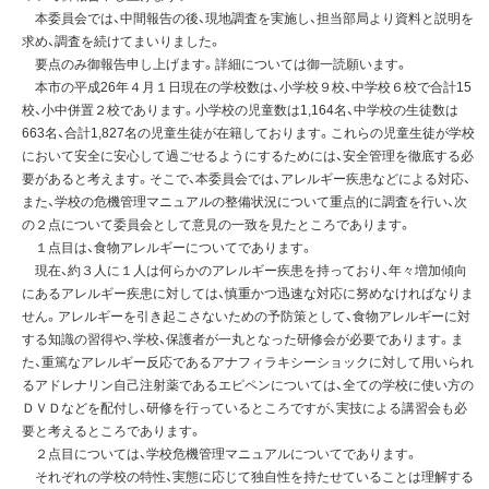
本委員会では、中間報告の後、現地調査を実施し、担当部局より資料と説明を
求め、調査を続けてまいりました。
要点のみ御報告申し上げます。詳細については御一読願います。
本市の平成26年４月１日現在の学校数は、小学校９校、中学校６校で合計15
校、小中併置２校であります。小学校の児童数は1,164名、中学校の生徒数は
663名、合計1,827名の児童生徒が在籍しております。これらの児童生徒が学校
において安全に安心して過ごせるようにするためには、安全管理を徹底する必
要があると考えます。そこで、本委員会では、アレルギー疾患などによる対応、
また、学校の危機管理マニュアルの整備状況について重点的に調査を行い、次
の２点について委員会として意見の一致を見たところであります。
１点目は、食物アレルギーについてであります。
現在、約３人に１人は何らかのアレルギー疾患を持っており、年々増加傾向
にあるアレルギー疾患に対しては、慎重かつ迅速な対応に努めなければなりま
せん。アレルギーを引き起こさないための予防策として、食物アレルギーに対
する知識の習得や、学校、保護者が一丸となった研修会が必要であります。ま
た、重篤なアレルギー反応であるアナフィラキシーショックに対して用いられ
るアドレナリン自己注射薬であるエピペンについては、全ての学校に使い方の
ＤＶＤなどを配付し、研修を行っているところですが、実技による講習会も必
要と考えるところであります。
２点目については、学校危機管理マニュアルについてであります。
それぞれの学校の特性、実態に応じて独自性を持たせていることは理解する