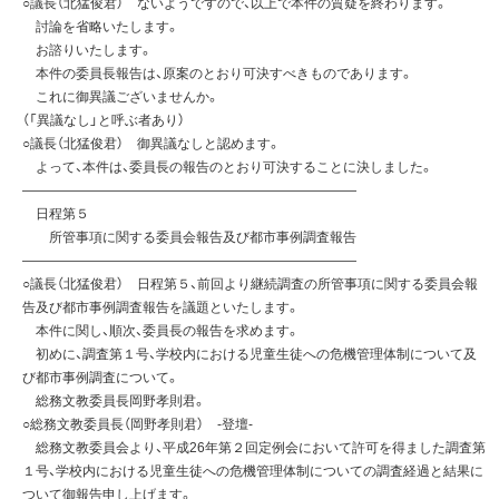
○議長（北猛俊君） ないようですので、以上で本件の質疑を終わります。
討論を省略いたします。
お諮りいたします。
本件の委員長報告は、原案のとおり可決すべきものであります。
これに御異議ございませんか。
（「異議なし」と呼ぶ者あり）
○議長（北猛俊君） 御異議なしと認めます。
よって、本件は、委員長の報告のとおり可決することに決しました。
—————————————————————————
日程第５
所管事項に関する委員会報告及び都市事例調査報告
—————————————————————————
○議長（北猛俊君） 日程第５、前回より継続調査の所管事項に関する委員会報
告及び都市事例調査報告を議題といたします。
本件に関し、順次、委員長の報告を求めます。
初めに、調査第１号、学校内における児童生徒への危機管理体制について及
び都市事例調査について。
総務文教委員長岡野孝則君。
○総務文教委員長（岡野孝則君） -登壇-
総務文教委員会より、平成26年第２回定例会において許可を得ました調査第
１号、学校内における児童生徒への危機管理体制についての調査経過と結果に
ついて御報告申し上げます。