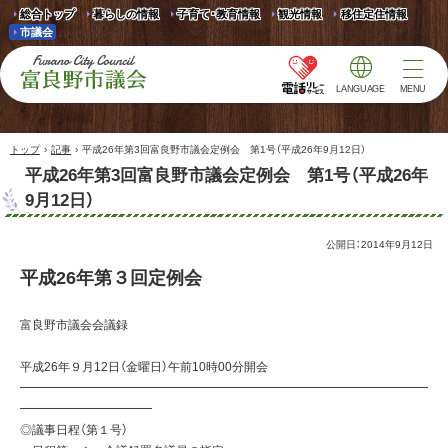
総合トップ
暮らしの情報
子育て・教育情報
観光情報
移住定住情報
市議会
LANGUAGE
MENU
富良野市議会 Furano
City Council
›
›
トップ
記事
平成26年第3回富良野市議会定例会 第1号（平成26年9月12日）
平成26年第3回富良野市議会定例会 第1号（平成26年
9月12日）
公開日：
2014年9月12日
平成26年第３回定例会
富良野市議会会議録
平成26年９月12日（金曜日）午前10時00分開会
━━━━━━━━━━━━━━━━━━━━━━━━━━━━━━━━━━
━━━━━━━━━━━
◎議事日程（第１号）