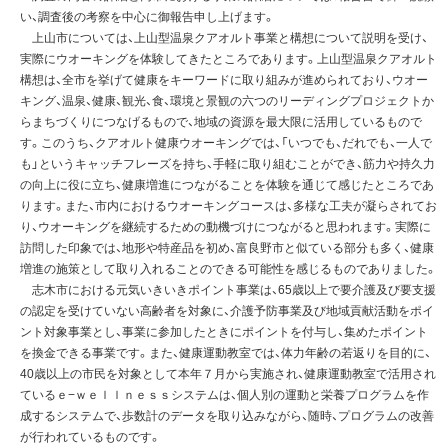
い、調査後の考察を中心に御報告申し上げます。
上山市については、上山型温泉クアオルト事業と構想について説明を受け、
実際にウオーキングを体験してきたところであります。上山型温泉クアオルト
構想は、全市を挙げて健康をキーワードに取り組みが進められており、ウオー
キング、温泉、健康、観光、食、環境と景観の六つのリーディングプロジェクトか
らまちづくりにつなげるもので、地域の資源を最大限に活用しているもので
す。このうち、クアオルト健康ウオーキングでは、「いつでも、だれでも、一人で
も」というキャッチフレーズを持ち、手軽に取り組むことができ、筋力や持久力
の向上に役に立ち、健康増進につながることを体験を通じて感じたところであ
ります。また、市内におけるウオーキングコースは、多様な工夫が凝らされてお
り、ウオーキングを継続するための動機づけにつながると思われます。実際に
訪問した印象では、地形や特産品を初め、富良野市と似ている部分も多く、健康
増進の施策として取り入れることのできる可能性を感じるものでありました。
志木市における元気いきいきポイント事業は、65歳以上で要介護及び要支援
の認定を受けていない高齢者を対象に、介護予防事業及び地域貢献活動をポイ
ント対象事業とし、事業に参加したときにポイントを付与し、集めたポイント
を換金できる事業です。また、健康運動教室では、体力年齢の若返りを目的に、
40歳以上の市民を対象として本年７月から実施され、健康運動教室で活用され
ているｅ−ｗｅｌｌｎｅｓｓシステムは、個人別の運動と栄養プログラムを作
成するシステムで、歩数計のデータを取り込みながら、随時、プログラムの改善
が行われているものです。