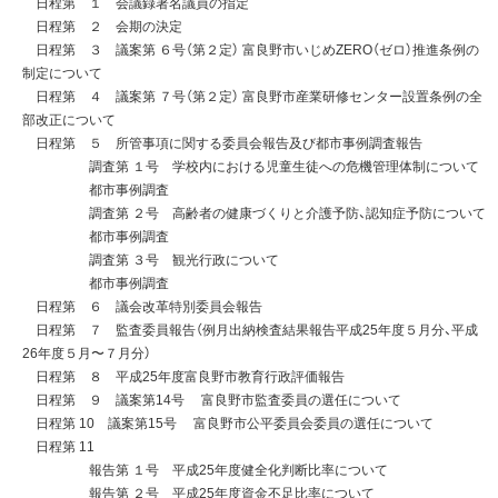
日程第 １ 会議録署名議員の指定
日程第 ２ 会期の決定
日程第 ３ 議案第 ６号（第２定） 富良野市いじめZERO（ゼロ）推進条例の
制定について
日程第 ４ 議案第 ７号（第２定） 富良野市産業研修センター設置条例の全
部改正について
日程第 ５ 所管事項に関する委員会報告及び都市事例調査報告
調査第 １号 学校内における児童生徒への危機管理体制について
都市事例調査
調査第 ２号 高齢者の健康づくりと介護予防、認知症予防について
都市事例調査
調査第 ３号 観光行政について
都市事例調査
日程第 ６ 議会改革特別委員会報告
日程第 ７ 監査委員報告（例月出納検査結果報告平成25年度５月分、平成
26年度５月〜７月分）
日程第 ８ 平成25年度富良野市教育行政評価報告
日程第 ９ 議案第14号 富良野市監査委員の選任について
日程第 10 議案第15号 富良野市公平委員会委員の選任について
日程第 11
報告第 １号 平成25年度健全化判断比率について
報告第 ２号 平成25年度資金不足比率について