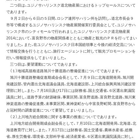
二つ目は、ユジノサハリンスク道北物産展におけるトップセールスについて
であります。
９月２日から６日の５日間、ロシア連邦サハリン州を訪問し、道北市長会９
市等で構成するユジノサハリンスク物産展開催実行委員会として、ユジノサハ
リンスク市のシティモールで行われましたユジノサハリンスク道北物産展
2014において、富良野市の物産関係者とともに物産と観光のＰＲを行ってまい
りました。また、在ユジノサハリンスク日本国総領事と今後の経済交流につい
て情報交換を行うとともに、旅行エージェントに対して観光プロモーションを
行い、情報提供をしてまいりました。
三つ目は、要望運動についてであります。
（１）地域高規格道路旭川十勝道路の整備促進についてであります。
旭川十勝道路整備促進期成会会長として、７月９日に北海道開発局、旭川開
発建設部、管内選出北海道議会議員、北海道建設部、上川総合振興局旭川建設管
理部に対し、また、７月16日及び17日には財務省、国土交通省、６区選出衆議院
議員に対し、道路予算の財源確保、事業区間、富良野道路、富良野北道路、旭川東
神楽道路の整備促進費、未事業区間、東神楽町から中富良野町間、富良野市から
占冠村間の調査促進について要望してまいりました。
（２）上川地方総合開発に関する事業の推進についてであります。
上川地方総合開発期成会副会長として、７月10日に北海道開発局、北海道、北
海道教育庁に対し、また、７月17日には財務省、国土交通省、農林水産省、総務
省、厚生労働省、環境省、文部科学省、経済産業省、６区選出衆議院議員に対し、