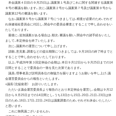
本会議第４日目の９月25日は、議案第１号及びこれに関する関連する議案第
８号の審議を願います。次に、議案第２号から議案第７号及び議案第９号から
議案第12号の審議を願います。
なお、議案第５号から議案第７号につきましては、精査が必要のため、それぞ
れ保健福祉委員会に付託し、閉会中の委員会審査とすることで申し合わせをい
たしております。
最後に、追加議案がある場合は、順次、審議を願い、閉会中の諸手続をいたし
まして、本定例会を終了いたします。
次に、議案外の運営について申し上げます。
請願、意見案、調査などの提出期限につきましては、９月18日の終了時までと
することで申し合わせをいたしております。
以上、平成26年第３回定例会の会期は、本日９月12日から９月25日までの14
日間とすることで委員会の一致を見た次第であります。
議員、理事者及び説明員各位の御協力を賜りますようお願いを申し上げ、議
会運営委員会からの報告といたします。
○議長（北猛俊君） お諮りいたします。
ただいま議会運営委員長より報告のとおり本定例会を運営し、会期は９月12
日から９月25日までの14日間とし、うち13日から15日、20日、21日、23日は休
日のため、16日、17日、22日、24日は議案調査のため、それぞれ休会いたしたい
と思います。
これに御異議ございませんか。