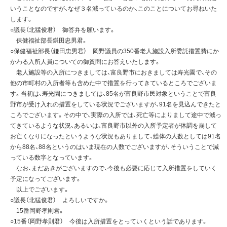
いうことなのですが、なぜ３名減っているのか、このことについてお尋ねいた
します。
○議長（北猛俊君） 御答弁を願います。
保健福祉部長鎌田忠男君。
○保健福祉部長（鎌田忠男君） 岡野議員の350番老人施設入所委託措置費にか
かわる入所人員についての御質問にお答えいたします。
老人施設等の入所につきましては、富良野市におきましては寿光園で、その
他の市町村の入所者等も含めた中で措置を行ってきているところでございま
す。当初は、寿光園につきましては、85名が富良野市民対象ということで富良
野市が受け入れの措置をしている状況でございますが、91名を見込んできたと
ころでございます。その中で、実際の入所では、死亡等によりまして途中で減っ
てきているような状況、あるいは、富良野市以外の入所予定者が体調を崩して
お亡くなりになったというような状況もありまして、総体の人数としては91名
から88名、88名というのはいま現在の人数でございますが、そういうことで減
っている数字となっています。
なお、まだあきがございますので、今後も必要に応じて入所措置をしていく
予定になってございます。
以上でございます。
○議長（北猛俊君） よろしいですか。
15番岡野孝則君。
○15番（岡野孝則君） 今後は入所措置をとっていくという話であります。