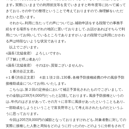
ます。実際にいままでの利用状況等を見ていきますと昨年度等に比べて減って
きており、その中での整理ということで考えておりますので、御理解をいただ
きたいと思います。
それから、利用に当たっての声については、補助申請をする段階での事務手
続をする場所をそれぞれの地区に置いておりまして、お話があればそちらで利
用についてお伺いしているところでありますが、いまの段階では利用にかかわ
る声は特段ないような状況であります。
以上でございます。
○議長（北猛俊君） よろしいですか。
（「了解」と呼ぶ者あり）
○議長（北猛俊君） そのほか、質疑ございませんか。
１番渋谷正文君。
○１番（渋谷正文君） ４款１項２目、130番、各種予防接種経費の中の風疹予防
接種助成金についてお伺いいたします。
こちらは、第２回の定例会において補正予算化されたものでございまして、
その金額は239万4,000円だったと記憶しております。風疹予防接種というの
は、年代のはざまがあって、その方々に非常に風疹があったということもあり、
一部助成をしようということで富良野市として考え出されたものだというふ
うに思っております。
今回は205万8,000円の減額となっておりますけれども、対象者数に対しての
実際に接種した人数と周知をどのように行ったのか、どのように分析をされて