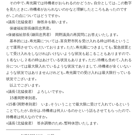
その中で、寿光園では待機者がおられるのかどうか。自分としては、この数字
を見たときに、待機者がおられないのかなと理解したところもあったのです
が、この点についてはどうですか。
○議長（北猛俊君） 御答弁を願います。
保健福祉部長鎌田忠男君。
○保健福祉部長（鎌田忠男君） 岡野議員の再質問にお答えいたします。
基本的には、寿光園については、富良野市民を受け入れる枠は85名というこ
とで運用させていただいております。ただ、寿光園につきましても、緊急措置と
して受け入れをしなければいけないような状況も起こることもありますので、
１名ないし２名の枠はあけている状況もあります。ただ、待機も含めて、入れる
分については最大限入れているような状況でありまして、待機者が全くいない
ような状況ではありませんけれども、寿光園での受け入れは最大限行っている
状況でございます。
以上でございます。
○議長（北猛俊君） よろしいですか。
15番岡野孝則君。
○15番（岡野孝則君） いま、そういうことで最大限に受けて入れているという
ことでしたが、自分は、待機者は何人いるのかという話もさせてもらったので、
待機者は何人なのですか。
○議長（北猛俊君） 答弁調整のため、暫時休憩いたします、
———————————————