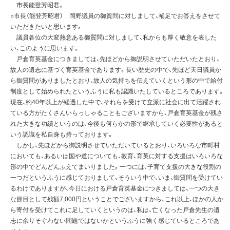
市長能登芳昭君。
○市長（能登芳昭君） 岡野議員の御質問に対しまして、補足でお答えをさせて
いただきたいと思います。
議員各位の大変熱意ある御質問に対しまして、私からも厚く敬意を表した
い、このように思います。
戸倉育英基金につきましては、先ほどから御説明させていただいたとおり、
故人の遺志に基づく育英基金であります。長い歴史の中で、先ほど天日議員か
ら御質問がありましたとおり、故人の気持ちを伝えていくという形の中で給付
制度として始められたというふうに私も認識いたしているところであります。
現在、約40年以上が経過した中で、それらを受けて立派に社会に出て活躍され
ている方がたくさんいらっしゃることもございますから、戸倉育英基金が残さ
れた大きな功績というのは、今後も何らかの形で継承していく必要性があると
いう認識を私自身も持っております。
しかし、先ほどから御説明させていただいているとおり、いろいろな市町村
においても、あるいは国や道についても、教育、育英に対する支援はいろいろな
形の中でどんどんふえてまいりました。一つには、子育て支援の大きな役割の
一つだというふうに感じておりまして、そういう中で、いま、御質問を受けてい
るわけでありますが、今日における戸倉育英基金につきましては、一つの大き
な節目として残額7,000円ということでございますから、これ以上、ほかの人か
ら寄付を受けてこれに足していくというのは、私は、亡くなった戸倉先生の遺
志に余りそぐわない問題ではないかというふうに強く感じているところであ