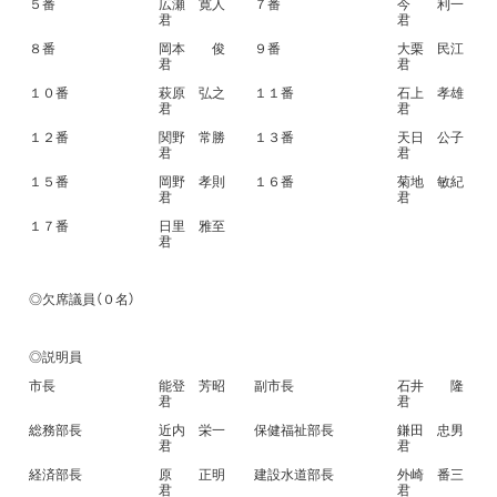
５番
広瀬 寛人
７番
今 利一
君
君
８番
岡本 俊
９番
大栗 民江
君
君
１０番
萩原 弘之
１１番
石上 孝雄
君
君
１２番
関野 常勝
１３番
天日 公子
君
君
１５番
岡野 孝則
１６番
菊地 敏紀
君
君
１７番
日里 雅至
君
◎欠席議員（０名）
◎説明員
市長
能登 芳昭
副市長
石井 隆
君
君
総務部長
近内 栄一
保健福祉部長
鎌田 忠男
君
君
経済部長
原 正明
建設水道部長
外崎 番三
君
君