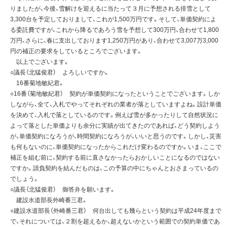
りましたが、今後、雪解けを迎えるに当たって３月に予想される排雪として
3,300台を予定しておりまして、これが1,500万円です。そして、単価契約によ
る委託費ですが、これから降るであろう雪を予想して300万円、合わせて1,800
万円、さらに、春に支出しております1,250万円があり、合わせて3,007万3,000
円の補正の要求をしているところでございます。
以上でございます。
○議長（北猛俊君） よろしいですか。
16番菊地敏紀君。
○16番（菊地敏紀君） 契約が単価契約になったということでございます。しか
しながら、全て、入札でやってそれぞれの業者が落としていますよね。設計単価
を決めて、入札で落としているのです。例えば雪が多かったりして自然状況に
よって落とした単価よりも余分に実績が出てきたのであれば、どう契約しよう
が、単価契約になろうが、時間契約になろうが、いいと思うのです。しかし、災害
も何もないのに、単価契約になったからこれだけ変わるのですか。いま、ここで
補正を組む前に、契約する前に直さなかったらおかしいことになるのではない
ですか。請負契約を結んだものは、この予算の中にちゃんとおさまっているの
でしょう。
○議長（北猛俊君） 御答弁を願います。
建設水道部長外崎番三君。
○建設水道部長（外崎番三君） 何台出しても幾らという契約は平成24年度まで
で、それについては、２割を超えるか、超えないかという範囲での契約単価であ