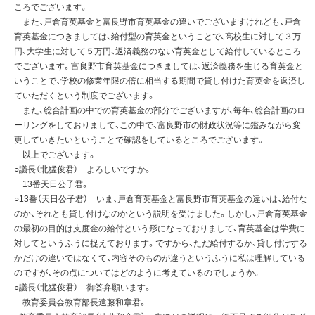
ころでございます。
また、戸倉育英基金と富良野市育英基金の違いでございますけれども、戸倉
育英基金につきましては、給付型の育英金ということで、高校生に対して３万
円、大学生に対して５万円、返済義務のない育英金として給付しているところ
でございます。富良野市育英基金につきましては、返済義務を生じる育英金と
いうことで、学校の修業年限の倍に相当する期間で貸し付けた育英金を返済し
ていただくという制度でございます。
また、総合計画の中での育英基金の部分でございますが、毎年、総合計画のロ
ーリングをしておりまして、この中で、富良野市の財政状況等に鑑みながら変
更していきたいということで確認をしているところでございます。
以上でございます。
○議長（北猛俊君） よろしいですか。
13番天日公子君。
○13番（天日公子君） いま、戸倉育英基金と富良野市育英基金の違いは、給付な
のか、それとも貸し付けなのかという説明を受けました。しかし、戸倉育英基金
の最初の目的は支度金の給付という形になっておりまして、育英基金は学費に
対してというふうに捉えております。ですから、ただ給付するか、貸し付けする
かだけの違いではなくて、内容そのものが違うというふうに私は理解している
のですが、その点についてはどのように考えているのでしょうか。
○議長（北猛俊君） 御答弁願います。
教育委員会教育部長遠藤和章君。