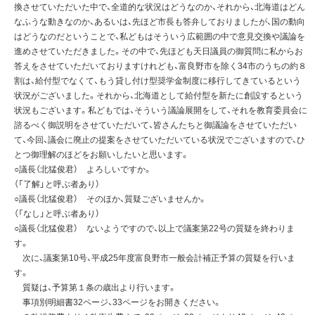
換させていただいた中で、全道的な状況はどうなのか、それから、北海道はどん
なふうな動きなのか、あるいは、先ほど市長も答弁しておりましたが、国の動向
はどうなのだということで、私どもはそういう広範囲の中で意見交換や議論を
進めさせていただきました。その中で、先ほども天日議員の御質問に私からお
答えをさせていただいておりますけれども、富良野市を除く34市のうちの約８
割は、給付型でなくて、もう貸し付け型奨学金制度に移行してきているという
状況がございました。それから、北海道として給付型を新たに創設するという
状況もございます。私どもでは、そういう議論展開をして、それを教育委員会に
諮るべく御説明をさせていただいて、皆さんたちと御議論をさせていただい
て、今回、議会に廃止の提案をさせていただいている状況でございますので、ひ
とつ御理解のほどをお願いしたいと思います。
○議長（北猛俊君） よろしいですか。
（「了解」と呼ぶ者あり）
○議長（北猛俊君） そのほか、質疑ございませんか。
（「なし」と呼ぶ者あり）
○議長（北猛俊君） ないようですので、以上で議案第22号の質疑を終わりま
す。
次に、議案第10号、平成25年度富良野市一般会計補正予算の質疑を行いま
す。
質疑は、予算第１条の歳出より行います。
事項別明細書32ページ、33ページをお開きください。