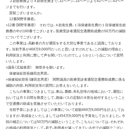
２款総務費より４款衛生費まで、32ページ、33ページより42ページ、43ペー
ジまでを行います。
質疑ございませんか。
12番関野常勝君。
○12番（関野常勝君） それでは、４款衛生費、１項保健衛生費の１目保健衛生総
務費の中の160番でございます。医療受診者通院交通費助成費の50万円の減額
についてでございます。
この事業は、高齢者の方が通院をする大切な事業であると認識しておりま
す。当初予算が469万9,000円だったと思いますけれども、この減額の理由と、
利用状況と利用に際して声を聞いていたのでしょうかという点について質問
いたします。
○議長（北猛俊君） 御答弁を願います。
保健福祉部長鎌田忠男君。
○保健福祉部長（鎌田忠男君） 関野議員の医療受診者通院交通費助成費に係る
減額の内容、利用状況等の質問にお答えをいたします。
こちらの事業につきましては、東山、麓郷、布礼別等の地域において、通院に
おいては月５日間を限度として、路線バスの定額の８割を給付するということ
で交通費の助成を実施させていただいております。
当初予算におきましてはこの事業について総額469万9,000円を計上してお
りますが、助成金といたしましては454万9,000円を予算化しておりました。今
回の補正については50万円の減額ということで、こちらについては、それぞれ
の地域の利用状況として、若干、利用者が減ってきている中での減額でござい