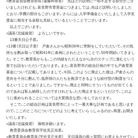
○教育委員会教育部長（遠藤和章君） 先ほどの説明に一部不足する部分がござ
いましたけれども、富良野市育英金につきましては、先ほど説明いたしました
とおり、学費の部分もございます。さらには、入学準備金といたしまして入学支
度金に相当する金額も支給しているということでございます。
以上でございます。
○議長（北猛俊君） よろしいですか。
13番天日公子君。
○13番（天日公子君） 戸倉さんから昭和36年に寄附をしていただいて、その気
持ちを酌み取って昭和41年に条例にされたということで、50年間続いてきまし
た。そこで、教育長からも、この功績をたたえながら次のステップに進むという
形でお話をいただいております。また、富良野市の総合計画の中でも戸倉育英
基金について記載してありまして、今回、このように廃止した後は、戸倉さんの
意向を十分に酌んで、低所得の人たちを救済できるような給付型の制度をつく
るということでありました。ですから、廃止と同時にそういうものが出てくる
のであれば私も納得したのですけれども、ただ廃止するというだけで、このよ
うに進められることについては大変残念な思いをしております。
そこで、この総合計画は富良野市にとって一番大事な計画であると思います
ので、ここのところについてどのように考えていらっしゃるのか、再度、お聞き
いたします。
○議長（北猛俊君） 御答弁願います。
教育委員会教育長宇佐見正光君。
○教育委員会教育長（宇佐見正光君） 天日議員の再々質問にお答えをさせてい