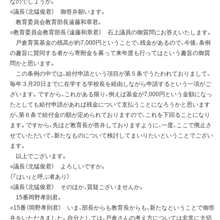
なのでしょうか。
○議長（北猛俊君） 御答弁願います。
教育委員会教育部長遠藤和章君。
○教育委員会教育部長（遠藤和章君） 石上議員の御質問にお答えいたします。
戸倉育英基金の残高が約7,000円ということで、残金があるので、今後、条例
の趣旨に賛同する者から寄附金を募って来年度も行ってはという趣旨の御質
問かと思います。
この条例の中では、給付申請という項目が第５条でうたわれておりまして、
毎年３月20日までに在学する学校長を経由しながら申請するという一項がご
ざいます。ですから、これがある限り、例えば基金が7,000円という金額になっ
たとしても給付申請があれば残金について支払うことになろうかと思います
が、第６条で給付金の額が定められておりますので、これを下回ることになり
ます。ですから、先ほど教育長が答弁しておりますように、一度、ここで廃止さ
せていただいて、新たなものについて検討してまいりたいということでござい
ます。
以上でございます。
○議長（北猛俊君） よろしいですか。
（「はい」と呼ぶ者あり）
○議長（北猛俊君） そのほか、質疑ございませんか。
15番岡野孝則君。
○15番（岡野孝則君） いま、部長からも教育長からも、新たなということで御答
弁をいただきました。自分としては、戸倉さんの考え方については非常に大切