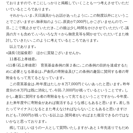
ておりますので、そこにしっかりと掲載していくことも一つ考えさせていただ
いているところであります。
それから、いま、天日議員からお話があったように、この制度以外にというこ
とでございますが、御承知のように、原資が7,000円しかございませんので、一
旦、ここで廃止させていただき、この後は少し時間をかけさせていただいて、議
員の方々も含めて、いろいろな方々から御意見等を聞かせていただいてまた検
討していきたい、このように考えているところであります。
以上であります。
○議長（北猛俊君） ほかに質疑ございませんか。
11番石上孝雄君。
○11番（石上孝雄君） 育英基金条例の第２条に、この条例の目的を達成するた
めに必要となる基金は、戸倉氏の寄附金及びこの条例の趣旨に賛同する者の寄
附金をもって充てるとなっています。
この育英基金は、昨年度はたしか８万7,000円ぐらいあったと思います。昨年
度分の８万円は既に消化して、今回、7,000円が残っているということです。し
かし、趣旨に賛同する者の寄附金をもって充てるということですから、今年度、
また来年度中に寄附金があれば復活するような感じもあると思います。差し当
たってマイナスになるとまた考えなければならないこともあると思いますけ
れども、7,000円が残っている以上は、賛同者がいればまた復活できるのではな
いかなと思っております。
残してほしいほうの一人として質問いたしますが、あと１年先送りでもだめ