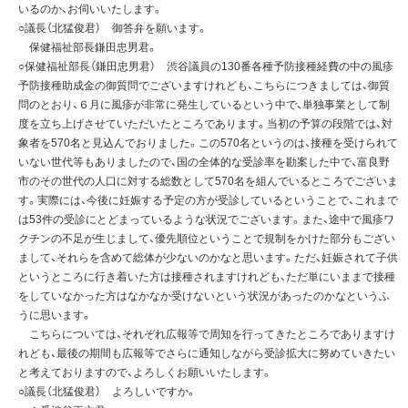
いるのか、お伺いいたします。
○議長（北猛俊君） 御答弁を願います。
保健福祉部長鎌田忠男君。
○保健福祉部長（鎌田忠男君） 渋谷議員の130番各種予防接種経費の中の風疹
予防接種助成金の御質問でございますけれども、こちらにつきましては、御質
問のとおり、６月に風疹が非常に発生しているという中で、単独事業として制
度を立ち上げさせていただいたところであります。当初の予算の段階では、対
象者を570名と見込んでおりました。この570名というのは、接種を受けられて
いない世代等もありましたので、国の全体的な受診率を勘案した中で、富良野
市のその世代の人口に対する総数として570名を組んでいるところでございま
す。実際には、今後に妊娠する予定の方が受診しているということで、これまで
は53件の受診にとどまっているような状況でございます。また、途中で風疹ワ
クチンの不足が生じまして、優先順位ということで規制をかけた部分もござい
まして、それらを含めて総体が少ないのかなと思います。ただ、妊娠されて子供
というところに行き着いた方は接種されますけれども、ただ単にいままで接種
をしていなかった方はなかなか受けないという状況があったのかなというふ
うに思います。
こちらについては、それぞれ広報等で周知を行ってきたところでありますけ
れども、最後の期間も広報等でさらに通知しながら受診拡大に努めていきたい
と考えておりますので、よろしくお願いいたします。
○議長（北猛俊君） よろしいですか。