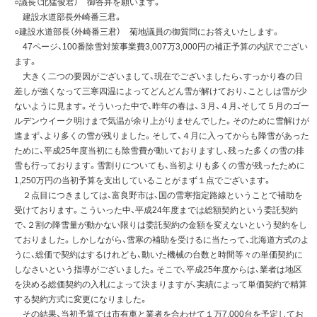
○議長（北猛俊君） 御答弁を願います。
建設水道部長外崎番三君。
○建設水道部長（外崎番三君） 菊地議員の御質問にお答えいたします。
47ページ、100番除雪対策事業費3,007万3,000円の補正予算の内訳でござい
ます。
大きく二つの要因がございまして、現在でございましたら、すっかり春の日
差しが強くなって三寒四温によってどんどん雪が解けており、ことしは雪が少
ないように見ます。そういった中で、昨年の春は、３月、４月、そして５月のゴー
ルデンウイーク明けまで気温が余り上がりませんでした。そのために雪解けが
進まず、より多くの雪が残りました。そして、４月に入ってからも降雪があった
ために、平成25年度当初にも除雪費が動いておりますし、残った多くの雪の排
雪も行っております。雪割りについても、当初よりも多くの雪が残ったために
1,250万円の当初予算を支出していることがまず１点でございます。
２点目につきましては、富良野市は、国の雪寒指定路線ということで補助を
受けております。こういった中、平成24年度までは総額契約という委託契約
で、２割の降雪量が動かない限りは委託契約の金額を変えないという契約をし
ておりました。しかしながら、雪寒の補助を受けるに当たって、北海道方式のよ
うに、総価で契約はするけれども、動いた機械の台数と時間等々の単価契約に
しなさいという指導がございました。そこで、平成25年度からは、業者は地区
を決める総価契約の入札によって決まりますが、実績によって単価契約で精算
する契約方式に変更になりました。
その結果、当初予算では市有車と業者を合わせて１万7,000台を予定してお