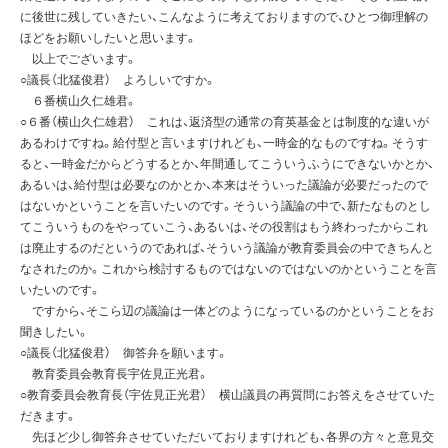
に後世に残していきたい、こんなように考えておりますので、ひとつ御理解の
ほどをお願いしたいと思います。
以上でございます。
○議長（北猛俊君） よろしいですか。
６番横山久仁雄君。
○６番（横山久仁雄君） これは、返済型の通常の育英基金とは制度的な違いが
あるわけですね。給付型と言いますけれども、一時金的なものですね。そうす
ると、一時金だからどうするとか、年間通してこういうふうにできないかとか、
あるいは、給付型は必要なのかとか、本来はそういった議論が必要だったので
はないかということを言いたいのです。そういう議論の中で、新たなものとし
てこういうものをやっていこう、あるいは、その役割はもう終わったからこれ
は廃止するのだというのであれば、そういう議論が教育委員会の中できちんと
なされたのか。これから検討するものではないのではないのかということを言
いたいのです。
ですから、そこら辺の議論は一体どのようになっているのかということをお
聞きしたい。
○議長（北猛俊君） 御答弁を願います。
教育委員会教育長宇佐見正光君。
○教育委員会教育長（宇佐見正光君） 横山議員の再質問にお答えをさせていた
だきます。
先ほど少し御答弁させていただいておりますけれども、各界の方々と意見交