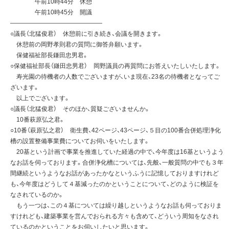
午前10時44分 休憩
午前10時45分 開議
———————————————
○議長（北猛俊君） 休憩前に引き続き、会議を開きます。
休憩前の岡野孝則君の質問に御答弁願います。
保健福祉部長鎌田忠男君。
○保健福祉部長（鎌田忠男君） 岡野議員の再質問にお答えいたしいたします。
寿光園の待機者の人数でございますが、いま現在、23名の待機者となってご
ざいます。
以上でございます。
○議長（北猛俊君） そのほか、質疑ございませんか。
10番萩原弘之君。
○10番（萩原弘之君） 衛生費、42ページ、43ページ、５目の100番合併処理浄化
槽の設置整備事業費についてお伺いをいたします。
20基という計画で事業を推進していた経過の中で、今年度は16基というよう
なお話を伺っております。合併浄化槽については、先般、一般質問の中でも３年
間継続というようなお話があったかなというふうに記憶しておりますけれど
も、今年度はどうして４基減ったのかということについて、どのように検証を
なされているのか。
もう一つは、この４基については繰り越しというようなお話も伺っておりま
すけれども、建築事業を営んでおられる方々も含めて、どういう周知をなされ
ているのかということをお伺いしたいと思います。