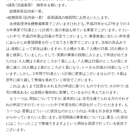
○議長（北猛俊君） 御答弁を願います。
総務部長近内栄一君。
○総務部長（近内栄一君） 萩原議員の御質問にお答えいたします。
合併処理浄化槽整備事業でございますけれども、平成25年から27年までの３
カ年事業で51基という計画で、道の承認も得ている事業でございます。そうい
った中で、平成25年度は20基の予定でございまして、事業推進に当たり、昨年度
にあらかじめ要望調査を行って出てきた数字でございます。当初の見込みで
は、規模によって状況は違いますが、５人槽が３基、７人槽が15基、10人槽が２
基と積算していました。そして、実際の事業の段階に入りまして申請が出てき
たのは、５人槽は３基のところが７基にふえ、７人槽は15基のところが逆に８
基に減り、10人槽は２基のところが１基になり、トータル20基が16基になって
います。しかし、３年間で51基という計画に変更はございませんので、４基は
翌年に繰り越して整備を進めていく状況でございます。
これは、あくまで設置をされる方の申請に基づくものですので、その中で、住
宅の構造あるいは規模が最終的に影響しているものと考えております。
もう一つは、周知についてですが、基本的には、住宅を建てられる方のそれぞ
れの申請ですので、そういった中で年度当初に申請を行っていただきます。も
う一つは、需要はどういった状況なのかというのは、今後も引き続き判断しな
がらやっていきたいと思います。住宅関係の事業者については、重立った部分
にはこういったことで整備できますよという周知を原課で行っている状況で
ございます。