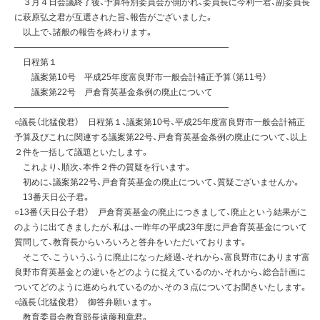
３月４日会議終了後、予算特別委員会が開かれ、委員長に今利一君、副委員長
に萩原弘之君が互選された旨、報告がございました。
以上で、諸般の報告を終わります。
—————————————————————————
日程第１
議案第10号 平成25年度富良野市一般会計補正予算（第11号）
議案第22号 戸倉育英基金条例の廃止について
—————————————————————————
○議長（北猛俊君） 日程第１、議案第10号、平成25年度富良野市一般会計補正
予算及びこれに関連する議案第22号、戸倉育英基金条例の廃止について、以上
２件を一括して議題といたします。
これより、順次、本件２件の質疑を行います。
初めに、議案第22号、戸倉育英基金の廃止について、質疑ございませんか。
13番天日公子君。
○13番（天日公子君） 戸倉育英基金の廃止につきまして、廃止という結果がこ
のように出てきましたが、私は、一昨年の平成23年度に戸倉育英基金について
質問して、教育長からいろいろと答弁をいただいております。
そこで、こういうふうに廃止になった経過、それから、富良野市にあります富
良野市育英基金との違いをどのように捉えているのか、それから、総合計画に
ついてどのように進められているのか、その３点についてお聞きいたします。
○議長（北猛俊君） 御答弁願います。
教育委員会教育部長遠藤和章君。