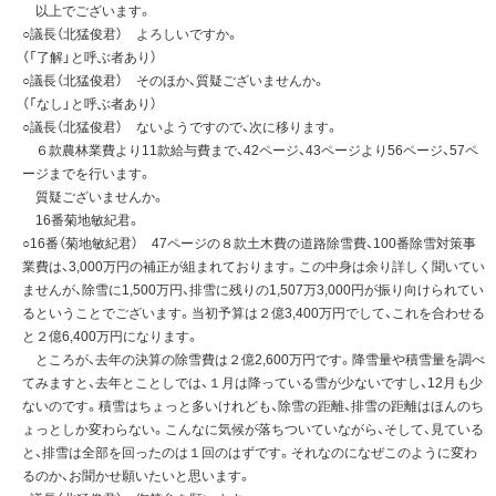
以上でございます。
○議長（北猛俊君） よろしいですか。
（「了解」と呼ぶ者あり）
○議長（北猛俊君） そのほか、質疑ございませんか。
（「なし」と呼ぶ者あり）
○議長（北猛俊君） ないようですので、次に移ります。
６款農林業費より11款給与費まで、42ページ、43ページより56ページ、57ペ
ージまでを行います。
質疑ございませんか。
16番菊地敏紀君。
○16番（菊地敏紀君） 47ページの８款土木費の道路除雪費、100番除雪対策事
業費は、3,000万円の補正が組まれております。この中身は余り詳しく聞いてい
ませんが、除雪に1,500万円、排雪に残りの1,507万3,000円が振り向けられてい
るということでございます。当初予算は２億3,400万円でして、これを合わせる
と２億6,400万円になります。
ところが、去年の決算の除雪費は２億2,600万円です。降雪量や積雪量を調べ
てみますと、去年とことしでは、１月は降っている雪が少ないですし、12月も少
ないのです。積雪はちょっと多いけれども、除雪の距離、排雪の距離はほんのち
ょっとしか変わらない。こんなに気候が落ちついていながら、そして、見ている
と、排雪は全部を回ったのは１回のはずです。それなのになぜこのように変わ
るのか、お聞かせ願いたいと思います。