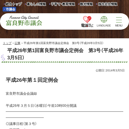
総合トップ
暮らしの情報
子育て・教育情報
観光情報
移住定住情報
市議会
LANGUAGE
MENU
富良野市議会 Furano
City Council
›
›
トップ
記事
平成26年第1回富良野市議会定例会 第3号（平成26年3月5日）
平成26年第1回富良野市議会定例会 第3号（平成26年
3月5日）
公開日：
2014年3月5日
平成26年第１回定例会
富良野市議会会議録
平成26年３月５日（水曜日）午前10時00分開議
━━━━━━━━━━━━━━━━━━━━━━━━━━━━━━━━━━
━━━━━━━━━━━
◎議事日程（第３号）