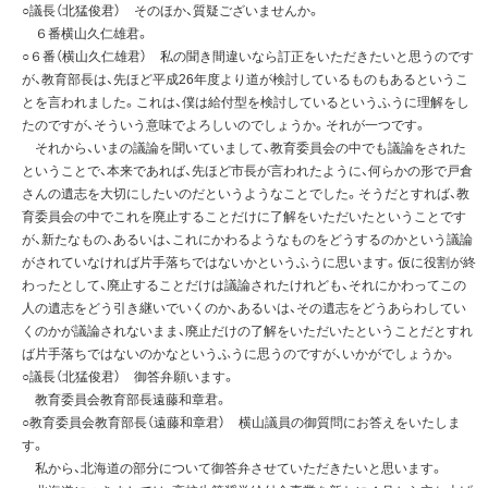
○議長（北猛俊君） そのほか、質疑ございませんか。
６番横山久仁雄君。
○６番（横山久仁雄君） 私の聞き間違いなら訂正をいただきたいと思うのです
が、教育部長は、先ほど平成26年度より道が検討しているものもあるというこ
とを言われました。これは、僕は給付型を検討しているというふうに理解をし
たのですが、そういう意味でよろしいのでしょうか。それが一つです。
それから、いまの議論を聞いていまして、教育委員会の中でも議論をされた
ということで、本来であれば、先ほど市長が言われたように、何らかの形で戸倉
さんの遺志を大切にしたいのだというようなことでした。そうだとすれば、教
育委員会の中でこれを廃止することだけに了解をいただいたということです
が、新たなもの、あるいは、これにかわるようなものをどうするのかという議論
がされていなければ片手落ちではないかというふうに思います。仮に役割が終
わったとして、廃止することだけは議論されたけれども、それにかわってこの
人の遺志をどう引き継いでいくのか、あるいは、その遺志をどうあらわしてい
くのかが議論されないまま、廃止だけの了解をいただいたということだとすれ
ば片手落ちではないのかなというふうに思うのですが、いかがでしょうか。
○議長（北猛俊君） 御答弁願います。
教育委員会教育部長遠藤和章君。
○教育委員会教育部長（遠藤和章君） 横山議員の御質問にお答えをいたしま
す。
私から、北海道の部分について御答弁させていただきたいと思います。