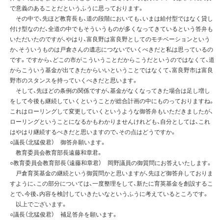
で意義のあることだというふうに思っております。
その中で、先ほど教育長も、道の段階においても、いまは給付型ではなく貸し
付け型なのだ、全道の中でもそういうものが多くなってきているという答弁も
いただいたのですが、やはり、富良野は富良野としてのモチベーションという
か、そういうものは戸倉さんの遺志につないでいくべきだと私は思っているの
です。ですから、どこの市がこういうことだからこうだというのではなくて、道
からこういう基金が出てきたからいいということではなくて、富良野市は富良
野市のスタンスを持っていくべきだと思います。
そして、先ほどの条例の関係ですが、基金がなくなってきた場合は足し増し
をして今後も継続していくということが総合計画の中にものっておりますね。
これはローリングして変更していくというような御答弁もいただきましたが、
ローリングということになるかもわかりませんけれども、自分としては、これ
はやはり継続するべきだと思いますので、その点はどうですか。
○議長（北猛俊君） 御答弁願います。
教育委員会教育部長遠藤和章君。
○教育委員会教育部長（遠藤和章君） 岡野議員の御質問にお答えいたします。
戸倉育英基金の継続という御質問かと思いますが、先ほど御答弁しておりま
すように、この部分については、一度整理をして、新たに育英基金を創設するこ
とで、今後、内容を検討していきたいなというふうに考えているところです。
以上でございます。
○議長（北猛俊君） 補足答弁を願います。