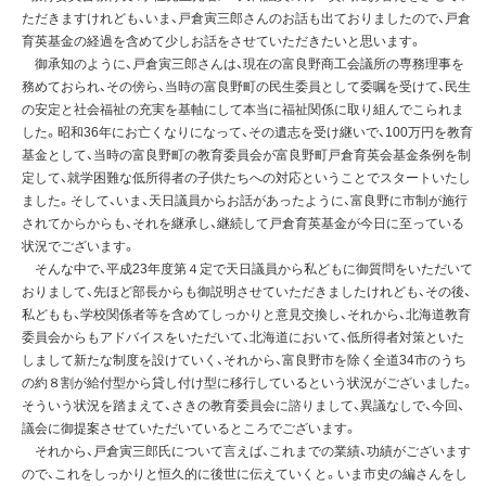
ただきますけれども、いま、戸倉寅三郎さんのお話も出ておりましたので、戸倉
育英基金の経過を含めて少しお話をさせていただきたいと思います。
御承知のように、戸倉寅三郎さんは、現在の富良野商工会議所の専務理事を
務めておられ、その傍ら、当時の富良野町の民生委員として委嘱を受けて、民生
の安定と社会福祉の充実を基軸にして本当に福祉関係に取り組んでこられま
した。昭和36年にお亡くなりになって、その遺志を受け継いで、100万円を教育
基金として、当時の富良野町の教育委員会が富良野町戸倉育英会基金条例を制
定して、就学困難な低所得者の子供たちへの対応ということでスタートいたし
ました。そして、いま、天日議員からお話があったように、富良野に市制が施行
されてからからも、それを継承し、継続して戸倉育英基金が今日に至っている
状況でございます。
そんな中で、平成23年度第４定で天日議員から私どもに御質問をいただいて
おりまして、先ほど部長からも御説明させていただきましたけれども、その後、
私どもも、学校関係者等を含めてしっかりと意見交換し、それから、北海道教育
委員会からもアドバイスをいただいて、北海道において、低所得者対策といた
しまして新たな制度を設けていく、それから、富良野市を除く全道34市のうち
の約８割が給付型から貸し付け型に移行しているという状況がございました。
そういう状況を踏まえて、さきの教育委員会に諮りまして、異議なしで、今回、
議会に御提案させていただいているところでございます。
それから、戸倉寅三郎氏について言えば、これまでの業績、功績がございます
ので、これをしっかりと恒久的に後世に伝えていくと。いま市史の編さんをし