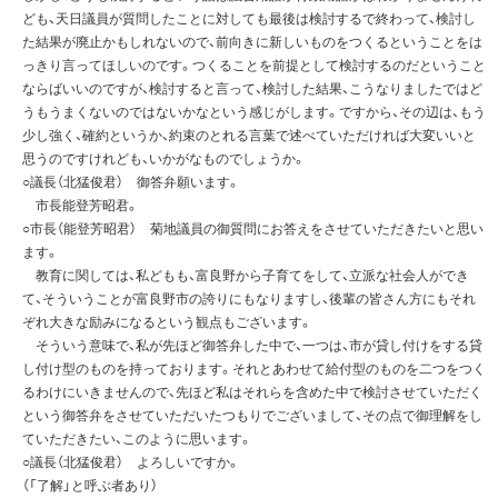
ども、天日議員が質問したことに対しても最後は検討するで終わって、検討し
た結果が廃止かもしれないので、前向きに新しいものをつくるということをは
っきり言ってほしいのです。つくることを前提として検討するのだということ
ならばいいのですが、検討すると言って、検討した結果、こうなりましたではど
うもうまくないのではないかなという感じがします。ですから、その辺は、もう
少し強く、確約というか、約束のとれる言葉で述べていただければ大変いいと
思うのですけれども、いかがなものでしょうか。
○議長（北猛俊君） 御答弁願います。
市長能登芳昭君。
○市長（能登芳昭君） 菊地議員の御質問にお答えをさせていただきたいと思い
ます。
教育に関しては、私どもも、富良野から子育てをして、立派な社会人ができ
て、そういうことが富良野市の誇りにもなりますし、後輩の皆さん方にもそれ
ぞれ大きな励みになるという観点もございます。
そういう意味で、私が先ほど御答弁した中で、一つは、市が貸し付けをする貸
し付け型のものを持っております。それとあわせて給付型のものを二つをつく
るわけにいきませんので、先ほど私はそれらを含めた中で検討させていただく
という御答弁をさせていただいたつもりでございまして、その点で御理解をし
ていただきたい、このように思います。
○議長（北猛俊君） よろしいですか。
（「了解」と呼ぶ者あり）