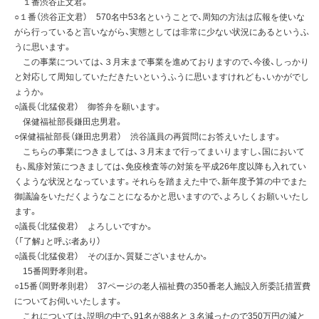
１番渋谷正文君。
○１番（渋谷正文君） 570名中53名ということで、周知の方法は広報を使いな
がら行っていると言いながら、実態としては非常に少ない状況にあるというふ
うに思います。
この事業については、３月末まで事業を進めておりますので、今後、しっかり
と対応して周知していただきたいというふうに思いますけれども、いかがでし
ょうか。
○議長（北猛俊君） 御答弁を願います。
保健福祉部長鎌田忠男君。
○保健福祉部長（鎌田忠男君） 渋谷議員の再質問にお答えいたします。
こちらの事業につきましては、３月末まで行ってまいりますし、国において
も、風疹対策につきましては、免疫検査等の対策を平成26年度以降も入れてい
くような状況となっています。それらを踏まえた中で、新年度予算の中でまた
御議論をいただくようなことになるかと思いますので、よろしくお願いいたし
ます。
○議長（北猛俊君） よろしいですか。
（「了解」と呼ぶ者あり）
○議長（北猛俊君） そのほか、質疑ございませんか。
15番岡野孝則君。
○15番（岡野孝則君） 37ページの老人福祉費の350番老人施設入所委託措置費
についてお伺いいたします。
これについては、説明の中で、91名が88名と３名減ったので350万円の減と