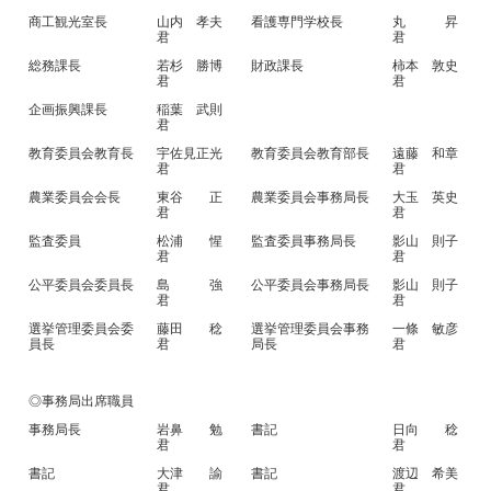
商工観光室長
山内 孝夫
看護専門学校長
丸 昇
君
君
総務課長
若杉 勝博
財政課長
柿本 敦史
君
君
企画振興課長
稲葉 武則
君
教育委員会教育長
宇佐見正光
教育委員会教育部長
遠藤 和章
君
君
農業委員会会長
東谷 正
農業委員会事務局長
大玉 英史
君
君
監査委員
松浦 惺
監査委員事務局長
影山 則子
君
君
公平委員会委員長
島 強
公平委員会事務局長
影山 則子
君
君
選挙管理委員会委
藤田 稔
選挙管理委員会事務
一條 敏彦
員長
君
局長
君
◎事務局出席職員
事務局長
岩鼻 勉
書記
日向 稔
君
君
書記
大津 諭
書記
渡辺 希美
君
君