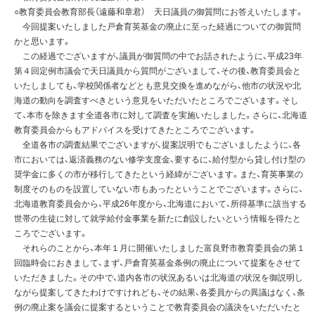
○教育委員会教育部長（遠藤和章君） 天日議員の御質問にお答えいたします。
今回提案いたしました戸倉育英基金の廃止に至った経過についての御質問
かと思います。
この経過でございますが、議員が御質問の中でお話されたように、平成23年
第４回定例市議会で天日議員から質問がございまして、その後、教育委員会と
いたしましても、学校関係者などとも意見交換を進めながら、他市の状況や北
海道の動向を調査すべきという意見をいただいたところでございます。そし
て、本市を除きます全道各市に対して調査を実施いたしました。さらに、北海道
教育委員会からもアドバイスを受けてきたところでございます。
全道各市の調査結果でございますが、提案説明でもございましたように、各
市においては、返済義務のない修学支度金、要するに、給付型から貸し付け型の
奨学金に多くの市が移行してきたという経緯がございます。また、育英事業の
制度そのものを設置していない市もあったということでございます。さらに、
北海道教育委員会から、平成26年度から、北海道において、所得基準に該当する
世帯の生徒に対して就学給付金事業を新たに創設したいという情報を得たと
ころでございます。
それらのことから、本年１月に開催いたしました富良野市教育委員会の第１
回臨時会におきまして、まず、戸倉育英基金条例の廃止について提案をさせて
いただきました。その中で、道内各市の状況あるいは北海道の状況を御説明し
ながら提案してきたわけですけれども、その結果、各委員からの異議はなく、条
例の廃止案を議会に提案するということで教育委員会の議決をいただいたと