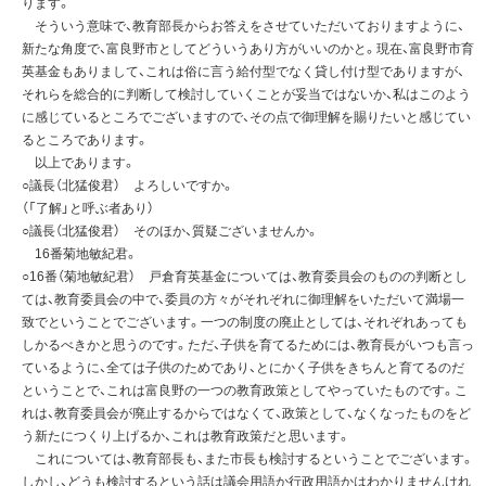
ります。
そういう意味で、教育部長からお答えをさせていただいておりますように、
新たな角度で、富良野市としてどういうあり方がいいのかと。現在、富良野市育
英基金もありまして、これは俗に言う給付型でなく貸し付け型でありますが、
それらを総合的に判断して検討していくことが妥当ではないか、私はこのよう
に感じているところでございますので、その点で御理解を賜りたいと感じてい
るところであります。
以上であります。
○議長（北猛俊君） よろしいですか。
（「了解」と呼ぶ者あり）
○議長（北猛俊君） そのほか、質疑ございませんか。
16番菊地敏紀君。
○16番（菊地敏紀君） 戸倉育英基金については、教育委員会のものの判断とし
ては、教育委員会の中で、委員の方々がそれぞれに御理解をいただいて満場一
致でということでございます。一つの制度の廃止としては、それぞれあっても
しかるべきかと思うのです。ただ、子供を育てるためには、教育長がいつも言っ
ているように、全ては子供のためであり、とにかく子供をきちんと育てるのだ
ということで、これは富良野の一つの教育政策としてやっていたものです。こ
れは、教育委員会が廃止するからではなくて、政策として、なくなったものをど
う新たにつくり上げるか、これは教育政策だと思います。
これについては、教育部長も、また市長も検討するということでございます。
しかし、どうも検討するという話は議会用語か行政用語かはわかりませんけれ