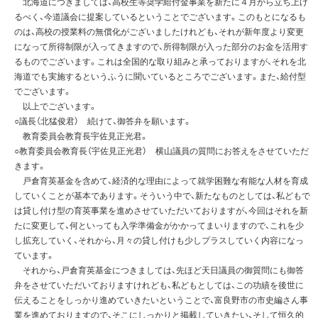
北海道につきましては、高校生等奨学給付金事業を新たに４月から立ち上げ
るべく、今道議会に提案しているということでございます。このもとになるも
のは、高校の授業料の無償化がございましたけれども、それが新年度より変更
になって所得制限が入ってきますので、所得制限が入った部分のお金を活用す
るものでございます。これは全国的な取り組みと承っておりますが、それを北
海道でも実施するというふうに聞いているところでございます。また、給付型
でございます。
以上でございます。
○議長（北猛俊君） 続けて、御答弁を願います。
教育委員会教育長宇佐見正光君。
○教育委員会教育長（宇佐見正光君） 横山議員の質問にお答えをさせていただ
きます。
戸倉育英基金を含めて、経済的な理由によって就学困難な有能な人材を育成
していくことが基本であります。そういう中で、新たなものとしては、私どもで
は貸し付け型の育英事業を進めさせていただいておりますが、今回はそれを新
たに変更して、何といっても入学準備金がかかってまいりますので、これを少
し拡充していく、それから、月々の貸し付けも少しプラスしていく内容になっ
ています。
それから、戸倉育英基金につきましては、先ほど天日議員の御質問にも御答
弁をさせていただいておりますけれども、私どもとしては、この功績を後世に
伝えることをしっかり進めていきたいということで、富良野市の市史編さん事
業を進めておりますので、そこにしっかりと掲載していきたい、そして恒久的