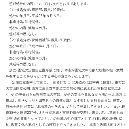
懲戒処分の内容については、次のとおりであります。
（１）被処分者、経済部、職員、40歳代。
処分の年月日、平成25年８月５日。
非違行為、私行関係。
処分の内容、減給６カ月。
懲戒等の歴、なし。
（２）被処分者、保健福祉部、職員、30歳代。
処分年月日、平成25年８月７日。
非違行為、私行関係。
処分の内容、減給６カ月。
懲戒等の歴、なし。
次に、圏域の定住自立圏形成に向け、本市が圏域の中心的な役割を担う意思
を有することを明らかにする中心市宣言をいたします。
「定住自立圏中心市宣言。 富良野市は、北海道のほぼ中央に位置し、東方に
大雪山国立公園、西方に富良野芦別道立自然公園に恵まれた富良野盆地にあ
り、そ の中央部を石狩川支流の空知川がその支流を集めながら南から北西方に
貫流し、肥沃な大地と四季折々の自然が織りなす美しい景観を背景に、農業と
観光を基幹 産業に、“北海道のへそのまち”として発展してきました。 また、国
道38号と国道237号、ＪＲ根室本線と富良野線が交差し、道央、道北、道東を結
ぶ交 通の要衝となっており、この地域の中心都市として、行政、経済、医療、福
祉、教育文化の拠点としての役割を担ってきました。 本市と近隣３町１村（上