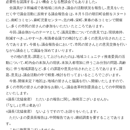
必要性を認識する、よい機会 となる懇談会でもありました。
全議員が３班編成で各地域に出向き、議会の活動状況を報告し、意見をいた
だく中で議会活動に反映する議会報告会 は、８月５日の朝日町会館をスタート
に、南町コミセン、麻町児童センター、北の峰、栄町、東春の各コミセンで開催
し、多くの市民の皆さんの参加をいただい たところであります。
今回、議会側からのテーマとして、議員定数についての意見では、現状維持、
削減すべき、ふやすべき、有識者会議での検討など、多くの意見が出されたとこ
ろであります。今後も、議会報告会において、市民の皆さんとの意見交換を行い
ながら議会として議論を深めてまいります。
その他の意見、課題として上げられたのは、地域コミュニティ推進委員の活
動について、町内会の未加入の現状、未加入者増加に伴うごみ分別の問題、高齢
化に 伴う地域課題など、多くの課題や意見が出されたところであります。課
題、意見は、議会活動の中で精査、検討を行ってまいるところでございます。
今後、開催未定７地区は、地域の皆さんと協議を行い、開催いたしますので、
多くの市民の皆さんの参加をお願いし、議会改革特別委員会としての中間報告
といたします。
○議長（北猛俊君） ただいまの報告に関し、御発言ございませんか。
（「なし」と呼ぶ者あり）
○議長（北猛俊君） ないようですので、お諮りをいたします。
ただいまの委員長報告は、中間報告であり、継続調査を要することでありま
す。
これに御異議ございませんか。