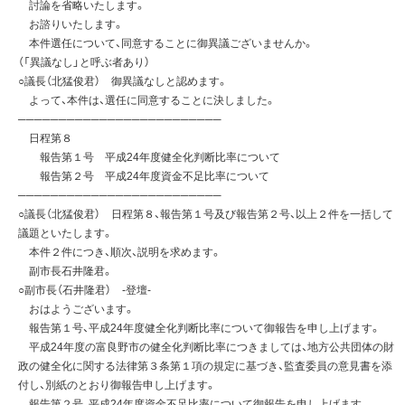
討論を省略いたします。
お諮りいたします。
本件選任について、同意することに御異議ございませんか。
（「異議なし」と呼ぶ者あり）
○議長（北猛俊君） 御異議なしと認めます。
よって、本件は、選任に同意することに決しました。
─────────────────────────
日程第８
報告第１号 平成24年度健全化判断比率について
報告第２号 平成24年度資金不足比率について
─────────────────────────
○議長（北猛俊君） 日程第８、報告第１号及び報告第２号、以上２件を一括して
議題といたします。
本件２件につき、順次、説明を求めます。
副市長石井隆君。
○副市長（石井隆君） -登壇-
おはようございます。
報告第１号、平成24年度健全化判断比率について御報告を申し上げます。
平成24年度の富良野市の健全化判断比率につきましては、地方公共団体の財
政の健全化に関する法律第３条第１項の規定に基づき、監査委員の意見書を添
付し、別紙のとおり御報告申し上げます。
報告第２号、平成24年度資金不足比率について御報告を申し上げます。