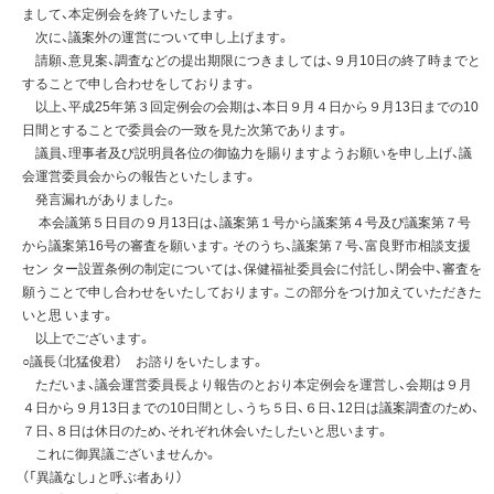
まして、本定例会を終了いたします。
次に、議案外の運営について申し上げます。
請願、意見案、調査などの提出期限につきましては、９月10日の終了時までと
することで申し合わせをしております。
以上、平成25年第３回定例会の会期は、本日９月４日から９月13日までの10
日間とすることで委員会の一致を見た次第であります。
議員、理事者及び説明員各位の御協力を賜りますようお願いを申し上げ、議
会運営委員会からの報告といたします。
発言漏れがありました。
本会議第５日目の９月13日は、議案第１号から議案第４号及び議案第７号
から議案第16号の審査を願います。そのうち、議案第７号、富良野市相談支援
セン ター設置条例の制定については、保健福祉委員会に付託し、閉会中、審査を
願うことで申し合わせをいたしております。この部分をつけ加えていただきた
いと思 います。
以上でございます。
○議長（北猛俊君） お諮りをいたします。
ただいま、議会運営委員長より報告のとおり本定例会を運営し、会期は９月
４日から９月13日までの10日間とし、うち５日、６日、12日は議案調査のため、
７日、８日は休日のため、それぞれ休会いたしたいと思います。
これに御異議ございませんか。
（「異議なし」と呼ぶ者あり）