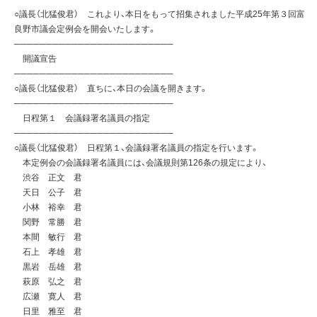
○議長（北猛俊君） これより、本日をもって招集されました平成25年第３回富
良野市議会定例会を開会いたします。
─────────────────────────
開議宣告
─────────────────────────
○議長（北猛俊君） 直ちに、本日の会議を開きます。
─────────────────────────
日程第１ 会議録署名議員の指定
─────────────────────────
○議長（北猛俊君） 日程第１、会議録署名議員の指定を行います。
本定例会の会議録署名議員には、会議規則第126条の規定により、
渋谷 正文 君
天日 公子 君
小林 裕幸 君
関野 常勝 君
本間 敏行 君
石上 孝雄 君
黒岩 岳雄 君
萩原 弘之 君
広瀬 寛人 君
日里 雅至 君