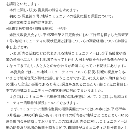
を議題といたします。
本件に関し、順次、委員長の報告を求めます。
初めに、調査第１号、地域コミュニティの現状把握と課題について。
総務文教委員長岡野孝則君。
○総務文教委員長（岡野孝則君） -登壇-
総務文教委員会より、平成25年第２回定例会において許可を得ました調査第
１号、地域コミュニティの現状把握と課題についての調査経過について御報告
申し上げます。
いま、町内会活動などに代表される地域コミュニティーは、少子高齢化や職
業の多様化により、同じ地域であっても住む人同士が顔を合わせる機会が少な
くなってきており、人と人とのかかわりが希薄になっている現状にあります。
本委員会では、この地域コミュニティーについて、防災、防犯の視点からも、
いまこそ地域住民が気軽に話し合うことができ、互いに支え合い、助け合う心
の 通った交流が必要であると考え、調査を進めるに当たり、主に２点に着目し、
本市の地域コミュニティーの現状把握に努めてまいりました。
１点目は、コミュニティ活動推進員の活動実態について、２点目は、地域コミ
ュニティー活動推進状況についてであります。
まず、コミュニティ活動推進員の活動実態については、本市には、平成25年
６月現在、190の町内会があり、それぞれの町内会が地域ごとにまとまり、32 の
連合町内会を結成しております。この32連合町内会に対し、コミュニティー活
動の助長及び地域の振興を図る目的で、市職員がコミュニティ活動推進員とし