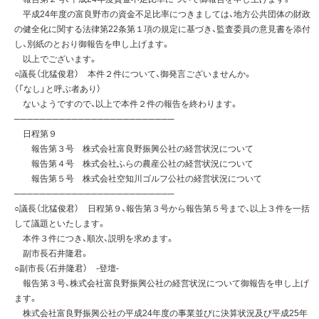
平成24年度の富良野市の資金不足比率につきましては、地方公共団体の財政
の健全化に関する法律第22条第１項の規定に基づき、監査委員の意見書を添付
し、別紙のとおり御報告を申し上げます。
以上でございます。
○議長（北猛俊君） 本件２件について、御発言ございませんか。
（「なし」と呼ぶ者あり）
ないようですので、以上で本件２件の報告を終わります。
─────────────────────────
日程第９
報告第３号 株式会社富良野振興公社の経営状況について
報告第４号 株式会社ふらの農産公社の経営状況について
報告第５号 株式会社空知川ゴルフ公社の経営状況について
─────────────────────────
○議長（北猛俊君） 日程第９、報告第３号から報告第５号まで、以上３件を一括
して議題といたします。
本件３件につき、順次、説明を求めます。
副市長石井隆君。
○副市長（石井隆君） -登壇-
報告第３号、株式会社富良野振興公社の経営状況について御報告を申し上げ
ます。
株式会社富良野振興公社の平成24年度の事業並びに決算状況及び平成25年