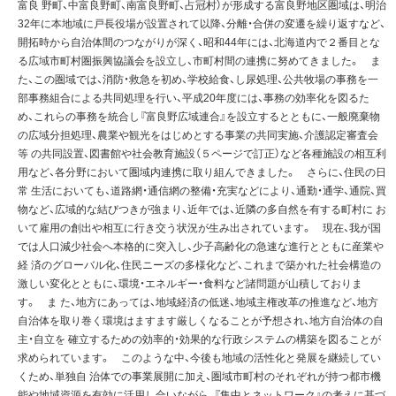
富良 野町、中富良野町、南富良野町、占冠村）が形成する富良野地区圏域は、明治
32年に本地域に戸長役場が設置されて以降、分離・合併の変遷を繰り返すなど、
開拓時から自治体間のつながりが深く、昭和44年には、北海道内で２番目とな
る広域市町村圏振興協議会を設立し、市町村間の連携に努めてきました。 ま
た、この圏域では、消防・救急を初め、学校給食、し尿処理、公共牧場の事務を一
部事務組合による共同処理を行い、平成20年度には、事務の効率化を図るた
め、これらの事務を統合し『富良野広域連合』を設立するとともに、一般廃棄物
の広域分担処理、農業や観光をはじめとする事業の共同実施、介護認定審査会
等 の共同設置、図書館や社会教育施設（５ページで訂正）など各種施設の相互利
用など、各分野において圏域内連携に取り組んできました。 さらに、住民の日
常 生活においても、道路網・通信網の整備・充実などにより、通勤・通学、通院、買
物など、広域的な結びつきが強まり、近年では、近隣の多自然を有する町村に お
いて雇用の創出や相互に行き交う状況が生み出されています。 現在、我が国
では人口減少社会へ本格的に突入し、少子高齢化の急速な進行とともに産業や
経 済のグローバル化、住民ニーズの多様化など、これまで築かれた社会構造の
激しい変化とともに、環境・エネルギー・食料など諸問題が山積しておりま
す。 ま た、地方にあっては、地域経済の低迷、地域主権改革の推進など、地方
自治体を取り巻く環境はますます厳しくなることが予想され、地方自治体の自
主・自立を 確立するための効率的・効果的な行政システムの構築を図ることが
求められています。 このような中、今後も地域の活性化と発展を継続してい
くため、単独自 治体での事業展開に加え、圏域市町村のそれぞれが持つ都市機
能や地域資源を有効に活用し合いながら、『集中とネットワーク』の考えに基づ