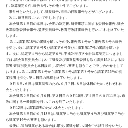
件、決算認定９件、報告６件、その他４件でございます。
事件外といたしまして、議長報告、市長の行政報告などがございます。
次に、運営日程について申し上げます。
本会議第１日目の本日は、会期の決定後、所管事項に関する委員会報告、議会
改革特別委員会報告、監査委員報告、教育行政評価報告を行い、これを終了いた
します。
次に、議案第18号の審議を願い、その後、報告第１号から報告第６号の報告
を受け、次に、議案第５号及び議案第６号並びに議案第17号の審議を願いま
す。 次に、認定第１号から認定第９号、平成24年度各会計決算認定につきまし
ては、議会運営委員会において議長及び議選監査委員を除く議員15名による決
算審 査特別委員会を本日設置し、閉会中、審査を願うことで申し合わせをして
おります。次に、議案第１号から議案第４号、議案第７号から議案第16号の提
案説明 を受け、第１日目の日程を終了いたします。
９月５日、６日は議案調査のため、９月７日、８日は休日のため、それぞれ休
会といたします。
本会議第２日目の９月９日、第３日目の９月10日、第４日目の９月11日は、市
政に関する一般質問を行い、これを終了いたします。
９月12日は、議案調査のため、休会といたします。
本会議第５日目の９月13日は、議案第１号から議案第４号及び議案第７号か
ら議案第16号の審査を願います。
最後に、追加議案がある場合は、順次、審議を願い、閉会中の諸手続をいたし