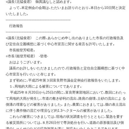
○議長（北猛俊君） 御異議なしと認めます。
よって、本定例会の会期は、ただいまお諮りのとおり、本日から10日間と決定
いたしました。
─────────────────────────
行政報告
─────────────────────────
○議長（北猛俊君） この際、あらかじめ申し出のありました市長の行政報告及
び定住自立圏構想に基づく中心市宣言に関する発言を許可いたします。
市長能登芳昭君。
○市長（能登芳昭君） -登壇-
おはようございます。
議長のお許しをいただきましたので、行政報告と定住自立圏構想に基づく中
心市宣言を行いたいと存じます。
まず初めに、平成25年第３回富良野市議会定例会行政報告をいたします。
１、局地的大雨による被害についてであります。
平成25年８月20日から25日の間に、富良野東部地区において、数回にわたっ
て局地的大雨が発生し、市道の敷き砂利の流出、路肩の崩壊、土砂の流出によ る
側溝の埋塞などの被害がありました。また、農業におきましては、畑の表土流出
に伴う農作物の流亡や埋没など約1.3ヘクタールの被害がありました。
これらの被害につきましては、現地の状況調査を行うとともに、緊急を要す
る被災箇所については、８月26日付で専決処分を行い、道路の原形復旧及び側
溝のしゅんせつなどの応急対策を講じ、対応をいたしたところであります．