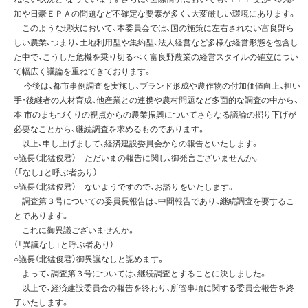
加や日豪ＥＰＡの問題など不確定な要素が多く、大変厳しい環境にあります。
このような現状において、本委員会では、国の施策に左右されない富良野ら
しい農業、つまり、土地利用型や集約型、法人経営など多様な経営形態を包含し
た中で、こうした危機を乗り切るべく富良野農業の経営スタイルの確立につい
て幅広く議論を重ねてきております。
今後は、都市事例調査を実施し、ブランド形成や農作物の付加価値向上、担い
手・後継者の人材育成、他産業との連携や農村問題など多面的な調査の中から、
本 市のまちづくりの視点からの農業振興についてさらなる議論の掘り下げが
必要なことから、継続調査を求めるものであります。
以上、申し上げまして、経済建設委員会からの報告といたします。
○議長（北猛俊君） ただいまの報告に関し、御発言ございませんか。
（「なし」と呼ぶ者あり）
○議長（北猛俊君） ないようですので、お諮りをいたします。
調査第３号についての委員長報告は、中間報告であり、継続調査を要するこ
とであります。
これに御異議ございませんか。
（「異議なし」と呼ぶ者あり）
○議長（北猛俊君）御異議なしと認めます。
よって、調査第３号については、継続調査とすることに決しました。
以上で、経済建設委員会の報告を終わり、所管事項に関する委員会報告を終
了いたします。