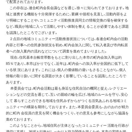
て配置されております。
この存在は、連合町内会長会議などを通じ、徐々に知られてきております。地
域と連携する機能を十分発揮するために、要綱 や規程を見直し、活動内容をよ
り明確にすることや、コミュニティ活動推進員同士の情報交換の場を確保する
など、職員が地域に入って活動しやすい体制を整え ることが必要であると課題
を認識したところでございます。
２点目の地域コミュニティー活動推進状況については、各連合町内会の活動
内容と行事への住民参加状況を初め、町内会加入に関して転入者及び市内転居
者への加入案内の流れなどについて調査を進めてまいりました。
現在、住民基本台帳世帯数をもとに割り出した本市の町内会加入率は約
85％であり、本市ばかりでなく、近年は、町内会への加入率が全国的に低下して
いる状 況にあります。これには、個人の価値観の違いもさることながら、個人
情報の取り扱いに関する課題が大きく影響していることを認識したところで
あります。
本委員会では、町内会活動は最も身近な住民自治の機関と捉え、レクリエー
ションなどの交流を通じて、互いの親睦の輪を広げ、地域のルールを守り、安心
して 暮らすことのできる地域を住民みずからがつくる活気あふれる地域コミ
ュニティーの構築を期待しております。また、本委員会委員も、おのおのが精力
的に町内 会役員の意見を聞く機会をつくり、その意見も参考にしながら協議を
進めております。
このようなことから、地域住民が主体となったコミュニティー 活動を行政が
適切に支援し、地域と行政がしっかりと協力関係を築くため、本市の実情を踏