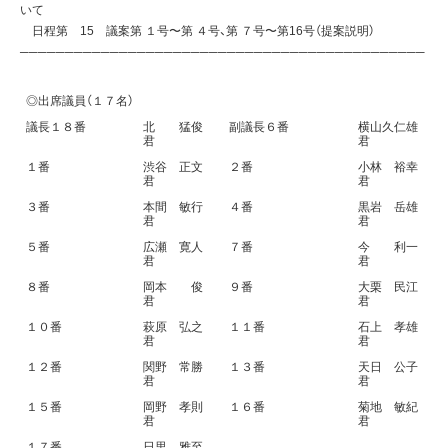
いて
日程第 15 議案第 １号〜第 ４号、第 ７号〜第16号（提案説明）
─────────────────────────────────────────────
◎出席議員（１７名）
議長１８番
北 猛俊
副議長６番
横山久仁雄
君
君
１番
渋谷 正文
２番
小林 裕幸
君
君
３番
本間 敏行
４番
黒岩 岳雄
君
君
５番
広瀬 寛人
７番
今 利一
君
君
８番
岡本 俊
９番
大栗 民江
君
君
１０番
萩原 弘之
１１番
石上 孝雄
君
君
１２番
関野 常勝
１３番
天日 公子
君
君
１５番
岡野 孝則
１６番
菊地 敏紀
君
君
１７番
日里 雅至