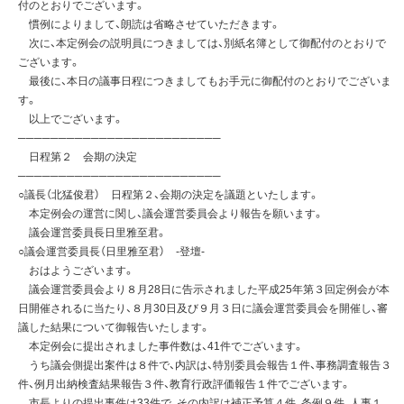
付のとおりでございます。
慣例によりまして、朗読は省略させていただきます。
次に、本定例会の説明員につきましては、別紙名簿として御配付のとおりで
ございます。
最後に、本日の議事日程につきましてもお手元に御配付のとおりでございま
す。
以上でございます。
─────────────────────────
日程第２ 会期の決定
─────────────────────────
○議長（北猛俊君） 日程第２、会期の決定を議題といたします。
本定例会の運営に関し、議会運営委員会より報告を願います。
議会運営委員長日里雅至君。
○議会運営委員長（日里雅至君） -登壇-
おはようございます。
議会運営委員会より８月28日に告示されました平成25年第３回定例会が本
日開催されるに当たり、８月30日及び９月３日に議会運営委員会を開催し、審
議した結果について御報告いたします。
本定例会に提出されました事件数は、41件でございます。
うち議会側提出案件は８件で、内訳は、特別委員会報告１件、事務調査報告３
件、例月出納検査結果報告３件、教育行政評価報告１件でございます。
市長よりの提出事件は33件で、その内訳は補正予算４件、条例９件、人事１