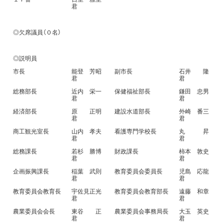
君
◎欠席議員（０名）
◎説明員
市長
能登 芳昭
副市長
石井 隆
君
君
総務部長
近内 栄一
保健福祉部長
鎌田 忠男
君
君
経済部長
原 正明
建設水道部長
外崎 番三
君
君
商工観光室長
山内 孝夫
看護専門学校長
丸 昇
君
君
総務課長
若杉 勝博
財政課長
柿本 敦史
君
君
企画振興課長
稲葉 武則
教育委員会委員長
児島 応龍
君
君
教育委員会教育長
宇佐見正光
教育委員会教育部長
遠藤 和章
君
君
農業委員会会長
東谷 正
農業委員会事務局長
大玉 英史
君
君