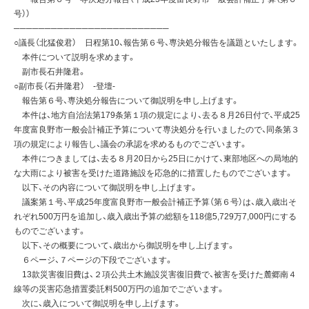
号））
─────────────────────────
○議長（北猛俊君） 日程第10、報告第６号、専決処分報告を議題といたします。
本件について説明を求めます。
副市長石井隆君。
○副市長（石井隆君） -登壇-
報告第６号、専決処分報告について御説明を申し上げます。
本件は、地方自治法第179条第１項の規定により、去る８月26日付で、平成25
年度富良野市一般会計補正予算について専決処分を行いましたので、同条第３
項の規定により報告し、議会の承認を求めるものでございます。
本件につきましては、去る８月20日から25日にかけて、東部地区への局地的
な大雨により被害を受けた道路施設を応急的に措置したものでございます。
以下、その内容について御説明を申し上げます。
議案第１号、平成25年度富良野市一般会計補正予算（第６号）は、歳入歳出そ
れぞれ500万円を追加し、歳入歳出予算の総額を118億5,729万7,000円にする
ものでございます。
以下、その概要について、歳出から御説明を申し上げます。
６ページ、７ページの下段でございます。
13款災害復旧費は、２項公共土木施設災害復旧費で、被害を受けた麓郷南４
線等の災害応急措置委託料500万円の追加でございます。
次に、歳入について御説明を申し上げます。