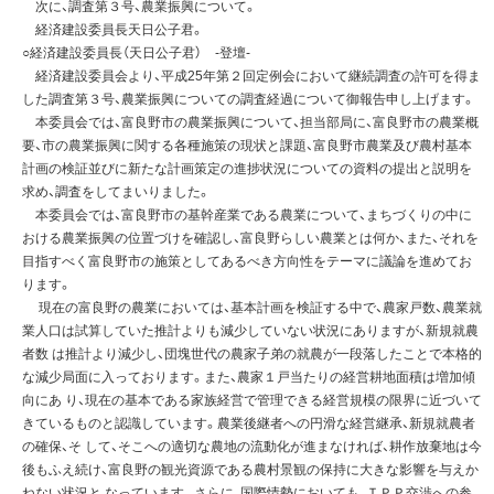
次に、調査第３号、農業振興について。
経済建設委員長天日公子君。
○経済建設委員長（天日公子君） -登壇-
経済建設委員会より、平成25年第２回定例会において継続調査の許可を得ま
した調査第３号、農業振興についての調査経過について御報告申し上げます。
本委員会では、富良野市の農業振興について、担当部局に、富良野市の農業概
要、市の農業振興に関する各種施策の現状と課題、富良野市農業及び農村基本
計画の検証並びに新たな計画策定の進捗状況についての資料の提出と説明を
求め、調査をしてまいりました。
本委員会では、富良野市の基幹産業である農業について、まちづくりの中に
おける農業振興の位置づけを確認し、富良野らしい農業とは何か、また、それを
目指すべく富良野市の施策としてあるべき方向性をテーマに議論を進めてお
ります。
現在の富良野の農業においては、基本計画を検証する中で、農家戸数、農業就
業人口は試算していた推計よりも減少していない状況にありますが、新規就農
者数 は推計より減少し、団塊世代の農家子弟の就農が一段落したことで本格的
な減少局面に入っております。また、農家１戸当たりの経営耕地面積は増加傾
向にあ り、現在の基本である家族経営で管理できる経営規模の限界に近づいて
きているものと認識しています。農業後継者への円滑な経営継承、新規就農者
の確保、そ して、そこへの適切な農地の流動化が進まなければ、耕作放棄地は今
後もふえ続け、富良野の観光資源である農村景観の保持に大きな影響を与えか
ねない状況と なっています。さらに、国際情勢においても、ＴＰＰ交渉への参