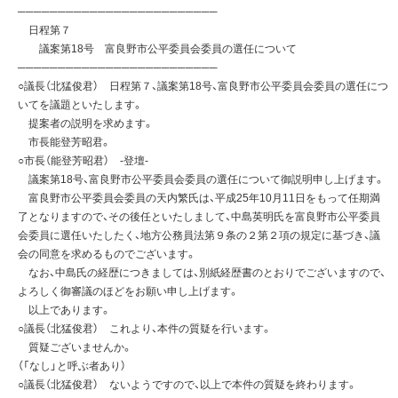
─────────────────────────
日程第７
議案第18号 富良野市公平委員会委員の選任について
─────────────────────────
○議長（北猛俊君） 日程第７、議案第18号、富良野市公平委員会委員の選任につ
いてを議題といたします。
提案者の説明を求めます。
市長能登芳昭君。
○市長（能登芳昭君） -登壇-
議案第18号、富良野市公平委員会委員の選任について御説明申し上げます。
富良野市公平委員会委員の天内繁氏は、平成25年10月11日をもって任期満
了となりますので、その後任といたしまして、中島英明氏を富良野市公平委員
会委員に選任いたしたく、地方公務員法第９条の２第２項の規定に基づき、議
会の同意を求めるものでございます。
なお、中島氏の経歴につきましては、別紙経歴書のとおりでございますので、
よろしく御審議のほどをお願い申し上げます。
以上であります。
○議長（北猛俊君） これより、本件の質疑を行います。
質疑ございませんか。
（「なし」と呼ぶ者あり）
○議長（北猛俊君） ないようですので、以上で本件の質疑を終わります。