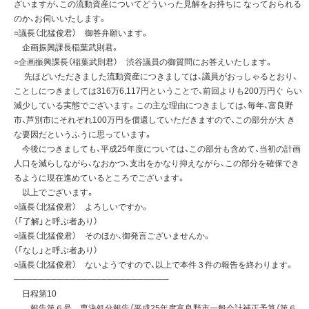
ざいますが、この流動資産についてどういった見解をお持ちに なっておられる
のか、お伺いいたします。
○議長（北猛俊君） 御答弁願います。
企画振興課長稲葉武則君。
○企画振興課長（稲葉武則君） 渋谷議員の御質問にお答えいたします。
先ほどいただきました流動資産につきましては、議員がおっしゃるとおり、
ことしにつきましては316万6,117円ということで、前回よりも200万円ぐ らい
減少している実態でございます。この主な理由につきましては、毎年、富良野
市、芦別市にそれぞれ100万円を償還していただきますので、この部分が大 き
な要因だというふうに思っています。
今後につきましても、平成25年度については、この部分も含めて、当初の計画
人口を減らしながら、なおかつ、支出をかなり抑えながら、この部分を確保でき
るように現在進めているところでございます。
以上でございます。
○議長（北猛俊君） よろしいですか。
（「了解」と呼ぶ者あり）
○議長（北猛俊君） そのほか、御発言ございませんか。
（「なし」と呼ぶ者あり）
○議長（北猛俊君） ないようですので、以上で本件３件の報告を終わります。
─────────────────────────
日程第10
報告第６号 専決処分報告（平成25年度富良野市一般会計補正予算（第６