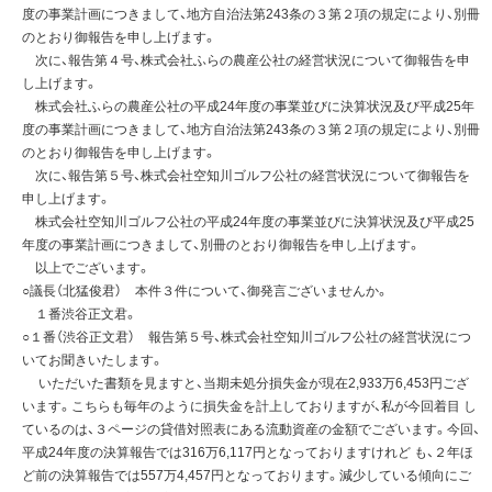
度の事業計画につきまして、地方自治法第243条の３第２項の規定により、別冊
のとおり御報告を申し上げます。
次に、報告第４号、株式会社ふらの農産公社の経営状況について御報告を申
し上げます。
株式会社ふらの農産公社の平成24年度の事業並びに決算状況及び平成25年
度の事業計画につきまして、地方自治法第243条の３第２項の規定により、別冊
のとおり御報告を申し上げます。
次に、報告第５号、株式会社空知川ゴルフ公社の経営状況について御報告を
申し上げます。
株式会社空知川ゴルフ公社の平成24年度の事業並びに決算状況及び平成25
年度の事業計画につきまして、別冊のとおり御報告を申し上げます。
以上でございます。
○議長（北猛俊君） 本件３件について、御発言ございませんか。
１番渋谷正文君。
○１番（渋谷正文君） 報告第５号、株式会社空知川ゴルフ公社の経営状況につ
いてお聞きいたします。
いただいた書類を見ますと、当期未処分損失金が現在2,933万6,453円ござ
います。こちらも毎年のように損失金を計上しておりますが、私が今回着目 し
ているのは、３ページの貸借対照表にある流動資産の金額でございます。今回、
平成24年度の決算報告では316万6,117円となっておりますけれど も、２年ほ
ど前の決算報告では557万4,457円となっております。減少している傾向にご