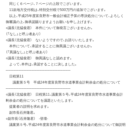
同じく６ページ、７ページの上段でございます。
11款地方交付税は、特別交付税で500万円の追加でございます。
以上、平成25年度富良野市一般会計補正予算の専決処分について、よろしく
御審議の上、御承認賜りますようお願いを申し上げます。
○議長（北猛俊君） 本件について御発言ございませんか。
（「なし」と呼ぶ者あり）
○議長（北猛俊君） ないようですので、お諮りいたします。
本件について、承認することに御異議ございませんか。
（「異議なし」と呼ぶ者あり）
○議長（北猛俊君） 御異議なしと認めます。
よって、本件は、承認することに決しました。
─────────────────────────
日程第11
議案第５号 平成24年度富良野市水道事業会計剰余金の処分について
─────────────────────────
○議長（北猛俊君） 日程第11、議案第５号、平成24年度富良野市水道事業会計
剰余金の処分についてを議題といたします。
提案者の説明を求めます。
副市長石井隆君。
○副市長（石井隆君） -登壇-
議案第５号、平成24年度富良野市水道事業会計剰余金の処分について御説明