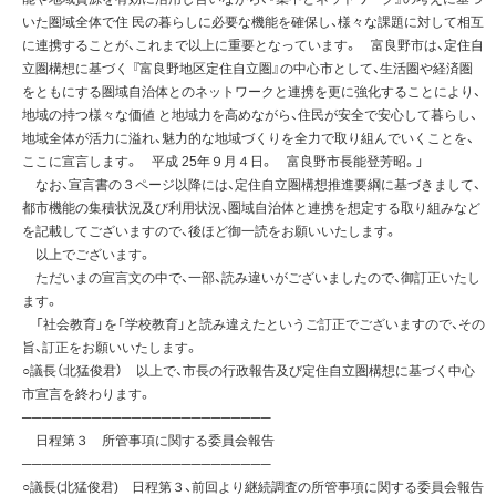
いた圏域全体で住 民の暮らしに必要な機能を確保し、様々な課題に対して相互
に連携することが、これまで以上に重要となっています。 富良野市は、定住自
立圏構想に基づく 『富良野地区定住自立圏』の中心市として、生活圏や経済圏
をともにする圏域自治体とのネットワークと連携を更に強化することにより、
地域の持つ様々な価値 と地域力を高めながら、住民が安全で安心して暮らし、
地域全体が活力に溢れ、魅力的な地域づくりを全力で取り組んでいくことを、
ここに宣言します。 平成 25年９月４日。 富良野市長能登芳昭。」
なお、宣言書の３ページ以降には、定住自立圏構想推進要綱に基づきまして、
都市機能の集積状況及び利用状況、圏域自治体と連携を想定する取り組みなど
を記載してございますので、後ほど御一読をお願いいたします。
以上でございます。
ただいまの宣言文の中で、一部、読み違いがございましたので、御訂正いたし
ます。
「社会教育」を「学校教育」と読み違えたというご訂正でございますので、その
旨、訂正をお願いいたします。
○議長（北猛俊君） 以上で、市長の行政報告及び定住自立圏構想に基づく中心
市宣言を終わります。
─────────────────────────
日程第３ 所管事項に関する委員会報告
─────────────────────────
○議長(北猛俊君) 日程第３、前回より継続調査の所管事項に関する委員会報告