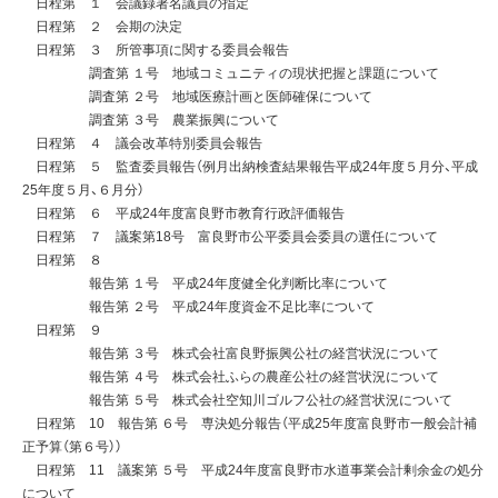
日程第 １ 会議録署名議員の指定
日程第 ２ 会期の決定
日程第 ３ 所管事項に関する委員会報告
調査第 １号 地域コミュニティの現状把握と課題について
調査第 ２号 地域医療計画と医師確保について
調査第 ３号 農業振興について
日程第 ４ 議会改革特別委員会報告
日程第 ５ 監査委員報告（例月出納検査結果報告平成24年度５月分、平成
25年度５月、６月分）
日程第 ６ 平成24年度富良野市教育行政評価報告
日程第 ７ 議案第18号 富良野市公平委員会委員の選任について
日程第 ８
報告第 １号 平成24年度健全化判断比率について
報告第 ２号 平成24年度資金不足比率について
日程第 ９
報告第 ３号 株式会社富良野振興公社の経営状況について
報告第 ４号 株式会社ふらの農産公社の経営状況について
報告第 ５号 株式会社空知川ゴルフ公社の経営状況について
日程第 10 報告第 ６号 専決処分報告（平成25年度富良野市一般会計補
正予算（第６号））
日程第 11 議案第 ５号 平成24年度富良野市水道事業会計剰余金の処分
について