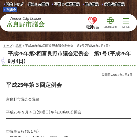
総合トップ
暮らしの情報
子育て・教育情報
観光情報
移住定住情報
市議会
LANGUAGE
MENU
富良野市議会 Furano
City Council
›
›
トップ
記事
平成25年第3回富良野市議会定例会 第1号（平成25年9月4日）
平成25年第3回富良野市議会定例会 第1号（平成25年
9月4日）
公開日：
2013年9月4日
平成25年第３回定例会
富良野市議会会議録
平成25年９月４日（水曜日）午前10時00分開会
━━━━━━━━━━━━━━━━━━━━━━━━━━━━━━━━━━
━━━━━━━━━━━
◎議事日程（第１号）