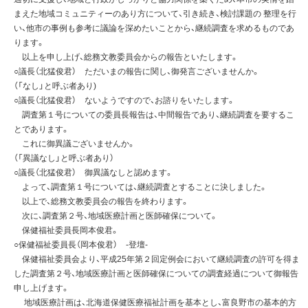
まえた地域コミュニティーのあり方について、引き続き、検討課題の 整理を行
い、他市の事例も参考に議論を深めたいことから、継続調査を求めるものであ
ります。
以上を申し上げ、総務文教委員会からの報告といたします。
○議長（北猛俊君） ただいまの報告に関し、御発言ございませんか。
（「なし」と呼ぶ者あり)
○議長（北猛俊君） ないようですので、お諮りをいたします。
調査第１号についての委員長報告は、中間報告であり、継続調査を要するこ
とであります。
これに御異議ございませんか。
（「異議なし」と呼ぶ者あり）
○議長（北猛俊君） 御異議なしと認めます。
よって、調査第１号については、継続調査とすることに決しました。
以上で、総務文教委員会の報告を終わります。
次に、調査第２号、地域医療計画と医師確保について。
保健福祉委員長岡本俊君。
○保健福祉委員長（岡本俊君） -登壇-
保健福祉委員会より、平成25年第２回定例会において継続調査の許可を得ま
した調査第２号、地域医療計画と医師確保についての調査経過について御報告
申し上げます。
地域医療計画は、北海道保健医療福祉計画を基本とし、富良野市の基本的方