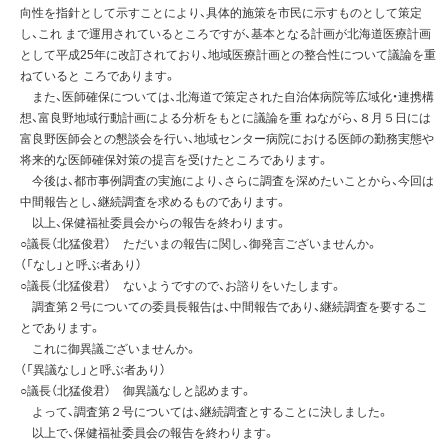
向性を指針として示すことにより、具体的施策を市民に示すものとして策定
し、これ まで運用されているところですが、基本となる計画が北海道医療計画
として平成25年に改訂されており、地域医療計画との整合性について議論を重
ねていると ころであります。
また、医師確保については、北海道で策定された自治体病院等広域化・連携構
想、富良野地域行動計画による分析をもとに議論を重 ねながら、８月５日には
富良野医師会との懇談会を行い、地域センター病院における医師の勤務実態や
将来的な医師確保対策の提言を受けたところであります。
今後は、都市事例調査の実施により、さらに調査を深めたいことから、今回は
中間報告とし、継続調査を求めるものであります。
以上、保健福祉委員会からの報告を終わります。
○議長（北猛俊君） ただいまの報告に関し、御発言ございませんか。
（「なし」と呼ぶ者あり）
○議長（北猛俊君） ないようですので、お諮りをいたします。
調査第２号についての委員長報告は、中間報告であり、継続調査を要するこ
とであります。
これに御異議ございませんか。
（「異議なし」と呼ぶ者あり）
○議長（北猛俊君） 御異議なしと認めます。
よって、調査第２号については、継続調査とすることに決しました。
以上で、保健福祉委員会の報告を終わります。