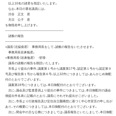
以上10名の諸君を指定いたします。
なお、本日の署名議員には、
渋谷 正文 君
天日 公子 君
を御指名申し上げます。
─────────────────────────
諸般の報告
─────────────────────────
○議長（北猛俊君） 事務局長をして、諸般の報告をいたさせます。
事務局長岩鼻勉君。
○事務局長（岩鼻勉君） -登壇-
議長の諸般の報告を朗読いたします。
市長より提出の事件、議案第１号から議案第17号、認定第１号から認定第９
号及び報告第１号から報告第６号、以上32件につきましては、あらかじめ御配
付のとおりでございます。
議案第18号につきましては、本日御配付のとおりでございます。
次に、議会及び監査委員より提出の事件につきましては、本日御配付の議会
側提出件名表に記載のとおり、議長にそれぞれ提出がございました。
次に、市長より行政報告及び定住自立圏構想に基づく中心市宣言の申し出が
あり、その概要につきましては、本日御配付のとおりでございます。
次に、閉会中の主な公務につきましては、議長報告といたしまして、本日御配