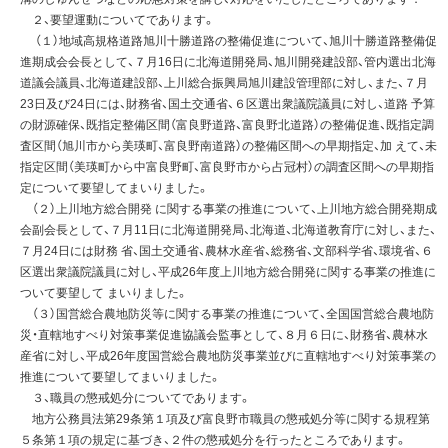
２、要望運動についてであります。
（１）地域高規格道路旭川十勝道路の整備促進について、旭川十勝道路整備促
進期成会会長として、７月16日に北海道開発局、旭川開発建設部、管内選出北海
道議会議員、北海道建設部、上川総合振興局旭川建設管理部に対し、また、７月
23日及び24日には、財務省、国土交通省、６区選出衆議院議員に対し、道路 予算
の財源確保、既指定整備区間（富良野道路、富良野北道路）の整備促進、既指定調
査区間（旭川市から美瑛町、富良野南道路）の整備区間への早期指定、加 えて、未
指定区間（美瑛町から中富良野町、富良野市から占冠村）の調査区間への早期指
定について要望してまいりました。
（２）上川地方総合開発 に関する事業の推進について、上川地方総合開発期成
会副会長として、７月11日に北海道開発局、北海道、北海道教育庁に対し、また、
７月24日には財務 省、国土交通省、農林水産省、総務省、文部科学省、環境省、６
区選出衆議院議員に対し、平成26年度上川地方総合開発に関する事業の推進に
ついて要望して まいりました。
（３）国営総合農地防災等に関する事業の推進について、全国国営総合農地防
災・直轄地すべり対策事業促進協議会監事として、８月６日に、財務省、農林水
産省に対し、平成26年度国営総合農地防災事業並びに直轄地すべり対策事業の
推進について要望してまいりました。
３、職員の懲戒処分についてであります。
地方公務員法第29条第１項及び富良野市職員の懲戒処分等に関する規程第
５条第１項の規定に基づき、２件の懲戒処分を行ったところであります。