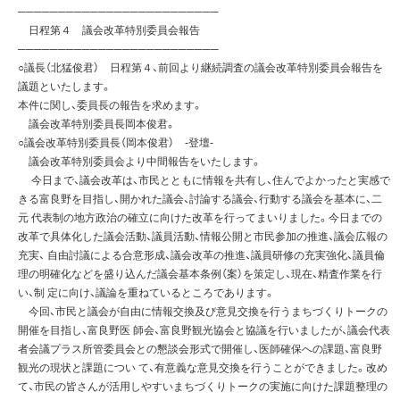
─────────────────────────
日程第４ 議会改革特別委員会報告
─────────────────────────
○議長（北猛俊君） 日程第４、前回より継続調査の議会改革特別委員会報告を
議題といたします。
本件に関し、委員長の報告を求めます。
議会改革特別委員長岡本俊君。
○議会改革特別委員長（岡本俊君） -登壇-
議会改革特別委員会より中間報告をいたします。
今日まで、議会改革は、市民とともに情報を共有し、住んでよかったと実感で
きる富良野を目指し、開かれた議会、討論する議会、行動する議会を基本に、二
元 代表制の地方政治の確立に向けた改革を行ってまいりました。今日までの
改革で具体化した議会活動、議員活動、情報公開と市民参加の推進、議会広報の
充実、 自由討議による合意形成、議会改革の推進、議員研修の充実強化、議員倫
理の明確化などを盛り込んだ議会基本条例（案）を策定し、現在、精査作業を行
い、制 定に向け、議論を重ねているところであります。
今回、市民と議会が自由に情報交換及び意見交換を行うまちづくりトークの
開催を目指し、富良野医 師会、富良野観光協会と協議を行いましたが、議会代表
者会議プラス所管委員会との懇談会形式で開催し、医師確保への課題、富良野
観光の現状と課題につい て、有意義な意見交換を行うことができました。改め
て、市民の皆さんが活用しやすいまちづくりトークの実施に向けた課題整理の