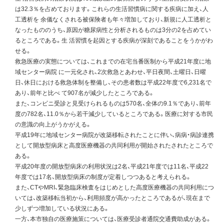
は32.3％を占めております。これらの生活習慣病に関する疾病に加え、人
工透析を 余儀なくされる被保険者も年々増加しており、新規に人工透析と
なったもののうち、原因が糖尿病性と分析されるものは3分の2を占めてい
るところである。生 活習慣を起因とする疾病が深刻であることをうかがわ
せる。
救急医療の実態については、これまでの在宅当番医制から平成21年度に地
域センター病院 に一元化され、2次救急とあわせ、平日夜間、土曜日、日曜
日、休日における救急体制を整備し、その患者数は平成22年度で6,231名で
あり、前年と比べ て907名が減少したところである。
また、コンビニ受診と見受けられるものは570名、全体の9.1％であり、前年
度の782名、11.0％から若干減少しているところである。医療に対する市民
の意識の向上がうかがえる。
平成19年に地域センター病院が改築移転されたことに伴い、病病・病診連携
として開放型病床と高度医療機器の共同利用が開始されたされたところで
ある。
平成20年度の開放型病床の利用状況は2名、平成21年度では11名、平成22
年度では17名、開放型病床の制度が定着しつつあると考えられる。
また、CTやMRI、緊急臨床検査をはじめとした高度医療機器の共同利用につ
いては、改築移転当初から、利用頻度が高かったところであるが、現在まで
少しずつ増加している状況にある。
一方、本市独自の医療施策については、医療受診者通院交通費助成がある。