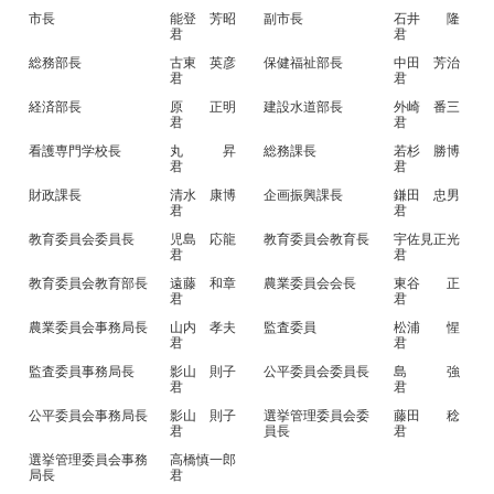
市長
能登 芳昭
副市長
石井 隆
君
君
総務部長
古東 英彦
保健福祉部長
中田 芳治
君
君
経済部長
原 正明
建設水道部長
外崎 番三
君
君
看護専門学校長
丸 昇
総務課長
若杉 勝博
君
君
財政課長
清水 康博
企画振興課長
鎌田 忠男
君
君
教育委員会委員長
児島 応龍
教育委員会教育長
宇佐見正光
君
君
教育委員会教育部長
遠藤 和章
農業委員会会長
東谷 正
君
君
農業委員会事務局長
山内 孝夫
監査委員
松浦 惺
君
君
監査委員事務局長
影山 則子
公平委員会委員長
島 強
君
君
公平委員会事務局長
影山 則子
選挙管理委員会委
藤田 稔
君
員長
君
選挙管理委員会事務
高橋慎一郎
局長
君