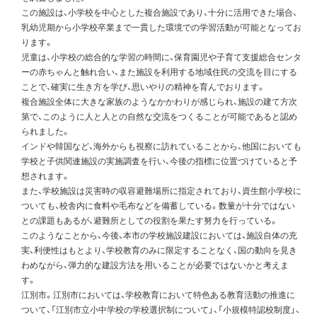
この施設は、小学校を中心とした複合施設であり、十分に活用できた場合、
乳幼児期から小学校卒業まで一貫した環境での学習活動が可能となってお
ります。
児童は、小学校の総合的な学習の時間に、保育園児や子育て支援総合センタ
ーの赤ちゃんと触れ合い、また施設を利用する地域住民の交流を目にする
ことで、確実に生き方を学び、思いやりの精神を育んでおります。
複合施設全体に大きな家族のようなかかわりが感じられ、施設の建て方次
第で、このように人と人との自然な交流をつくることが可能であると認め
られました。
インドや韓国など、海外からも視察に訪れていることから、他国においても
学校と子供関連施設の実施調査を行い、今後の指標に位置づけていると予
想されます。
また、学校施設は災害時の収容避難場所に指定されており、資生館小学校に
ついても、校舎内に食料や毛布などを備蓄している。数量が十分ではない
との課題もあるが、避難所としての役割を果たす努力を行っている。
このようなことから、今後、本市の学校施設建設においては、施設自体の充
実、利便性はもとより、学校教育のみに限定することなく、国の動向を見き
わめながら、弾力的な建設方法を用いることが必要ではないかと考えま
す。
江別市。江別市においては、学校教育において特色ある教育活動の推進に
ついて、「江別市立小中学校の学校選択制について」、「小規模特認校制度」、