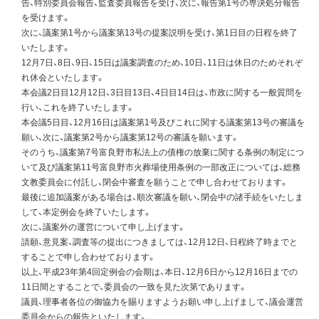
告、特別委員会報告、監査委員報告を受け、次に、報告第1号の専決処分報告
を受けます。
次に、議案第1号から議案第13号の提案説明を受け、第1日目の日程を終了
いたします。
12月7日、8日、9日、15日は議案調査のため、10日、11日は休日のためそれぞ
れ休会といたします。
本会議2日目12月12日、3日目13日、4日目14日は、市政に関する一般質問を
行い、これを終了いたします。
本会議5日目、12月16日は議案第1号及びこれに関する議案第13号の審議を
願い、次に、議案第2号から議案第12号の審議を願います。
そのうち、議案第7号富良野市私法上の債権の放棄に関する条例の制定につ
いて及び議案第11号富良野市火葬場使用条例の一部改正については、総務
文教委員会に付託し、閉会中審査を願うことで申し合わせております。
最後に追加議案がある場合は、順次審議を願い、閉会中の諸手続をいたしま
して、本定例会を終了いたします。
次に、議案外の運営について申し上げます。
請願、意見案、調査等の提出につきましては、12月12日、日程終了時までと
することで申し合わせております。
以上、平成23年第4回定例会の会期は、本日、12月6日から12月16日までの
11日間とすることで、委員会の一致を見た次第であります。
議員、理事者各位の御協力を賜りますようお願い申し上げまして、議会運営
委員会からの報告といたします。