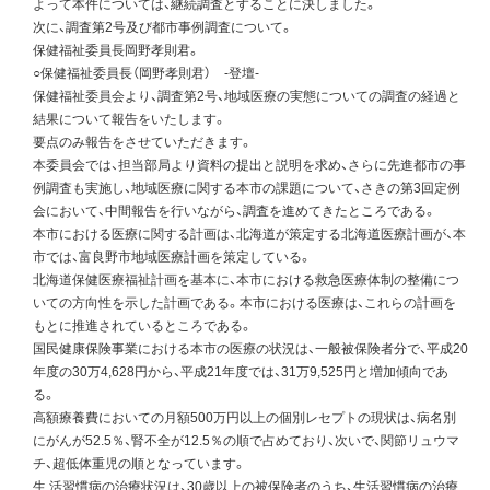
よって本件については、継続調査とすることに決しました。
次に、調査第2号及び都市事例調査について。
保健福祉委員長岡野孝則君。
○保健福祉委員長（岡野孝則君） -登壇-
保健福祉委員会より、調査第2号、地域医療の実態についての調査の経過と
結果について報告をいたします。
要点のみ報告をさせていただきます。
本委員会では、担当部局より資料の提出と説明を求め、さらに先進都市の事
例調査も実施し、地域医療に関する本市の課題について、さきの第3回定例
会において、中間報告を行いながら、調査を進めてきたところである。
本市における医療に関する計画は、北海道が策定する北海道医療計画が、本
市では、富良野市地域医療計画を策定している。
北海道保健医療福祉計画を基本に、本市における救急医療体制の整備につ
いての方向性を示した計画である。本市における医療は、これらの計画を
もとに推進されているところである。
国民健康保険事業における本市の医療の状況は、一般被保険者分で、平成20
年度の30万4,628円から、平成21年度では、31万9,525円と増加傾向であ
る。
高額療養費においての月額500万円以上の個別レセプトの現状は、病名別
にがんが52.5％、腎不全が12.5％の順で占めており、次いで、関節リュウマ
チ、超低体重児の順となっています。
生 活習慣病の治療状況は、30歳以上の被保険者のうち、生活習慣病の治療