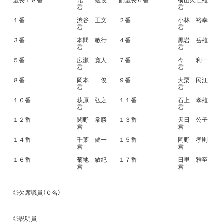
議長１８番
北 猛俊
副議長６番
横山久仁雄
君
君
１番
渋谷 正文
２番
小林 裕幸
君
君
３番
本間 敏行
４番
黒岩 岳雄
君
君
５番
広瀬 寛人
７番
今 利一
君
君
８番
岡本 俊
９番
大栗 民江
君
君
１０番
萩原 弘之
１１番
石上 孝雄
君
君
１２番
関野 常勝
１３番
天日 公子
君
君
１４番
千葉 健一
１５番
岡野 孝則
君
君
１６番
菊地 敏紀
１７番
日里 雅至
君
君
◎欠席議員（０名）
◎説明員