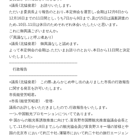
○議長（北猛俊君） お諮りいたします。
ただいま委員長より報告のとおり、本定例会を運営し、会期は12月6日から
12月16日までの11日間とし、うち7日から9日まで、及び15日は議案調査の
ため、10日、11日は休日のためそれぞれ休会いたしたいと思います。
これに御異議ございませんか。
（「異議なし」と呼ぶ者あり）
○議長（北猛俊君） 御異議なしと認めます。
よって本定例会の会期は、ただいまお諮りのとおり、本日から11日間と決定
いたしました。
─────────────────────────
行政報告
─────────────────────────
○議長（北猛俊君） この際、あらかじめ申し出のありました市長の行政報告
に関する発言を許可いたします。
市長能登芳昭君。
○市長（能登芳昭君） -登壇-
議長のお許しをいただきましたので、行政報告をいたします。
一つ、中国観光プロモーションについてであります。
中 国からの観光客誘致推進に向けて、富良野市国際観光推進協議会会長と
して、11月4日から8日までふらの観光協会及び富良野スキー場の皆様と中
国の北京市 において約三十社、瀋陽市において約二十社の旅行エージェン