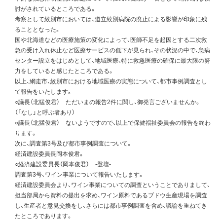
討がされているところである。
考察として紋別市においては、道立紋別病院の廃止による影響が印象に残
ることとなった。
国や北海道などの医療施策の変化によって、医師不足を起因とする二次救
急の受け入れ休止など医療サービスの低下が見られ、その状況の中で、急病
センター設立をはじめとして、地域医療、特に救急医療の確保に最大限の努
力をしていると感じたところである。
以上、網走市、紋別市における地域医療の実態について、都市事例調査とし
て報告をいたします。
○議長（北猛俊君） ただいまの報告2件に関し、御発言ございませんか。
（「なし」と呼ぶ者あり）
○議長（北猛俊君） ないようですので、以上で保健福祉委員会の報告を終わ
ります。
次に、調査第3号及び都市事例調査について。
経済建設委員長岡本俊君。
○経済建設委員長（岡本俊君） -登壇-
調査第3号、ワイン事業について報告いたします。
経済建設委員会より、ワイン事業についての調査ということでありまして、
担当部局から資料の提出を求め、ワイン原料であるブドウ生産現場を調査
し、生産者と意見交換をし、さらには都市事例調査を含め、議論を重ねてき
たところであります。