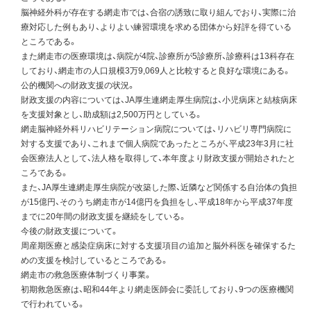
脳神経外科が存在する網走市では、合宿の誘致に取り組んでおり、実際に治
療対応した例もあり、よりよい練習環境を求める団体から好評を得ている
ところである。
また網走市の医療環境は、病院が4院、診療所が5診療所、診療科は13科存在
しており、網走市の人口規模3万9,069人と比較すると良好な環境にある。
公的機関への財政支援の状況。
財政支援の内容については、JA厚生連網走厚生病院は、小児病床と結核病床
を支援対象とし、助成額は2,500万円としている。
網走脳神経外科リハビリテーション病院については、リハビリ専門病院に
対する支援であり、これまで個人病院であったところが、平成23年3月に社
会医療法人として、法人格を取得して、本年度より財政支援が開始されたと
ころである。
また、JA厚生連網走厚生病院が改築した際、近隣など関係する自治体の負担
が15億円、そのうち網走市が14億円を負担をし、平成18年から平成37年度
までに20年間の財政支援を継続をしている。
今後の財政支援について。
周産期医療と感染症病床に対する支援項目の追加と脳外科医を確保するた
めの支援を検討しているところである。
網走市の救急医療体制づくり事業。
初期救急医療は、昭和44年より網走医師会に委託しており、9つの医療機関
で行われている。