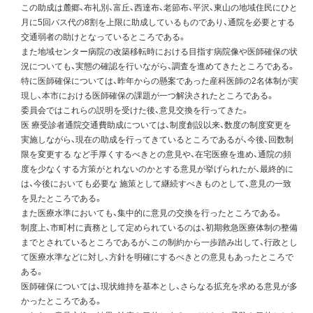
この助成は麓郷、布礼別、富丘、西達布、老節布、平沢、東山の地域住民にひと
月に5回バス代の8割を上限に助成しているものであり、通院を必要とする
交通弱者の助けとなっているところである。
また地域センター病院の改築移転時における目指す病院像や医師確保の状
況についても、実態の確認を行いながら、調査を進めてきたところである。
特に医師確保については、昨年からの懸案であった産科医師の2名体制が実
現し、本市における医師確保の課題が一つ解決されたところである。
委員会ではこれらの説明を受けた後、意見交換を行ってきた。
医 療受診者通院交通費助成については、制度創設以来、数度の制度変更を
実施しながら、現在の助成を行ってきているところであるが、今後、回数制
限を変更する など手厚くするべきとの意見や、在宅医療を進め、通院の頻
度を少なくする方策がとれないのかとする意見が挙げられたが、最終的に
は、今後においても必要な 施策として継続すべきものとして、意見の一致
を見たところである。
また医療水準においても、集中的に意見の交換を行ったところである。
制度上、市町村に責務として定められているのは、初期救急医療体制の整備
までとされているところであるが、この制約から一歩踏み出して、行政とし
て医療水準などに対し、方針を明確にするべきとの意見もあったところで
ある。
医師確保については、現状維持を基本とし、さらなる拡充を求める意見が多
かったところである。