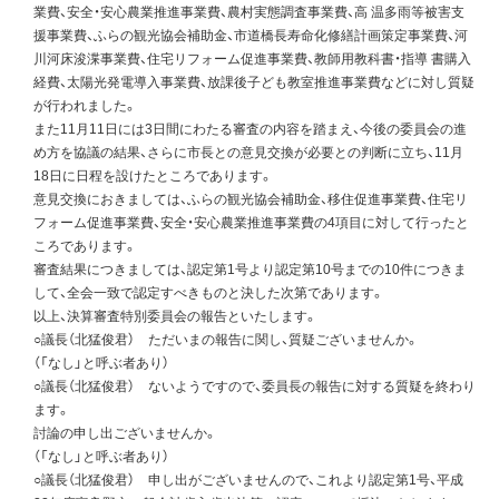
業費、安全・安心農業推進事業費、農村実態調査事業費、高 温多雨等被害支
援事業費、ふらの観光協会補助金、市道橋長寿命化修繕計画策定事業費、河
川河床浚渫事業費、住宅リフォーム促進事業費、教師用教科書・指導 書購入
経費、太陽光発電導入事業費、放課後子ども教室推進事業費などに対し質疑
が行われました。
また11月11日には3日間にわたる審査の内容を踏まえ、今後の委員会の進
め方を協議の結果、さらに市長との意見交換が必要との判断に立ち、11月
18日に日程を設けたところであります。
意見交換におきましては、ふらの観光協会補助金、移住促進事業費、住宅リ
フォーム促進事業費、安全・安心農業推進事業費の4項目に対して行ったと
ころであります。
審査結果につきましては、認定第1号より認定第10号までの10件につきま
して、全会一致で認定すべきものと決した次第であります。
以上、決算審査特別委員会の報告といたします。
○議長（北猛俊君） ただいまの報告に関し、質疑ございませんか。
（「なし」と呼ぶ者あり）
○議長（北猛俊君） ないようですので、委員長の報告に対する質疑を終わり
ます。
討論の申し出ございませんか。
（「なし」と呼ぶ者あり）
○議長（北猛俊君） 申し出がございませんので、これより認定第1号、平成