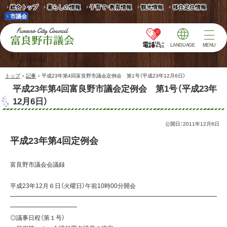
総合トップ
暮らしの情報
子育て・教育情報
観光情報
移住定住情報
市議会
LANGUAGE
MENU
富良野市議会 Furano
City Council
›
›
トップ
記事
平成23年第4回富良野市議会定例会 第1号（平成23年12月6日）
平成23年第4回富良野市議会定例会 第1号（平成23年
12月6日）
公開日：
2011年12月6日
平成23年第4回定例会
富良野市議会会議録
平成23年12月６日（火曜日）午前10時00分開会
━━━━━━━━━━━━━━━━━━━━━━━━━━━━━━━━━━
━━━━━━━━━━━
◎議事日程（第１号）