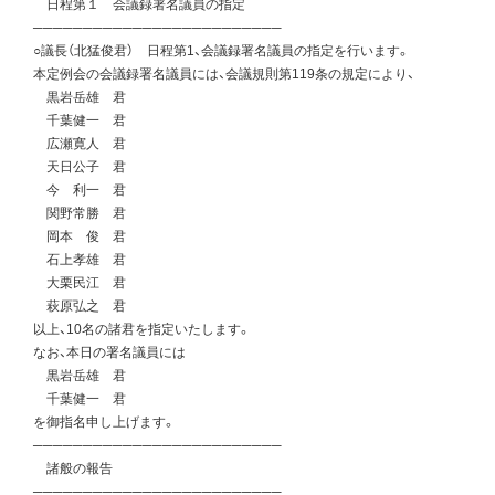
日程第１ 会議録署名議員の指定
─────────────────────────
○議長（北猛俊君） 日程第1、会議録署名議員の指定を行います。
本定例会の会議録署名議員には、会議規則第119条の規定により、
黒岩岳雄 君
千葉健一 君
広瀬寛人 君
天日公子 君
今 利一 君
関野常勝 君
岡本 俊 君
石上孝雄 君
大栗民江 君
萩原弘之 君
以上、10名の諸君を指定いたします。
なお、本日の署名議員には
黒岩岳雄 君
千葉健一 君
を御指名申し上げます。
─────────────────────────
諸般の報告
─────────────────────────