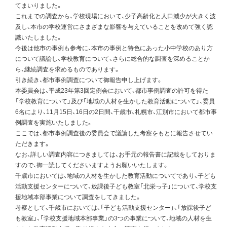
てまいりました。
これまでの調査から、学校現場において、少子高齢化と人口減少が大きく波
及し、本市の学校運営にさまざまな影響を与えていることを改めて強く認
識いたしました。
今後は他市の事例も参考に、本市の事例と特色にあった小中学校のあり方
について議論し、学校教育について、さらに総合的な調査を深めることか
ら、継続調査を求めるものであります。
引き続き、都市事例調査について御報告申し上げます。
本委員会は、平成23年第3回定例会において、都市事例調査の許可を得た
「学校教育について」及び「地域の人材を生かした教育活動について」、委員
6名により、11月15日、16日の2日間、千歳市、札幌市、江別市において都市事
例調査を実施いたしました。
ここでは、都市事例調査後の委員会で議論した考察をもとに報告させてい
ただきます。
なお、詳しい調査内容につきましては、お手元の報告書に記載をしておりま
すので、御一読してくださいますようお願いいたします。
千歳市においては、地域の人材を生かした教育活動についてであり、子ども
活動支援センターについて、放課後子ども教室「北栄っ子」について、学校支
援地域本部事業について調査をしてきました。
考察として、千歳市においては、「子ども活動支援センター」、「放課後子ど
も教室」、「学校支援地域本部事業」の3つの事業について、地域の人材を生