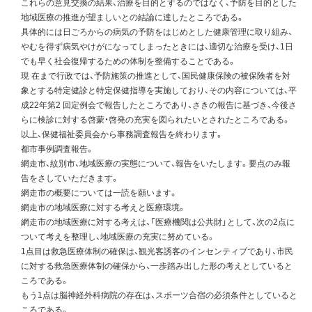
これらの意見交換の結果、治療を目的とするのではなく、予防を目的とした
地域医療の推進が望ましいとの結論に達したところである。
具体的には日ごろからの病気の予防をはじめとした健康管理に取り組み、
やむを得ず病気やけがになってしまったときには、適切な治療を受け、1日
でも早く社会復帰するための体制を整備することである。
現 在まで行政では、予防施策の推進として、国民健康保険の被保険者を対
象とする特定健診と特定保健指導を実施しており、その内容については、平
成22年第2 回定例会で報告したところであり、さきの報告に基づき、今後さ
らに検診に対する啓蒙・啓発の充実を図られたいとされたところである。
以上、保健福祉委員会から事務調査報告を終わります。
都市事例調査報告。
網走市、紋別市、地域医療の実態について、報告をいたします。要点のみ報
告をさしていただきます。
網走市の概要については一読を願います。
網走市の地域医療に対する考えと医療環境。
網走市の地域医療に対する考えは、「医療機関は公共財」として、次の2点に
ついて考えを整理し、地域医療の充実に努めている。
1点目は救急医療体制の確保は、観光客誘客のインセンティブであり、市民
に対する救急医療体制の確保から、一歩踏み出した形の考えとしていると
ころである。
もう1点は脳神経外科病院の存在は、スポーツ合宿の必須条件としていると
ころである。