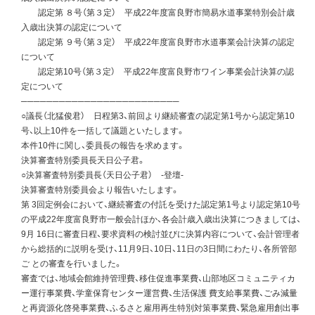
認定第 ８号（第３定） 平成22年度富良野市簡易水道事業特別会計歳
入歳出決算の認定について
認定第 ９号（第３定） 平成22年度富良野市水道事業会計決算の認定
について
認定第10号（第３定） 平成22年度富良野市ワイン事業会計決算の認
定について
─────────────────────────
○議長（北猛俊君） 日程第3、前回より継続審査の認定第1号から認定第10
号、以上10件を一括して議題といたします。
本件10件に関し、委員長の報告を求めます。
決算審査特別委員長天日公子君。
○決算審査特別委員長（天日公子君） -登壇-
決算審査特別委員会より報告いたします。
第 3回定例会において、継続審査の付託を受けた認定第1号より認定第10号
の平成22年度富良野市一般会計ほか、各会計歳入歳出決算につきましては、
9月 16日に審査日程、要求資料の検討並びに決算内容について、会計管理者
から総括的に説明を受け、11月9日、10日、11日の3日間にわたり、各所管部
ご との審査を行いました。
審査では、地域会館維持管理費、移住促進事業費、山部地区コミュニティカ
ー運行事業費、学童保育センター運営費、生活保護 費支給事業費、ごみ減量
と再資源化啓発事業費、ふるさと雇用再生特別対策事業費、緊急雇用創出事