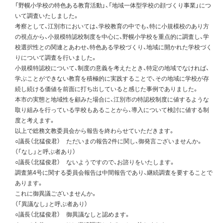
「野幌小学校の特色ある教育活動」、「地域一体型学校の顔づくり事業」につ
いて調査いたしました。
考察として、江別市においては、学校教育の中でも、特に小規模校のあり方
の視点から、小規模特認校制度を中心に、野幌小学校を重点的に調査し、学
校選択性との関連とあわせ、特色ある学校づくり、地域に開かれた学校づく
りについて調査を行いました。
小規模特認校について、制度の意義を考えたとき、特定の地域でなければ、
学ぶことができない教育を積極的に実践することで、その地域に学校が存
続し続ける価値を前面に打ち出していると感じた事例でありました。
本市の実態と地域性を顧みた場合に、江別市の特認校制度に値するような
取り組みを行っている学校もあることから、導入について検討に値する制
度と考えます。
以上で総務文教委員会から報告を終わらせていただきます。
○議長（北猛俊君） ただいまの報告2件に関し、御発言ございませんか。
（「なし」と呼ぶ者あり）
○議長（北猛俊君） ないようですので、お諮りをいたします。
調査第4号に関する委員会報告は中間報告であり、継続調査を要することで
あります。
これに御異議ございませんか。
（「異議なし」と呼ぶ者あり）
○議長（北猛俊君） 御異議なしと認めます。