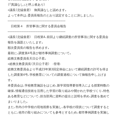
（「異議なし」と呼ぶ者あり）
○議長（北猛俊君） 御異議なしと認めます。
よって本件は、委員長報告のとおり認定することに決しました。
─────────────────────────
日程第４ 所管事項に関する委員会報告
─────────────────────────
○議長（北猛俊君） 日程第4、前回より継続調査の所管事項に関する委員会
報告を議題といたします。
順次委員長の報告を求めます。
最初に、調査第4号及び都市事例調査について。
総務文教委員長天日公子君。
○総務文教委員長（天日公子君） -登壇-
総務文教委員会より平成23年第3回定例会において継続調査の許可を得ま
した調査第4号、学校教育についての調査過程について御報告申し上げま
す。
本委員会は、学校教育施設をはじめ、新学習指導要領導入による授業時数の
確保、情報通信技術を活用した学習の取り組みや開かれた学校づくり、特色
ある教育などについて、担当部局に資料の提出と説明を求め、調査を進めて
まいりました。
また、市内小中学校の現地視察を実施し、各学校の現状について調査すると
ともに、他市の取り組みについても参考とするため、都市事例調査を実施し