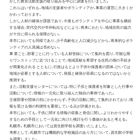
かした教育活動支援の取り組みを中心に調査を行いました。
これらはいずれも、地域の支援者やボランティアが、事業の運営に大きくか
かわっております。
しかし人材の確保が課題であり、今後もボランティアを中心に事業を継続
する場合、世代交代や市外転出などにより、将来にわたり、地域住民の協力
が十分に得られる保障がない。
本市においても同様であり、少子高齢化と人口減少などから、将来的なボラ
ンティアの人員減は否めない。
事 業ごと、部署ごとに行っている人材登録について集約を図り、可能な限
りワンストップに近づけることで、地域貢献を希望する住民の側の手続き
が簡素化される とともに、行政はもとより子供や保護者の団体、ひいては
地域が必要とする人材について、発掘と確保が容易になるのではないかと
推測する。
また、活動支援センターについては、特に子供と保護者を対象とした行事や
活動について、情報の一元化に取り組んだ独自の事例であった。
主催部署や団体の別にかかわらず、子供の活動に関して集約されており、情
報を受ける側の利便性を重視している点が評価される。
本市においても、子供に関する情報の収集と発信に関し、よりわかりやすく
するための手段として一元化に向けた検討を行う価値があると考える。
札幌市。札幌市においては資生館学校を調査いたしました。
考察として、札幌市では機能的な学校施設のあり方について、資生館小学校
を調査しました。