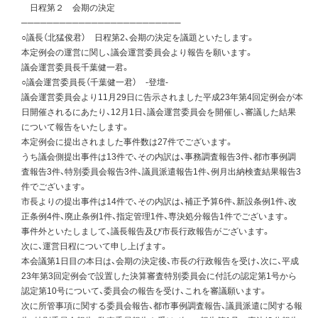
日程第２ 会期の決定
─────────────────────────
○議長（北猛俊君） 日程第2、会期の決定を議題といたします。
本定例会の運営に関し、議会運営委員会より報告を願います。
議会運営委員長千葉健一君。
○議会運営委員長（千葉健一君） -登壇-
議会運営委員会より11月29日に告示されました平成23年第4回定例会が本
日開催されるにあたり、12月1日、議会運営委員会を開催し、審議した結果
について報告をいたします。
本定例会に提出されました事件数は27件でございます。
うち議会側提出事件は13件で、その内訳は、事務調査報告3件、都市事例調
査報告3件、特別委員会報告3件、議員派遣報告1件、例月出納検査結果報告3
件でございます。
市長よりの提出事件は14件で、その内訳は、補正予算6件、新設条例1件、改
正条例4件、廃止条例1件、指定管理1件、専決処分報告1件でございます。
事件外といたしまして、議長報告及び市長行政報告がございます。
次に、運営日程について申し上げます。
本会議第1日目の本日は、会期の決定後、市長の行政報告を受け、次に、平成
23年第3回定例会で設置した決算審査特別委員会に付託の認定第1号から
認定第10号について、委員会の報告を受け、これを審議願います。
次に所管事項に関する委員会報告、都市事例調査報告、議員派遣に関する報