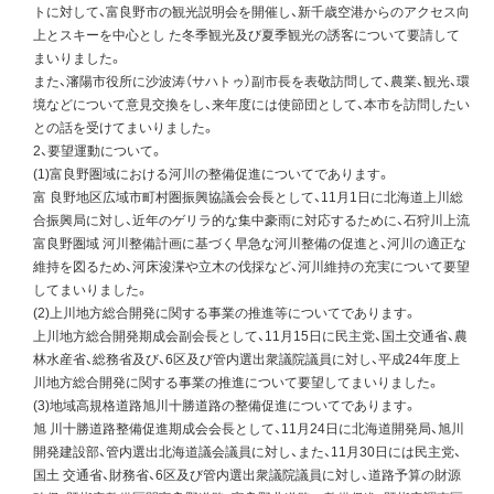
トに対して、富良野市の観光説明会を開催し、新千歳空港からのアクセス向
上とスキーを中心とし た冬季観光及び夏季観光の誘客について要請して
まいりました。
また、瀋陽市役所に沙波涛（サハトゥ）副市長を表敬訪問して、農業、観光、環
境などについて意見交換をし、来年度には使節団として、本市を訪問したい
との話を受けてまいりました。
2、要望運動について。
(1)富良野圏域における河川の整備促進についてであります。
富 良野地区広域市町村圏振興協議会会長として、11月1日に北海道上川総
合振興局に対し、近年のゲリラ的な集中豪雨に対応するために、石狩川上流
富良野圏域 河川整備計画に基づく早急な河川整備の促進と、河川の適正な
維持を図るため、河床浚渫や立木の伐採など、河川維持の充実について要望
してまいりました。
(2)上川地方総合開発に関する事業の推進等についてであります。
上川地方総合開発期成会副会長として、11月15日に民主党、国土交通省、農
林水産省、総務省及び、6区及び管内選出衆議院議員に対し、平成24年度上
川地方総合開発に関する事業の推進について要望してまいりました。
(3)地域高規格道路旭川十勝道路の整備促進についてであります。
旭 川十勝道路整備促進期成会会長として、11月24日に北海道開発局、旭川
開発建設部、管内選出北海道議会議員に対し、また、11月30日には民主党、
国土 交通省、財務省、6区及び管内選出衆議院議員に対し、道路予算の財源