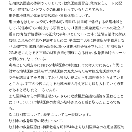
初期救急医療の体制づくりとして、救急医療講習会、救急安心カードの配
布、小児救急ハンドブックの配布も行っているところである。
網走市地域自治体病院等広域化・連携構想について。
網 走市をはじめ、大空町、小清水町、清里町、斜里町で構成する斜網地域と
して、関係市町での解決する項目として、1番目に救急搬送ルールの確立、2
番目に病 院群輪番制への正式な参加、3として1、2に伴う近隣自治体の財政
負担、これらの問題を解決するために、平成22年8月に保健所が事務局とな
り、網走市地 域自治体病院等広域化・連携構想会議を立ち上げ、初期救急と
2次救急における各市町の財政負担が明確になるほか、救急搬送時のルール
が明らかになってい る。
考察として網走市における地域医療の特徴は、その考え方にある。市民に
対する地域医療に限らず、地域医療の充実がもたらす観光客誘致やスポー
ツ合宿誘致までを考慮しており、幅広い視点から地域医療をとらえている
ところは、本市の今後における地域医療の考え方にも取り入れていく必要
があると感じ たところである。
また医師会からの問題提起から、さらに連携構想会議の議論を重ねること
により、よりよい地域医療の実現が期待されると感じ取ったところであ
る。
次に紋別市について。概要については一読願います。
紋別市の救急医療の現状について。
紋別市の救急医療は、初期救急を昭和54年より紋別医師会の在宅当番医制