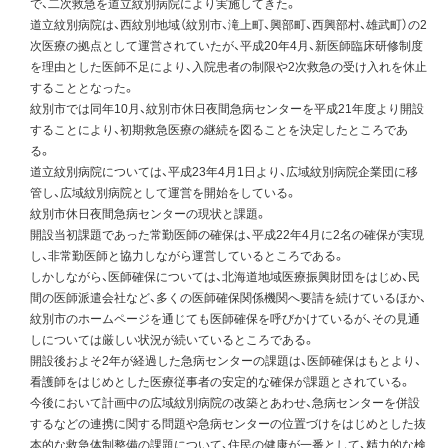
で、二次救急を道立紋別病院により実施してきた。
道立紋別病院は、西紋別地域（紋別市、滝上町、興部町、西興部村、雄武町）の2
次医療の拠点として運営されていたが、平成20年4月、新医師臨床研修制度
を理由とした医師不足により、入院患者の制限や2次救急の受け入れを休止
することとなった。
紋別市では同年10月、紋別市休日夜間急病センターを平成21年度より開設
することにより、初期救急医療の継続を図ることを決定したところであ
る。
道立紋別病院については、平成23年4月1日より、広域紋別病院企業団に移
管し、広域紋別病院として運営を開始をしている。
紋別市休日夜間急病センターの現状と課題。
開設当初課題であった常勤医師の確保は、平成22年4月に2名の確保が実現
し、非常勤医師と協力しながら運営しているところである。
しかしながら、医師確保については、北海道地域医療振興財団をはじめ、民
間の医師派遣会社など、多くの医師確保関係機関へ要請を続けているほか、
紋別市のホームページを通じても医師確保を呼びかけているが、その見通
しについては厳しい状況が続いているところである。
開設後およそ2年が経過した急病センターの課題は、医師確保はもとより、
看護師をはじめとした医療従事者の安定的な確保が課題とされている。
今後において計画中の広域紋別病院の改築とあわせ、急病センターを併設
するなどの連携に関する問題や急病センターの位置づけをはじめとした抜
本的な救急体制整備の課題について、住民の健康が一番として、精力的な検