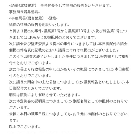
○議長（北猛俊君） 事務局長をして諸般の報告をいたさせます。
事務局長岩鼻勉君。
○事務局長（岩鼻勉君） -登壇-
議長の諸般の報告を朗読いたします。
市長より提出の事件、議案第1号から議案第13号まで、及び報告第1号につ
きましては、あらかじめ御配付のとおりでございます。
次に議会及び監査委員より提出の事件につきましては、本日御配付の議会
側提出件名表に記載のとおり、議長にそれぞれ提出がございました。
このうち、調査の終了いたしました事件につきましては、報告書として御配
付のとおりでございます。
次に市長より行政報告の申し出があり、その概要につきましては、本日御配
付のとおりでございます。
次に議長の閉会中の主な公務につきましては、議長報告といたしまして、本
日御配付のとおりでございます。
朗読は慣例により省略させていただきます。
次に本定例会の説明員につきましては、別紙名簿として御配付のとおりで
ございます。
最後に本日の議事日程につきましても、お手元に御配付のとおりでござい
ます。
以上でございます。
─────────────────────────