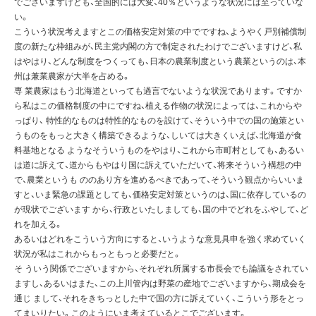
でございますけども、全国的には大変、40％というような状況には至っていな
い。
こういう状況考えますとこの価格安定対策の中でですね、ようやく戸別補償制
度の新たな枠組みが、民主党内閣の方で制定されたわけでございますけど、私
はやはり、どんな制度をつくっても、日本の農業制度という農業というのは、本
州は兼業農家が大半を占める。
専 業農家はもう北海道といっても過言でないような状況であります。ですか
ら私はこの価格制度の中にですね、植える作物の状況によっては、これからや
っぱり、 特性的なものは特性的なものを設けて、そういう中での国の施策とい
うものをもっと大きく構築できるような、しいては大きくいえば、北海道が食
料基地となる ようなそういうものをやはり、これから市町村としても、あるい
は道に訴えて、道からもやはり国に訴えていただいて、将来そういう構想の中
で、農業というも ののあり方を進めるべきであって、そういう観点からいいま
すと、いま緊急の課題としても、価格安定対策というのは、国に依存しているの
が現状でございます から、行政といたしましても、国の中でどれをふやして、ど
れを加える。
あるいはどれをこういう方向にすると、いうような意見具申を強く求めていく
状況が私はこれからもっともっと必要だと。
そ ういう関係でございますから、それぞれ所属する市長会でも論議をされてい
ますし、あるいはまた、この上川管内は野菜の産地でございますから、期成会を
通じ まして、それをきちっとした中で国の方に訴えていく、こういう形をとっ
てまいりたい。このようにいま考えているとこでございます。