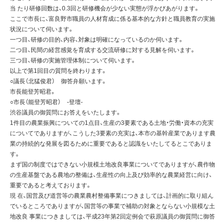
当 たり研修回数は、0.3回と研修機会が少ない実態が浮かびあがります。
ここで市長に、富良野市職員の人材育成に係る基本的な方針と職員教育の実施
状況について伺います。
一つ目、研修の目的、内容、対象は明確になっているのか伺います。
二つ目、民間の経営感覚を育成する交流研修に対する見解を伺います。
三つ目、研修の実施管理体制について伺います。
以上で第1回目の質問を終わります。
○議長（北猛俊君） 御答弁願います。
市長能登芳昭君。
○市長（能登芳昭君） -登壇-
渋谷議員の御質問にお答えをいたします。
1件目の農業振興についての1点目、生産の3要素である土地・労働・資本の充実
についてでありますが、こうした3要素の充実は、本市の基幹産業であります農
業の持続的な発展を図るために重要であると認識をいたしてるとこでありま
す。
まず国の制度ではできない小規模土地改良事業についてでありますが、農作物
の生産基盤である農地の整備は、生産性の向上及び効率的な農業経営に向け、
重要であると考えております。
現 在、国営及び道営等の農業農村整備事業につきましては、計画的に取り組ん
でいるところでありますが、国営等の事業で補助の対象とならない小規模な土
地改良 事業につきましては、平成23年第2回定例会で萩原議員の御質問に御答