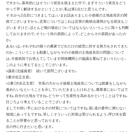
ですから、基本的にはそういう状況を踏まえた中で、まずそういう状況をどう
やって早く解決するかということが、私は第1点だと思うんです。
そ れから2点目につきましては、いまお話ありました小規模の土地改良区の関
係でございますから、災害についてはこれは災害の救助法適用がなる状況もご
ざいま すけど、ほとんど畑の場合についてはならないというふうに我々も判断
しておりますので、そういう何の原因によって、どこからその原因があったの
か。
あるいは、それぞれの個々の農家でどれだけの経営に対する努力をされてきた
のか、こういうことも勘案しながらその小規模の土地改良区の問題について
は、今後前段でお答えてしています関係機関との協議を重ねてまいりたいと、
このように考えてるとこでございます。
○議長（北猛俊君） 続いて質問ございますか。
1番渋谷正文君。
○1番（渋谷正文君） 市長の方から小規模土地改良については勘案をしながら
進めたいなということを示していただきましたけれども、農業者においてはで
すね、自分の土地をですね、どうやって生産性を高めるかということはですね、
日ごろより考えていることでございます。
ましてや担い手におけるその対策についてはですね、国、道の要件に満たない
地域にあってもですね、等しくそういった対策は受けられるよう、呼び水を図
ることが肝要かと思っております。
次の件に行きたいと思います。