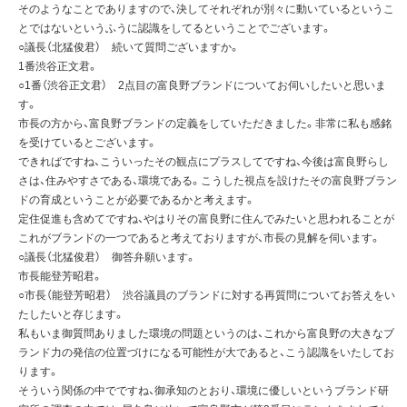
そのようなことでありますので、決してそれぞれが別々に動いているというこ
とではないというふうに認識をしてるということでございます。
○議長（北猛俊君） 続いて質問ございますか。
1番渋谷正文君。
○1番（渋谷正文君） 2点目の富良野ブランドについてお伺いしたいと思いま
す。
市長の方から、富良野ブランドの定義をしていただきました。非常に私も感銘
を受けているとございます。
できればですね、こういったその観点にプラスしてですね、今後は富良野らし
さは、住みやすさである、環境である。こうした視点を設けたその富良野ブラン
ドの育成ということが必要であるかと考えます。
定住促進も含めてですね、やはりその富良野に住んでみたいと思われることが
これがブランドの一つであると考えておりますが、市長の見解を伺います。
○議長（北猛俊君） 御答弁願います。
市長能登芳昭君。
○市長（能登芳昭君） 渋谷議員のブランドに対する再質問についてお答えをい
たしたいと存じます。
私もいま御質問ありました環境の問題というのは、これから富良野の大きなブ
ランド力の発信の位置づけになる可能性が大であると、こう認識をいたしてお
ります。
そういう関係の中でですね、御承知のとおり、環境に優しいというブランド研