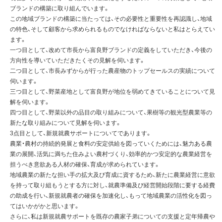
ブランドの構築に取り組んでいます。
この地域ブランドの構築に当たっては、その必要性と重要性を再認識し、地域
の特色、そして顧客から求められるものでなければならないと私はとらえてい
ます。
一つ目として、改めて市長から富良野ブランドの定義をしていただき、今後の
方向性を導いていただきたくその見解を伺います。
二つ目として、市長みずからが行った農産物のトップセールスの実績について
伺います。
三つ目として、野菜産地として富良野が地位を弱めてきていることについて見
解を伺います。
四つ目として、野菜以外の品目の取り組みについて、果樹等の観光型農業等の
新たな取り組みについて見解を伺います。
3点目として、新規就農サポートについてであります。
農業・農村の持続的発展と食料の安定供給を図っていくためには、魅力ある農
業の展開、活気に満ちた住みよい農村づくり、効率的かつ安定的な農業経営を
担うべき意欲ある人材の確保、育成が求められています。
地域農業の新たな担い手の拡大及び育成に資するため、新たに農業経営に意欲
を持って取り組もうとする方に対し、就農準備及び経営開始段階に要する経費
の助成を行い、新規就農者の確保を加速化し、もって地域農業の活性化を図っ
てはいかがかと思います。
さらに、私は新規就農サポートを既存の農家子弟についての支援と定年帰農や