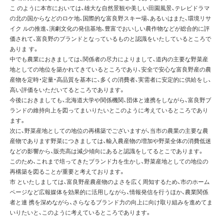
こ のように本市においては、雄大な自然景観や美しい田園風景、テレビドラマ
の北の国からなどのロケ地、国際的な富良野スキー場、あるいはまた、環境リサ
イク ルの推進、演劇文化の発信基地、豊富でおいしい農作物などが総合的に評
価されて、富良野のブランドとなっているものと認識をいたしているところで
ありま す。
中でも農業におきましては、関係者の尽力によりまして、道内の主要な野菜産
地としての地位を築かれてきているところであり、安全で安心な富良野産の農
産物を定時・定量・高品質を基本に、多くの消費者、実需者に安定的に供給をし、
高い評価をいただいてるところであります。
今後におきましても、北海道大学や関係機関、団体と連携をしながら、富良野ブ
ランドの維持向上を図ってまいりたいとこのように考えているところであり
ます。
次に、野菜産地としての地位の再構築でございますが、当市の農業の主要な農
産物であります野菜につきましては、輸入農産物の増加や野菜全体の消費低迷
などの影響から、販売高は減少傾向にあると認識をしてるとこであります。
このため、これまで培ってきたブランド力を生かし、野菜産地としての地位の
再構築を図ることが重要と考えております。
市 といたしましては、富良野産農産物のよさを広く周知するため、市のホーム
ページなど広報媒体を効果的に活用しながら、情報発信を行うほか、農業関係
者と連 携を深めながら、さらなるブランド力の向上に向け取り組みを進めてま
いりたいと、このように考えているところであります。