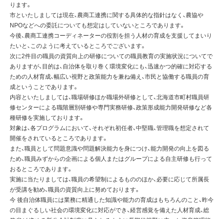
ります。
市といたしましては現在、農商工連携に関する具体的な指針はなく、農協や
NPOなどへの委託についても想定はしていないところであります。
今後、農商工連携コーディネーターの役割を担う人材の育成を支援してまいり
たいと、このように考えているところでございます。
次に2件目の職員の資質向上の研修についての職員教育の実施状況についてで
ありますが、目的は、自治体を取り巻く環境変化にも、迅速かつ的確に対応する
ための人材育成、幅広い視野と政策能力を兼ね備え、市民と協働する職員の育
成ということであります。
内容といたしましては、職場研修ほか職場外研修として、北海道市町村職員研
修センターによる職階層別研修や専門実務研修、政策形成能力開発研修など各
種研修を実施しております。
対象は、各プログラムにおいて、それぞれ初任者、中堅職、管理職を想定されて
開催をされているところであります。
また、職員として問題意識や問題解決能力を身につけ、能力開発の向上を図る
ため、職員みずからの企画による個人またはグループによる自主研修も行って
おるところであります。
実施に当たりましては、職員の希望制によるもののほか、必要に応じて所属長
が受講を勧め、職員の資質向上に努めております。
今 後自治体職員には業務に精通した知識や能力の育成はもちろんのこと、昨今
の目まぐるしい社会の環境変化に対応ができ、経営感覚を備えた人材育成、総