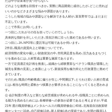
たは中小企業者が見つからない。
どのような連携を目指すべきか。実際に商品開発に成功したが、どこに売れば
いいのかなどさまざまな悩みや課題があります。
こうした地域の悩みや課題などを解決できる人材が、富良野市では、まだまだ
不足しています。
ここで市長にお伺いします。
一つ目に、だれがその任を担っていくのでしょうか。
具体的な指針を示しいただき、現在計画に沿った進めであるか伺います。
二つ目に、JA、NPO等に委託等は可能であるか伺います。
2件目、職員の資質向上と研修についてです。
経済情勢の変化や厳しい財政状況の中、市民満足度を高め、活力あるまちづく
りを進めるには、人材育成は重要な施策であります。
一方で定員適正化計画を推進し、組織から経験豊富なベテラン職員が退職した
補充を業務の見直しと改善によって、新規採用を極力抑えた行政運営に努めて
きています。
そのため、職員の年齢構成に偏りが生じ、中間層以下、とりわけ若い人材の育成
には、相当な時間と柔軟かつ慎重さが要求されることになってくると思われま
す。
公 会計制度の導入など新たな経営感覚が求められる中、役職員ごとに求められ
る能力を高めるためには、各種研修への参加が必要であると考えますが、平成
21年 度の職員研修はメンタルヘルスの職員研修会に40名、北海道自治政策研
修センターに33名、自己研修13名、新人研修1名の実績であり、年間の職員1人