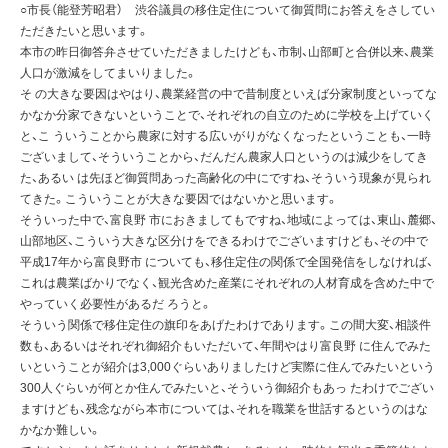
○市長（能登芳昭君） 渋谷議員の移住定住について御質問にお答えをさしてい
ただきたいと思います。
本市の昨日御答弁させていただきましたけども、市制、山部町と合併以来、農業
人口が激減をしてまいりました。
そ の大きな要因はやはり、農業経営の中で昔制度といえば分家制度といってな
かなか分家できないということで、それぞれの自立のために学校を上げていく
と、こ ういうことから農家に対する広いがりがなくなったということも、一時
ございまして、そういうことから、だんだん農家人口というのは減少をしてき
た、あるい は先ほど御質問あった高齢化の中にですね、そういう現象が見られ
てきた。こういうことが大きな要因ではないかと思います。
そういった中で、富良野 市におきましてもですね、地域によっては、東山、麓郷、
山部地区、こういう大きな区分けをできるわけでございますけども、その中で
平成17年から富良野市 についても、移住定住の関係で全国発信をしなければ、
これは農業ばかりでなく、観光含めた産業にそれぞれの人材育成を含めた中で
やっていく必要性があるだ ろうと。
そういう関係で移住定住の旗印をあげたわけであります。この間大変、相談件
数も、あるいはそれぞれ御紹介もいただいて、年間やはり富良野 に住んでみた
いということが紹介は3,000ぐらいありましたけど実際に住んでみたいという
300人ぐらいが何とか住んでみたいと、そういう御紹介もあっ たわけでござい
ますけども、残念ながら本市については、それを職業を世話するというのはな
かなか難しい。