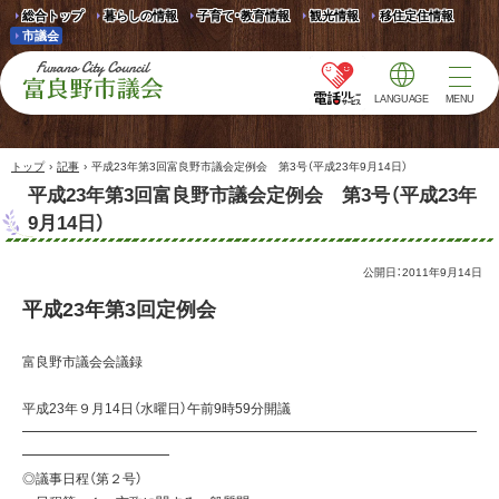
総合トップ
暮らしの情報
子育て・教育情報
観光情報
移住定住情報
市議会
LANGUAGE
MENU
富良野市議会 Furano
City Council
›
›
トップ
記事
平成23年第3回富良野市議会定例会 第3号（平成23年9月14日）
平成23年第3回富良野市議会定例会 第3号（平成23年
9月14日）
公開日：
2011年9月14日
平成23年第3回定例会
富良野市議会会議録
平成23年９月14日（水曜日）午前9時59分開議
━━━━━━━━━━━━━━━━━━━━━━━━━━━━━━━━━━
━━━━━━━━━━━
◎議事日程（第２号）