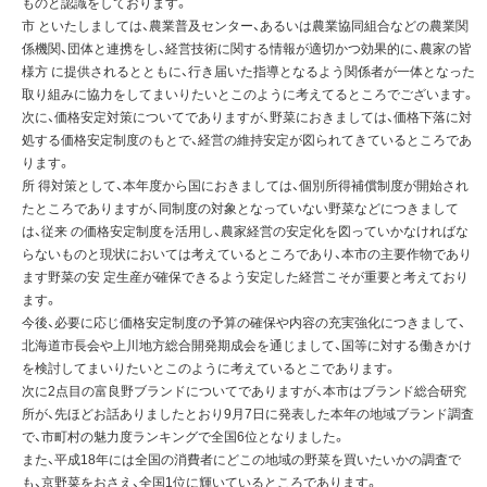
ものと認識をしております。
市 といたしましては、農業普及センター、あるいは農業協同組合などの農業関
係機関、団体と連携をし、経営技術に関する情報が適切かつ効果的に、農家の皆
様方 に提供されるとともに、行き届いた指導となるよう関係者が一体となった
取り組みに協力をしてまいりたいとこのように考えてるところでございます。
次に、価格安定対策についてでありますが、野菜におきましては、価格下落に対
処する価格安定制度のもとで、経営の維持安定が図られてきているところであ
ります。
所 得対策として、本年度から国におきましては、個別所得補償制度が開始され
たところでありますが、同制度の対象となっていない野菜などにつきまして
は、従来 の価格安定制度を活用し、農家経営の安定化を図っていかなければな
らないものと現状においては考えているところであり、本市の主要作物であり
ます野菜の安 定生産が確保できるよう安定した経営こそが重要と考えており
ます。
今後、必要に応じ価格安定制度の予算の確保や内容の充実強化につきまして、
北海道市長会や上川地方総合開発期成会を通じまして、国等に対する働きかけ
を検討してまいりたいとこのように考えているとこであります。
次に2点目の富良野ブランドについてでありますが、本市はブランド総合研究
所が、先ほどお話ありましたとおり9月7日に発表した本年の地域ブランド調査
で、市町村の魅力度ランキングで全国6位となりました。
また、平成18年には全国の消費者にどこの地域の野菜を買いたいかの調査で
も、京野菜をおさえ、全国1位に輝いているところであります。