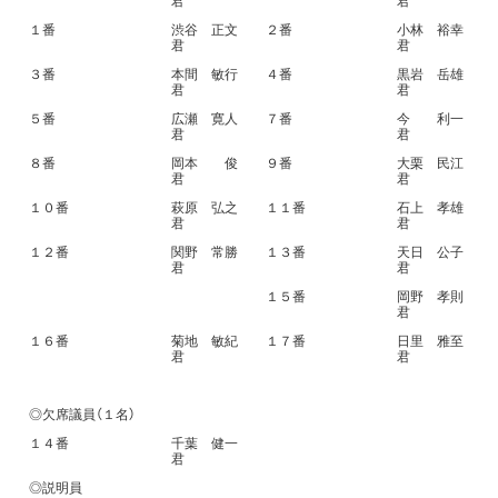
君
君
１番
渋谷 正文
２番
小林 裕幸
君
君
３番
本間 敏行
４番
黒岩 岳雄
君
君
５番
広瀬 寛人
７番
今 利一
君
君
８番
岡本 俊
９番
大栗 民江
君
君
１０番
萩原 弘之
１１番
石上 孝雄
君
君
１２番
関野 常勝
１３番
天日 公子
君
君
１５番
岡野 孝則
君
１６番
菊地 敏紀
１７番
日里 雅至
君
君
◎欠席議員（１名）
１４番
千葉 健一
君
◎説明員