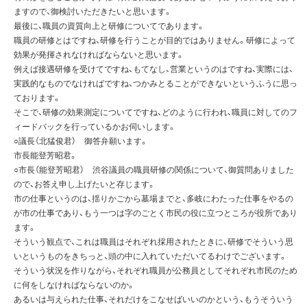
ますので、御検討いただきたいと思います。
最後に、職員の資質向上と研修についてであります。
職員の研修とはですね、研修を行うことが目的ではありません。研修によって
効果が発揮されなければならないと思います。
例えば接遇研修を受けてですね、もてなし、営業というのはですね、実際には、
実践的なものでなければですね、つかみとることができないというふうに思っ
ております。
そこで、研修の効果測定についてですね、どのように行われ、職員に対してのフ
ィードバックを行っているかお伺いします。
○議長（北猛俊君） 御答弁願います。
市長能登芳昭君。
○市長（能登芳昭君） 渋谷議員の職員研修の関係について、御質問ありました
ので、お答え申し上げたいと存じます。
市の仕事というのは、揺りかごから墓場までと、多岐にわたった仕事をやるの
が市の仕事であり、もう一つは字のごとく市民の役に立つところが役所であり
ます。
そういう観点で、これは職員はそれぞれ採用されたときに、研修でそういう思
いというものをきちっと、頭の中に入れていただいてるわけでございます。
そういう状況を作りながら、それぞれ職員が公務員としてそれぞれ市民のため
に何をしなければならないのか。
あるいは与えられた仕事、それだけをこなせばいいのかという、もうそういう