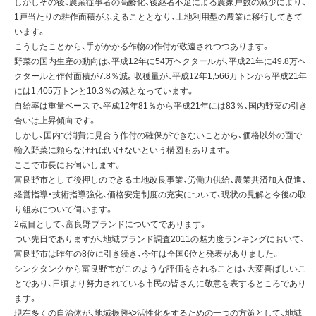
しかしその後、農業従事者の高齢化、後継者不足による農家戸数の減少により、
1戸当たりの耕作面積がふえることとなり、土地利用型の農業に移行してきて
います。
こうしたことから、手がかかる作物の作付が敬遠されつつあります。
野菜の国内生産の動向は、平成12年に54万ヘクタールが、平成21年に49.8万ヘ
クタールと作付面積が7.8％減。収穫量が、平成12年1,566万トンから平成21年
には1,405万トンと10.3％の減となっています。
自給率は重量ベースで、平成12年81％から平成21年には83％、国内野菜の引き
合いは上昇傾向です。
しかし、国内で消費に見合う作付の確保ができないことから、価格以外の面で
輸入野菜に頼らなければいけないという構図もあります。
ここで市長にお伺いします。
富良野市として後押しのできる土地改良事業、労働力供給、農業共済加入促進、
経営指導・技術指導強化、価格安定制度の充実について、現状の見解と今後の取
り組みについて伺います。
2点目として、富良野ブランドについてであります。
つい先日でありますが、地域ブランド調査2011の魅力度ランキングにおいて、
富良野市は昨年の8位に引き続き、今年は全国6位と発表がありました。
シンクタンクから富良野市がこのような評価をされることは、大変喜ばしいこ
とであり、日頃より努力されている市民の皆さんに敬意を表するところであり
ます。
現在多くの自治体が、地域振興や活性化をするための一つの方策として、地域