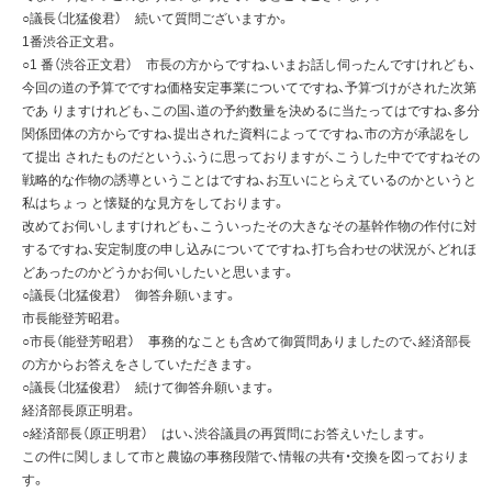
○議長（北猛俊君） 続いて質問ございますか。
1番渋谷正文君。
○1 番（渋谷正文君） 市長の方からですね、いまお話し伺ったんですけれども、
今回の道の予算でですね価格安定事業についてですね、予算づけがされた次第
であ りますけれども、この国、道の予約数量を決めるに当たってはですね、多分
関係団体の方からですね、提出された資料によってですね、市の方が承認をし
て提出 されたものだというふうに思っておりますが、こうした中でですねその
戦略的な作物の誘導ということはですね、お互いにとらえているのかというと
私はちょっ と懐疑的な見方をしております。
改めてお伺いしますけれども、こういったその大きなその基幹作物の作付に対
するですね、安定制度の申し込みについてですね、打ち合わせの状況が、どれほ
どあったのかどうかお伺いしたいと思います。
○議長（北猛俊君） 御答弁願います。
市長能登芳昭君。
○市長（能登芳昭君） 事務的なことも含めて御質問ありましたので、経済部長
の方からお答えをさしていただきます。
○議長（北猛俊君） 続けて御答弁願います。
経済部長原正明君。
○経済部長（原正明君） はい、渋谷議員の再質問にお答えいたします。
この件に関しまして市と農協の事務段階で、情報の共有・交換を図っておりま
す。