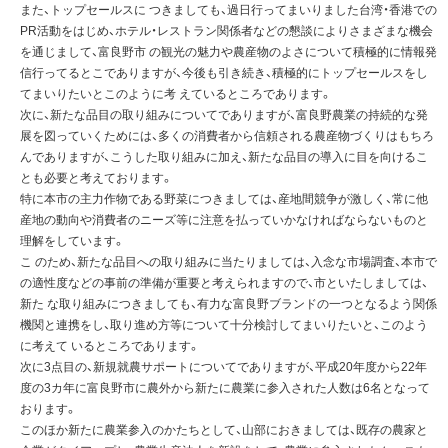
また、トップセールスに つきましても、過日行ってまいりました台湾・香港での
PR活動をはじめ、ホテル・レストラン関係者などの懇談によりさまざまな機会
を通じまして、富良野市 の観光の魅力や農産物のよさについて積極的に情報発
信行ってるとこでありますが、今後も引き続き、積極的にトップセールスをし
てまいりたいとこのように考 えているところであります。
次に、新たな品目の取り組みについてでありますが、富良野農業の持続的な発
展を図っていくためには、多くの消費者から信頼される農産物づくりはもちろ
んでありますが、こうした取り組みに加え、新たな品目の導入に目を向けるこ
とも必要と考えております。
特に本市の主力作物である野菜につきましては、産地間競争が激しく、常に他
産地の動向や消費者のニーズ等に注意を払っていかなければならないものと
理解をしています。
こ のため、新たな品目への取り組みに当たりましては、入念な市場調査、本市で
の適性度などの事前の準備が重要と考えられますので、市といたしましては、
新た な取り組みにつきましても、有力な富良野ブランドの一つとなるよう関係
機関と連携をし、取り進め方等について十分検討してまいりたいと、このよう
に考えて いるところであります。
次に3点目の、新規就農サポートについてでありますが、平成20年度から22年
度の3カ年に富良野市に農外から新たに農業に参入された人数は6名となって
おります。
このほか新たに農業参入のかたちとして、山部におきましては、既存の農家と