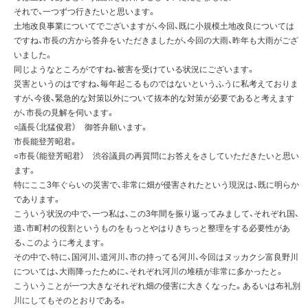
それで、一つずつ行きたいと思います。
土地改良事業についてでございますが、今回、既に小規模土地改良については
ですね、市長の方から答弁をいただきましたが、今回の大雨、昨年も大雨がござ
いました。
同じようなところがですね、被害を受けている状況にございます。
災害というのはですね、毎年起こるものではないというふうに私考えておりま
すが、今後、緊急的な対策以外について抜本的な対策が必要であると考えます
が、市長の見解を伺います。
○議長（北猛俊君） 御答弁願います。
市長能登芳昭君。
○市長（能登芳昭君） 渋谷議員の再質問にお答えをさしていただきたいと思い
ます。
特にここ3年ぐらいの災害で、非常に畑が侵害されたという現況は、既に明らか
であります。
こういう状況の中で、一つ私は、この3年間を振り返ってみまして、それぞれ国、
道、市町村の役割というものをもっとやはりきちっと整理をする必要性があ
る、このように考えます。
その中で、特に、国河川、道河川、市の持ってる河川、今回はヌッカクシ富良野川
については、大雨降ったために、それぞれ河川の堆積が非常に多かったと。
こういうことが一つ大きなそれぞれ畑の侵害に大きくなった。あるいは布礼別
川にしてもそのとおりである。