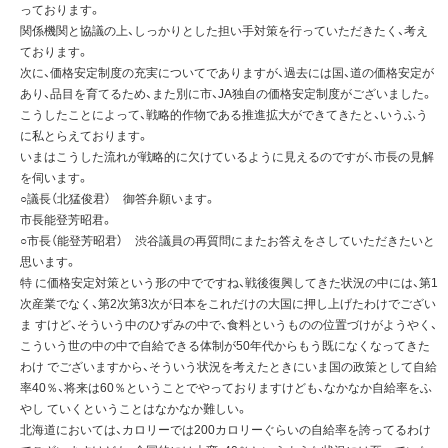
っております。
関係機関と協議の上、しっかりとした担い手対策を行っていただきたく、考え
ております。
次に、価格安定制度の充実についてでありますが、過去には国、道の価格安定が
あり、品目を育てるため、また別に市、JA独自の価格安定制度がございました。
こうしたことによって、戦略的作物である推進拡大ができてきたと、いうふう
に私とらえております。
いまはこうした流れが戦略的に欠けているように見えるのですが、市長の見解
を伺います。
○議長（北猛俊君） 御答弁願います。
市長能登芳昭君。
○市長（能登芳昭君） 渋谷議員の再質問にまたお答えをさしていただきたいと
思います。
特 に価格安定対策という形の中でですね、戦後復興してきた状況の中には、第1
次産業でなく、第2次第3次が日本をこれだけの大国に押し上げたわけでござい
ま すけど、そういう中のひずみの中で、食料というものの位置づけがようやく、
こういう世の中の中で自給できる体制が50年代からもう既になくなってきた
わけ でございますから、そういう状況を考えたときにいま国の政策として自給
率40％、将来は60％ということでやっておりますけども、なかなか自給率をふ
やし ていくということはなかなか難しい。
北海道においては、カロリーでは200カロリーぐらいの自給率を誇ってるわけ