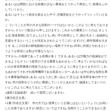
あるいは山間部における収穫の少ない農地をどうやって再生して、収穫をふや
していくかと。
あるいはそういう状況を踏まえた中で、労働意欲をどうやってつくっていける
か。
こ ういうことが市の大きな役割の一つではないかと、このように考えておりま
すから、そういう観点から申し上げますと、これからの農業というのは、きょう
も北 海道新聞に出てましたけども、担い手の対策として、国が大きく、金銭的な
支援をするということが決定をされたようでございますけど、耕作面積を大き
くす る、この日本の耕地面積の少ない場所でですね、対等に外国とやれるとい
うような状況には私は今後ならない。
ですから、小規模であっても収穫が多く できる、あるいは労働力の低減化がで
きるようなそういう経営のできる農業もあわせもって、考えていかなければな
いのが富良野農業の現状ではないかと、この ように考えておりますので、これ
もあわせてそれぞれ指導機関である普及センター、あるいは中心的な役割を果
たす農業協同組合、あるいはもう少し突っ込んで 言えば、富良野全体の中でで
すね、市の役割をどうそれに構築していくかとあわせて、協議をしてまいりた
いとこのように考えてるとこでございます。
○議長（北猛俊君） 続いて質問ございますか。
1番渋谷正文君。
○1番（渋谷正文君） 市の方では、指導という立場にはないというふうにお伺い
した次第でありますが、助言についてはですね、当然行うことができるかと思