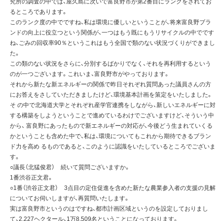
究所の調査の中では、屋久島に次いで富良野市が第2番目にランクをされてお
るところであります。
このランク度の中でですね、私は環境に優しいということが、将来富良野ブラ
ンドの向上に役立つという関係が、一つはもう既にもうリサイクルの中でです
ね、ごみの回収率90％というこれはもう全国で類のない状況づくりができまし
た。
この類のない状況をさらに、分別するばかりでなく、それを再利用するという
のが一つございます。これいま、富良野市がやっております。
それから新たな新エネルギーの関係で昨日それぞれ質問あった議員さんの方
にお答えをさしていただきましたけど、環境基本計画を策定をいたしました。
そ の中で北海道大学とそれぞれ産学官連携をしながら、新しいエネルギーに対
する構築をしようということで進めているわけでございますけど、そういう中
から、 富良野にあったもので新エネルギーの対応が、今後どう生まれていくる
かということも含めた中で、私は、環境についてもこれから期待できるブラン
ド力を高め るものであると、このように認識をいたしているところでございま
す。
○議長（北猛俊君） 続いて質問ございますか。
1番渋谷正文君。
○1番（渋谷正文君） 3点目の定住促進を含めた新たな農業参入者の支援の見解
についてお伺いしますが、再質問いたします。
実は富良野市というのはですね、都市計画区域というのを設定しておりまし
て、2,227ヘクタール、1万8,509名ということになっております。