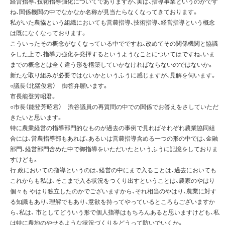
経営指導、技術指導強化についてでありますが、実は、指導事業というのがです
ね、関係機関の中でなかなか名称が見当たらなくなってきております。
私がいた農協という組織においても営農指導、技術指導、経営指導という概念
は既になくなっております。
こういったその概念がなくなっている中でですね、改めてその関係機関と協議
をした上で、指導力強化を発揮するというようなことについてはですね、いま
までの概念とは全く違う形を構築していかなければならないのではないか。
新たな取り組みが必要ではないかというふうに感じますが、見解を伺います。
○議長（北猛俊君） 御答弁願います。
市長能登芳昭君。
○市長（能登芳昭君） 渋谷議員の再質問の中での関係でお答えをさしていただ
きたいと思います。
特に農業経営の指導部門的なものが過去の事例で見ればそれぞれ農業協同組
合には、営農指導部もあれば、あるいは営農指導含める一つの形の中では、金融
部門、経営部門含めた中で御指導をいただいたというふうに記憶をしておりま
すけども。
行 政においての指導というのは、経営の中にまで入ることは、過去においても
これからも私は、そこまで入る状況をつくり出すということは、農家のやはり
個々も やはり独立したのかでございますから、それ相当のやはり、農業に対す
る知識もあり、理解でもあり、意欲を持ってやっているところもございますか
ら、私は、 市としてどういう形で個人指導はもちろんあると思いますけども、私
は特に農地のやせるような状況づくりをどうって防いでいくか。