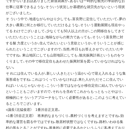
ですからいまお話ありました新規就農か、あるいは一時的な観光の季節的なお
仕事に従事できるような、そういう状況しか基礎的な就労先がないという現状
がございました。
そ ういう中で、地道ながらやはり少しでも、富良野に定住していただいて、夢の
大きい農業に何とか移行していただけるような、そういう運動展開も現在やっ
てる わけでございまして、少なくても50人以上の方が、この間移住をしてきて
いただいたということは、地味ながらの努力であっても、そういう富良野に対
する魅 力度というか、住んでみたいという意欲というか、そういうことが感じ
られたということでございますので、当然、昨日もお答えさせていただいた中
でですね、 東山地区にしても山部地区にしても、観光振興計画というものをつ
くりまして、その中で移住定住もあわせた振興対策を図っていかなければなら
ない。
そ れには住んでいる人が、新しい人きたという温かい心で迎え入れるような集
落形成をですね、これはつくっていかなければ、来た人がただそこに住んでい
ればい いんじゃないかと、こういう形ではなかなか移住定住に結んでいかない
ということもございますので、それらを含めてこれからもっともっとやはり、
積極的にそ ういうアプローチをしていく必要性があると、このように考えてい
るところでございます。
○議長（北猛俊君） 1番渋谷正文君。
○1番（渋谷正文君） 将来的なまちづくり、農村づくりを考えますとですね、効
率的な運営を図る中ではですね、散居村状態ではなくですね、路村いわゆる集
村の形をとることがですね、将来的に必要であるかというふうに私考えており