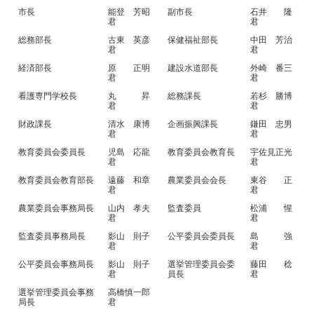
市長
能登 芳昭
副市長
石井 隆
君
君
総務部長
古東 英彦
保健福祉部長
中田 芳治
君
君
経済部長
原 正明
建設水道部長
外崎 番三
君
君
看護専門学校長
丸 昇
総務課長
若杉 勝博
君
君
財政課長
清水 康博
企画振興課長
鎌田 忠男
君
君
教育委員会委員長
児島 応龍
教育委員会教育長
宇佐見正光
君
君
教育委員会教育部長
遠藤 和章
農業委員会会長
東谷 正
君
君
農業委員会事務局長
山内 孝夫
監査委員
松浦 惺
君
君
監査委員事務局長
影山 則子
公平委員会委員長
島 強
君
君
公平委員会事務局長
影山 則子
選挙管理委員会委
藤田 稔
君
員長
君
選挙管理委員会事務
高橋慎一郎
局長
君