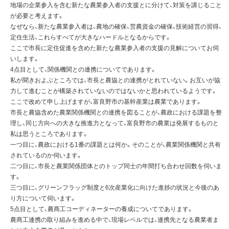
地場の企業参入を含む新たな農業参入者の支援とに分けて、対策を講じること
が必要と考えます。
なぜなら、新たな農業参入者は、農地の確保、営農資金の確保、技術経営の習得、
定住生活、これらすべてが大きなハードルとなるからです。
ここで市長に定住促進を含めた新たな農業参入者の支援の見解についてお伺
いします。
4点目として、関係機関との連携についてであります。
私が聞きおよぶところでは、市長と農協との連携がとれていない。お互いが協
力して進むことが構築されていないのではないかと思われているようです。
ここで改めて申し上げますが、富良野市の基幹産業は農業であります。
市長と農協含めた農業関係機関との連携を図ることが、農政における課題を整
理し、同じ方向への大きな推進力となって、富良野市の農業は発展するものと
私は思うところであります。
一つ目に、農政における1番の課題とは何か。そのことが、農業関係機関と共有
されているのか伺います。
二つ目に、市長と農業関係団体とのトップ同士の年間打ち合わせ回数を伺いま
す。
三つ目に、グリーンフラッグ制度と6次産業化に向けた進捗の状況と今後のあ
り方について伺います。
5点目として、農商工コーディネーターの養成についてであります。
農商工連携の取り組みを進める中で、現場レベルでは、連携先となる農業者ま