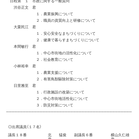
日程第 １ 市政に関する一般質問
渋谷正文 君
１．農業振興について
２．職員の資質向上と研修について
大栗民江 君
１．安心安全なまちづくりについて
２．健康で暮らすまちづくりについて
本間敏行 君
１．中心市街地の活性化について
２．社会教育について
小林裕幸 君
１．農業支援について
２．有害鳥獣駆除対策について
日里雅至 君
１．行政施設の改築について
２．中心市街地活性化について
３．防災対策について
─────────────────────────────────────────────
◎出席議員（１７名）
議長１８番
北 猛俊
副議長６番
横山久仁雄