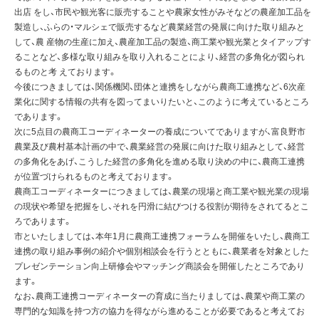
出店 をし、市民や観光客に販売することや農家女性がみそなどの農産加工品を
製造し、ふらの・マルシェで販売するなど農業経営の発展に向けた取り組みと
して、農 産物の生産に加え、農産加工品の製造、商工業や観光業とタイアップす
ることなど、多様な取り組みを取り入れることにより、経営の多角化が図られ
るものと考 えております。
今後につきましては、関係機関、団体と連携をしながら農商工連携など、6次産
業化に関する情報の共有を図ってまいりたいと、このように考えているところ
であります。
次に5点目の農商工コーディネーターの養成についてでありますが、富良野市
農業及び農村基本計画の中で、農業経営の発展に向けた取り組みとして、経営
の多角化をあげ、こうした経営の多角化を進める取り決めの中に、農商工連携
が位置づけられるものと考えております。
農商工コーディネーターにつきましては、農業の現場と商工業や観光業の現場
の現状や希望を把握をし、それを円滑に結びつける役割が期待をされてるとこ
ろであります。
市といたしましては、本年1月に農商工連携フォーラムを開催をいたし、農商工
連携の取り組み事例の紹介や個別相談会を行うとともに、農業者を対象とした
プレゼンテーション向上研修会やマッチング商談会を開催したところであり
ます。
なお、農商工連携コーディネーターの育成に当たりましては、農業や商工業の
専門的な知識を持つ方の協力を得ながら進めることが必要であると考えてお