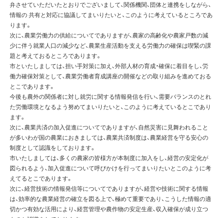
弁させていただいたとおりでございまして、関係機関、団体と連携をしながら、
情報の 共有と対応に協議してまいりたいと、このように考えているところであ
ります。
次に、農業労働力の供給についてでありますが、農家の高齢化や農家戸数の減
少に伴う就業人口の減少など、農業生産活動を支える労働力の確保は喫緊の課
題と考えておるところであります。
市といたしましては、担い手対策に加え、外部人材の育成・確保に着目をし、労
働力確保対策として、農業労働者育成講座の開催などの取り組みを進めておる
とこであります。
今後も農外の関係者に対し就労に関する情報発信を行い、需要バランスのとれ
た労働環境となるよう努めてまいりたいと、このように考えているとこであり
ます。
次に、農業共済の加入促進についてでありますが、自然災害に見舞われること
が多いわが国の農業におきましては、農業共済制度は、農業経営を守る安心の
制度として認識をしております。
市いたしましては、多くの農家の皆様方が本制度に加入をし、経営の安定化が
図られるよう、加入促進について呼びかけを行ってまいりたいとこのように考
えてるとこであります。
次に、経営技術の情報発信等についてでありますが、経営や技術に関する情報
は、効率的な農業経営の確立を図る上で、極めて重要であり、こうした情報の適
切かつ有効な活用により、経営管理や農作物の安定生産、収入確保が成り立つ