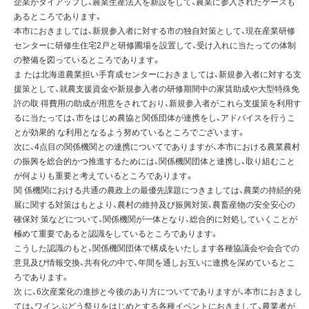
企業がタイアップし、農業生産法人を新設をして、農業に参入されたケースも
あるところであります。
本市におきましては、新規参入者に対する市の独自対策として、現在産業研修
センターに研修生住宅2戸と研修圃場を設置して、受け入れに当たっての体制
の整備を図っているところであります。
ま たは北海道農業担い手育成センターにおきましては、新規参入者に対する支
援策として、就農支援資金や新規参入者の研修期間中の家賃助成や大型特殊免
許の取 得費用の助成が用意をされており、新規参入者がこれら支援策を利用す
るに当たっては、市をはじめ農協と関係団体が連携をし、アドバイスを行うこ
とが効果的 な利用となるよう努めているところでございます。
次に、4点目の関係機関との連携についてでありますが、本市における農業農村
の振興を総合的かつ推進するためには、関係機関団体と連携し、取り組むこと
が何よりも重要と考えているところであります。
関 係機関における共通の農政上の最優先課題につきましては、農業の持続的発
展に関する対策はもとより、農村の維持及び振興対策、農畜産物の安全安心の
確保対 策などについて、関係機関が一体となり、総合的に対処していくことが
極めて重要であると認識をしているところであります。
こうした認識のもと、関係機関団体で構成をいたします各種協議会や会合での
意見及び情報交換、共有化の中で、年間を通しお互いに連携を深めているとこ
ろであります。
次 に、6次産業化の進捗と今後のあり方についてでありますが、本市におきまし
ては、ワインぶどう祭りをはじめとする各種イベントにおきまして、農業者が