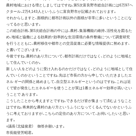
農村地域における増としましてはですね、第5次富良野市総合計画には6万97ヘ
クタール、2万4,143人というふうに富良野市が記載されております。
それからしますと、面積的に都市計画以外の面積が非常に多いということにな
ってるかと思います。
この総合計画、第5次総合計画の中には、農村、集落機能の維持、活性化を図るた
め、地域と協働による効果的・効率的な生活環境の条件整備について調査研究
を行うとともに、農村移住や都市との交流促進に必要な情報提供に努めます、
と書いてございます。
今後ですね、農村のあり方について、都市計画だけではなく、どのように地域と
して住んでいくのか。
新 しい人をどのように受け入れるのかだけではなく、どのように地域として住
んでいくのかということですね、先ほど市長の方から申していただきましたエ
ネル ギーの関係と絡めまして、自立型エネルギーというのはですね、これは近
くで皆が発生したエネルギーを使うことが実は1番エネルギー効率が高いとい
うことで あります。
こうしたことから考えますとですね、できるだけ皆が集まって済むようなこと
はですね、将来的な農村のあり方というふうになってくるんでないかというふ
うに考えておりますが、こちらの定住のあり方について、お伺いしたいと思い
ます。
○議長（北猛俊君） 御答弁願います。
市長能登芳昭君。