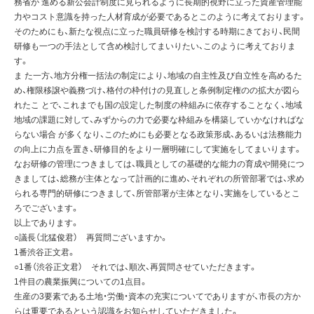
務省が 進める新公会計制度に見られるように長期的視野に立った資産管理能
力やコスト意識を持った人材育成が必要であるとこのように考えております。
そのためにも、新たな視点に立った職員研修を検討する時期にきており、民間
研修も一つの手法として含め検討してまいりたい、このように考えておりま
す。
ま た一方、地方分権一括法の制定により、地域の自主性及び自立性を高めるた
め、権限移譲や義務づけ、格付の枠付けの見直しと条例制定権のの拡大が図ら
れたこ とで、これまでも国の設定した制度の枠組みに依存することなく、地域
地域の課題に対して、みずからの力で必要な枠組みを構築していかなければな
らない場合 が多くなり、このためにも必要となる政策形成、あるいは法務能力
の向上に力点を置き、研修目的をより一層明確にして実施をしてまいります。
なお研修の管理につきましては、職員としての基礎的な能力の育成や開発につ
きましては、総務が主体となって計画的に進め、それぞれの所管部署では、求め
られる専門的研修につきまして、所管部署が主体となり、実施をしているとこ
ろでございます。
以上であります。
○議長（北猛俊君） 再質問ございますか。
1番渋谷正文君。
○1番（渋谷正文君） それでは、順次、再質問させていただきます。
1件目の農業振興についての1点目。
生産の3要素である土地・労働・資本の充実についてでありますが、市長の方か
らは重要であるという認識をお知らせしていただきました。