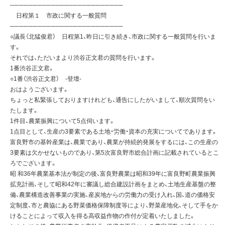
─────────────────────────
日程第１ 市政に関する一般質問
─────────────────────────
○議長（北猛俊君） 日程第1、昨日に引き続き、市政に関する一般質問を行いま
す。
それでは、ただいまより渋谷正文君の質問を行います。
1番渋谷正文君。
○1番（渋谷正文君） -登壇-
おはようございます。
ちょっと私緊張しておりますけれども、通告にしたがいまして、順次質問をい
たします。
1件目、農業振興について5点伺います。
1点目として、生産の3要素である土地・労働・資本の充実についてであります。
富良野市の基幹産業は、農業であり、農業が持続的発展をするには、この生産の
3要素は欠かせないものであり、第5次富良野市総合計画に記載されているとこ
ろでございます。
昭 和36年農業基本法が制定の後、富良野農業は昭和39年に富良野町農業振興
拡充計画、そして昭和42年に審議し総合建設計画をまとめ、土地生産基盤の整
備、農業構造改善事業の実施、産炭地からの労働力の受け入れ、国、道の価格安
定制度、市と農協にある野菜価格保障制度等により、野菜産地化、そして手をか
けることによって収入を得る高収益作物の作付が定着いたしました。