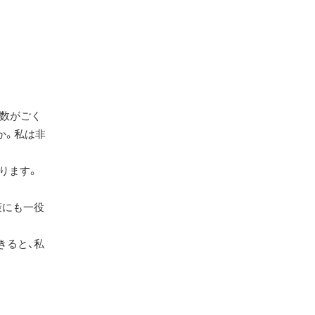
者数がごく
か。私は非
ります。
策にも一役
きると、私