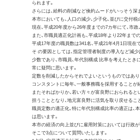
られます。
さらには、給料の削減など倹約ムードがいっそう深
本市においても、人口の減少、少子化、並びに交付税
現在、平成20年度から26年度までの7カ年にて、市
また、市職員適正化計画も、平成18年より22年まで
平成17年度の職員数は341名、平成21年4月1日現在
そ の要因としては、指定管理者制度の導入など減
少数であり、市職員、年代別構成 比率を考えたとき
常に疑問に思います。
定数を削減したからそれでよいというものではあり
コンスタントに毎年、一般事務職を採用することが
またそればかりか、若い方々が富良野におられると
担うこととなり、地元富良野に活気を取り戻せるこ
職員定数の適正化、特に年代別構成比率の適正は、
は思います。
本市の経済の向上並びに雇用対策においては行政が
そこで3点について質問いたします。