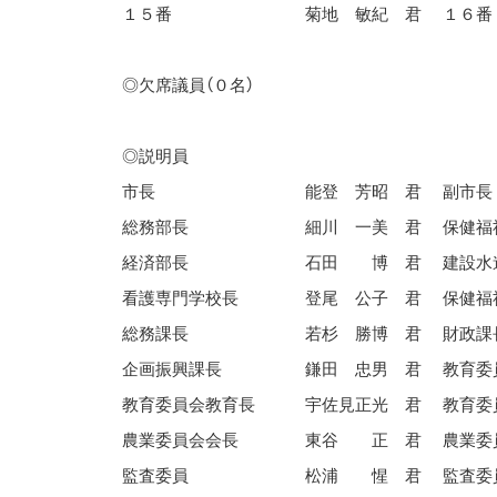
１５番
菊地 敏紀 君
１６番
◎欠席議員（０名）
◎説明員
市長
能登 芳昭 君
副市長
総務部長
細川 一美 君
保健福
経済部長
石田 博 君
建設水
看護専門学校長
登尾 公子 君
保健福
総務課長
若杉 勝博 君
財政課
企画振興課長
鎌田 忠男 君
教育委
教育委員会教育長
宇佐見正光 君
教育委
農業委員会会長
東谷 正 君
農業委
監査委員
松浦 惺 君
監査委