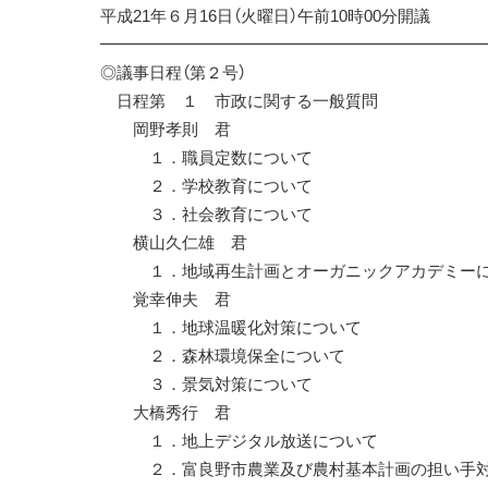
平成21年６月16日（火曜日）午前10時00分開議
━━━━━━━━━━━━━━━━━━━━━━━
◎議事日程（第２号）
日程第 １ 市政に関する一般質問
岡野孝則 君
１．職員定数について
２．学校教育について
３．社会教育について
横山久仁雄 君
１．地域再生計画とオーガニックアカデミーに
覚幸伸夫 君
１．地球温暖化対策について
２．森林環境保全について
３．景気対策について
大橋秀行 君
１．地上デジタル放送について
２．富良野市農業及び農村基本計画の担い手対