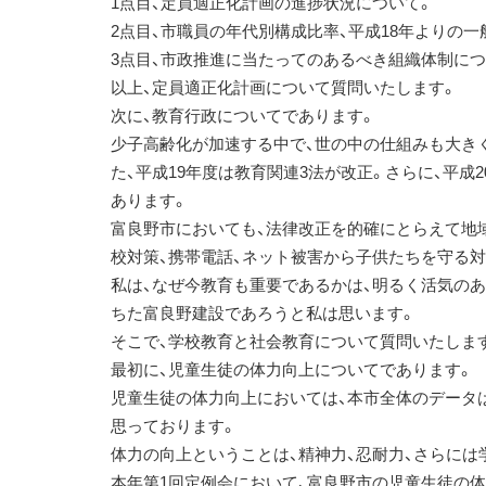
1点目、定員適正化計画の進捗状況について。
2点目、市職員の年代別構成比率、平成18年よりの
3点目、市政推進に当たってのあるべき組織体制につ
以上、定員適正化計画について質問いたします。
次に、教育行政についてであります。
少子高齢化が加速する中で、世の中の仕組みも大きく
た、平成19年度は教育関連3法が改正。さらに、平
あります。
富良野市においても、法律改正を的確にとらえて地
校対策、携帯電話、ネット被害から子供たちを守る
私は、なぜ今教育も重要であるかは、明るく活気の
ちた富良野建設であろうと私は思います。
そこで、学校教育と社会教育について質問いたしま
最初に、児童生徒の体力向上についてであります。
児童生徒の体力向上においては、本市全体のデータ
思っております。
体力の向上ということは、精神力、忍耐力、さらに
本年第1回定例会において、富良野市の児童生徒の