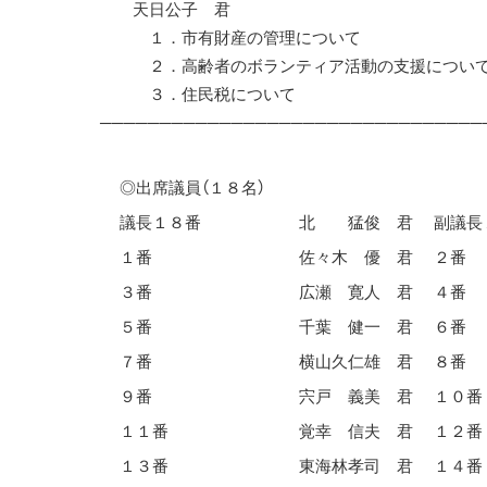
天日公子 君
１．市有財産の管理について
２．高齢者のボランティア活動の支援につい
３．住民税について
────────────────────────────────
◎出席議員（１８名）
議長１８番
北 猛俊 君
副議長
１番
佐々木 優 君
２番
３番
広瀬 寛人 君
４番
５番
千葉 健一 君
６番
７番
横山久仁雄 君
８番
９番
宍戸 義美 君
１０番
１１番
覚幸 信夫 君
１２番
１３番
東海林孝司 君
１４番