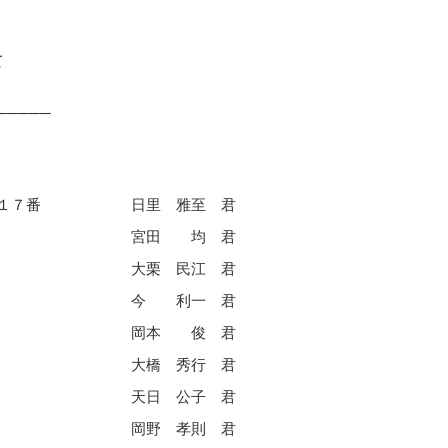
て
─────
１７番
日里 雅至 君
宮田 均 君
大栗 民江 君
今 利一 君
岡本 俊 君
大橋 秀行 君
天日 公子 君
岡野 孝則 君