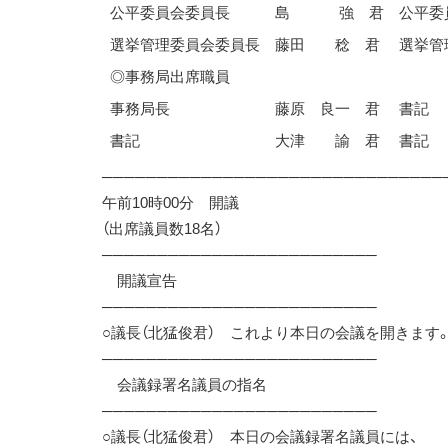
公平委員会委員長
島 強 君
公平委
選挙管理委員会委員長
藤田 稔 君
選挙管
◎事務局出席職員
事務局長
藤原 良一 君
書記
書記
大津 諭 君
書記
───────────────────────────────
午前10時00分 開議
（出席議員数18名）
─────────────────────────
開議宣告
─────────────────────────
○議長（北猛俊君） これより本日の会議を開きます
─────────────────────────
会議録署名議員の指名
─────────────────────────
○議長（北猛俊君） 本日の会議録署名議員には、