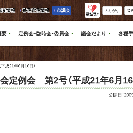
観光情報
移住定住情報
市議会
ふりがな
音
概要
定例会・臨時会・委員会
議会だより
各種手
平成21年6月16日）
会定例会 第2号（平成21年6月16
公開日：
20