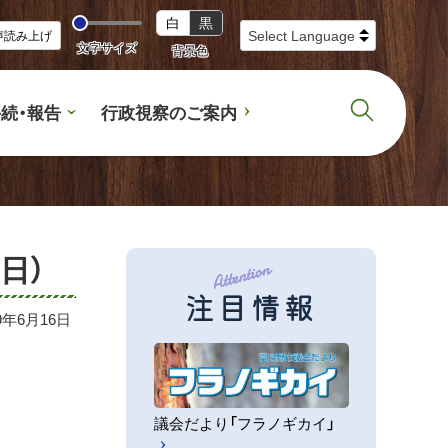
白
黒
声読み上げ
文字サイズ
背景色
続・報告
行政視察のご案内
日）
注目情報
09年6月16日
議会だより「フラノギカイ」