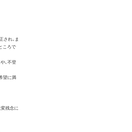
正され、ま
ところで
や、不登
希望に満
大変残念に
。