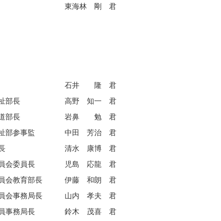
東海林 剛 君
石井 隆 君
祉部長
高野 知一 君
道部長
岩鼻 勉 君
祉部参事監
中田 芳治 君
長
清水 康博 君
員会委員長
児島 応龍 君
員会教育部長
伊藤 和朗 君
員会事務局長
山内 孝夫 君
員事務局長
鈴木 茂喜 君