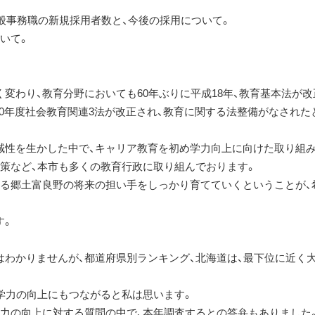
一般事務職の新規採用者数と、今後の採用について。
いて。
変わり、教育分野においても60年ぶりに平成18年、教育基本法が改
成20年度社会教育関連3法が改正され、教育に関する法整備がなされた
域性を生かした中で、キャリア教育を初め学力向上に向けた取り組み
対策など、本市も多くの教育行政に取り組んでおります。
ある郷土富良野の将来の担い手をしっかり育てていくということが、
す。
はわかりませんが、都道府県別ランキング、北海道は、最下位に近く
は学力の向上にもつながると私は思います。
体力の向上に対する質問の中で、本年調査するとの答弁もありました