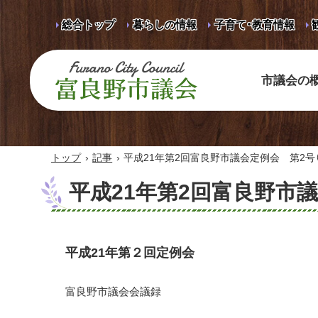
総合トップ
暮らしの情報
子育て・教育情報
市議会の
富良野市議会 Furano City
Council
›
›
トップ
記事
平成21年第2回富良野市議会定例会 第2号（
平成21年第2回富良野市議
平成21年第２回定例会
富良野市議会会議録