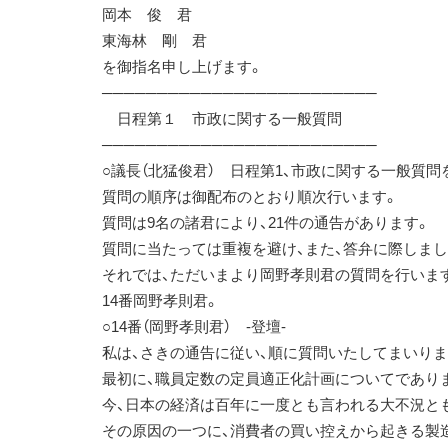
岡本 俊 君
東海林 剛 君
を御指名申し上げます。
─────────────────────────
日程第１ 市政に関する一般質問
─────────────────────────
○議長（北猛俊君） 日程第1、市政に関する一般質問
質問の順序は御配布のとおり順次行います。
質問は9名の諸君により、21件の通告があります。
質問に当たっては重複を避け、また、答弁に際しま
それでは、ただいまより岡野孝則君の質問を行いま
14番岡野孝則君。
○14番（岡野孝則君） -登壇-
私は、さきの通告に従い、順に質問いたしてまいりま
最初に、職員定数の定員適正化計画についてであり
今、日本の経済は百年に一度とも言われる大不況と
その原因の一つに、消費者の買い控えから起きる製