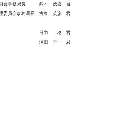
員会事務局長
鈴木 茂喜 君
理委員会事務局長
古東 英彦 君
日向 稔 君
澤田 圭一 君
──────
。