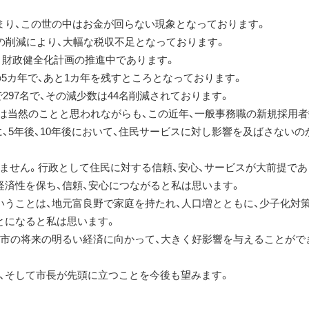
まり、この世の中はお金が回らない現象となっております。
の削減により、大幅な税収不足となっております。
政、財政健全化計画の推進中であります。
の5カ年で、あと1カ年を残すところとなっております。
で297名で、その減少数は44名削減されております。
少は当然のことと思われながらも、この近年、一般事務職の新規採用
に、5年後、10年後において、住民サービスに対し影響を及ばさないの
ません。行政として住民に対する信頼、安心、サービスが大前提であ
経済性を保ち、信頼、安心につながると私は思います。
いうことは、地元富良野で家庭を持たれ、人口増とともに、少子化対
とになると私は思います。
本市の将来の明るい経済に向かって、大きく好影響を与えることがで
、そして市長が先頭に立つことを今後も望みます。