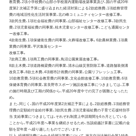
教育費、2項小学校費の山部小学校屋内運動場改築事業及び、国の平成20年
度第2 次補正予算に盛り込まれた経済対策による2款総務費、1項総務管理
費の地域活性化生活対策事業、北の峰コミュニティセンター改修工事。
3款民生費、1項社会福祉費の同事業、山部福祉センター改修工事、3款民生
費、2項児童福祉費の同事業、桂木児童センター改修工事、こども通園センタ
ー改修工事。
4款衛生費、1項保健衛生費の同事業、火葬場改修工事。6款農林業費、1項農
業費の同事業、平沢集落センター
改修工事。
7款商工費、1項商工費の同事業、鳥沼公園東屋改修工事。
8款土木費、2項道路橋梁費の同事業、清水山線災害防除工事、道路舗装側溝
改良工事、8款土木費、4項都市計画費の同事業、公園リフレッシュ工事。
10款教育費、5項社会教育費の同事業、文化会館改修工事、10款教育費、6項
保健体育費の同事業、富良野市スポーツ施設改修工事につきましては、工事
の施行時期及び工期の関係から、平成20年度中での完了が困難となったた
め。
ま た、同じく、国の平成20年度第2次補正予算による、2款総務費、1項総務管
理費の定額給付金給付事業、3款民生費、2項児童福祉費の子育て応援特別手
当 支給事業につきましては、それぞれ制度上申請期間を6カ月としている
ことから、平成21年度へ事業を継続させるため、当該繰越計算書に記載の金
額を翌年度 へ繰り越したものでございます。
以上、繰越明許費にかかる繰越計算書について、地方自治法施行令第146条