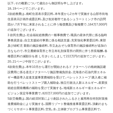
以下、その概要について歳出から御説明を申し上げます。
18、19ページでございます。
2款総務費は、南町住居表示委託料、本年度から2カ年で実施する山部市街地
住居表示計画作成委託料、及び友好都市であるシュラートミンク市の訪問
団が、7月下旬に来富されることに伴う報償費及び食糧費で、164万7,000円
の追加でございます。
3 款民生費は、社会福祉総務費の一般事務費で、職員の産休代替に係る臨時
事務員賃金、自立支援給付事業に係る相談支援、充実強化事業委託料、東部
及び緑町児 童館の施設修繕料、市立あおぞら保育所の施設修繕料が追加の
主なもので、市立麓郷保育所と市立布礼別保育所の閉所に伴う所長報酬、各
種委託料の減額分を差 し引きいたしまして222万円の追加でございます。
20、21ページ中段でございます。
4款衛生費は、本年10月から運行が開始されるド クターヘリの格納施設建
設費用に係る道北ドクターヘリ施設整備負担金、北海道の石油代替エネル
ギー機器導入促進支援事業費補助を受けて、ペレットストーブ 購入者に補
助を行うペレットストーブ購入補助金、独立行政法人新エネルギー、産業技
術総合開発機構の補助を受けて実施する、地域新エネルギー省エネルギー
ビジョン策定等事業費で、820万7,000円の追加でございます。
5款労働費は、国の経済対策により創設されたふるさと雇用再生特別対策推
進費補助金により実施する、国際リゾート整備推進事業委託料、演劇のまち
づくりサポート事業委託料、空気、水、土体験プログラム事業委託料で、