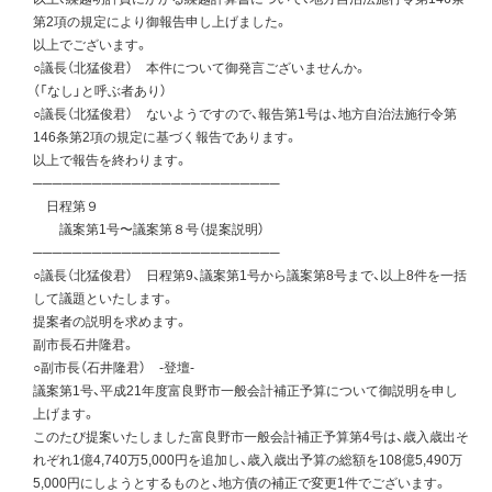
第2項の規定により御報告申し上げました。
以上でございます。
○議長（北猛俊君） 本件について御発言ございませんか。
（「なし」と呼ぶ者あり）
○議長（北猛俊君） ないようですので、報告第1号は、地方自治法施行令第
146条第2項の規定に基づく報告であります。
以上で報告を終わります。
─────────────────────────
日程第９
議案第1号〜議案第８号（提案説明）
─────────────────────────
○議長（北猛俊君） 日程第9、議案第1号から議案第8号まで、以上8件を一括
して議題といたします。
提案者の説明を求めます。
副市長石井隆君。
○副市長（石井隆君） -登壇-
議案第1号、平成21年度富良野市一般会計補正予算について御説明を申し
上げます。
このたび提案いたしました富良野市一般会計補正予算第4号は、歳入歳出そ
れぞれ1億4,740万5,000円を追加し、歳入歳出予算の総額を108億5,490万
5,000円にしようとするものと、地方債の補正で変更1件でございます。