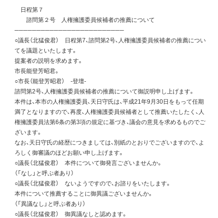
日程第７
諮問第２号 人権擁護委員候補者の推薦について
─────────────────────────
○議長（北猛俊君） 日程第7、諮問第2号、人権擁護委員候補者の推薦につい
てを議題といたします。
提案者の説明を求めます。
市長能登芳昭君。
○市長（能登芳昭君） -登壇-
諮問第2号、人権擁護委員候補者の推薦について御説明申し上げます。
本件は、本市の人権擁護委員、天日守氏は、平成21年9月30日をもって任期
満了となりますので、再度、人権擁護委員候補者として推薦いたしたく、人
権擁護委員法第6条の第3項の規定に基づき、議会の意見を求めるものでご
ざいます。
なお、天日守氏の経歴につきましては、別紙のとおりでございますので、よ
ろしく御審議のほどお願い申し上げます。
○議長（北猛俊君） 本件について御発言ございませんか。
（「なし」と呼ぶ者あり）
○議長（北猛俊君） ないようですので、お諮りをいたします。
本件について推薦することに御異議ございませんか。
（「異議なし」と呼ぶ者あり）
○議長（北猛俊君） 御異議なしと認めます。