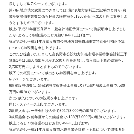
戻りまして6、7ページでございます。
第2条、地方債の変更につきましては、第2表地方債補正に記載のとおり、農
業基盤整備事業費に係る起債の限度額を、130万円から310万円に変更しよ
うとするものでございます。
以上、平成21年度富良野市一般会計補正予算について御説明申し上げまし
たが、よろしく御審議のほどお願いを申し上げます。
議案第2号、平成21年度富良野市公設地方卸売市場事業特別会計補正予算
について御説明を申し上げます。
このたび提案いたしました富良野市公設地方卸売市場事業特別会計補正予
算第1号は、歳入歳出それぞれ530万円を追加し、歳入歳出予算の総額を、
2,730万円にしようとするものでございます。
以下その概要について歳出から御説明を申し上げます。
6、7ページでございます。
6款施設整備費は、冷蔵施設屋根改修工事費、及び、場内舗装工事費で、530
万円の追加でございます。
次に、歳入について御説明を申し上げます。
同じく6、7ページ上段でございます。
2款繰入金は、一般会計繰入金で391万3,000円の追加でございます。
3款繰越金は、前年度からの繰越金で、138万7,000円の追加でございます。
以上よろしく御審議のほどお願いを申し上げます。
議案第3号、平成21年度富良野市水道事業会計補正予算について御説明を