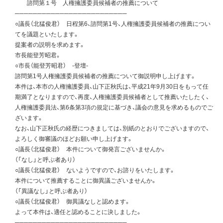
諮問第１号 人権擁護委員候補者の推薦について
─────────────────────────
○議長（北猛俊君） 日程第6、諮問第1号、人権擁護委員候補者の推薦につい
てを議題といたします。
提案者の説明を求めます。
市長能登芳昭君。
○市長（能登芳昭君） -登壇-
諮問第1号人権擁護委員候補者の推薦について御説明申し上げます。
本件は、本市の人権擁護委員、山下正秋氏は、平成21年9月30日をもって任
期満了となりますので、再度、人権擁護委員候補者として推薦いたしたく、
人権擁護委員法、第6条第3項の規定に基づき、議会の意見を求めるものでご
ざいます。
なお、山下正秋氏の経歴につきましては、別紙のとおりでございますので、
よろしく御審議のほどお願い申し上げます。
○議長（北猛俊君） 本件について御発言ございませんか。
（「なし」と呼ぶ者あり）
○議長（北猛俊君） ないようですので、お諮りをいたします。
本件について推薦することに御異議ございませんか。
（「異議なし」と呼ぶ者あり）
○議長（北猛俊君） 御異議なしと認めます。
よって本件は、適任と認めることに決しました。
─────────────────────────