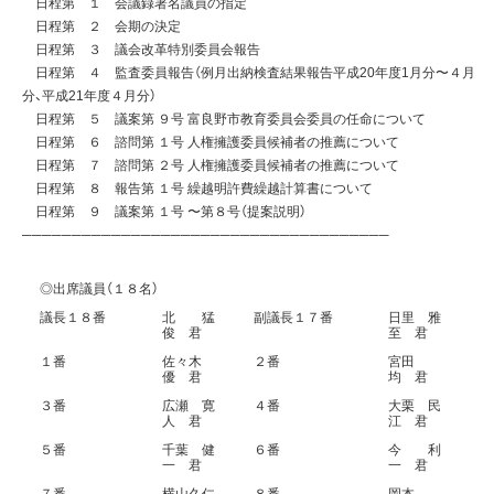
日程第 １ 会議録署名議員の指定
日程第 ２ 会期の決定
日程第 ３ 議会改革特別委員会報告
日程第 ４ 監査委員報告（例月出納検査結果報告平成20年度1月分〜４月
分、平成21年度４月分）
日程第 ５ 議案第 ９号 富良野市教育委員会委員の任命について
日程第 ６ 諮問第 １号 人権擁護委員候補者の推薦について
日程第 ７ 諮問第 ２号 人権擁護委員候補者の推薦について
日程第 ８ 報告第 １号 繰越明許費繰越計算書について
日程第 ９ 議案第 １号 〜第８号（提案説明）
─────────────────────────────────────
◎出席議員（１８名）
議長１８番
北 猛
副議長１７番
日里 雅
俊 君
至 君
１番
佐々木
２番
宮田
優 君
均 君
３番
広瀬 寛
４番
大栗 民
人 君
江 君
５番
千葉 健
６番
今 利
一 君
一 君