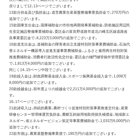
戻りまして12、13ページでございます。
13款分担金及び負担金は、道営農業生産基盤整備事業負担金で、270万円の
追加でございます。
15款国庫支出金は、国庫補助金の市街地再開発事業補助金、防衛施設周辺民
生安定施設整備事業補助金、委託金の富良野道路市道北の峰五区線道路改
良事業委託金で、8,223万3,000円の追加でございます。
16款道支出金は、道補助金の障害者自立支援特別対策事業費補助金、石油代
替エネルギー機器導入促進支援事業費補助金、ふるさと雇用再生特別対策
推進費補助金、消費者行政活性化交付金、委託金の樋門樋管操作管理委託金
で、1,813万4,000円の追加でございます。
同じく14、15ページ中段でございます。
19款繰入金は、財政調整基金繰入金、スポーツ振興基金繰入金で、1,008万
8,000円の追加でございます。
20款繰越金は、前年度よりの繰越金で2,211万4,000円の追加でございま
す。
16、17ページでございます。
21款諸収入は、持続的農業、農村づくり促進特別対策事業推進交付金、産業
研修センター管理棟運営負担金、麓郷五斜線用地取得損失補償金、地域新エ
ネルギー、省エネルギービジョン策定等事業費補助金で、1,033万6,000円の
追加でございます。
22款市債は、農業基盤整備事業債で、180万円の追加でございます。