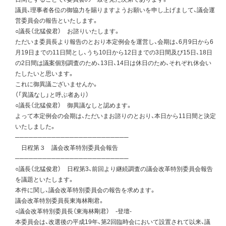
議員、理事者各位の御協力を賜りますようお願いを申し上げまして、議会運
営委員会の報告といたします。
○議長（北猛俊君） お諮りいたします。
ただいま委員長より報告のとおり本定例会を運営し、会期は、6月9日から6
月19日までの11日間とし、うち10日から12日までの3日間及び15日、18日
の2日間は議案個別調査のため、13日、14日は休日のため、それぞれ休会い
たしたいと思います。
これに御異議ございませんか。
（「異議なし」と呼ぶ者あり）
○議長（北猛俊君） 御異議なしと認めます。
よって本定例会の会期は、ただいまお諮りのとおり、本日から11日間と決定
いたしました。
─────────────────────────
日程第３ 議会改革特別委員会報告
─────────────────────────
○議長（北猛俊君） 日程第3、前回より継続調査の議会改革特別委員会報告
を議題といたします。
本件に関し、議会改革特別委員会の報告を求めます。
議会改革特別委員長東海林剛君。
○議会改革特別委員長（東海林剛君） -登壇-
本委員会は、改選後の平成19年、第2回臨時会において設置されて以来、議