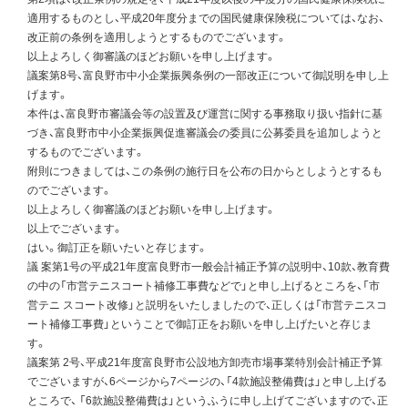
適用するものとし、平成20年度分までの国民健康保険税については、なお、
改正前の条例を適用しようとするものでございます。
以上よろしく御審議のほどお願いを申し上げます。
議案第8号、富良野市中小企業振興条例の一部改正について御説明を申し上
げます。
本件は、富良野市審議会等の設置及び運営に関する事務取り扱い指針に基
づき、富良野市中小企業振興促進審議会の委員に公募委員を追加しようと
するものでございます。
附則につきましては、この条例の施行日を公布の日からとしようとするも
のでございます。
以上よろしく御審議のほどお願いを申し上げます。
以上でございます。
はい。御訂正を願いたいと存じます。
議 案第1号の平成21年度富良野市一般会計補正予算の説明中、10款、教育費
の中の「市営テニスコート補修工事費などで」と申し上げるところを、「市
営テニ スコート改修」と説明をいたしましたので、正しくは「市営テニスコ
ート補修工事費」ということで御訂正をお願いを申し上げたいと存じま
す。
議案第 2号、平成21年度富良野市公設地方卸売市場事業特別会計補正予算
でございますが、6ページから7ページの、「4款施設整備費は」と申し上げる
ところで、 「6款施設整備費は」というふうに申し上げてございますので、正