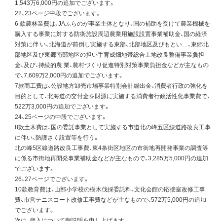
1,543万6,000円の追加でございます。
22、23ページ中段でございます。
6 款農林業費は、JAふらのが事業主体となり、国の補助を受けて農業機械を
購入する事業に対する防衛施設周辺農業用施設設置事業補助金、国の経済
対策に伴 い、北海道が前倒し実施する東部、北部地区及びもとい…、東郷北
部地区及び東郷南部地区の担い手育成畑地帯総合土地改良整備事業負担
金、及び、持続的農 業、農村づくり促進特別対策事業負担金などが主なもの
で、7,609万2,000円の追加でございます。
7款商工費は、公設地方卸売市場事業特別会計繰出金、消費者行政の強化を
目的として、北海道の交付金を財源に実施する消費者行政活性化事業費で、
522万3,000円の追加でございます。
24、25ページの中段でございます。
8款土木費は、国の委託事業として実施する市道北の峰五区線道路改良工事
に伴い、防護さく設置等を行う。
北の峰5区線道路改良工事費、東4条街区地区の市街地再開発事業の調査等
に係る市街地再開発事業補助金などが主なもので、3,285万5,000円の追加
でございます。
26、27ページでございます。
10款教育費は、山部小学校の樹木伐採委託料、文化会館の応接室改修工事
費、市営テニスコート改修工事費などが主なもので、572万5,000円の追加
でございます。
次に、歳入について御説明を申し上げます。