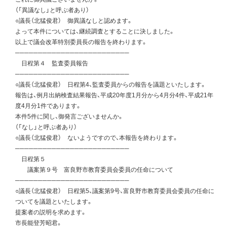
（「異議なし」と呼ぶ者あり）
○議長（北猛俊君） 御異議なしと認めます。
よって本件については、継続調査とすることに決しました。
以上で議会改革特別委員長の報告を終わります。
─────────────────────────
日程第４ 監査委員報告
─────────────────────────
○議長（北猛俊君） 日程第4、監査委員からの報告を議題といたします。
報告は、例月出納検査結果報告、平成20年度1月分から4月分4件、平成21年
度4月分1件であります。
本件5件に関し、御発言ございませんか。
（「なし」と呼ぶ者あり）
○議長（北猛俊君） ないようですので、本報告を終わります。
─────────────────────────
日程第５
議案第９号 富良野市教育委員会委員の任命について
─────────────────────────
○議長（北猛俊君） 日程第5、議案第9号、富良野市教育委員会委員の任命に
ついてを議題といたします。
提案者の説明を求めます。
市長能登芳昭君。