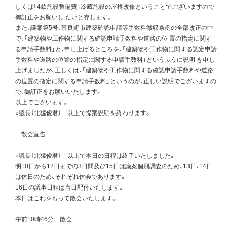
しくは「4款施設整備費」冷蔵施設の屋根改修ということでございますので
御訂正をお願いし たいと存じます。
また、議案第5号、富良野市建築確認申請等手数料徴収条例の全部改正の中
で、「建築物や工作物に関する確認申請手数料や道路の位 置の指定に関す
る申請手数料」と、申し上げるところを、「建築物や工作物に関する認定申請
手数料や道路の位置の指定に関する申請手数料」というふうに説明 を申し
上げましたが、正しくは、「建築物や工作物に関する確認申請手数料や道路
の位置の指定に関する申請手数料」というのが、正しい説明でございますの
で、御訂正をお願いいたします。
以上でございます。
○議長（北猛俊君） 以上で提案説明を終わります。
─────────────────────────
散会宣告
─────────────────────────
○議長（北猛俊君） 以上で本日の日程は終了いたしました。
明10日から12日までの3日間及び15日は議案個別調査のため、13日、14日
は休日のため、それぞれ休会であります。
16日の議事日程は当日配付いたします。
本日はこれをもって散会いたします。
午前10時46分 散会