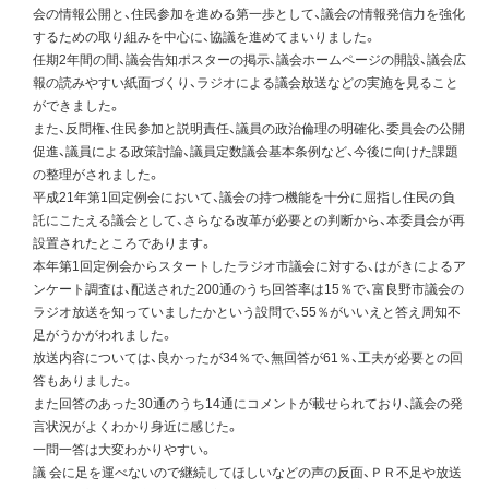
会の情報公開と、住民参加を進める第一歩として、議会の情報発信力を強化
するための取り組みを中心に、協議を進めてまいりました。
任期2年間の間、議会告知ポスターの掲示、議会ホームページの開設、議会広
報の読みやすい紙面づくり、ラジオによる議会放送などの実施を見ること
ができました。
また、反問権、住民参加と説明責任、議員の政治倫理の明確化、委員会の公開
促進、議員による政策討論、議員定数議会基本条例など、今後に向けた課題
の整理がされました。
平成21年第1回定例会において、議会の持つ機能を十分に屈指し住民の負
託にこたえる議会として、さらなる改革が必要との判断から、本委員会が再
設置されたところであります。
本年第1回定例会からスタートしたラジオ市議会に対する、はがきによるア
ンケート調査は、配送された200通のうち回答率は15％で、富良野市議会の
ラジオ放送を知っていましたかという設問で、55％がいいえと答え周知不
足がうかがわれました。
放送内容については、良かったが34％で、無回答が61％、工夫が必要との回
答もありました。
また回答のあった30通のうち14通にコメントが載せられており、議会の発
言状況がよくわかり身近に感じた。
一問一答は大変わかりやすい。
議 会に足を運べないので継続してほしいなどの声の反面、ＰＲ不足や放送