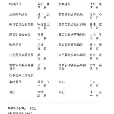
総務課長
若杉 勝
財政課長
清水 康
博 君
博 君
企画振興課長
鎌田 忠
教育委員会委員長
児島 応
男 君
龍 君
教育委員会教育長
宇佐見正
教育委員会教育部長
杉浦 重
光 君
信 君
農業委員会会長
東谷
農業委員会事務局長
山内 孝
正 君
夫 君
監査委員
松浦
監査委員事務局長
鈴木 茂
惺 君
喜 君
公平委員会委員長
島
公平委員会事務局長
鈴木 茂
強 君
喜 君
選挙管理委員会委
藤田
選挙管理委員会事務
古東 英
員長
稔 君
局長
彦 君
◎事務局出席職員
事務局長
藤原 良
書記
日向
一 君
稔 君
書記
大津
書記
澤田 圭
諭 君
一 君
─────────────────────────────────────
午前10時00分 開会
（出席議員数18名）