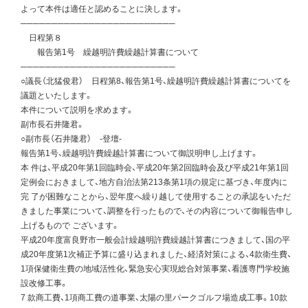
よって本件は適任と認めることに決します。
─────────────────────────
日程第８
報告第1号 繰越明許費繰越計算書について
─────────────────────────
○議長（北猛俊君） 日程第8、報告第1号、繰越明許費繰越計算書についてを
議題といたします。
本件について説明を求めます。
副市長石井隆君。
○副市長（石井隆君） -登壇-
報告第1号、繰越明許費繰越計算書について御説明申し上げます。
本 件は、平成20年第1回臨時会、平成20年第2回臨時会及び平成21年第1回
定例会におきまして、地方自治法第213条第1項の規定に基づき、年度内に
完 了が困難なことから、翌年度へ繰り越して使用することの承認をいただ
きました事業について、調整を行ったもので、その内容について御報告申し
上げるもので ございます。
平成20年度富良野市一般会計繰越明許費繰越計算書につきまして、国の平
成20年度第1次補正予算に盛り込まれました、経済対策による、4款衛生費、
1項保健衛生費の地域活性化、緊急安心実現総合対策事業、看護専門学校施
設改修工事。
7 款商工費、1項商工費の道事業、太陽の里パークゴルフ場造成工事。10款