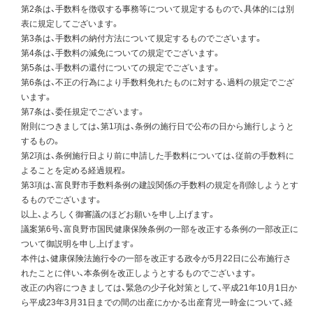
第2条は、手数料を徴収する事務等について規定するもので、具体的には別
表に規定してございます。
第3条は、手数料の納付方法について規定するものでございます。
第4条は、手数料の減免についての規定でございます。
第5条は、手数料の還付についての規定でございます。
第6条は、不正の行為により手数料免れたものに対する、過料の規定でござ
います。
第7条は、委任規定でございます。
附則につきましては、第1項は、条例の施行日で公布の日から施行しようと
するもの。
第2項は、条例施行日より前に申請した手数料については、従前の手数料に
よることを定める経過規程。
第3項は、富良野市手数料条例の建設関係の手数料の規定を削除しようとす
るものでございます。
以上、よろしく御審議のほどお願いを申し上げます。
議案第6号、富良野市国民健康保険条例の一部を改正する条例の一部改正に
ついて御説明を申し上げます。
本件は、健康保険法施行令の一部を改正する政令が5月22日に公布施行さ
れたことに伴い、本条例を改正しようとするものでございます。
改正の内容につきましては、緊急の少子化対策として、平成21年10月1日か
ら平成23年3月31日までの間の出産にかかる出産育児一時金について、経