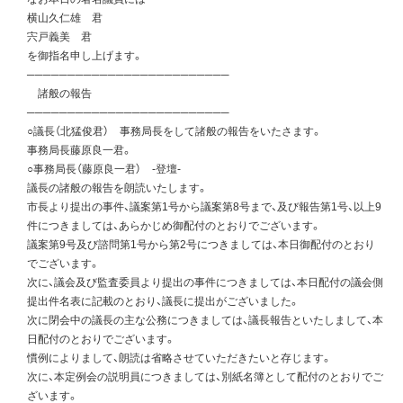
横山久仁雄 君
宍戸義美 君
を御指名申し上げます。
─────────────────────────
諸般の報告
─────────────────────────
○議長（北猛俊君） 事務局長をして諸般の報告をいたさます。
事務局長藤原良一君。
○事務局長（藤原良一君） -登壇-
議長の諸般の報告を朗読いたします。
市長より提出の事件、議案第1号から議案第8号まで、及び報告第1号、以上9
件につきましては、あらかじめ御配付のとおりでございます。
議案第9号及び諮問第1号から第2号につきましては、本日御配付のとおり
でございます。
次に、議会及び監査委員より提出の事件につきましては、本日配付の議会側
提出件名表に記載のとおり、議長に提出がございました。
次に閉会中の議長の主な公務につきましては、議長報告といたしまして、本
日配付のとおりでございます。
慣例によりまして、朗読は省略させていただきたいと存じます。
次に、本定例会の説明員につきましては、別紙名簿として配付のとおりでご
ざいます。