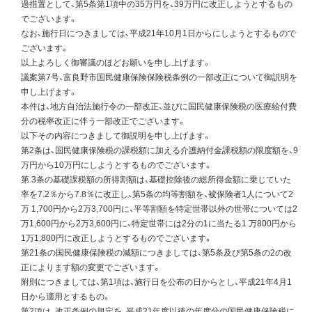
過措置として、第5条第1項中の35万円を、39万円に改正しようとするもの
でございます。
なお、施行日につきましては、平成21年10月1日からにしようとするもので
ございます。
以上よろしく御審議のほどお願いを申し上げます。
議案第7号、富良野市国民健康保険保険税条例の一部改正について御説明を
申し上げます。
本件は、地方自治法施行令の一部改正、並びに国民健康保険税の医療給付費
分の税率改正に伴う一部改正でございます。
以下その内容につきまして御説明を申し上げます。
第2条は、国民健康保険税の課税額に加える介護納付金課税額の限度額を、9
万円から10万円にしようとするものでございます。
第 3条の基礎課税額の所得割額は、基礎控除後の総所得金額に乗じていた
率を7.2％から7.8％に改正し、第5条の均等割額を、被保険者1人について2
万 1,700円から2万3,700円に、平等割額を特定世帯以外の世帯については2
万1,600円から2万3,600円に、特定世帯には2分の1に当たる1 万800円から
1万1,800円に改正しようとするものでございます。
第21条の国民健康保険税の減額につきましては、第5条及び第5条の2の改
正によります額の変更でございます。
附則につきましては、第1項は、施行日を公布の日からとし、平成21年4月1
日から適用とするもの。
第2項は、改正条例の規定を、平成21年度以後の年度分の国民健康保険税に