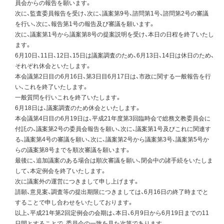
員会からの報告を願います。
次に、監査委員報告を受け、次に、議案第9号、諮問第1号、諮問第2号の審議
を行い、次に、報告第1号の報告及び審議を願います。
次に、議案第1号から議案第8号の提案説明を受け、本日の日程を終了いたし
ます。
6月10日、11日、12日、15日は議案調査のため、6月13日、14日は休日のため、
それぞれ休会といたします。
本会議第2日目の6月16日、第3日目6月17日は、市政に関する一般報告を行
い、これを終了いたします。
一般質問を行いこれを終了いたします。
6月18日は、議案調査のため休会といたします。
本会議第4日目の6月19日は、平成21年度第3回臨時会で総務文教委員会に
付託の、議案第2号の委員会報告を願い、次に、議案第1号及びこれに関連す
る、議案第4号の審議を願い、次に、議案第2号から議案第3号、議案第5号か
らの議案第8号までを順次審議を願います。
最後に、追加議案のある場合は順次審議を願い、閉会中の諸手続をいたしま
して、本定例会を終了いたします。
次に議案外の運営につきまして申し上げます。
請願、意見案、調査等の提出期限につきましては、6月16日の終了時までと
することで申し合わせをいたしております。
以上、平成21年第2回定例会の会期は、本日、6月9日から6月19日までの11
日間とすることで、委員会の一致を見た次第であります。