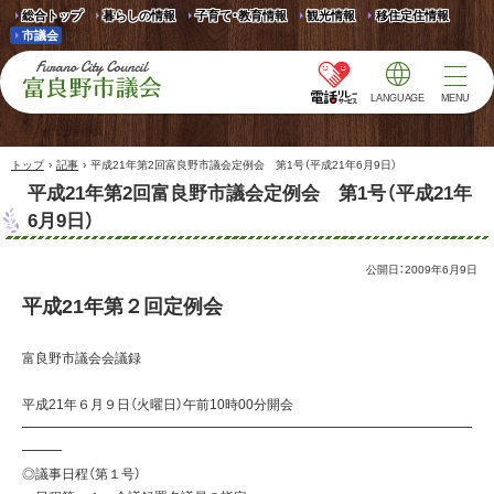
総合トップ
暮らしの情報
子育て・教育情報
観光情報
移住定住情報
市議会
LANGUAGE
MENU
富良野市議会 Furano
City Council
›
›
トップ
記事
平成21年第2回富良野市議会定例会 第1号（平成21年6月9日）
平成21年第2回富良野市議会定例会 第1号（平成21年
6月9日）
公開日：
2009年6月9日
平成21年第２回定例会
富良野市議会会議録
平成21年６月９日（火曜日）午前10時00分開会
━━━━━━━━━━━━━━━━━━━━━━━━━━━━━━━━━━
━━━
◎議事日程（第１号）