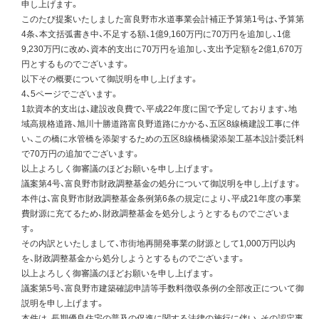
申し上げます。
このたび提案いたしました富良野市水道事業会計補正予算第1号は、予算第
4条、本文括弧書き中、不足する額、1億9,160万円に70万円を追加し、1億
9,230万円に改め、資本的支出に70万円を追加し、支出予定額を2億1,670万
円とするものでございます。
以下その概要について御説明を申し上げます。
4、5ページでございます。
1款資本的支出は、建設改良費で、平成22年度に国で予定しております、地
域高規格道路、旭川十勝道路富良野道路にかかる、五区8線橋建設工事に伴
い、この橋に水管橋を添架するための五区8線橋橋梁添架工基本設計委託料
で70万円の追加でございます。
以上よろしく御審議のほどお願いを申し上げます。
議案第4号、富良野市財政調整基金の処分について御説明を申し上げます。
本件は、富良野市財政調整基金条例第6条の規定により、平成21年度の事業
費財源に充てるため、財政調整基金を処分しようとするものでございま
す。
その内訳といたしまして、市街地再開発事業の財源として1,000万円以内
を、財政調整基金から処分しようとするものでございます。
以上よろしく御審議のほどお願いを申し上げます。
議案第5号、富良野市建築確認申請等手数料徴収条例の全部改正について御
説明を申し上げます。
本件は、長期優良住宅の普及の促進に関する法律の施行に伴い、その認定事