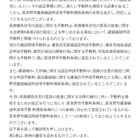
項に、もとい、その認定事務に対し、新たに手数料を徴収する必要があるこ
とから、富良野市建築確認申請等手数料徴収条例の全部を改正し、対応しよ
うとするものでございます。
長期優良住宅の認定に関する手数料は、長期優良住宅の普及の促進に関す
る法律第6条第2項の規定による申し出がある場合において、建築確認申請
手数料と関連づけられるものとなっております。
現行の建設関係手数料は、優良住宅新築認定申請手数料と、優良宅地造成認
定申請手数料、都市計画法の開発行為に関する手数料、宅地造成等規制法に
関する手数料で、既に富良野市手数料条例に規定されているところでござ
います。
また、建築物や、工作物に関する認定申請手数料や、道路の位置の指定に関
する申請手数料、仮設建築物に関する建築許可申請手数料なども既に、富良
野市建築確認申請等手数料徴収条例に規定されているところでございま
す。
今 回、長期優良住宅の普及の促進に関する法律の施行に伴い、手数料を徴
収するための改正を行うに当たり、富良野市手数料条例と、富良野市建築確
認申請等手数 料徴収条例の二つの条例に分かれて規定されているものを、
富良野市建設関係手数料条例として一つの条例としてまとめようとするも
のでございます。
以下条を追って御説明を申し上げます。
第1条は、条例の趣旨を定めるものでございます。