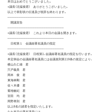
本日はおめでとうございました。
○議長（北猛俊君） ありがとうございました。
以上で表彰状の伝達及び祝辞を終わります。
─────────────────────────
開議宣告
─────────────────────────
○議長（北猛俊君） これより本日の会議を開きます。
─────────────────────────
日程第１ 会議録署名議員の指定
─────────────────────────
○議長（北猛俊君） 日程第1、会議録署名議員の指定を行います。
本定例会の会議録署名議員には会議規則第119条の規定により、
横山久仁雄 君
宍戸義美 君
岡本 俊 君
東海林剛 君
佐々木優 君
菊地敏紀 君
宮田 均 君
岡野孝則 君
以上8名の諸君を指定いたします。
なお本日の署名議員には