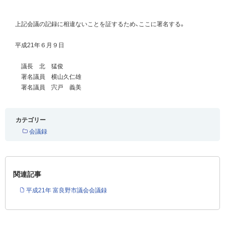
上記会議の記録に相違ないことを証するため、ここに署名する。
平成21年６月９日
議長 北 猛俊
署名議員 横山久仁雄
署名議員 宍戸 義美
カテゴリー
会議録
関連記事
平成21年 富良野市議会会議録