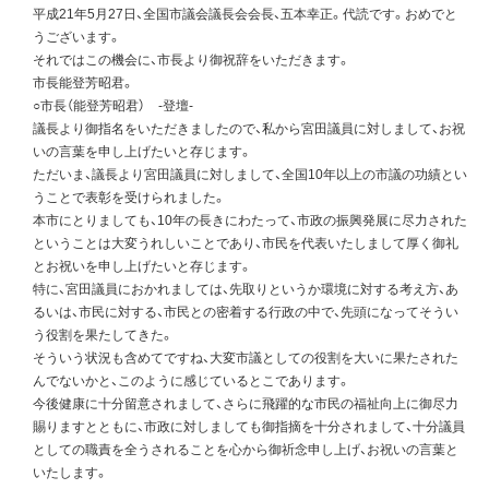
平成21年5月27日、全国市議会議長会会長、五本幸正。代読です。おめでと
うございます。
それではこの機会に、市長より御祝辞をいただきます。
市長能登芳昭君。
○市長（能登芳昭君） -登壇-
議長より御指名をいただきましたので、私から宮田議員に対しまして、お祝
いの言葉を申し上げたいと存じます。
ただいま、議長より宮田議員に対しまして、全国10年以上の市議の功績とい
うことで表彰を受けられました。
本市にとりましても、10年の長きにわたって、市政の振興発展に尽力された
ということは大変うれしいことであり、市民を代表いたしまして厚く御礼
とお祝いを申し上げたいと存じます。
特に、宮田議員におかれましては、先取りというか環境に対する考え方、あ
るいは、市民に対する、市民との密着する行政の中で、先頭になってそうい
う役割を果たしてきた。
そういう状況も含めてですね、大変市議としての役割を大いに果たされた
んでないかと、このように感じているとこであります。
今後健康に十分留意されまして、さらに飛躍的な市民の福祉向上に御尽力
賜りますとともに、市政に対しましても御指摘を十分されまして、十分議員
としての職責を全うされることを心から御祈念申し上げ、お祝いの言葉と
いたします。