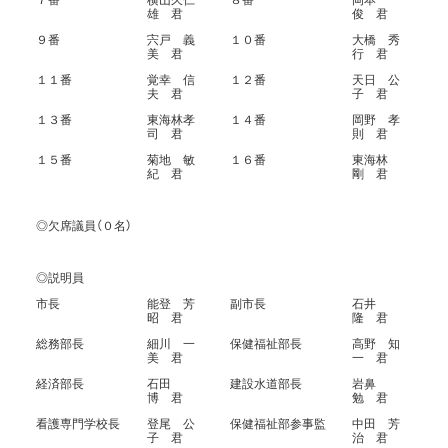
７番
横山久仁
８番
岡本
雄 君
俊 君
９番
宍戸 義
１０番
大橋 秀
美 君
行 君
１１番
覚幸 信
１２番
天日 公
夫 君
子 君
１３番
東海林孝
１４番
岡野 孝
司 君
則 君
１５番
菊地 敏
１６番
東海林
紀 君
剛 君
◎欠席議員（０名）
◎説明員
市長
能登 芳
副市長
石井
昭 君
隆 君
総務部長
細川 一
保健福祉部長
高野 知
美 君
一 君
経済部長
石田
建設水道部長
岩鼻
博 君
勉 君
看護専門学校長
登尾 公
保健福祉部参事監
中田 芳
子 君
治 君