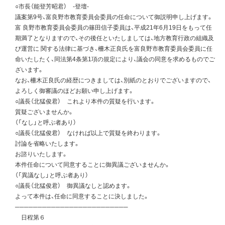
○市長（能登芳昭君） -登壇-
議案第9号、富良野市教育委員会委員の任命について御説明申し上げます。
富 良野市教育委員会委員の篠田信子委員は、平成21年6月19日をもって任
期満了となりますので、その後任といたしましては、地方教育行政の組織及
び運営に 関する法律に基づき、柵木正良氏を富良野市教育委員会委員に任
命いたしたく、同法第4条第1項の規定により、議会の同意を求めるものでご
ざいます。
なお、柵木正良氏の経歴につきましては、別紙のとおりでございますので、
よろしく御審議のほどお願い申し上げます。
○議長（北猛俊君） これより本件の質疑を行います。
質疑ございませんか。
（「なし」と呼ぶ者あり）
○議長（北猛俊君） なければ以上で質疑を終わります。
討論を省略いたします。
お諮りいたします。
本件任命について同意することに御異議ございませんか。
（「異議なし」と呼ぶ者あり）
○議長（北猛俊君） 御異議なしと認めます。
よって本件は、任命に同意することに決しました。
─────────────────────────
日程第６