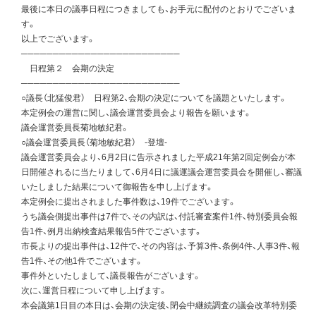
最後に本日の議事日程につきましても、お手元に配付のとおりでございま
す。
以上でございます。
─────────────────────────
日程第２ 会期の決定
─────────────────────────
○議長（北猛俊君） 日程第2、会期の決定についてを議題といたします。
本定例会の運営に関し、議会運営委員会より報告を願います。
議会運営委員長菊地敏紀君。
○議会運営委員長（菊地敏紀君） -登壇-
議会運営委員会より、6月2日に告示されました平成21年第2回定例会が本
日開催されるに当たりまして、6月4日に議運議会運営委員会を開催し、審議
いたしました結果について御報告を申し上げます。
本定例会に提出されました事件数は、19件でございます。
うち議会側提出事件は7件で、その内訳は、付託審査案件1件、特別委員会報
告1件、例月出納検査結果報告5件でございます。
市長よりの提出事件は、12件で、その内容は、予算3件、条例4件、人事3件、報
告1件、その他1件でございます。
事件外といたしまして、議長報告がございます。
次に、運営日程について申し上げます。
本会議第1日目の本日は、会期の決定後、閉会中継続調査の議会改革特別委