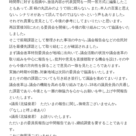
時間帯に対する指摘や、放送内容が代表質問を一問一答方式に編集したこ
ともあって、原 稿の丸読みのようで頭に残らない。また、本人の言葉と思え
ない。シナリオがあって読んでるのではないか、という声もありました。
それぞれ貴重な意見として、今後の参考にしてまいりたいと思います。
再設置後3回にわたる委員会を開催し、今後の取り組みについて協議をいた
しました。
そこで前期課題として整理された事項の中から、議会報告会などの住民対
話を最優先課題として取り組むことが確認されました。
まず議会改革特別委員会が地域に出向いて、議会活動の状況や議会改革の
取り組みを中心に報告をし、批判や意見を直接聴取する機会を設け、その中
から今後の方向性を探ることで意見の一致を見たところであります。
実施の時期や回数、対象地域は次回の委員会で協議をいたします。
またその他の課題についても引き続き並行して議論を進めてまいります。
議会改革は、議会の機能を高める取り組みであり、18名の議員全員の共通し
た課題であり、今後とも一層の御協力を心からお願いを申し上げ中間報告
といたします。
○議長（北猛俊君） ただいまの報告に関し、御発言ございませんか。
（「なし」と呼ぶ者あり）
○議長（北猛俊君） お諮りいたします。
ただいまの委員長報告は中間報告であり、継続調査を要することでありま
す。
これに御異議ございませんか。