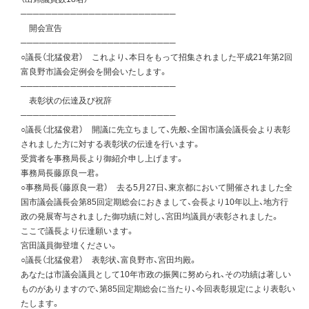
─────────────────────────
開会宣告
─────────────────────────
○議長（北猛俊君） これより、本日をもって招集されました平成21年第2回
富良野市議会定例会を開会いたします。
─────────────────────────
表彰状の伝達及び祝辞
─────────────────────────
○議長（北猛俊君） 開議に先立ちまして、先般、全国市議会議長会より表彰
されました方に対する表彰状の伝達を行います。
受賞者を事務局長より御紹介申し上げます。
事務局長藤原良一君。
○事務局長（藤原良一君） 去る5月27日、東京都において開催されました全
国市議会議長会第85回定期総会におきまして、会長より10年以上、地方行
政の発展寄与されました御功績に対し、宮田均議員が表彰されました。
ここで議長より伝達願います。
宮田議員御登壇ください。
○議長（北猛俊君） 表彰状、富良野市、宮田均殿。
あなたは市議会議員として10年市政の振興に努められ、その功績は著しい
ものがありますので、第85回定期総会に当たり、今回表彰規定により表彰い
たします。