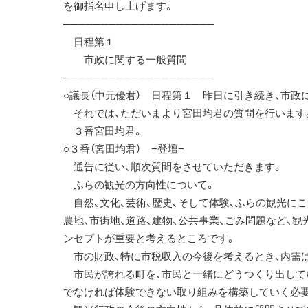
を御指名申し上げます。
────────────────────
日程第１
市政に関する一般質問
────────────────────
○議長（中元優君） 日程第１ 昨日に引き続き、市政
それでは、ただいまより宮田均君の質問を行います
３番宮田均君。
○３番（宮田均君） −登壇−
通告に従い、順次質問をさせていただきます。
ふらの観光の方向性について。
自然、文化、芸術、歴史、そして体験、ふらの観光にこ
農地、市街地、道路、建物、公共事業、ごみ問題など、
ンセプトが重要と考えるところです。
市の財政、特に市税収入の今後を考えるとき、内需は
市民が誇れる町を、市民と一緒にどうつくり出して
でなければ体験できない取り組みを構築していく必