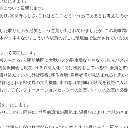
いただきます。
方について質問します。
り、富良野らしさ、これはどこにどういう形であるとお考えなのか
した取り組みが必要という意見が出されていましたが、この鳥瞰図
、木が１本もない。こういう駅前のどこに環境面で生かされているの
ついて質問します。
えられるが、駅前地区に大型バスの駐車場などもなく、観光バスが
物産振興会も現在、ＮＰＯ法人化に向け検討をしている中、会員と市
盛り込んでいき、外貨獲得、移住者増、雇用者増が見込まれると思い
民営化される郵便局の支店機能、市の窓口業務時間延長を視野に入
点としてインフォーメーションセンターの設置、トイレの設置は必
をいたします。
り、しかし、同時に、世界的環境の悪化は、温暖化により、地球のさ
には何をしなければならないのか。考えは、世界じゅうに広がって