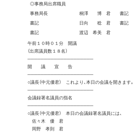
◎事務局出席職員
事務局長
桐澤 博 君
書記
書記
日向 稔 君
書記
書記
渡辺 希美 君
午前１０時０１分 開議
（出席議員数１８名）
────────────────────
開 議 宣 告
────────────────────
○議長（中元優君） これより、本日の会議を開きます
────────────────────
会議録署名議員の指名
────────────────────
○議長（中元優君） 本日の会議録署名議員には、
佐々木 優 君
岡野 孝則 君