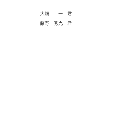
大畑 一 君
藤野 秀光 君
。