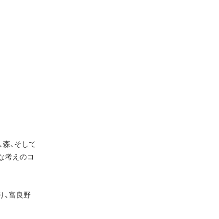
、森、そして
な考えのコ
り、富良野