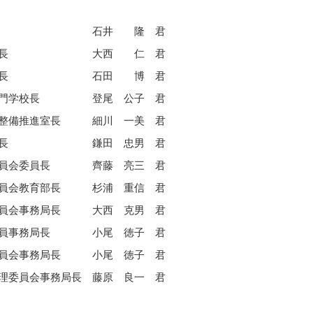
石井 隆 君
長
大西 仁 君
長
石田 博 君
門学校長
登尾 公子 君
整備推進室長
細川 一美 君
長
鎌田 忠男 君
員会委員長
齊藤 亮三 君
員会教育部長
杉浦 重信 君
員会事務局長
大西 克男 君
員事務局長
小尾 徳子 君
員会事務局長
小尾 徳子 君
理委員会事務局長
藤原 良一 君