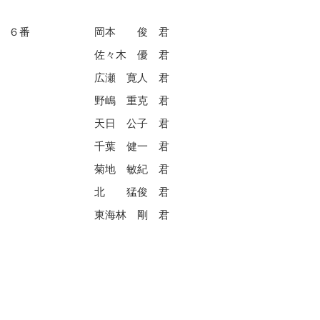
 ６番
岡本 俊 君
佐々木 優 君
広瀬 寛人 君
野嶋 重克 君
天日 公子 君
千葉 健一 君
菊地 敏紀 君
北 猛俊 君
東海林 剛 君