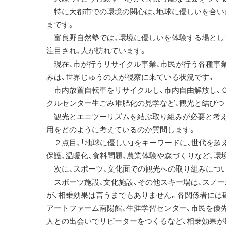
特に大都市での環境の関心は、地球に優しいを合い言
まです。
富良野自然塾では、環境に優しいを体験する場として
注目され、人が訪れています。
現在、市が行うリサイクル事業、市民が行う各種事業
みは、世界じゅうの人が視察に来ている状況です。
市内放置自転車をリサイクルし、市内自由解放し、Ｃ
クルセンター生ごみ堆肥化の見学など、観光と結びつ
観光とエコツーリズムを結ぶ取り組みが必要と考える
用をどのように考えているのか質問します。
２点目、「地球に優しい」をキーワードに、世代を超
保護、温暖化、食料問題、農業体験や森づくりなど、
次に、スポーツ、文化面での観光への取り組みにつ
スポーツ施設、文化施設、その他スキー場は、スノー
が、相乗効果は言うまでもありません。各関係者には
アートファーム南陽館、生涯学習センター、市民を優
人との出会いでリピーターをつくるなど、相乗効果が