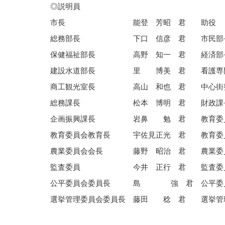
◎説明員
市長
能登 芳昭 君
助役
総務部長
下口 信彦 君
市民部
保健福祉部長
高野 知一 君
経済部
建設水道部長
里 博美 君
看護専
商工観光室長
高山 和也 君
中心街
総務課長
松本 博明 君
財政課
企画振興課長
岩鼻 勉 君
教育委
教育委員会教育長
宇佐見正光 君
教育委
農業委員会会長
藤野 昭治 君
農業委
監査委員
今井 正行 君
監査委
公平委員会委員長
島 強 君
公平委
選挙管理委員会委員長
藤田 稔 君
選挙管