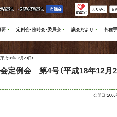
観光情報
移住定住情報
市議会
ふりがな
音
概要
定例会・臨時会・委員会
議会だより
各種手
成18年12月20日）
会定例会 第4号（平成18年12月2
公開日：
200