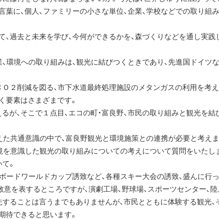
葉に、個人、ファミリーの小さな単位、企業、学校などでの取り組
、過去と未来を学び、今何ができるかを、森づくりなどを通し実践
、環境への取り組みは、観光に結びつくときであり、先進国ドイツ
Ｏ２削減を図る、市下水道最終処理施設のメタンガスの利用を考え
く要素はさまざまです。
が、そこで１点目、エコの町・富良野、市民の取り組みと観光を結
えた共通意識の中で、富良野観光と環境施策との連携が必要と考えま
環境を意識した観光の取り組みについての考えについて質問をいたし
いて。
ボードワールドカップ誘致など、各種スキー大会の誘致、盛んに行
敬意を表するところですが、演劇工場、野球場、スポーツセンター、陸
先することは言うまでもありませんが、市民とともに体験する観光、
期待できると思います。