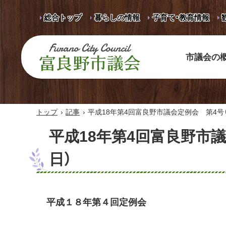
総合トップ
暮らしの情報
子育て・教育情報
市議会の
富良野市議会 Furano City
Council
›
›
トップ
記事
平成18年第4回富良野市議会定例会 第4号（平
平成18年第4回富良野市議
日）
平成１８年第４回定例会