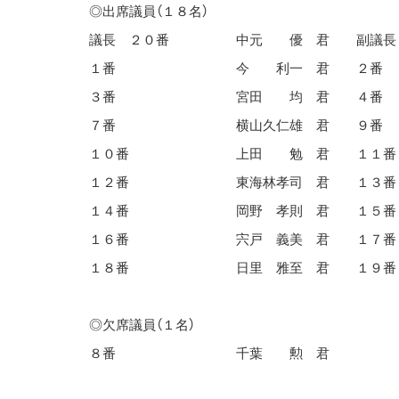
◎出席議員（１８名）
議長 ２０番
中元 優 君
副議長
１番
今 利一 君
２番
３番
宮田 均 君
４番
７番
横山久仁雄 君
９番
１０番
上田 勉 君
１１番
１２番
東海林孝司 君
１３番
１４番
岡野 孝則 君
１５番
１６番
宍戸 義美 君
１７番
１８番
日里 雅至 君
１９番
◎欠席議員（１名）
８番
千葉 勲 君