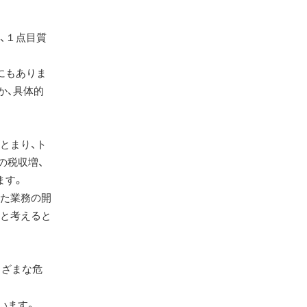
、１点目質
にもありま
か、具体的
とまり、ト
の税収増、
ます。
れた業務の開
要と考えると
まざまな危
います。