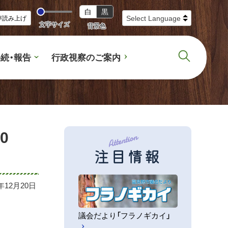
白
黒
声読み上げ
文字サイズ
背景色
続・報告
行政視察のご案内
0
注目情報
6年12月20日
議会だより「フラノギカイ」