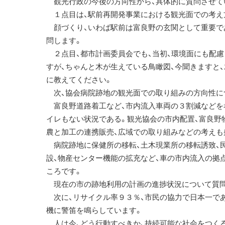
観光行政の今後の方向性から、具体的に質問させて
１点目は、駅前再開発事業における観光面での考え
顔づくり、いわば駅前は富良野の玄関として重要であ
問します。
２点目、都市計画委員会でも、当初、環境面にも配慮
すが、ちゃんと木が生えている鳥瞰図、今聞きますと
に教えてください。
次、協会病院跡地の観光面での取り組みの方向性に
富良野道路着工など、市内流入車両の３割減などを考
イレもない状況である。観光協会の市内配置、富良野
農と加工の連携販売、広域での取り組みなどの考えも
病院跡地に保健所の移転、土木現業所の移転誘致、
設、物産センター機能の拡充など、車の市内流入の拠
ころです。
現在の市の跡地利用の計画の進捗状況について質問
次に、リサイクル率９３％、市民の協力で日本一であ
機に警笛を鳴らしています。
人は今、どう行動すべきか、持続可能な社会をつくる