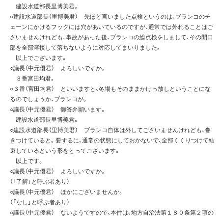
建設水道部長里博美君。
○建設水道部長（里博美君） 先ほど言いました点検というのは、ブランコのチ
ェーンにかけるフックには穴があいているのですが、通常では外れることはご
ざいませんけれども、事故があった後、ブランコの総点検をしまして、その開口
部を全部溶接して落ちないように対応してまいりました。
以上でございます。
○議長（中元優君） よろしいですか。
３番宮田均君。
○３番（宮田均君） といいますと、冬場もそのままかけっ放しということにな
るのでしょうか、ブランコが。
○議長（中元優君） 御答弁願います。
建設水道部長里博美君。
○建設水道部長（里博美君） ブランコ自体は外してございませんけれども、巻
きつけていると。要するに、通常の状態にしておかないで、全部くくりつけて結
束しているという形をとってございます。
以上です。
○議長（中元優君） よろしいですか。
（「了解」と呼ぶ者あり）
○議長（中元優君） ほかにございませんか。
（「なし」と呼ぶ者あり）
○議長（中元優君） ないようですので、本件は、地方自治法第１８０条第２項の