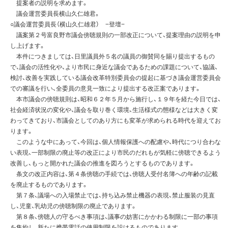
提案者の説明を求めます。
議会運営委員長横山久仁雄君。
○議会運営委員長（横山久仁雄君） −登壇−
議案第２号富良野市議会傍聴規則の一部改正について、提案理由の説明を申
し上げます。
本件につきましては、日里議員外５名の議員の御賛同を賜り提出するもの
で、議会の活性化や、より市民に身近な議会であるための課題について、協議、
検討、改善を実践している議会改革特別委員会の提起に基づき議会運営委員会
での審議を行い、全委員の意見一致により提出する改正案であります。
本市議会の傍聴規則は、昭和６２年５月から施行し、１９年を経た今日では、
社会経済状況の変化や、議会を取り巻く環境、生活様式の態様などは大きく変
わってきており、市議会としてのあり方にも変革が求められる時代を迎えてお
ります。
このような中にあって、今回は、個人情報保護への配慮や、時代につり合わな
い表現、一部制限の廃止等の改正により市民のだれもが気軽に傍聴できるよう
改善し、もっと開かれた議会の推進を図ろうとするものであります。
条文の改正内容は、第４条傍聴の手続では、傍聴人受付名簿への年齢の記載
を廃止するものであります。
第７条、議場への入場禁止では、持ち込み禁止機器の表現、禁止服装の見直
し、児童、乳幼児の傍聴制限の廃止であります。
第８条、傍聴人の守るべき事項は、議事の妨害にかかわる制限に一部の事項
を集約し、新たに携帯電話の使用制限を設けるものであります。