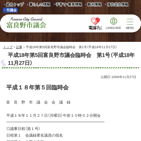
総合トップ
暮らしの情報
子育て・教育情報
観光情報
移住定住情報
市議会
LANGUAGE
MENU
富良野市議会 Furano
City Council
›
›
トップ
記事
平成18年第5回富良野市議会臨時会 第1号（平成18年11月27日）
平成18年第5回富良野市議会臨時会 第1号（平成18年
11月27日）
公開日：
2006年11月27日
平成１８年第５回臨時会
富 良 野 市 議 会 会 議 録
平成１８年１１月２７日（月曜日）午前１０時０２分開会
━━━━━━━━━━━━━━━━━━━━━━━━━━
◎議事日程（第１号）
日程第１ 会議録署名議員の指名