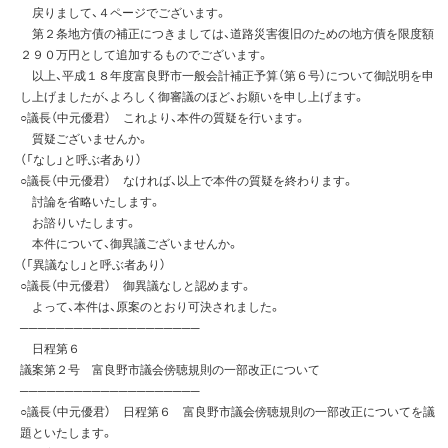
戻りまして、４ページでございます。
第２条地方債の補正につきましては、道路災害復旧のための地方債を限度額
２９０万円として追加するものでございます。
以上、平成１８年度富良野市一般会計補正予算（第６号）について御説明を申
し上げましたが、よろしく御審議のほど、お願いを申し上げます。
○議長（中元優君） これより、本件の質疑を行います。
質疑ございませんか。
（「なし」と呼ぶ者あり）
○議長（中元優君） なければ、以上で本件の質疑を終わります。
討論を省略いたします。
お諮りいたします。
本件について、御異議ございませんか。
（「異議なし」と呼ぶ者あり）
○議長（中元優君） 御異議なしと認めます。
よって、本件は、原案のとおり可決されました。
────────────────────
日程第６
議案第２号 富良野市議会傍聴規則の一部改正について
────────────────────
○議長（中元優君） 日程第６ 富良野市議会傍聴規則の一部改正についてを議
題といたします。