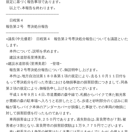
規定に基づく報告事項であります。
以上で、本報告を終わります。
────────────────────
日程第４
報告第２号 専決処分報告
────────────────────
○議長（中元優君） 日程第４ 報告第２号専決処分報告についてを議題といた
します。
本件について、説明を求めます。
建設水道部長里博美君。
○建設水道部長（里博美君） −登壇−
報告第２号専決処分報告について、御説明申し上げます。
本件は、地方自治法第１８０条第１項の規定により、去る１０月１１日付を
もって専決処分を行った市道における物損事故の損害賠償につきまして、同条
第２項の規定により、御報告申し上げるものでございます。
平成１８年９月１４日、市道麓郷の森中線で、札幌からバイクで来た観光客
が麓郷の森の駐車場へ入ろうと右折したところ、歩道と砂利部分のくぼみに前
輪が落ち、バイク本体のアンダーカバーが損傷した事故で、その車両の物損に
対して損害賠償を行ったものであります。
車両損害金は２万８,２５０円であります。過失割合は、富良野市が７割、被
害者が３割となり、富良野市の損害賠償額は１万９,７７５円でございます。
幸い相手方の人身等の被害はなく大事には至りませんでしたが、今後とも市