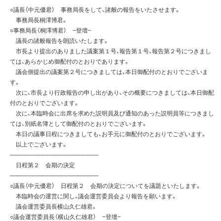
○議長（中元優君） 事務局長をして、諸般の報告をいたさせます。
事務局長桐澤博君。
○事務局長（桐澤博君） −登壇−
議長の諸般報告を朗読いたします。
市長より提出のありました議案第１号、報告第１号、報告第２号につきまし
ては、あらかじめ御配付のとおりであります。
議会側提出の議案第２号につきましては、本日御配付のとおりでございま
す。
次に、市長より行政報告の申し出があり、その概要につきましては、本日御配
付のとおりでございます。
次に、本臨時会に出席を求めた説明員及び通知のあった説明員等につきまし
ては、別紙名簿として御配付のとおりでございます。
本日の議事日程につきましても、お手元に御配付のとおりでございます。
以上でございます。
────────────────────
日程第２ 会期の決定
────────────────────
○議長（中元優君） 日程第２ 会期の決定についてを議題といたします。
本臨時会の運営に関し、議会運営委員会より報告を願います。
議会運営委員長横山久仁雄君。
○議会運営委員長（横山久仁雄君） −登壇−