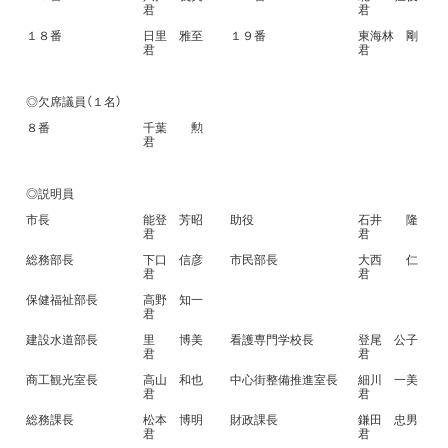
君
君
１８番
日里 雅至
１９番
東海林 剛
君
君
◎欠席議員（１名）
８番
千葉 勲
君
◎説明員
市長
能登 芳昭
助役
石井 隆
君
君
総務部長
下口 信彦
市民部長
大西 仁
君
君
保健福祉部長
高野 知一
君
建設水道部長
里 博美
看護専門学校長
登尾 公子
君
君
商工観光室長
高山 和也
中心街整備推進室長
細川 一美
君
君
総務課長
松本 博明
財政課長
鎌田 忠男
君
君