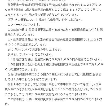
富良野市一般会計補正予算（第６号）は、歳入歳出それぞれ１,１２８万９,０
００円を追加し、歳入歳出予算の総額を１２９億２,８１７万１,０００円にし
ようとするものと、地方債の補正で追加１件でございます。
以下、その概要について、歳出から御説明いを申し上げます。
１０ページでございます。
１２款給与費は、災害復旧事業に要する給与に対する国庫負担金に伴う財源
振りかえでございます。
１４款災害復旧費は、布礼別の市道金岡線の道路災害復旧費で、１,１２８万
９,０００円の追加でございます。
次に、歳入について御説明を申し上げます。
戻りまして、８ページでございます。
１１款地方交付税は、普通交付税で５８万８,０００円の減額でございます。
１５款国庫支出金は、公共土木施設災害復旧費国庫負担金で８９７万７,００
０円の追加でございます。
なお、災害復旧事業にかかる国の予算配分につきましては、現段階におきま
しては２カ年にわたる予定でございます。
復旧工事につきましては、施越工事として本年度中にすべてを施工し、国庫
負担金につきましては、今年度はおおむね８５％の交付を受け、残りの１５％
につきましては、平成１９年度に交付を受ける予定でございます。
２２款市債は、公共土木施設災害復旧事業債で２９０万円の追加でございま
す。