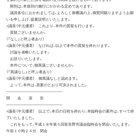
附則は、本規則の施行にかかわる定めであります。
議員各位におかれましては、よろしく御審議の上、御賛同賜りますようお願
いを申し上げ、提案説明といたします。
○議長（中元優君） これより、本件の質疑を行います。
質疑ございませんか。
（「なし」と呼ぶ者あり）
○議長（中元優君） なければ、以上で本件の質疑を終わります。
討論を省略いたします。
お諮りいたします。
本件について、御異議ございませんか。
（「異議なし」と呼ぶ者あり）
○議長（中元優君） 御異議なしと認めます。
よって、本件は、原案のとおり可決されました。
────────────────────
閉 会 宣 告
────────────────────
○議長（中元優君） 以上で、本日の日程を終わり、本臨時会の案件は、すべて終
了いたしました。
これをもって、平成１８年第５回富良野市議会臨時会を閉会いたします。
午前１０時２４分 閉会