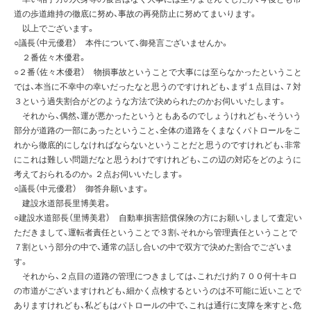
道の歩道維持の徹底に努め、事故の再発防止に努めてまいります。
以上でございます。
○議長（中元優君） 本件について、御発言ございませんか。
２番佐々木優君。
○２番（佐々木優君） 物損事故ということで大事には至らなかったということ
では、本当に不幸中の幸いだったなと思うのですけれども、まず１点目は、７対
３という過失割合がどのような方法で決められたのかお伺いいたします。
それから、偶然、運が悪かったというともあるのでしょうけれども、そういう
部分が道路の一部にあったということ、全体の道路をくまなくパトロールをこ
れから徹底的にしなければならないということだと思うのですけれども、非常
にこれは難しい問題だなと思うわけですけれども、この辺の対応をどのように
考えておられるのか。２点お伺いいたします。
○議長（中元優君） 御答弁願います。
建設水道部長里博美君。
○建設水道部長（里博美君） 自動車損害賠償保険の方にお願いしまして査定い
ただきまして、運転者責任ということで３割、それから管理責任ということで
７割という部分の中で、通常の話し合いの中で双方で決めた割合でございま
す。
それから、２点目の道路の管理につきましては、これだけ約７００何十キロ
の市道がございますけれども、細かく点検するというのは不可能に近いことで
ありますけれども、私どもはパトロールの中で、これは通行に支障を来すと、危