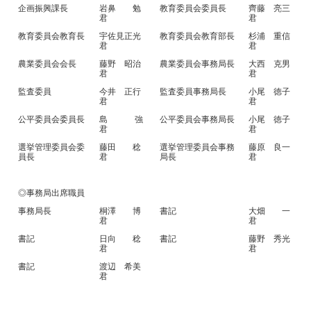
企画振興課長
岩鼻 勉
教育委員会委員長
齊藤 亮三
君
君
教育委員会教育長
宇佐見正光
教育委員会教育部長
杉浦 重信
君
君
農業委員会会長
藤野 昭治
農業委員会事務局長
大西 克男
君
君
監査委員
今井 正行
監査委員事務局長
小尾 徳子
君
君
公平委員会委員長
島 強
公平委員会事務局長
小尾 徳子
君
君
選挙管理委員会委
藤田 稔
選挙管理委員会事務
藤原 良一
員長
君
局長
君
◎事務局出席職員
事務局長
桐澤 博
書記
大畑 一
君
君
書記
日向 稔
書記
藤野 秀光
君
君
書記
渡辺 希美
君