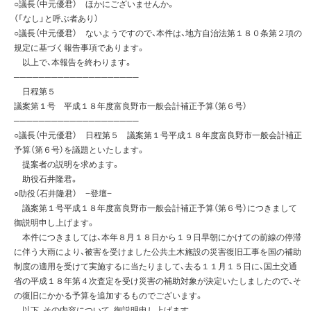
○議長（中元優君） ほかにございませんか。
（「なし」と呼ぶ者あり）
○議長（中元優君） ないようですので、本件は、地方自治法第１８０条第２項の
規定に基づく報告事項であります。
以上で、本報告を終わります。
────────────────────
日程第５
議案第１号 平成１８年度富良野市一般会計補正予算（第６号）
────────────────────
○議長（中元優君） 日程第５ 議案第１号平成１８年度富良野市一般会計補正
予算（第６号）を議題といたします。
提案者の説明を求めます。
助役石井隆君。
○助役（石井隆君） −登壇−
議案第１号平成１８年度富良野市一般会計補正予算（第６号）につきまして
御説明申し上げます。
本件につきましては、本年８月１８日から１９日早朝にかけての前線の停滞
に伴う大雨により、被害を受けました公共土木施設の災害復旧工事を国の補助
制度の適用を受けて実施するに当たりまして、去る１１月１５日に、国土交通
省の平成１８年第４次査定を受け災害の補助対象が決定いたしましたので、そ
の復旧にかかる予算を追加するものでございます。
以下、その内容について、御説明申し上げます。