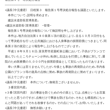
────────────────────
○議長（中元優君） 日程第３ 報告第１号専決処分報告を議題といたします。
本件について、説明を求めます。
建設水道部長里博美君。
○建設水道部長（里博美君） −登壇−
報告第１号専決処分報告について御説明を申し上げます。
本件は、地方自治法第１８０条第１項の規定により、去る１０月３日付をも
って専決処分を行った公共施設における人身事故の損害賠償につきまして、同
条第２項の規定により報告申し上げるものでございます。
平成１８年９月１６日、富良野市若葉町泉公園において、子供がブランコで
遊んでいたところチェーンが外れ、転倒し左ほおを打撲した事故に対して、通
院のため医療費の５,０００円を損害賠償金として支払ったものであります。
幸い大事には至りませんでしたが、今後とも事故の再発防止のため、市内各
公園のブランコ等の遊具の点検に努め、事故の再発防止に努めてまいります。
以上でございます。
○議長（中元優君） 本件について、御発言ございませんか。
３番宮田均君。
○３番（宮田均君） 次の事故を防ぐための今の策としては、点検というお言葉
だったと思うのですが、点検だけで事故を防げるのか、それとも構造的にちゃ
んと問題があってそれを改修するのか。その点について、お伺いいたします。
○議長（中元優君） 御答弁願います。