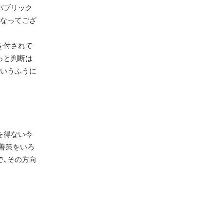
パブリック
になってござ
を付されて
っと判断は
というふうに
を得ない今
善策をいろ
で、その方向