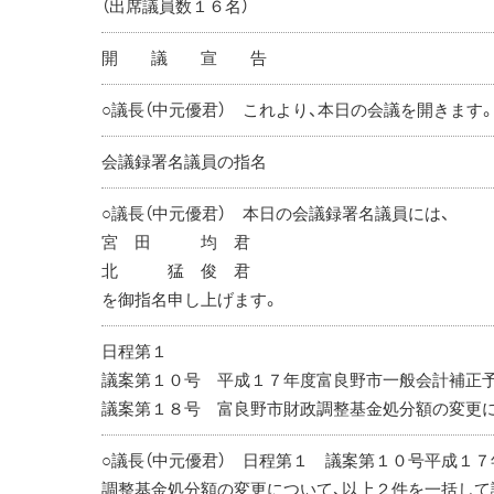
（出席議員数１６名）
開 議 宣 告
○議長（中元優君） これより、本日の会議を開きます
会議録署名議員の指名
○議長（中元優君） 本日の会議録署名議員には、
宮 田 均 君
北 猛 俊 君
を御指名申し上げます。
日程第１
議案第１０号 平成１７年度富良野市一般会計補正予
議案第１８号 富良野市財政調整基金処分額の変更
○議長（中元優君） 日程第１ 議案第１０号平成１
調整基金処分額の変更について、以上２件を一括して