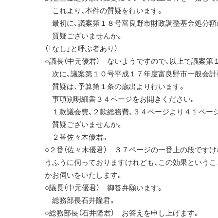
これより、本件の質疑を行います。
最初に、議案第１８号富良野市財政調整基金処分額
質疑ございませんか。
（「なし」と呼ぶ者あり）
○議長（中元優君） ないようですので、以上で議案第
次に、議案第１０号平成１７年度富良野市一般会計
質疑は、予算第１条の歳出より行います。
事項別明細書３４ページをお開きください。
１款議会費、２款総務費、３４ページより４１ペー
質疑ございませんか。
２番佐々木優君。
○２番（佐々木優君） ３７ページの一番上の段です
うふうに伺っておりますけれども、この効果というこ
かお伺いをいたします。
○議長（中元優君） 御答弁願います。
総務部長石井隆君。
○総務部長（石井隆君） お答えを申し上げます。