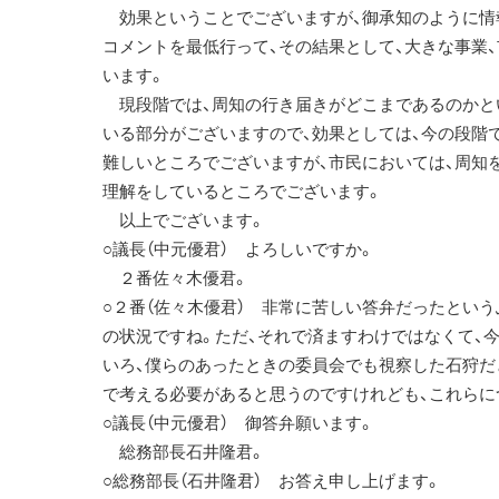
効果ということでございますが、御承知のように情
コメントを最低行って、その結果として、大きな事業
います。
現段階では、周知の行き届きがどこまであるのかと
いる部分がございますので、効果としては、今の段階
難しいところでございますが、市民においては、周知
理解をしているところでございます。
以上でございます。
○議長（中元優君） よろしいですか。
２番佐々木優君。
○２番（佐々木優君） 非常に苦しい答弁だったとい
の状況ですね。ただ、それで済ますわけではなくて、
いろ、僕らのあったときの委員会でも視察した石狩だ
で考える必要があると思うのですけれども、これらに
○議長（中元優君） 御答弁願います。
総務部長石井隆君。
○総務部長（石井隆君） お答え申し上げます。