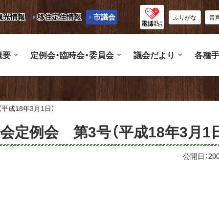
観光情報
移住定住情報
市議会
ふりがな
音
概要
定例会・臨時会・委員会
議会だより
各種手
平成18年3月1日）
会定例会 第3号（平成18年3月1
公開日：
20