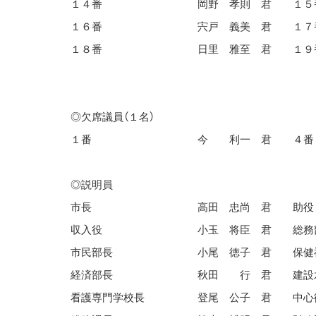
１４番
岡野 孝則 君
１５
１６番
宍戸 義美 君
１７
１８番
日里 雅至 君
１９
◎欠席議員（１名）
１番
今 利一 君
４番
◎説明員
市長
高田 忠尚 君
助役
収入役
小玉 将臣 君
総務
市民部長
小尾 徳子 君
保健
経済部長
秋田 行 君
建設
看護専門学校長
登尾 公子 君
中心