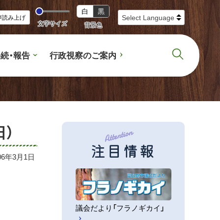
白
黒
声読み上げ
文字サイズ
背景色
続・報告
行政視察のご案内
日）
注目情報
06年3月1日
議会だより「フラノギカイ」