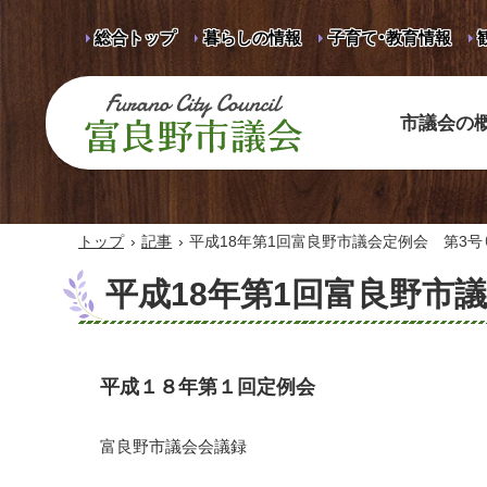
総合トップ
暮らしの情報
子育て・教育情報
市議会の
富良野市議会 Furano City
Council
›
›
トップ
記事
平成18年第1回富良野市議会定例会 第3号（
平成18年第1回富良野市議
平成１８年第１回定例会
富良野市議会会議録