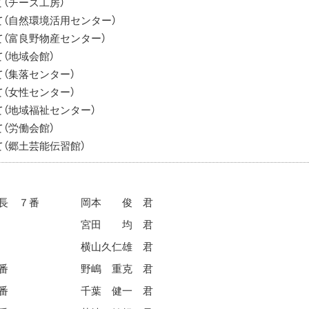
（チーズ工房）
（自然環境活用センター）
（富良野物産センター）
（地域会館）
（集落センター）
（女性センター）
（地域福祉センター）
（労働会館）
（郷土芸能伝習館）
長 ７番
岡本 俊 君
宮田 均 君
横山久仁雄 君
番
野嶋 重克 君
番
千葉 健一 君