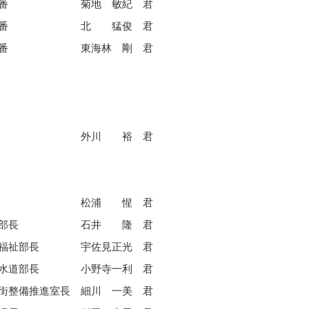
番
菊地 敏紀 君
番
北 猛俊 君
番
東海林 剛 君
外川 裕 君
松浦 惺 君
部長
石井 隆 君
福祉部長
宇佐見正光 君
水道部長
小野寺一利 君
街整備推進室長
細川 一美 君