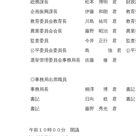
総務課長
松本 博明 君
財政
企画振興課長
伊藤 和朗 君
教育
教育委員会教育長
川島 祐司 君
教育
農業委員会会長
藤野 昭治 君
農業
監査委員
今井 正行 君
監査
公平委員会委員長
島 強 君
公平
選挙管理委員会事務局長
佐藤 修 君
◎事務局出席職員
事務局長
桐澤 博 君
書記
書記
日向 稔 君
書記
書記
藤野 秀光 君
午前１０時００分 開議