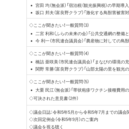
宮田 均（無会派）「宿泊税（観光振興税）の早期導
坂口 邦夫（富良野クラブ）「激化する鳥獣害被害
◇ここが聞きたい！一般質問（3）
二宮 利和（ふらの未来の会）「公共交通網の整備
今 利一（市民連合議員会）「農産物に対しての鳥
◇ここが聞きたい！一般質問（4）
橋詰 亜咲美（市民連合議員会）「まなびの環境の
関野 常勝（富良野クラブ）「山部太陽の里を観光
◇ここが聞きたい！一般質問（5）
大栗 民江（無会派）「帯状疱疹ワクチン接種費用
◇可決された意見書（2件）
◇議会日誌：令和5年5月から令和5年7月までの議
◇次回定例会（令和5年9月）のご案内
◇議会を視る聴く