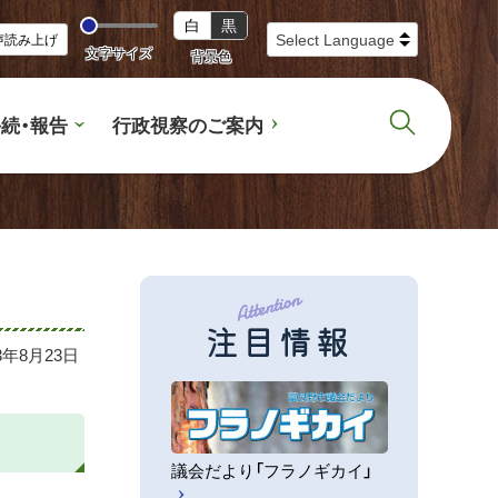
白
黒
声読み上げ
文字サイズ
背景色
続・報告
行政視察のご案内
注目情報
23年8月23日
議会だより「フラノギカイ」