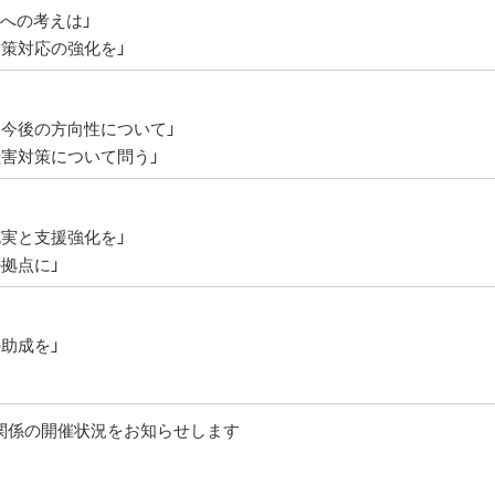
入への考えは」
対策対応の強化を」
と今後の方向性について」
獣害対策について問う」
充実と支援強化を」
の拠点に」
の助成を」
会関係の開催状況をお知らせします