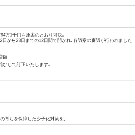
764万1千円を原案のとおり可決。
2日から23日までの12日間で開かれ、各議案の審議が行われました
増額
お詫びして訂正いたします。
もの育ちを保障した少子化対策を」