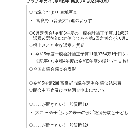
フラノギカイ（令和5年 第103号 2023年8月）
◇市議会だより 表紙写真
富良野市音楽大行進のようす
◇6月定例会「令和5年度の一般会計補正予算、11億3
議員改選後初の定例会である第2回定例会が、6月1
◇提出された主な議案と質疑
令和5年度一般会計補正予算11億3764万1千円を
※記事中、令和4年度は令和5年度の誤りです。
◇全国市議会議長会表彰
◇令和5年第2回 富良野市議会定例会 議決結果表
◇閉会中審査及び事務調査申出について
◇ここが聞きたい！一般質問（1）
大西 三奈子（ふらの未来の会）「経済発展と子ど
◇ここが聞きたい！一般質問（2）