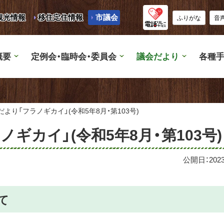
観光情報
移住定住情報
市議会
ふりがな
音
概要
定例会・臨時会・委員会
議会だより
各種手
より「フラノギカイ」(令和5年8月・第103号)
ギカイ」(令和5年8月・第103号)
公開日：
20
て