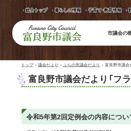
総合トップ
暮らしの情報
子育て・教育情報
市議会の
富良野市議会 Furano City
Council
›
›
›
トップ
議会だより
ふらの市議会だより
富良野市議会だ
富良野市議会だより「フラノ
令和5年第2回定例会の内容につい