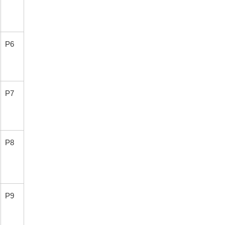
P6
P7
P8
P9