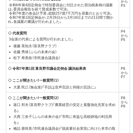
から
令和6年第4回定例会で特別委員会に付託された宿泊税条例の議案
P3
は、委員会報告を経て賛成多数で可決。
令和7年度の各会計予算、総額257億7千万円を原案のとおり可決。
令和7年第1回定例会が、2月26日から3月18日までの21日間で開か
れ、各議案の審議が行われました。
P4
◇ 代表質問
から
3会派の代表による質問が行われました。
P5
後藤 英知夫（富良野クラブ）
佐藤 秀靖（ふらの未来の会）
松下 寿美枝（市民連合議員会）
◇ 令和7年第1回 富良野市議会定例会 議決結果表
P6
から
P7
◇ ここが聞きたい！一般質問（1）
大栗 民江（無会派)「手話は音声言語と同様の言語に」
◇ ここが聞きたい！一般質問（2）
P8
から
坂口 邦夫（富良野クラブ)「農業経営の安定と基盤強化充実を求め
P9
る」
大西 三奈子（ふらの未来の会)「市民に有益な高校跡地の利活用
を」
橋詰 亜咲美（市民連合議員会)「脱炭素社会実現に向けた本市の取