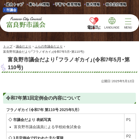
総合トップ
暮らしの情報
子育て・教育情報
観光情報
移住定住情報
市議会
LANGUAGE
MENU
富良野市議会 Furano
City Council
›
›
›
トップ
議会だより
ふらの市議会だより
富良野市議会だより「フラノギカイ」(令和7年5月・第110号)
富良野市議会だより「フラノギカイ」(令和7年5月・第
110号)
公開日：
2025年5月12日
令和7年第1回定例会の内容について
フラノギカイ（令和7年 第110号 2025年5月）
◇ 市議会だより 表紙写真
P1
富良野市議会議員による学校給食試食会
P2
◇ 3月定例会で行われた主な質疑