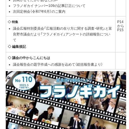
お聞かせくださいあなたの声
フラノギカイ ナンバー109の記事訂正について
次回定例会（令和7年6月）のご案内
P14
◇ 特集
から
議会広報特別委員会「広報活動の在り方に関する調査・研究」と富
P15
良野市議会だより「フラノギカイ」アンケートの詳細報告につい
て
◇ 編集後記
◇ 議会の中からこんにちは
議会報告会の題字作成への感謝を込めて（総括報告書より）