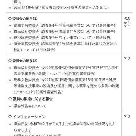
組は」
宮田 均（無会派)「富良野高校学区外就学希望者への対応は」
P10
◇ 委員会の動き（1）
から
総務文教委員会「調査第4号 児童福祉事業について」（最終報告）
P11
市民福祉委員会「調査第6号 看護専門学校について」（最終報告）
経済建設委員会「調査第7号 ワイン事業について」（最終報告）
議会運営委員会「議運調査第2号 議会改革に向けた取組み方法の
検討について」（最終報告）
P12
◇ 委員会の動き（2）
市民福祉委員会「令和6年第4回定例会議案第7号 富良野市犯罪被
害者支援条例の制定について」（付託案件審査報告）
総務文教委員会「令和7年第1回定例会議案第15号 富良野市乳児
等通園支援事業の設備及び運営に関する基準を定める条例の制定
について」（付託案件審査報告）
◇ 議員の派遣に関する報告
議会報告会について
◇ インフォメーション
P13
議会日誌：令和7年2月から4月までの議会関係の開催状況をお知
らせします