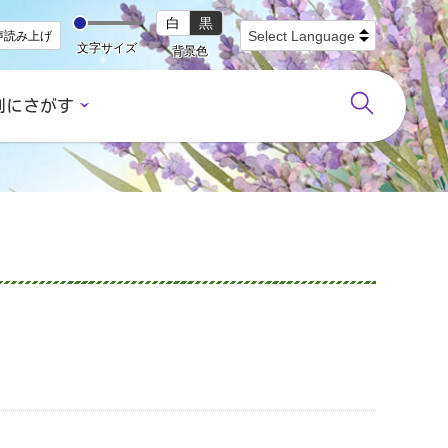
白
黒
声読み上げ
文字サイズ
背景色
別にさがす