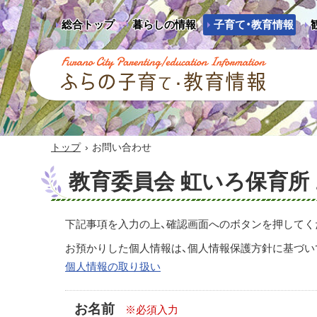
総合トップ
暮らしの情報
子育て・教育情報
ふらの子育て・教育情報 - Furano City
Parenting/Education Information
›
トップ
お問い合わせ
教育委員会 虹いろ保育所
下記事項を入力の上、確認画面へのボタンを押してく
お預かりした個人情報は、個人情報保護方針に基づい
個人情報の取り扱い
お名前
※必須入力