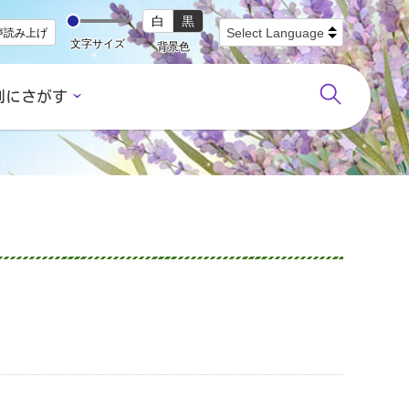
白
黒
声読み上げ
文字サイズ
背景色
別にさがす