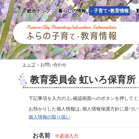
総合トップ
暮らしの情報
子育て・教育情報
ふらの子育て・教育情報 - Furano City
Parenting/Education Information
›
トップ
お問い合わせ
教育委員会 虹いろ保育所
下記事項を入力の上、確認画面へのボタンを押してく
お預かりした個人情報は、個人情報保護方針に基づい
個人情報の取り扱い
お名前
※必須入力