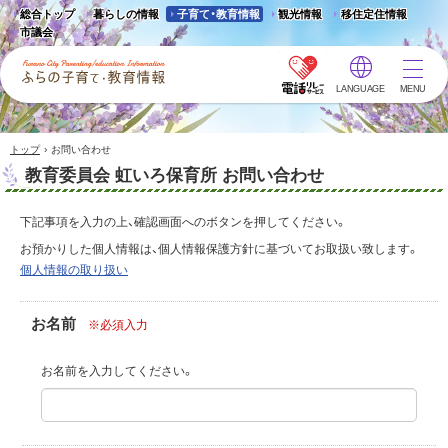
総合トップ
暮らしの情報
子育て・教育情報
観光情報
移住定住情報
市議会
LANGUAGE
MENU
ふらの子育て・教育情報 -
Furano City
Parenting/Education
›
トップ
お問い合わせ
Information
教育委員会 虹いろ保育所 お問い合わせ
下記事項を入力の上、確認画面へのボタンを押してください。
お預かりした個人情報は、個人情報保護方針に基づいてお取扱い致します。
個人情報の取り扱い
お名前
※必須入力
お名前を入力してください。