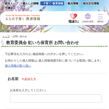
総合トップ
暮らしの情報
子育て・教育情報
観光情報
移住定住情報
市議会
LANGUAGE
MENU
ふらの子育て・教育情報 -
Furano City
Parenting/Education
›
トップ
お問い合わせ
Information
教育委員会 虹いろ保育所 お問い合わせ
下記事項を入力の上、確認画面へのボタンを押してください。
お預かりした個人情報は、個人情報保護方針に基づいてお取扱い致します。
個人情報の取り扱い
お名前
※必須入力
お名前を入力してください。