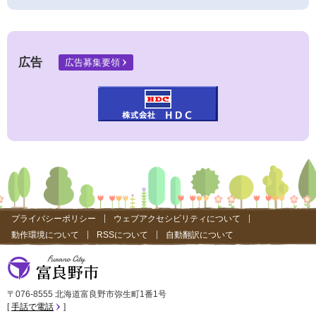
外
部
サ
イ
ト
広告
広告募集要領
）
プライバシーポリシー
ウェブアクセシビリティについて
動作環境について
RSSについて
自動翻訳について
富良野市
〒076-8555 北海道富良野市弥生町1番1号
手話で電話