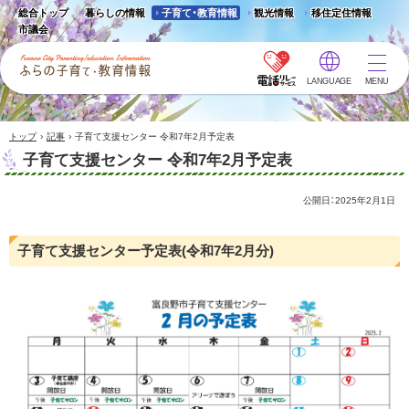
総合トップ
暮らしの情報
子育て・教育情報
観光情報
移住定住情報
市議会
LANGUAGE
MENU
ふらの子育て・教育情報 -
Furano City
Parenting/Education
›
›
トップ
記事
子育て支援センター 令和7年2月予定表
Information
子育て支援センター 令和7年2月予定表
公開日：
2025年2月1日
子育て支援センター予定表(令和7年2月分)