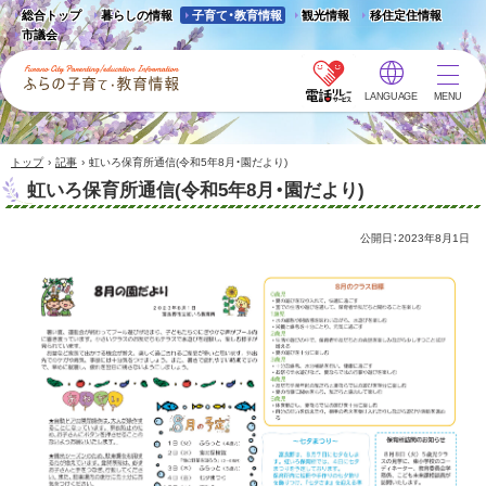
総合トップ
暮らしの情報
子育て・教育情報
観光情報
移住定住情報
市議会
LANGUAGE
MENU
ふらの子育て・教育情報 -
Furano City
Parenting/Education
›
›
トップ
記事
虹いろ保育所通信(令和5年8月・園だより)
Information
虹いろ保育所通信(令和5年8月・園だより)
公開日：
2023年8月1日