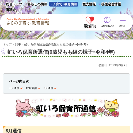
総合トップ
暮らしの情報
子育て・教育情報
観光情報
移住定住情報
市議会
LANGUAGE
MENU
ふらの子育て・教育情報 -
Furano City
Parenting/Education
›
›
トップ
記事
虹いろ保育所通信(0歳児もも組の様子・令和4年)
Information
虹いろ保育所通信(0歳児もも組の様子・令和4年)
公開日：
2023年3月9日
ページ内目次
8月通信
12月通信
3月通信
8月通信