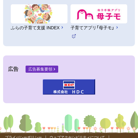
ふらの子育て支援 INDEX
子育てアプリ「母子モ」
（
外
部
サ
イ
ト
広告
広告募集要領
）
プライバシーポリシー
ウェブアクセシビリティについて