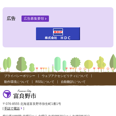
部
サ
イ
ト
広告
広告募集要領
）
プライバシーポリシー
ウェブアクセシビリティについて
動作環境について
RSSについて
自動翻訳について
富良野市
〒076-8555 北海道富良野市弥生町1番1号
手話で電話