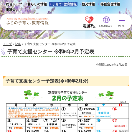
総合トップ
暮らしの情報
子育て・教育情報
観光情報
移住定住情報
市議会
LANGUAGE
MENU
ふらの子育て・教育情報 -
Furano City
Parenting/Education
›
›
トップ
記事
子育て支援センター 令和6年2月予定表
Information
子育て支援センター 令和6年2月予定表
公開日：
2024年1月29日
子育て支援センター予定表(令和6年2月分)