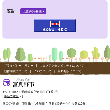
サ
イ
ト
広告
広告募集要領
）
プライバシーポリシー
ウェブアクセシビリティについて
動作環境について
RSSについて
自動翻訳について
富良野市
〒076-8555 北海道富良野市弥生町1番1号
手話で電話
窓口受付時間：月曜日から金曜日 午前8時30分から午後5時15分