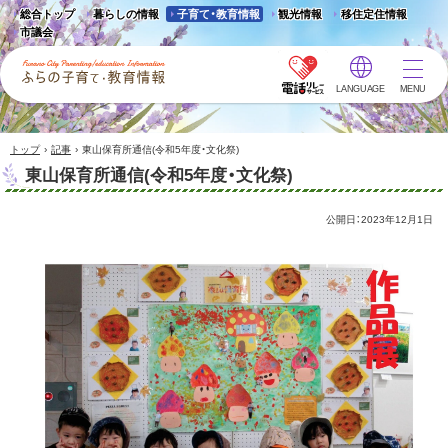
総合トップ
暮らしの情報
子育て・教育情報
観光情報
移住定住情報
市議会
LANGUAGE
MENU
ふらの子育て・教育情報 -
Furano City
Parenting/Education
›
›
トップ
記事
東山保育所通信(令和5年度・文化祭)
Information
東山保育所通信(令和5年度・文化祭)
公開日：
2023年12月1日