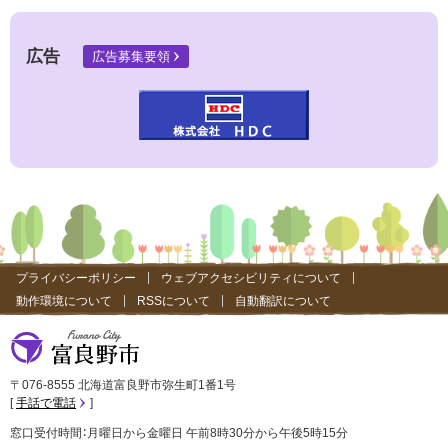
サ
イ
ト
広告
広告募集要領
）
プライバシーポリシー
ウェブアクセシビリティについて
動作環境について
RSSについて
自動翻訳について
富良野市
〒076-8555 北海道富良野市弥生町1番1号
手話で電話
窓口受付時間：月曜日から金曜日 午前8時30分から午後5時15分