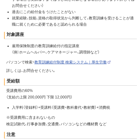
お問合せください）
過去にこの給付金をうけたことがない
就業経験、技能、資格の取得状況から判断して、教育訓練を受けることが適
職に就くために必要であると認められる場合
対象講座
雇用保険制度の教育訓練給付の指定講座
（例：ホームヘルパー、ケアマネージャー、調理師など）
パソコンで検索・
教育訓練給付制度 検索システム｜厚生労働
（
外
詳しくは、お問合せください。
部
サ
受給額
イ
ト
）
受講費用の60%
（支給の上限 200,000円 下限 12,000円）
入学料（登録料）+受講料（受講費・教科書代・教材費）+消費税
※受講費用に含まれないもの
検定試験代、行事参加費、交通費、パソコンなどの機材費 など
注意