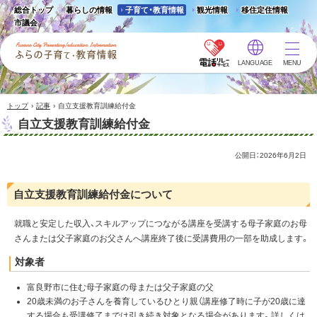
総合トップ
暮らしの情報
子育て・教育情報
観光情報
移住定住情報
市議会
LANGUAGE
MENU
ふらの子育て・教育情報 -
Furano City
Parenting/Education
›
›
トップ
記事
自立支援教育訓練給付金
Information
自立支援教育訓練給付金
公開日：
2026年6月2日
自立支援教育訓練給付金について
就職と安定した収入、スキルアップにつながる講座を受講する母子家庭のお母
さんまたは父子家庭のお父さんへ講座終了後に受講費用の一部を助成します。
対象者
富良野市に住む母子家庭の母または父子家庭の父
20歳未満のお子さんを養育しているひとり親（講座修了時に子が20歳に達
する場合も受講修了までは引き続き対象となる場合があります。詳しくは