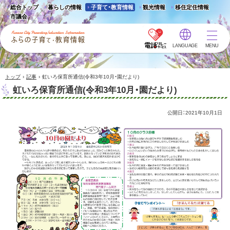
総合トップ
暮らしの情報
子育て・教育情報
観光情報
移住定住情報
市議会
LANGUAGE
MENU
ふらの子育て・教育情報 -
Furano City
Parenting/Education
›
›
トップ
記事
虹いろ保育所通信(令和3年10月・園だより)
Information
虹いろ保育所通信(令和3年10月・園だより)
公開日：
2021年10月1日