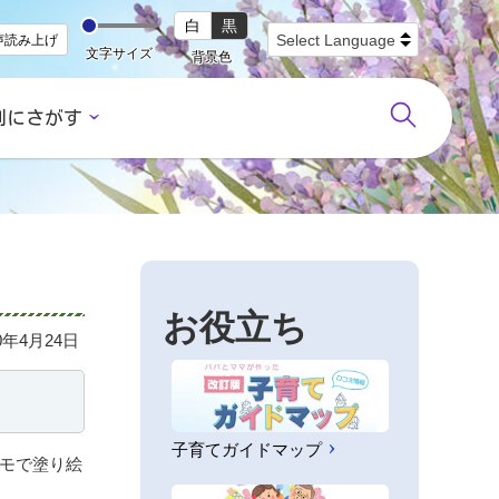
白
黒
声読み上げ
文字サイズ
背景色
別にさがす
お役立ち
20年4月24日
子育てガイドマップ
モで塗り絵