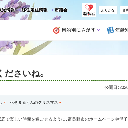
観光情報
移住定住情報
市議会
ふりがな
音
目的別にさがす
年齢
くださいね。
公開日：
20
し
へそまるくんのクリスマス
家庭で楽しい時間を過ごせるように、富良野市のホームページや母子