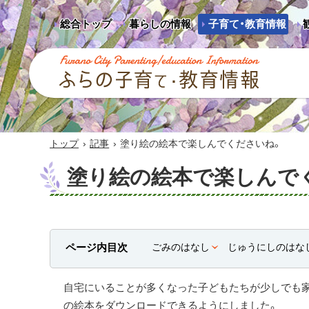
総合トップ
暮らしの情報
子育て・教育情報
ふらの子育て・教育情報 - Furano City
Parenting/Education Information
›
›
トップ
記事
塗り絵の絵本で楽しんでくださいね。
塗り絵の絵本で楽しんで
ページ内目次
ごみのはなし
じゅうにしのはな
自宅にいることが多くなった子どもたちが少しでも
の絵本をダウンロードできるようにしました。