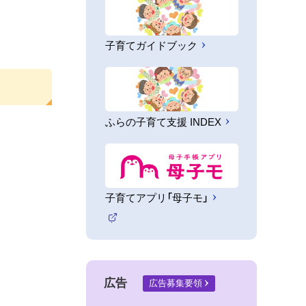
子育てガイドブック
ふらの子育て支援 INDEX
子育てアプリ「母子モ」
（
外
部
サ
イ
広告
ト
広告募集要領
）