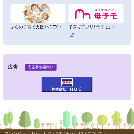
ふらの子育て支援 INDEX
子育てアプリ「母子モ」
（
外
部
サ
イ
ト
広告
広告募集要領
）
プライバシーポリシー
ウェブアクセシビリティについて