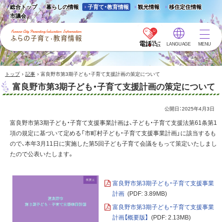
総合トップ
暮らしの情報
子育て・教育情報
観光情報
移住定住情報
市議会
LANGUAGE
MENU
ふらの子育て・教育情報 -
Furano City
Parenting/Education
›
›
トップ
記事
富良野市第3期子ども・子育て支援計画の策定について
Information
富良野市第3期子ども・子育て支援計画の策定について
公開日：
2025年4月3日
富良野市第3期子ども・子育て支援事業計画は、子ども・子育て支援法第61条第1
項の規定に基づいて定める「市町村子ども・子育て支援事業計画」に該当するも
ので、本年3月11日に実施した第5回子ども子育て会議をもって策定いたしまし
たので公表いたします。
富良野市第3期子ども・子育て支援事業
計画
(PDF: 3.89MB)
富良野市第3期子ども・子育て支援事業
計画【概要版】
(PDF: 2.13MB)