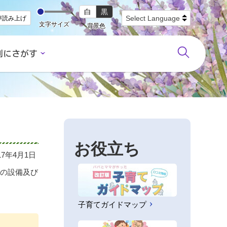
白
黒
声読み上げ
文字サイズ
背景色
別にさがす
お役立ち
17年4月1日
めの設備及び
子育てガイドマップ