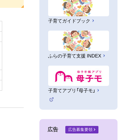
子育てガイドブック
ふらの子育て支援 INDEX
子育てアプリ「母子モ」
（
外
部
サ
イ
広告
ト
広告募集要領
）