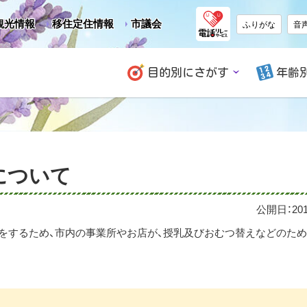
観光情報
移住定住情報
市議会
ふりがな
音
目的別にさがす
年齢
について
公開日：
20
をするため、市内の事業所やお店が、授乳及びおむつ替えなどのた