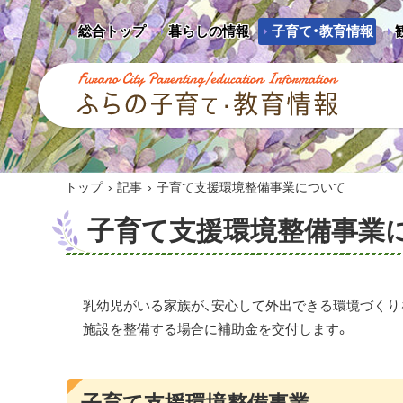
総合トップ
暮らしの情報
子育て・教育情報
ふらの子育て・教育情報 - Furano City
Parenting/Education Information
›
›
トップ
記事
子育て支援環境整備事業について
子育て支援環境整備事業
乳幼児がいる家族が、安心して外出できる環境づくり
施設を整備する場合に補助金を交付します。