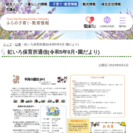
総合トップ
暮らしの情報
子育て・教育情報
観光情報
移住定住情報
市議会
LANGUAGE
MENU
ふらの子育て・教育情報 -
Furano City
Parenting/Education
›
›
トップ
記事
虹いろ保育所通信(令和5年9月・園だより)
Information
虹いろ保育所通信(令和5年9月・園だより)
公開日：
2023年9月1日